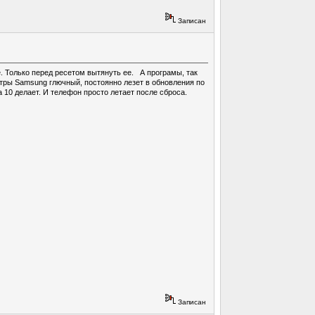
Записан
е. Только перед ресетом вытянуть ее. А програмы, так
естры Samsung глючный, постоянно лезет в обновления по
а 10 делает. И телефон просто летает после сброса.
Записан