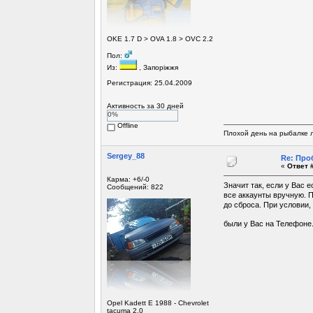
ОKE 1.7 D > OVA 1.8 > OVC 2.2
Пол:
Из:
, Запоріжжя
Регистрация: 25.04.2009
Активность за 30 дней
0%
Offline
Плохой день на рыбалке 
Sergey_88
Re: Про
«
Ответ #
Карма: +6/-0
Значит так, если у Вас 
Сообщений: 822
все аккаунты вручную. П
до сброса. При условии,
были у Вас на Телефоне.
Opel Kadett E 1988 - Chevrolet
tacuma 2.0