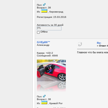
Пол:
Возраст: 38
Из:
, Кировоград
Регистрация: 15.03.2016
Активность за 30 дней
0%
Offline
G®EµliN™
Re:
Александр
«
Ответ #
Главное что бы книга но
Карма: +43/-2
Сообщений: 4846
Пол:
Возраст: 38
Из:
, Кривой Рог