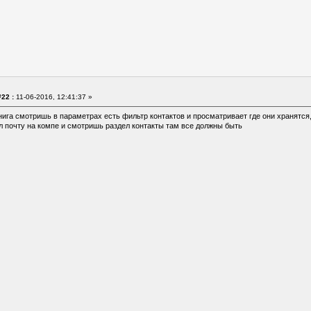
22 :
11-06-2016, 12:41:37 »
га смотришь в параметрах есть фильтр контактов и просматривает где они хранятся, 
л почту на компе и смотришь раздел контакты там все должны быть