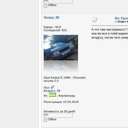
0%
Offline
Sergey_88
Re: Про
«
Ответ #
Карма: +6/-0
А что там настраивать? 
Сообщений: 822
они же все в плей марке
воздуху, после чего уми
Opel Kadett E 1988 - Chevrolet
tacuma 2.0
Пол:
Возраст: 38
Из:
, Кировоград
Регистрация: 15.03.2016
Активность за 30 дней
0%
Offline