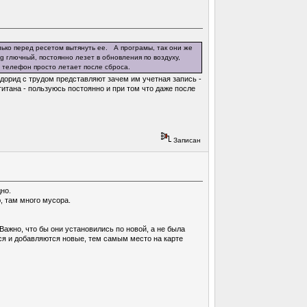
олько перед ресетом вытянуть ее. А програмы, так они же
g глючный, постоянно лезет в обновления по воздуху,
И телефон просто летает после сброса.
ндорид с трудом представляют зачем им учетная запись -
итана - пользуюсь постоянно и при том что даже после
Записан
но.
, там много мусора.
Важно, что бы они установились по новой, а не была
тся и добавляются новые, тем самым место на карте