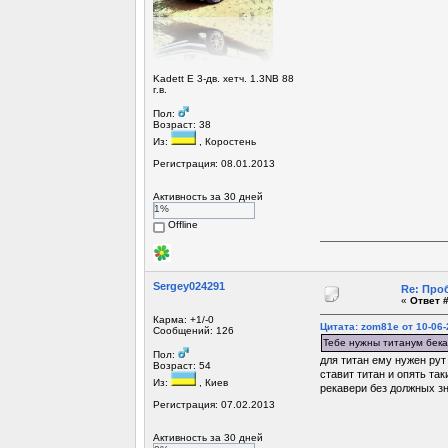
Kadett E 3-дв. хетч. 1.3NB 88
г.в.
Пол:
Возраст: 38
Из:
, Коростень
Регистрация: 08.01.2013
Активность за 30 дней
1%
Offline
Sergey024291
Re: Про
«
Ответ #
Карма: +1/-0
Цитата: zom81e от 10-06-
Сообщений: 126
Тебе нужны титанум бека
Пол:
для титан ему нужен рут 
Возраст: 54
ставит титан и опять та
Из:
, Киев
рекавери без должных зн
Регистрация: 07.02.2013
Активность за 30 дней