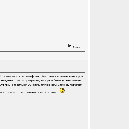
Записан
т. После формата телефона, Вам снова придется вводить
вы найдете список программ, которые были установлены
будут чистые заново установленные программы, которые
восстановится автоматически тел. книга