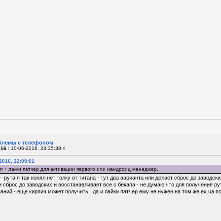
блемы с телефоном
16 :
10-06-2016, 23:35:38 »
2016, 22:09:01
п + лакки патчер для активации первого или нандроид менеджер.
- рута я так понял нет толку от титана - тут два варианта или делает сброс до заводс
ки сброс до заводских и восстанавливает все с бекапа - не думаю что для получения ру
аний - еще кирпич может получить да и лайки патчер ему не нужен на том же ex.ua 