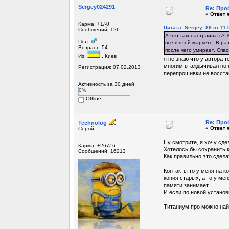
Sergey024291
Re: Про
«
Ответ #
Карма: +1/-0
Цитата: Sergey_88 от 11-
Сообщений: 126
А что там настраивать? У
Пол:
все в плей маркете. В ра
Возраст: 54
после чего умирает. Спас
Из:
, Киев
я не знаю что у автора 
многим вталдычивал но н
Регистрация: 07.02.2013
перепрошивки не восста
Активность за 30 дней
0%
Offline
Re: Про
Technolog
«
Ответ #
Сергій
Ну смотрите, я хочу сд
Карма: +267/-6
Хотелось бы сохранить к
Сообщений: 16213
Как правильно это сдела
Контакты то у меня на к
копия старых, а то у ме
памяти занимает.
И если по новой установ
Титаниум про можно най