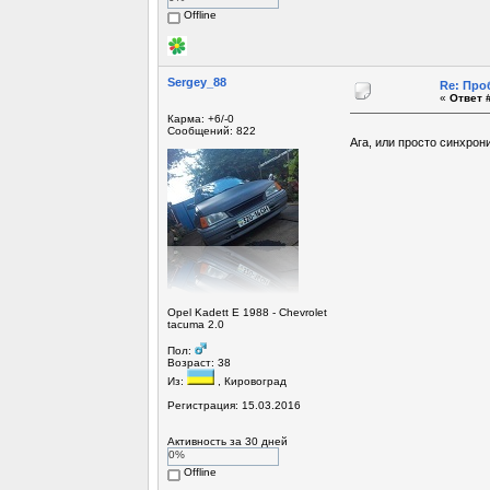
Offline
Sergey_88
Re: Про
«
Ответ #
Карма: +6/-0
Сообщений: 822
Ага, или просто синхро
Opel Kadett E 1988 - Chevrolet
tacuma 2.0
Пол:
Возраст: 38
Из:
, Кировоград
Регистрация: 15.03.2016
Активность за 30 дней
0%
Offline