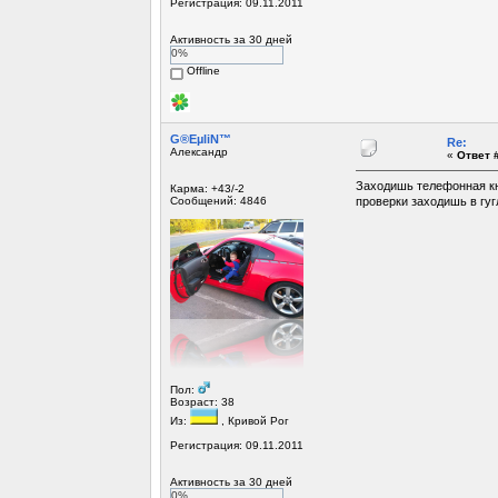
Регистрация: 09.11.2011
Активность за 30 дней
0%
Offline
G®EµliN™
Re:
Александр
«
Ответ #
Заходишь телефонная кни
Карма: +43/-2
Сообщений: 4846
проверки заходишь в гуг
Пол:
Возраст: 38
Из:
, Кривой Рог
Регистрация: 09.11.2011
Активность за 30 дней
0%