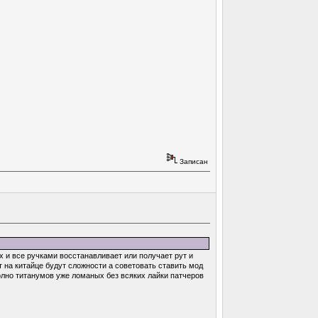
Записан
ких и все ручками восстанавливает или получает рут и
т на китайце будут сложности а советовать ставить мод
полно титанумов уже ломаных без всяких лайки патчеров