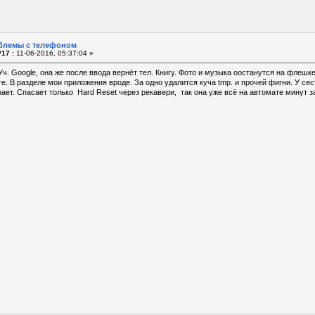
блемы с телефоном
17 :
11-06-2016, 05:37:04 »
Уч. Google, она же после ввода вернёт тел. Книгу. Фото и музыка оостанутся на флешк
те. В разделе мои приложения вроде. За одно удалится куча tmp. и прочей фигни. У с
рает. Спасает только Hard Reset через рекавери, так она уже всё на автомате минут з