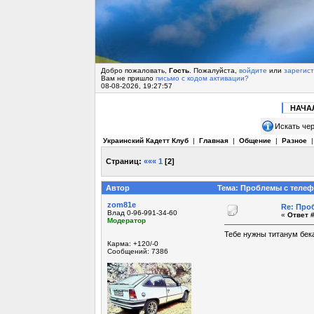
Добро пожаловать,
Гость
. Пожалуйста,
войдите
или
зарегис
Вам не пришло
письмо с кодом активации?
08-08-2026, 19:27:57
НАЧА
Искать чер
Украинский Кадетт Клуб
|
Главная
|
Общение
|
Разное
Страниц:
«««
1
[
2
]
Автор
Тема: Проблемы с телеф
zom81e
Re: Про
Влад 0-96-991-34-60
«
Ответ #
Модератор
Тебе нужны титанум бека
Карма: +120/-0
Сообщений: 7386