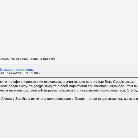
лучше, чем хороший день на работе!
блемы с телефоном
20 :
11-06-2016, 11:53:00 »
есть в телефоне приложения скачанные, значит скорее всего у вас Всть Google аккаун
осле ввода аккаунта google зайдите в плей маркет\мои приложения и игры\все - там 
 что в наличии шустрый wifi загрузка программ с списка займет около получаса. Это 
 А если у Вас была включена синхронизация с Google, то при вводе аккаунта, должна 