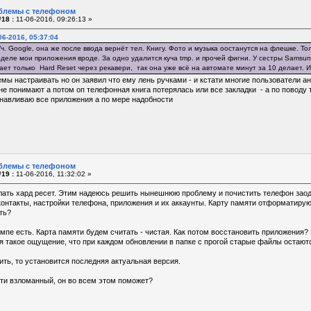
блемы с телефоном
18 :
11-06-2016, 09:26:13 »
06-2016, 05:37:04
ч. Google, она же после ввода вернёт тел. Книгу. Фото и музыка оостанутся на флешке. Т
зделе мои приложения вроде. За одно удалится куча tmp. и прочей фигни. У сестры Samsun
ает только Hard Reset через рекавери, так она уже всё на автомате минут за 10 делает. 
темы настраивать но он заявил что ему лень ручками - и кстати многие пользователи а
е понимают а потом оп телефонная книга потерялась или все закладки - а по поводу т
навливаю все приложения а по мере надобности
блемы с телефоном
19 :
11-06-2016, 11:32:02 »
елать хард ресет. Этим надеюсь решить нынешнюю проблему и почистить телефон заод
онтакты, настройки телефона, приложения и их аккаунты. Карту памяти отформатирую
ть?
омпе есть. Карта памяти будем считать - чистая. Как потом восстановить приложения? 
ня такое ощущение, что при каждом обновлении в папке с прогой старые файлы остаю
ить, то установится последняя актуальная версия.
ти взломанный, он во всем этом поможет?