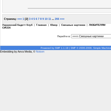
Страниц:
«««
1
[
2
]
3
4
5
6
7
8
9
10
11
...
266
»»»
Украинский Кадетт Клуб
|
Главная
|
Юмор
|
Смешные картинки
|
ЛЮБИТЕЛЯМ
СИСЕК
Перейти в:
Powered by SMF 1.1.19
|
SMF © 2006-2008, Simple Machin
Embedding by Aeva Media, ©
Noisen