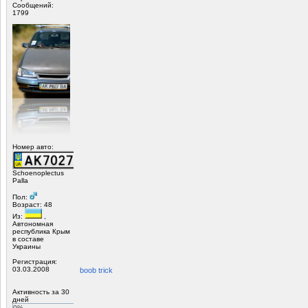
Сообщений:
1799
Номер авто:
Schoenoplectus
Palla
Пол:
Возраст: 48
Из:
,
Автономная
республика Крым
в составе
Украины
Регистрация:
03.03.2008
boob trick
Активность за 30
дней
0%