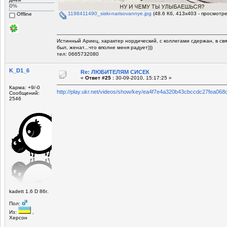
0%
1198411490_siski-narisovannye.jpg
(48.6 Кб, 413x403 - просмотре
Offline
Истинный Ариец, характер нордический, с коллегами сдержан, в св
был, женат...что вполне меня радует)))
тел: 0665732080
K_D1_6
Re: ЛЮБИТЕЛЯМ СИСЕК
«
Ответ #25 :
30-09-2010, 15:17:25 »
Карма: +9/-0
http://play.ukr.net/videos/show/key/ea4f7e4a320b43cbccdc27fea068d
Сообщений:
2546
kadett 1.6 D 86г.
Пол:
Из:
,
Херсон