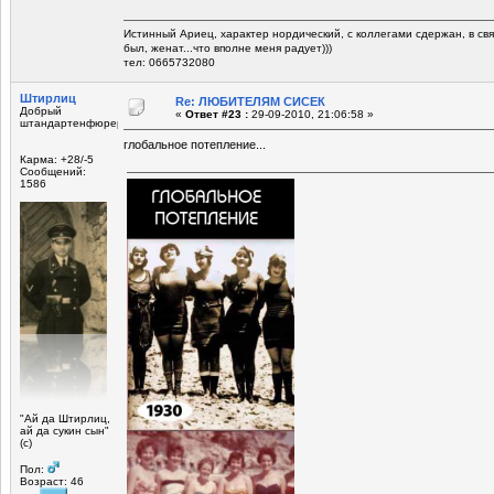
Истинный Ариец, характер нордический, с коллегами сдержан, в св
был, женат...что вполне меня радует)))
тел: 0665732080
Штирлиц
Re: ЛЮБИТЕЛЯМ СИСЕК
Добрый
«
Ответ #23 :
29-09-2010, 21:06:58 »
штандартенфюрер
глобальное потепление...
Карма: +28/-5
Сообщений:
1586
"Ай да Штирлиц,
ай да сукин сын"
(с)
Пол:
Возраст: 46