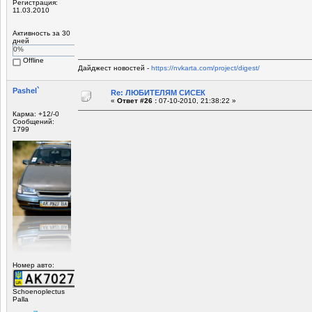
Регистрация:
11.03.2010
Активность за 30
дней
0%
Offline
Дайджест новостей -
https://nvkarta.com/project/digest/
Pashel`
Re: ЛЮБИТЕЛЯМ СИСЕК
«
Ответ #26 :
07-10-2010, 21:38:22 »
Карма: +12/-0
Сообщений:
1799
Номер авто:
Schoenoplectus
Palla