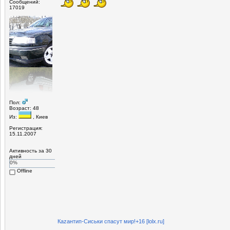
Сообщений:
17019
Пол:
Возраст: 48
Из:
, Киев
Регистрация:
15.11.2007
Активность за 30
дней
0%
Offline
Каzaнтип-Сиськи спасут мир!+16 [lolx.ru]