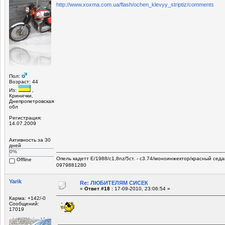
http://www.xoxma.com.ua/flash/ochen_klevyy_striptiz/comments
Пол:
Возраст: 44
Из:
,
Кринички,
Днепропетровская
обл
Регистрация:
14.07.2009
Активность за 30
дней
0%
Опель кадетт Е/1988/c1,8nz/5ст. - с3.74/моноинжектор/красный седа
Offline
0979881280
Yarik
Re: ЛЮБИТЕЛЯМ СИСЕК
«
Ответ #18 :
17-09-2010, 23:06:54 »
Карма: +142/-0
Сообщений:
17019