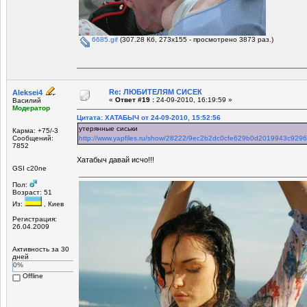
6685.gif
(307.28 Кб, 273x155 - просмотрено 3873 раз.)
Re: ЛЮБИТЕЛЯМ СИСЕК
Aleksei4
«
Ответ #19 :
24-09-2010, 16:19:59 »
Василий
Модератор
Цитата: ХАТАБЫЧ от 24-09-2010, 15:52:56
утерянные сиськи
Карма: +75/-3
Сообщений:
http://www.yapfiles.ru/show/28222/9ec2b2dc0cfe629b0d2019943c9296ff
7852
Хатабыч давай исчо!!!
GSI c20ne
Пол:
Возраст: 51
Из:
, Киев
Регистрация:
26.04.2009
Активность за 30
дней
0%
Offline