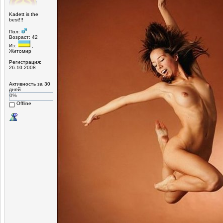
Kadett is the
best!!!
Пол:
Возраст: 42
Из:
,
Житомир
Регистрация:
26.10.2008
Активность за 30
дней
0%
Offline