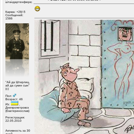
штандартенфюрер
Карма: +28/-5
Сообщений:
1586
"Ай да Штирлиц,
ай да сукин сын"
(с)
Пол:
Возраст: 46
Из:
,
Днепропетровск
(Екатеринослав)
Регистрация:
22.05.2010
Активность за 30
дней