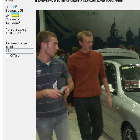
шампунем, а то пыль сядет и скандал дома обеспечен
Пол:
Возраст: 53
Из:
,
Славянск
Донецкой
Регистрация:
11.08.2009
Активность за 30
дней
0%
Offline