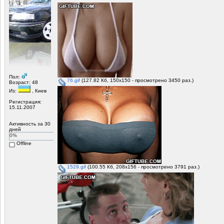
Пол:
76.gif
(127.82 Кб, 150x150 - просмотрено 3450 раз.)
Возраст: 48
Из:
, Киев
Регистрация:
15.11.2007
Активность за 30
дней
0%
Offline
1529.gif
(100.55 Кб, 208x156 - просмотрено 3791 раз.)