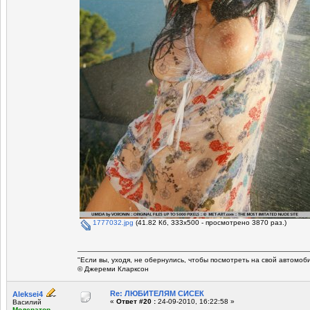
1777032.jpg
(41.82 Кб, 333x500 - просмотрено 3870 раз.)
"Если вы, уходя, не обернулись, чтобы посмотреть на свой автомоб
© Джереми Кларксон
Re: ЛЮБИТЕЛЯМ СИСЕК
Aleksei4
«
Ответ #20 :
24-09-2010, 16:22:58 »
Василий
Модератор