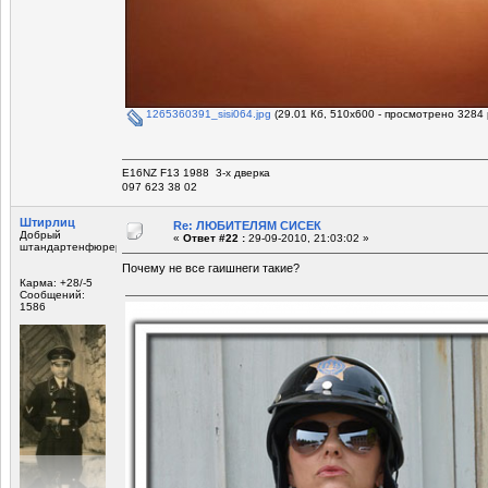
1265360391_sisi064.jpg
(29.01 Кб, 510x600 - просмотрено 3284 
E16NZ F13 1988 3-х дверка
097 623 38 02
Штирлиц
Re: ЛЮБИТЕЛЯМ СИСЕК
Добрый
«
Ответ #22 :
29-09-2010, 21:03:02 »
штандартенфюрер
Почему не все гаишнеги такие?
Карма: +28/-5
Сообщений:
1586