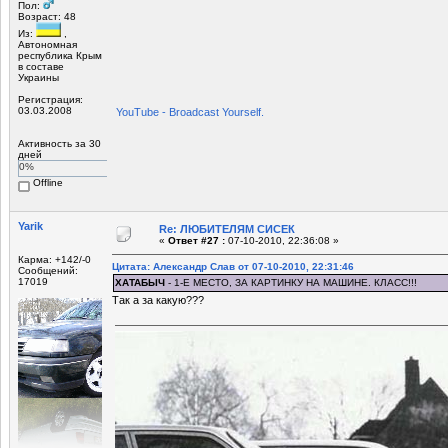
Пол:
Возраст: 48
Из:
,
Автономная
республика Крым
в составе
Украины
Регистрация:
03.03.2008
YouTube - Broadcast Yourself.
Активность за 30
дней
0%
Offline
Yarik
Re: ЛЮБИТЕЛЯМ СИСЕК
«
Ответ #27 :
07-10-2010, 22:36:08 »
Карма: +142/-0
Цитата: Александр Слав от 07-10-2010, 22:31:46
Сообщений:
17019
ХАТАБЫЧ
- 1-Е МЕСТО, ЗА КАРТИНКУ НА МАШИНЕ. КЛАСС!!!
Так а за какую???