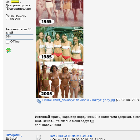
Из:
,
Днепропетровск
(Екатеринослав)
Регистрация:
22.05.2010
Активность за 30
дней
0%
Offline
1198411589_siskastye-devushki-v-raznye-gody.jpg
(72.98 Кб, 280x
Истинный Ариец, характер нордический, с коллегами сдержан, в св
был, женат...что вполне меня радует)))
тел: 0665732080
Штирлиц
Re: ЛЮБИТЕЛЯМ СИСЕК
Добрый
«
Ответ #24 :
29-09-2010, 21:11:32 »