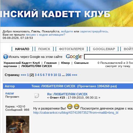
Добро пожаловать,
Гость
. Пожалуйста,
войдите
или
зарегистрируйтесь
.
Вам не пришло
письмо с кодом активации?
06-08-2026, 07:18:53
НАЧАЛО
ПОИСК
ФОТОГАЛЕРЕЯ
GOOGLEMAP
ВОЙ
Искать через Google на этом сайте
Украинский Кадетт Клуб
|
Главная
|
Юмор
|
Смешные
0 Пользователей и 3 Го
картинки
|
ЛЮБИТЕЛЯМ СИСЕК
смотрят эту тему.
Страниц:
«««
1
[
2
]
3
4
5
6
7
8
9
10
11
...
266
»»»
Автор
Тема: ЛЮБИТЕЛЯМ СИСЕК (Прочитано 1994268 раз)
nazar
Re: ЛЮБИТЕЛЯМ СИСЕК
Петрович
«
Ответ #15 :
17-09-2010, 06:30:11 »
Карма: +32/-0
Ну и развратники Вы!
Посмотрите девченок рядом с маш
Сообщений: 966
http://zabarankoi.ru/blog/43741997352?from=mail&l=bnq_bl