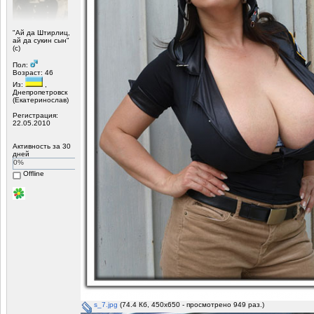
"Ай да Штирлиц,
ай да сукин сын"
(с)
Пол:
Возраст: 46
Из:
,
Днепропетровск
(Екатеринослав)
Регистрация:
22.05.2010
Активность за 30
дней
0%
Offline
s_7.jpg
(74.4 Кб, 450x650 - просмотрено 949 раз.)