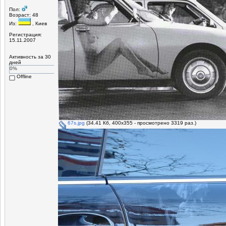
Пол:
Возраст: 48
Из:
, Киев
Регистрация:
15.11.2007
Активность за 30
дней
0%
Offline
67s.jpg
(34.41 Кб, 400x355 - просмотрено 3319 раз.)