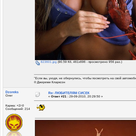
823601.jpg
(90.59 Кб, 461x696 - просмотрено 956 раз.)
"Если вы, уходя, не обернулись, чтобы посмотреть на свой автомоб
© Джереми Кларксон
Dzoreks
Re: ЛЮБИТЕЛЯМ СИСЕК
Олег
«
Ответ #21 :
29-09-2010, 20:29:50 »
Карма: +2/-0
Сообщений: 214