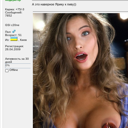
А это наверное Ярику к пиву))
Карма: +75/-3
Сообщений:
7852
GSI c20ne
Пол:
Возраст: 51
Из:
, Киев
Регистрация:
26.04.2009
Активность за 30
дней
0%
Offline