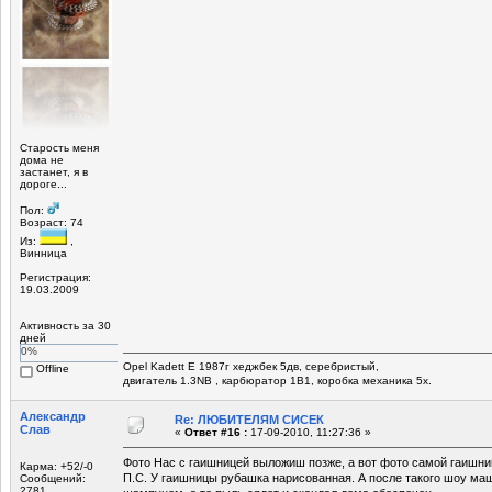
Старость меня
дома не
застанет, я в
дороге...
Пол:
Возраст: 74
Из:
,
Винница
Регистрация:
19.03.2009
Активность за 30
дней
0%
Opel Kadett E 1987г хеджбек 5дв, серебристый,
Offline
двигатель 1.3NB , карбюратор 1В1, коробка механика 5х.
Александр
Re: ЛЮБИТЕЛЯМ СИСЕК
Слав
«
Ответ #16 :
17-09-2010, 11:27:36 »
Фото Нас с гаишницей выложиш позже, а вот фото самой гаишниц
Карма: +52/-0
П.С. У гаишницы рубашка нарисованная. А после такого шоу ма
Сообщений:
2781