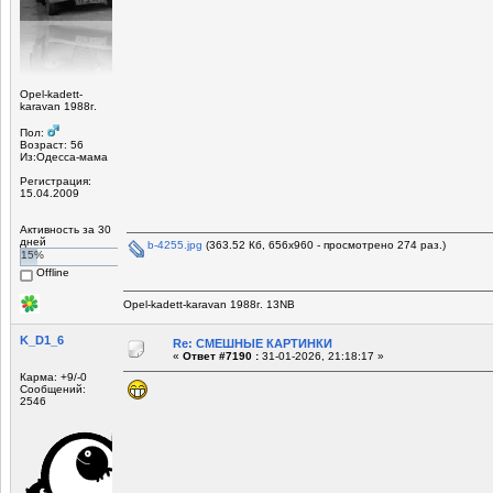
Opel-kadett-
karavan 1988г.
Пол:
Возраст: 56
Из:Одесса-мама
Регистрация:
15.04.2009
Активность за 30
дней
b-4255.jpg
(363.52 Кб, 656x960 - просмотрено 274 раз.)
15%
Offline
Opel-kadett-karavan 1988г. 13NB
K_D1_6
Re: СМЕШНЫЕ КАРТИНКИ
«
Ответ #7190 :
31-01-2026, 21:18:17 »
Карма: +9/-0
Сообщений:
2546