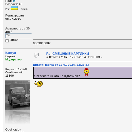
Пол:
Возраст: 48
Из:
, Киев
Регистрация:
06.07.2010
Активность за 30
дней
0%
Offline
0503843887
Кактус
Re: СМЕШНЫЕ КАРТИНКИ
Сергей
«
Ответ #7187 :
17-01-2024, 11:38:09 »
Модератор
Цитата: monia от 16-01-2024, 22:29:33
Карма: +192/-9
Сообщений:
11306
а веселого нічого не підвозили?
Opel-kadett-