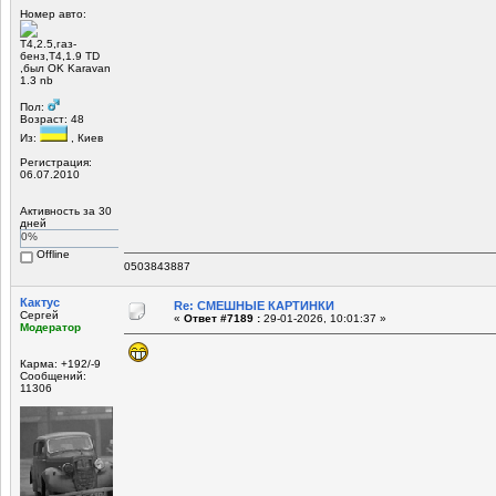
Номер авто:
Т4,2.5,газ-
бенз,Т4,1.9 TD
,был OK Karavan
1.3 nb
Пол:
Возраст: 48
Из:
, Киев
Регистрация:
06.07.2010
Активность за 30
дней
0%
Offline
0503843887
Кактус
Re: СМЕШНЫЕ КАРТИНКИ
Сергей
«
Ответ #7189 :
29-01-2026, 10:01:37 »
Модератор
Карма: +192/-9
Сообщений:
11306