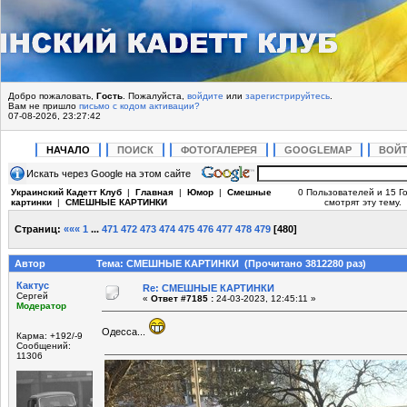
Добро пожаловать,
Гость
. Пожалуйста,
войдите
или
зарегистрируйтесь
.
Вам не пришло
письмо с кодом активации?
07-08-2026, 23:27:42
НАЧАЛО
ПОИСК
ФОТОГАЛЕРЕЯ
GOOGLEMAP
ВОЙ
Искать через Google на этом сайте
Украинский Кадетт Клуб
|
Главная
|
Юмор
|
Смешные
0 Пользователей и 15 Г
картинки
|
СМЕШНЫЕ КАРТИНКИ
смотрят эту тему.
Страниц:
«««
1
...
471
472
473
474
475
476
477
478
479
[
480
]
Автор
Тема: СМЕШНЫЕ КАРТИНКИ (Прочитано 3812280 раз)
Кактус
Re: СМЕШНЫЕ КАРТИНКИ
Сергей
«
Ответ #7185 :
24-03-2023, 12:45:11 »
Модератор
Одесса...
Карма: +192/-9
Сообщений:
11306