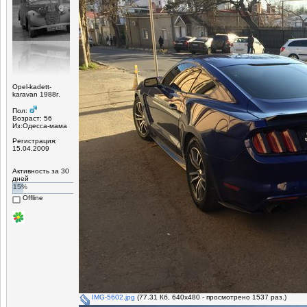
Opel-kadett-
karavan 1988г.
Пол:
Возраст: 56
Из:Одесса-мама
Регистрация:
15.04.2009
Активность за 30
дней
15%
Offline
IMG-5602.jpg
(77.31 Кб, 640x480 - просмотрено 1537 раз.)