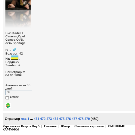
Был KadeTT
Caravan,Opel
Combo,OVB,
есть Sportage
Пол:
Возраст: 42
Из:
,
Бердянск,
Swiebodzin
Регистрация:
04.04.2009
Активность за 30
дней
0%
Offline
Страниц:
«««
1
...
471
472
473
474
475
476
477
478
479
[
480
]
Украинский Кадетт Клуб
|
Главная
|
Юмор
|
Смешные картинки
|
СМЕШНЫЕ
КАРТИНКИ