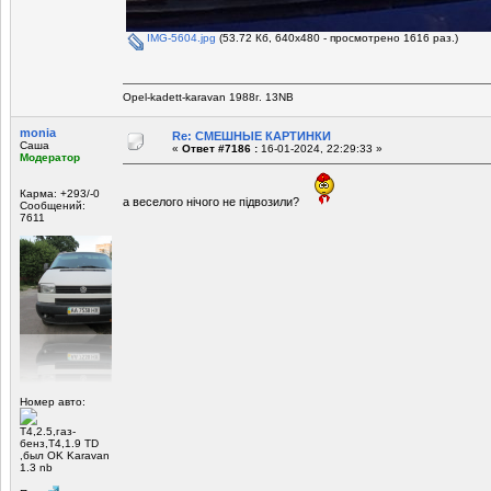
IMG-5604.jpg
(53.72 Кб, 640x480 - просмотрено 1616 раз.)
Opel-kadett-karavan 1988г. 13NB
monia
Re: СМЕШНЫЕ КАРТИНКИ
Саша
«
Ответ #7186 :
16-01-2024, 22:29:33 »
Модератор
Карма: +293/-0
а веселого нічого не підвозили?
Сообщений:
7611
Номер авто:
Т4,2.5,газ-
бенз,Т4,1.9 TD
,был OK Karavan
1.3 nb