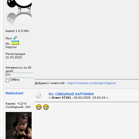
kadett 1.6 D 86г.
Пол:
Из:
,
Херсон
Регистрация:
11.03.2010
Активность за 30
дней
0%
Offline
Дайджест новостей -
https://nvkarta.com/project/digest/
Nabludatel
Re: СМЕШНЫЕ КАРТИНКИ
«
Ответ #7191 :
03-02-2026, 15:02:44 »
Карма: +12/-0
Сообщений: 191