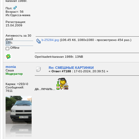
karavan 1988г.
Пол:
Возраст: 56
Из:Одесса-мама
Регистрация:
15.04.2009
Активность за 30
дней
b-25284.jpg
(106.45 Кб, 1080x1080 - просмотрено 454 раз.)
15%
Offline
Opel-kadett-karavan 1988г. 13NB
monia
Re: СМЕШНЫЕ КАРТИНКИ
Саша
«
Ответ #7188 :
17-01-2024, 20:39:51 »
Модератор
Карма: +293/-0
Сообщений:
да...печаль...
7611