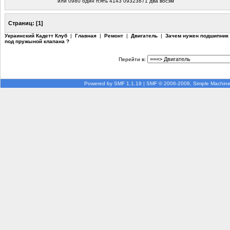
или 0980 один п:ять 4143 09323871 два восэм
Страниц:
[
1
]
Украинский Кадетт Клуб
|
Главная
|
Ремонт
|
Двигатель
|
Зачем нужен подшипник
под пружыной клапана ?
Перейти в:
Powered by SMF 1.1.19
|
SMF © 2006-2008, Simple Machin