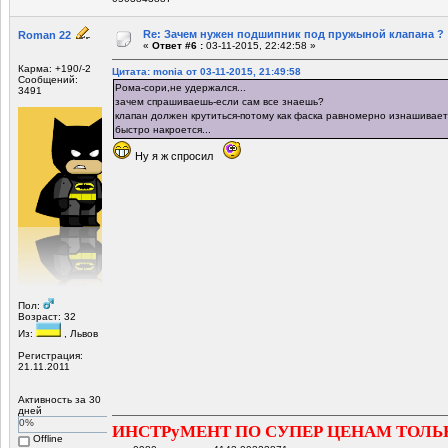
Re: Зачем нужен подшипник под пружыной клапана ?
Roman 22
«
Ответ #6 :
03-11-2015, 22:42:58 »
Карма: +190/-2
Цитата: monia от 03-11-2015, 21:49:58
Сообщений:
Рома-сори,не удержался...
3491
зачем спрашиваешь-если сам все знаешь?
клапан должен крутиться-потому как фаска равномерно изнашиваетс
быстро накроется...
Ну я ж спросил
Пол:
Возраст: 32
Из:
, Львов
Регистрация:
21.11.2011
Активность за 30
дней
0%
ИНСТРуМЕНТ ПО СУПЕР ЦЕНАМ ТОЛЬ
Offline