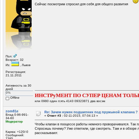
Сейчас посмотрим спросил для себя для общего развития
Пол:
Возраст: 32
Из:
, Львов
Регистрация:
21.11.2011
Активность за 30
дней
0%
ИНСТРуМЕНТ ПО СУПЕР ЦЕНАМ ТОЛЬ
Offline
или 0980 один п:ять 4143 09323871 два восэм
zom81e
Re: Зачем нужен подшипник под пружыной клапана ?
Влад 0-96-991-
«
Ответ #3 :
02-11-2015, 07:04:13 »
34-60
Модератор
Чтобы клапан в пооцессе работы немного проворачивался. Так п
Спросишь почему? Уже ответили, где смотреть. Там и в обзоре 
Карма: +120/-0
рассказывают.
Сообщений:
7385