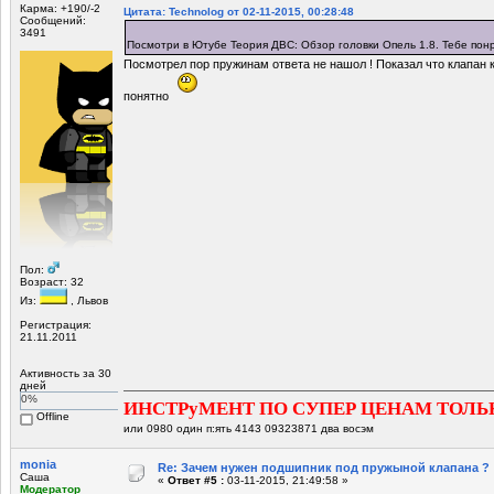
Карма: +190/-2
Цитата: Technolog от 02-11-2015, 00:28:48
Сообщений:
3491
Посмотри в Ютубе Теория ДВС: Обзор головки Опель 1.8. Тебе пон
Посмотрел пор пружинам ответа не нашол ! Показал что клапан к
понятно
Пол:
Возраст: 32
Из:
, Львов
Регистрация:
21.11.2011
Активность за 30
дней
0%
ИНСТРуМЕНТ ПО СУПЕР ЦЕНАМ ТОЛЬ
Offline
или 0980 один п:ять 4143 09323871 два восэм
monia
Re: Зачем нужен подшипник под пружыной клапана ?
Саша
«
Ответ #5 :
03-11-2015, 21:49:58 »
Модератор