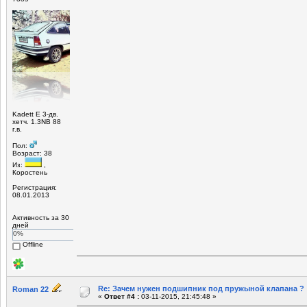
Kadett E 3-дв.
хетч. 1.3NB 88
г.в.
Пол:
Возраст: 38
Из:
,
Коростень
Регистрация:
08.01.2013
Активность за 30
дней
0%
Offline
Re: Зачем нужен подшипник под пружыной клапана ?
Roman 22
«
Ответ #4 :
03-11-2015, 21:45:48 »