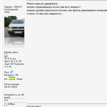
Рома-сори,не удержался...
Карма: +293/-0
зачем спрашиваешь-если сам все знаешь?
Сообщений:
клапан должен крутиться-потому как фаска равномерно изнашива
7611
стоять-то быстро накроется...
Номер авто:
Т4,2.5,газ-
бенз,Т4,1.9 TD
,был OK Karavan
1.3 nb
Пол:
Возраст: 48
Из:
, Киев
Регистрация:
06.07.2010
Активность за 30
дней
0%
Offline
0503843887