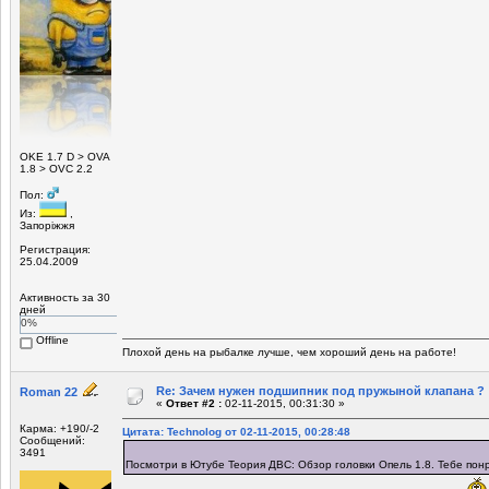
ОKE 1.7 D > OVA
1.8 > OVC 2.2
Пол:
Из:
,
Запоріжжя
Регистрация:
25.04.2009
Активность за 30
дней
0%
Offline
Плохой день на рыбалке лучше, чем хороший день на работе!
Re: Зачем нужен подшипник под пружыной клапана ?
Roman 22
«
Ответ #2 :
02-11-2015, 00:31:30 »
Карма: +190/-2
Цитата: Technolog от 02-11-2015, 00:28:48
Сообщений:
3491
Посмотри в Ютубе Теория ДВС: Обзор головки Опель 1.8. Тебе пон