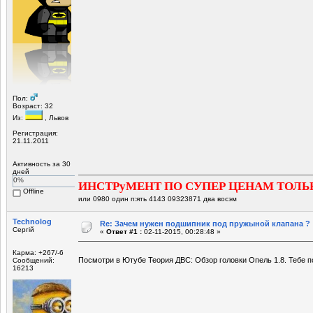
Пол:
Возраст: 32
Из:
, Львов
Регистрация:
21.11.2011
Активность за 30
дней
0%
ИНСТРуМЕНТ ПО СУПЕР ЦЕНАМ ТОЛЬ
Offline
или 0980 один п:ять 4143 09323871 два восэм
Technolog
Re: Зачем нужен подшипник под пружыной клапана ?
Сергій
«
Ответ #1 :
02-11-2015, 00:28:48 »
Карма: +267/-6
Посмотри в Ютубе Теория ДВС: Обзор головки Опель 1.8. Тебе 
Сообщений:
16213