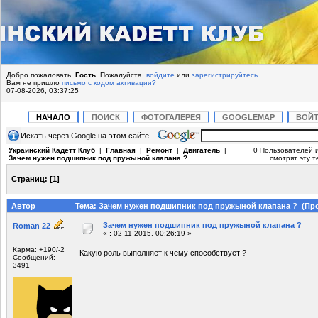
Добро пожаловать,
Гость
. Пожалуйста,
войдите
или
зарегистрируйтесь
.
Вам не пришло
письмо с кодом активации?
07-08-2026, 03:37:25
НАЧАЛО
ПОИСК
ФОТОГАЛЕРЕЯ
GOOGLEMAP
ВОЙ
Искать через Google на этом сайте
Украинский Кадетт Клуб
|
Главная
|
Ремонт
|
Двигатель
|
0 Пользователей и
Зачем нужен подшипник под пружыной клапана ?
смотрят эту т
Страниц:
[
1
]
Автор
Тема: Зачем нужен подшипник под пружыной клапана ? (Про
Зачем нужен подшипник под пружыной клапана ?
Roman 22
«
:
02-11-2015, 00:26:19 »
Карма: +190/-2
Какую роль выполняет к чему способствует ?
Сообщений:
3491