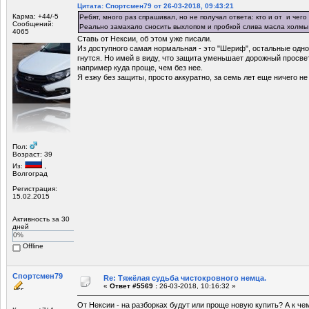
Цитата: Спортсмен79 от 26-03-2018, 09:43:21
Карма: +44/-5
Ребят, много раз спрашивал, но не получал ответа: кто и от и чег
Сообщений:
Реально замахало сносить выхлопом и пробкой слива масла холмы
4065
Ставь от Нексии, об этом уже писали.
Из доступного самая нормальная - это "Шериф", остальные одно
гнутся. Но имей в виду, что защита уменьшает дорожный просвет
например куда проще, чем без нее.
Я езжу без защиты, просто аккуратно, за семь лет еще ничего не
Пол:
Возраст: 39
Из:
,
Волгоград
Регистрация:
15.02.2015
Активность за 30
дней
0%
Offline
Спортсмен79
Re: Тяжёлая судьба чистокровного немца.
«
Ответ #5569 :
26-03-2018, 10:16:32 »
От Нексии - на разборках будут или проще новую купить? А к ч