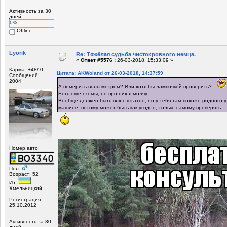
Активность за 30
дней
0%
Offline
Lyorik
Re: Тяжёлая судьба чистокровного немца.
«
Ответ #5576 :
26-03-2018, 15:33:09 »
Карма: +48/-0
Цитата: AKWoland от 26-03-2018, 14:37:59
Сообщений:
2004
А померить вольтметром? Или хотя бы лампочкой проверить?
Есть еще схемы, но про них я молчу.
Вообще должен быть плюс штатно, но у тебя там похоже родного у
машине, потому может быть как угодно, только самому проверять.
Номер авто:
Пол:
Возраст: 52
Из:
,
Хмельницкий
Регистрация:
25.10.2012
Активность за 30