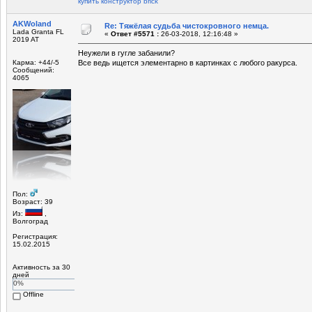
купить конструктор brick
AKWoland
Re: Тяжёлая судьба чистокровного немца.
Lada Granta FL
«
Ответ #5571 :
26-03-2018, 12:16:48 »
2019 AT
Неужели в гугле забанили?
Карма: +44/-5
Все ведь ищется элементарно в картинках с любого ракурса.
Сообщений:
4065
Пол:
Возраст: 39
Из:
,
Волгоград
Регистрация:
15.02.2015
Активность за 30
дней
0%
Offline