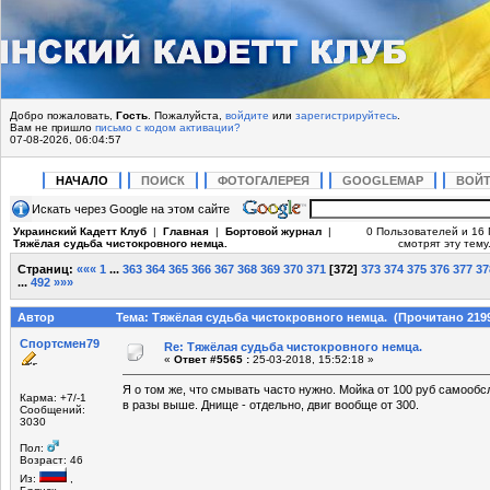
Добро пожаловать,
Гость
. Пожалуйста,
войдите
или
зарегистрируйтесь
.
Вам не пришло
письмо с кодом активации?
07-08-2026, 06:04:57
НАЧАЛО
ПОИСК
ФОТОГАЛЕРЕЯ
GOOGLEMAP
ВОЙ
Искать через Google на этом сайте
Украинский Кадетт Клуб
|
Главная
|
Бортовой журнал
|
0 Пользователей и 16 
Тяжёлая судьба чистокровного немца.
смотрят эту тему
Страниц:
«««
1
...
363
364
365
366
367
368
369
370
371
[
372
]
373
374
375
376
377
37
...
492
»»»
Автор
Тема: Тяжёлая судьба чистокровного немца. (Прочитано 2199
Спортсмен79
Re: Тяжёлая судьба чистокровного немца.
«
Ответ #5565 :
25-03-2018, 15:52:18 »
Я о том же, что смывать часто нужно. Мойка от 100 руб самооб
Карма: +7/-1
в разы выше. Днище - отдельно, двиг вообще от 300.
Сообщений:
3030
Пол:
Возраст: 46
Из:
,