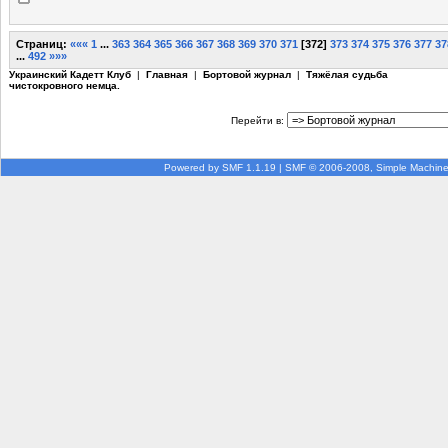
Страниц:
«««
1
...
363
364
365
366
367
368
369
370
371
[
372
]
373
374
375
376
377
37
...
492
»»»
Украинский Кадетт Клуб
|
Главная
|
Бортовой журнал
|
Тяжёлая судьба
чистокровного немца.
Перейти в:
Powered by SMF 1.1.19
|
SMF © 2006-2008, Simple Machin