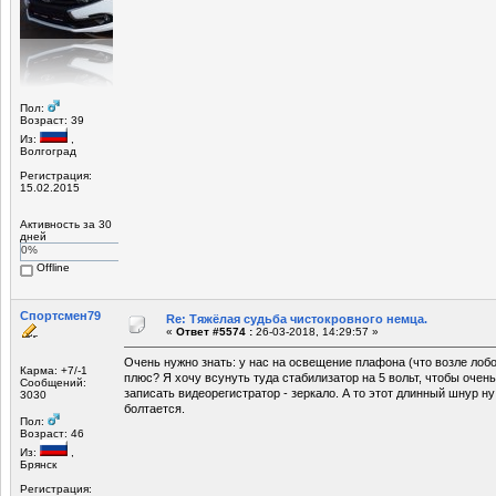
Пол:
Возраст: 39
Из:
,
Волгоград
Регистрация:
15.02.2015
Активность за 30
дней
0%
Offline
Спортсмен79
Re: Тяжёлая судьба чистокровного немца.
«
Ответ #5574 :
26-03-2018, 14:29:57 »
Очень нужно знать: у нас на освещение плафона (что возле лоб
Карма: +7/-1
плюс? Я хочу всунуть туда стабилизатор на 5 вольт, чтобы очень
Сообщений:
записать видеорегистратор - зеркало. А то этот длинный шнур н
3030
болтается.
Пол:
Возраст: 46
Из:
,
Брянск
Регистрация: