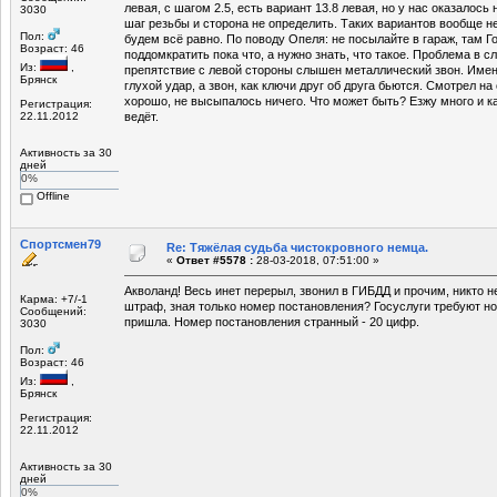
левая, с шагом 2.5, есть вариант 13.8 левая, но у нас оказалось н
3030
шаг резьбы и сторона не определить. Таких вариантов вообще не
Пол:
будем всё равно. По поводу Опеля: не посылайте в гараж, там Г
Возраст: 46
поддомкратить пока что, а нужно знать, что такое. Проблема в 
Из:
,
препятствие с левой стороны слышен металлический звон. Имен
Брянск
глухой удар, а звон, как ключи друг об друга бьются. Смотрел на 
хорошо, не высыпалось ничего. Что может быть? Езжу много и 
Регистрация:
22.11.2012
ведёт.
Активность за 30
дней
0%
Offline
Спортсмен79
Re: Тяжёлая судьба чистокровного немца.
«
Ответ #5578 :
28-03-2018, 07:51:00 »
Акволанд! Весь инет перерыл, звонил в ГИБДД и прочим, никто не
Карма: +7/-1
штраф, зная только номер постановления? Госуслуги требуют ном
Сообщений:
пришла. Номер постановления странный - 20 цифр.
3030
Пол:
Возраст: 46
Из:
,
Брянск
Регистрация:
22.11.2012
Активность за 30
дней
0%