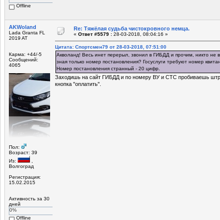
Offline
AKWoland
Re: Тяжёлая судьба чистокровного немца.
Lada Granta FL
«
Ответ #5579 :
28-03-2018, 08:04:16 »
2019 AT
Цитата: Спортсмен79 от 28-03-2018, 07:51:00
Карма: +44/-5
Акволанд! Весь инет перерыл, звонил в ГИБДД и прочим, никто не в
Сообщений:
зная только номер постановления? Госуслуги требуют номер квитан
4065
Номер постановления странный - 20 цифр.
Заходишь на сайт ГИБДД и по номеру ВУ и СТС пробиваешь штр
кнопка "оплатить".
Пол:
Возраст: 39
Из:
,
Волгоград
Регистрация:
15.02.2015
Активность за 30
дней
0%
Offline