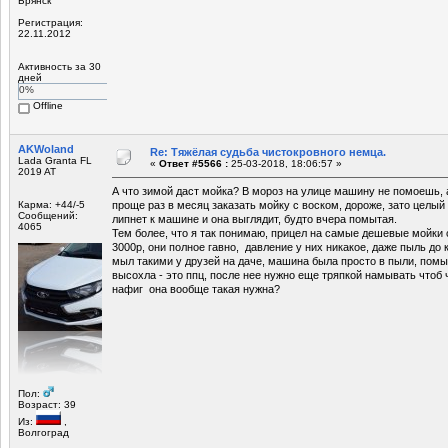
Брянск
Регистрация:
22.11.2012
Активность за 30
дней
0%
Offline
AKWoland
Re: Тяжёлая судьба чистокровного немца.
Lada Granta FL
«
Ответ #5566 :
25-03-2018, 18:06:57 »
2019 AT
А что зимой даст мойка? В мороз на улице машину не помоешь, 
Карма: +44/-5
проще раз в месяц заказать мойку с воском, дороже, зато целы
Сообщений:
липнет к машине и она выглядит, будто вчера помытая.
4065
Тем более, что я так понимаю, прицел на самые дешевые мойки 
3000р, они полное гавно, давление у них никакое, даже пыль до 
мыл такими у друзей на даче, машина была просто в пыли, помыл
высохла - это ппц, после нее нужно еще тряпкой намывать чтоб ч
нафиг она вообще такая нужна?
Пол:
Возраст: 39
Из:
,
Волгоград