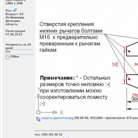
1986 1,3NB
Пол:
Возраст: 63
Из:Макеевка,
Донецкая
область
Регистрация:
07.08.2013
Активность за 30
дней
0%
Offline
защита двигателя.jpg
(56.96 Кб, 922x580 - просмотрено 470 раз
тел. О95 I59 З8 42