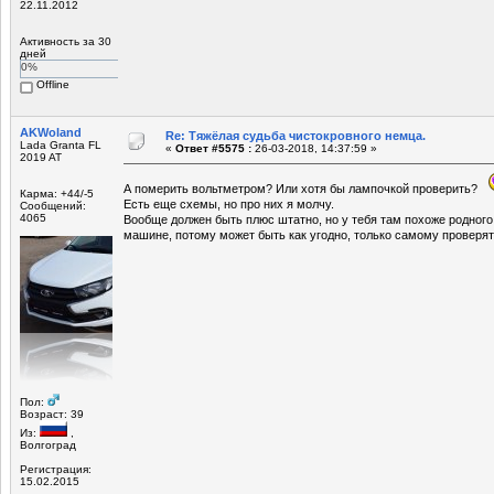
22.11.2012
Активность за 30
дней
0%
Offline
AKWoland
Re: Тяжёлая судьба чистокровного немца.
Lada Granta FL
«
Ответ #5575 :
26-03-2018, 14:37:59 »
2019 AT
А померить вольтметром? Или хотя бы лампочкой проверить?
Карма: +44/-5
Есть еще схемы, но про них я молчу.
Сообщений:
4065
Вообще должен быть плюс штатно, но у тебя там похоже родного 
машине, потому может быть как угодно, только самому проверят
Пол:
Возраст: 39
Из:
,
Волгоград
Регистрация:
15.02.2015