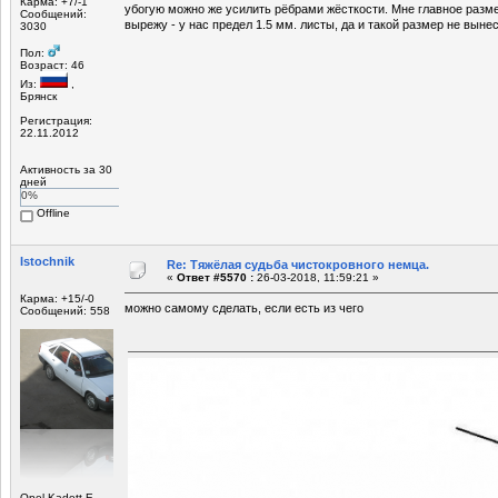
Карма: +7/-1
убогую можно же усилить рёбрами жёсткости. Мне главное размер
Сообщений:
вырежу - у нас предел 1.5 мм. листы, да и такой размер не выне
3030
Пол:
Возраст: 46
Из:
,
Брянск
Регистрация:
22.11.2012
Активность за 30
дней
0%
Offline
Istochnik
Re: Тяжёлая судьба чистокровного немца.
«
Ответ #5570 :
26-03-2018, 11:59:21 »
Карма: +15/-0
можно самому сделать, если есть из чего
Сообщений: 558
Opel Kadett E