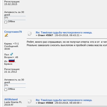
Регистрация:
15.02.2015
Активность за 30
дней
0%
Offline
Спортсмен79
Re: Тяжёлая судьба чистокровного немца.
«
Ответ #5567 :
26-03-2018, 09:43:21 »
Ребят, много раз спрашивал, но не получал ответа: кто и от и че
Карма: +7/-1
Реально замахало сносить выхлопом и пробкой слива масла хо
Сообщений:
3030
Пол:
Возраст: 46
Из:
,
Брянск
Регистрация:
22.11.2012
Активность за 30
дней
0%
Offline
AKWoland
Re: Тяжёлая судьба чистокровного немца.
Lada Granta FL
«
Ответ #5568 :
26-03-2018, 09:49:09 »
2019 AT