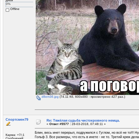
дней
0%
Offline
d8em36.jpg
(74.11 Кб, 600x480 - просмотрено 427 раз.)
Спортсмен79
Re: Тяжёлая судьба чистокровного немца.
«
Ответ #5577 :
28-03-2018, 07:48:11 »
Блин, весь инет перерыл, подружился с Гуглом, но всё не то!!! 
Карма: +7/-1
Гольф 3. Все размеры, что есть в инете - не то. Третий крюк дела
Сообщений: