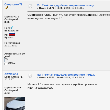
Спортсмен79
Re: Тяжёлая судьба чистокровного немца.
«
Ответ #5572 :
26-03-2018, 12:39:28 »
Смотрел я в гугле.. Выгнуть так будет проблематично. Плоскую 
Карма: +7/-1
металл у нас максимум 1.5
Сообщений:
3030
Пол:
Возраст: 46
Из:
,
Брянск
Регистрация:
22.11.2012
Активность за 30
дней
0%
Offline
AKWoland
Re: Тяжёлая судьба чистокровного немца.
Lada Granta FL
«
Ответ #5573 :
26-03-2018, 12:49:28 »
2019 AT
Металл 1.5 - ни о чем, его первым сугробом промнешь.
Карма: +44/-5
Ищи на барахолках.
Сообщений:
4065