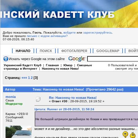
Добро пожаловать,
Гость
. Пожалуйста,
войдите
или
зарегистрируйтесь
.
Вам не пришло
письмо с кодом активации?
07-08-2026, 06:15:40
НАЧАЛО
ПОИСК
ФОТОГАЛЕРЕЯ
GOOGLEMAP
ВОЙ
Искать через Google на этом сайте
Украинский Кадетт Клуб
|
Главная
|
Юмор
|
Смешные
0 Пользователей и 
страницы в Интернет
|
Наконец-то новая Нива!
смотрят эту те
Страниц:
«««
1
2
[
3
]
Автор
Тема: Наконец-то новая Нива! (Прочитано 29642 раз)
monia
Re: Наконец-то новая Нива!
Саша
«
Ответ #30 :
28-09-2015, 19:19:52 »
Модератор
Цитата: Runner от 28-09-2015, 11:58:24
Карма: +293/-0
Сообщений:
Не большой штришок дизайнера по бокам и киа превращается в т
7611
может я и не дизайнер....но это-две абсолютно разные машины...
форма крыльев,фар,двери,заднее глухое стеклышко...