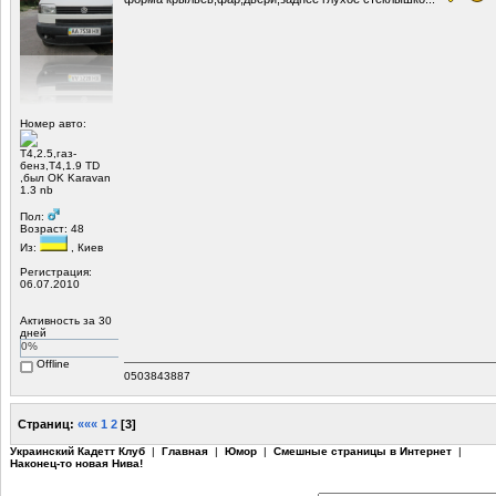
Номер авто:
Т4,2.5,газ-
бенз,Т4,1.9 TD
,был OK Karavan
1.3 nb
Пол:
Возраст: 48
Из:
, Киев
Регистрация:
06.07.2010
Активность за 30
дней
0%
Offline
0503843887
Страниц:
«««
1
2
[
3
]
Украинский Кадетт Клуб
|
Главная
|
Юмор
|
Смешные страницы в Интернет
|
Наконец-то новая Нива!