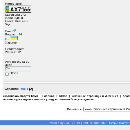
Номер авто:
Каdett GSI 2.0i
c20ne 3дв. и
kadett 16sh хетч
5дв.
Пол:
Возраст: 46
Из:
,
Харьков
Регистрация:
28.06.2012
Активность за 30
дней
0%
Offline
Страниц:
«««
1
[
2
]
Украинский Кадетт Клуб
|
Главная
|
Юмор
|
Смешные страницы в Интернет
|
блат
тюнинг чурка аднака,или как уродуют машын братуха аднака
Перейти в:
Powered by SMF 1.1.19
|
SMF © 2006-2008, Simple Machin