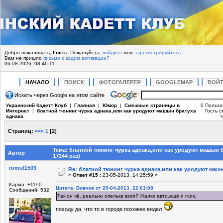
Добро пожаловать,
Гость
. Пожалуйста,
войдите
или
зарегистрируйтесь
.
Вам не пришло
письмо с кодом активации?
06-08-2026, 08:46:11
НАЧАЛО
ПОИСК
ФОТОГАЛЕРЕЯ
GOOGLEMAP
ВОЙ
Искать через Google на этом сайте
Украинский Кадетт Клуб
|
Главная
|
Юмор
|
Смешные страницы в
0 Пользо
Интернет
|
блатной тюнинг чурка аднака,или как уродуют машын братуха
Гость с
аднака
т
Страниц:
«««
1
[
2
]
Тема: блатной тюнинг чурка аднака,или как уродуют машын 
Автор
17244 раз)
romul1503
Re: блатной тюнинг чурка аднака,или как уродуют маш
«
Ответ #15 :
23-05-2013, 14:25:59 »
Карма: +11/-0
Цитата: Вовчик от 20-04-2013, 22:01:08
Сообщений: 532
Так он чё, реально опелька взял? Жалко авто,ещё и гсик.
походу да, что то в городе похожее видел