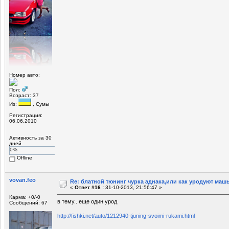
Номер авто:
Пол:
Возраст: 37
Из:
, Сумы
Регистрация:
06.06.2010
Активность за 30
дней
0%
Offline
vovan.feo
Re: блатной тюнинг чурка аднака,или как уродуют маш
«
Ответ #16 :
31-10-2013, 21:56:47 »
Карма: +0/-0
в тему.. еще один урод
Сообщений: 67
http://fishki.net/auto/1212940-tjuning-svoimi-rukami.html