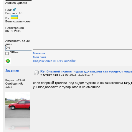
Audi A6 Quattro
Пол:
Возраст: 46
Из:
,
Великодолинское
Регистрация:
06.02.2015
Активность за 30
дней
0%
Offline
Магазин
Мой сайт
Подключение к HDTV онлайн!
Jazzman
Re: блатной тюнинг чурка аднака,или как уродуют маш
«
Ответ #18 :
01-09-2015, 21:04:17 »
Карма: +29/-0
если пеервый троллил ,под видом туркмена на заниженном тазу,т
Сообщений:
1333
унылое,абсолютно тупорылое и не смешное.