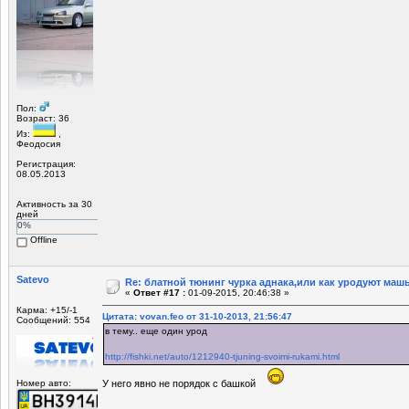
Пол:
Возраст: 36
Из:
,
Феодосия
Регистрация:
08.05.2013
Активность за 30
дней
0%
Offline
Satevo
Re: блатной тюнинг чурка аднака,или как уродуют маш
«
Ответ #17 :
01-09-2015, 20:46:38 »
Карма: +15/-1
Цитата: vovan.feo от 31-10-2013, 21:56:47
Сообщений: 554
в тему.. еще один урод
http://fishki.net/auto/1212940-tjuning-svoimi-rukami.html
Номер авто:
У него явно не порядок с башкой