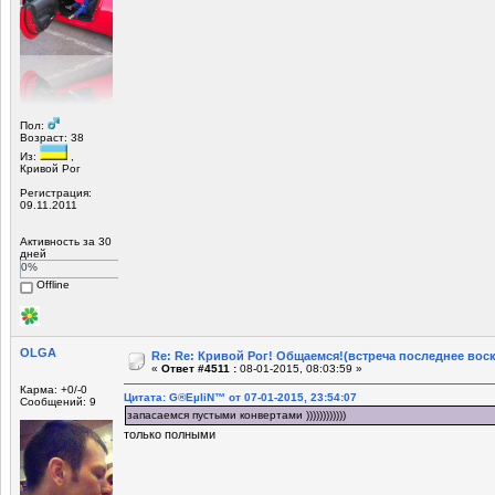
Пол:
Возраст: 38
Из:
,
Кривой Рог
Регистрация:
09.11.2011
Активность за 30
дней
0%
Offline
OLGA
Re: Re: Кривой Рог! Общаемся!(встреча последнее вос
«
Ответ #4511 :
08-01-2015, 08:03:59 »
Карма: +0/-0
Цитата: G®EµliN™ от 07-01-2015, 23:54:07
Сообщений: 9
запасаемся пустыми конвертами ))))))))))))
только полными