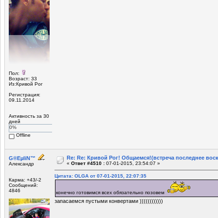
Пол:
Возраст: 33
Из:Кривой Рог
Регистрация:
09.11.2014
Активность за 30
дней
0%
Offline
Re: Re: Кривой Рог! Общаемся!(встреча последнее вос
G®EµliN™
«
Ответ #4510 :
07-01-2015, 23:54:07 »
Александр
Цитата: OLGA от 07-01-2015, 22:07:35
Карма: +43/-2
Сообщений:
4846
конечно готовимся всех обязательно позовем
запасаемся пустыми конвертами ))))))))))))