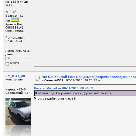
г.в.,13S,5-ти дв.
хетч.
Пол:
Возраст: 41
Из:
,
Кривой Рог,
0986138141
0991875554
Регистрация:
27.02.2013
Активность за 30
дней
0%
Offline
LM_KOT_80
Re: Re: Кривой Рог! Общаемся!(встреча последнее вос
Константин
«
Ответ #4507 :
07-01-2015, 20:20:22 »
Цитата: Mikhail от 06-01-2015, 08:46:59
Карма: +15/-0
Сообщений: 817
В общем , да. Но у некоторых и другие заботы есть...
Что к свадьбе готовитесь?!