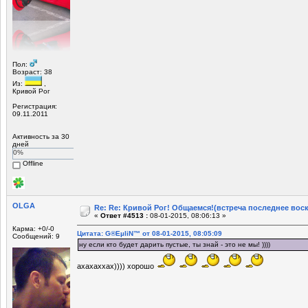
Пол:
Возраст: 38
Из:
,
Кривой Рог
Регистрация:
09.11.2011
Активность за 30
дней
0%
Offline
OLGA
Re: Re: Кривой Рог! Общаемся!(встреча последнее вос
«
Ответ #4513 :
08-01-2015, 08:06:13 »
Карма: +0/-0
Цитата: G®EµliN™ от 08-01-2015, 08:05:09
Сообщений: 9
ну если кто будет дарить пустые, ты знай - это не мы! ))))
ахахаххах)))) хорошо