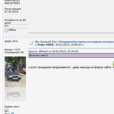
0986138141
0991875554
Регистрация:
27.02.2013
Активность за 30
дней
0%
Offline
дядя Jora
Re: Кривой Рог! Общаемся!(встреча последнее воскрес
«
Ответ #4505 :
05-01-2015, 18:00:51 »
Карма: +1/-0
Цитата: Mikhail от 04-01-2015, 21:34:45
Сообщений: 93
Веселих свят!!!
у всех праздники продолжаются , даже некогда на форум зайти
Номер авто:
Пол: