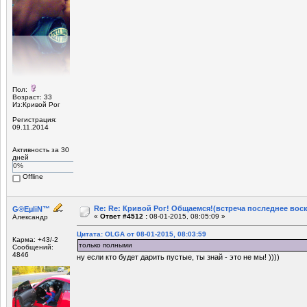
Пол:
Возраст: 33
Из:Кривой Рог
Регистрация:
09.11.2014
Активность за 30
дней
0%
Offline
Re: Re: Кривой Рог! Общаемся!(встреча последнее вос
G®EµliN™
«
Ответ #4512 :
08-01-2015, 08:05:09 »
Александр
Цитата: OLGA от 08-01-2015, 08:03:59
Карма: +43/-2
только полными
Сообщений:
4846
ну если кто будет дарить пустые, ты знай - это не мы! ))))