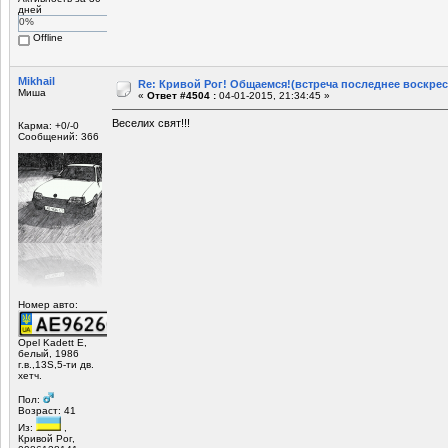
дней
0%
Offline
Mikhail
Re: Кривой Рог! Общаемся!(встреча последнее воскрес
Миша
«
Ответ #4504 :
04-01-2015, 21:34:45 »
Веселих свят!!!
Карма: +0/-0
Сообщений: 366
Номер авто:
Opel Kadett E,
белый, 1986
г.в.,13S,5-ти дв.
хетч.
Пол:
Возраст: 41
Из:
,
Кривой Рог,