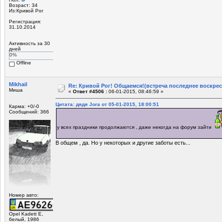
Возраст: 34
Из:Кривой Рог
Регистрация:
31.10.2014
Активность за 30
дней
0%
Offline
Mikhail
Re: Кривой Рог! Общаемся!(встреча последнее воскрес
Миша
«
Ответ #4506 :
06-01-2015, 08:46:59 »
Цитата: дядя Jora от 05-01-2015, 18:00:51
Карма: +0/-0
Сообщений: 366
у всех праздники продолжаются , даже некогда на форум зайти
В общем , да. Но у некоторых и другие заботы есть...
Номер авто:
Opel Kadett E,
белый, 1986