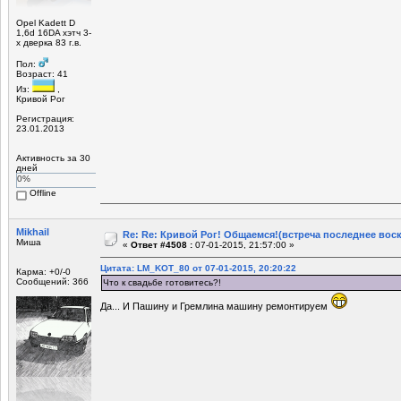
Opel Kadett D
1,6d 16DA хэтч 3-
х дверка 83 г.в.
Пол:
Возраст: 41
Из:
,
Кривой Рог
Регистрация:
23.01.2013
Активность за 30
дней
0%
Offline
Mikhail
Re: Re: Кривой Рог! Общаемся!(встреча последнее вос
Миша
«
Ответ #4508 :
07-01-2015, 21:57:00 »
Цитата: LM_KOT_80 от 07-01-2015, 20:20:22
Карма: +0/-0
Сообщений: 366
Что к свадьбе готовитесь?!
Да... И Пашину и Гремлина машину ремонтируем