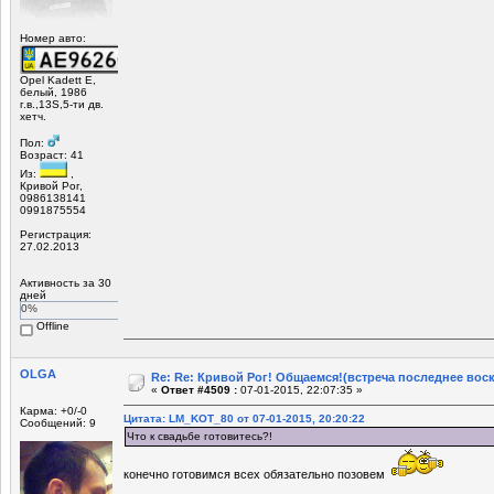
Номер авто:
Opel Kadett E,
белый, 1986
г.в.,13S,5-ти дв.
хетч.
Пол:
Возраст: 41
Из:
,
Кривой Рог,
0986138141
0991875554
Регистрация:
27.02.2013
Активность за 30
дней
0%
Offline
OLGA
Re: Re: Кривой Рог! Общаемся!(встреча последнее вос
«
Ответ #4509 :
07-01-2015, 22:07:35 »
Карма: +0/-0
Цитата: LM_KOT_80 от 07-01-2015, 20:20:22
Сообщений: 9
Что к свадьбе готовитесь?!
конечно готовимся всех обязательно позовем