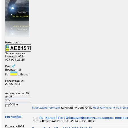
Номер авто:
Запчастини на
іномарки +38-
097-994-26-28
Пол:
Возраст: 38
Из:
, Днепр
Регистрация:
23.05.2011
Активность за 30
дней
0%
Offline
https://aspdnepr.com-
запчасти по цене ОПТ.
Нові запчастини на інома
ЕвгенийКР
Re: Кривой Рог! Общаемся!(встреча последнее воскрес
«
Ответ #4501 :
31-12-2014, 21:22:30 »
Карма: +29/-3