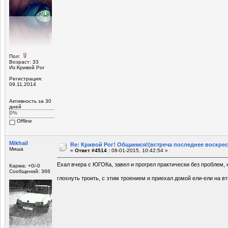
Пол:
Возраст: 33
Из:Кривой Рог
Регистрация:
09.11.2014
Активность за 30
дней
0%
Offline
Mikhail
Re: Кривой Рог! Общаемся!(встреча последнее воскрес
Миша
«
Ответ #4514 :
08-01-2015, 10:42:54 »
Ехал вчера с ЮГОКа, завел и прогрел практически без проблем, 
Карма: +0/-0
Сообщений: 366
глохнуть троить, с этим троением и приехал домой ели-ели на в