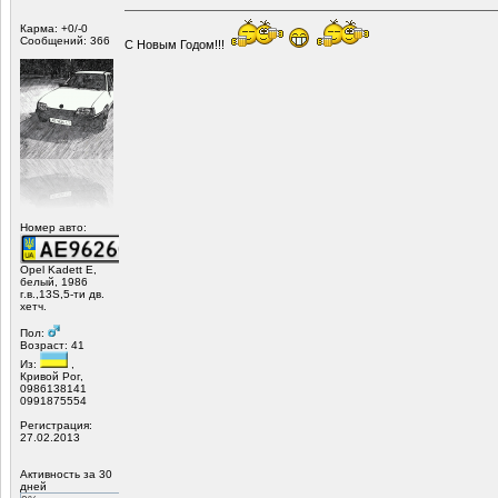
Карма: +0/-0
Сообщений: 366
С Новым Годом!!!
Номер авто:
Opel Kadett E,
белый, 1986
г.в.,13S,5-ти дв.
хетч.
Пол:
Возраст: 41
Из:
,
Кривой Рог,
0986138141
0991875554
Регистрация:
27.02.2013
Активность за 30
дней