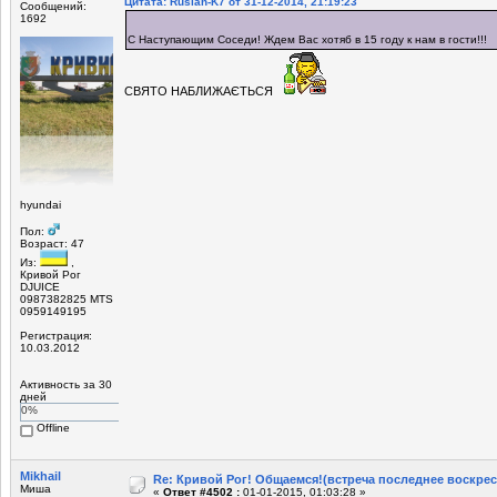
Цитата: Ruslan-K7 от 31-12-2014, 21:19:23
Сообщений:
1692
С Наступающим Соседи! Ждем Вас хотяб в 15 году к нам в гости!!!
СВЯТО НАБЛИЖАЄТЬСЯ
hyundai
Пол:
Возраст: 47
Из:
,
Кривой Рог
DJUICE
0987382825 MTS
0959149195
Регистрация:
10.03.2012
Активность за 30
дней
0%
Offline
Mikhail
Re: Кривой Рог! Общаемся!(встреча последнее воскрес
Миша
«
Ответ #4502 :
01-01-2015, 01:03:28 »