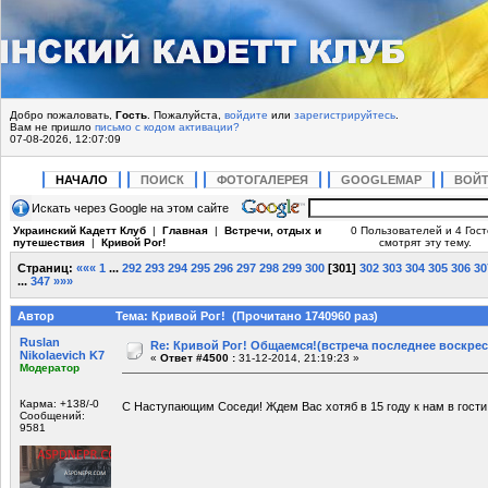
Добро пожаловать,
Гость
. Пожалуйста,
войдите
или
зарегистрируйтесь
.
Вам не пришло
письмо с кодом активации?
07-08-2026, 12:07:09
НАЧАЛО
ПОИСК
ФОТОГАЛЕРЕЯ
GOOGLEMAP
ВОЙ
Искать через Google на этом сайте
Украинский Кадетт Клуб
|
Главная
|
Встречи, отдых и
0 Пользователей и 4 Гос
путешествия
|
Кривой Рог!
смотрят эту тему.
Страниц:
«««
1
...
292
293
294
295
296
297
298
299
300
[
301
]
302
303
304
305
306
30
...
347
»»»
Автор
Тема: Кривой Рог! (Прочитано 1740960 раз)
Ruslan
Re: Кривой Рог! Общаемся!(встреча последнее воскрес
Nikolaevich K7
«
Ответ #4500 :
31-12-2014, 21:19:23 »
Модератор
Карма: +138/-0
С Наступающим Соседи! Ждем Вас хотяб в 15 году к нам в гости
Сообщений:
9581