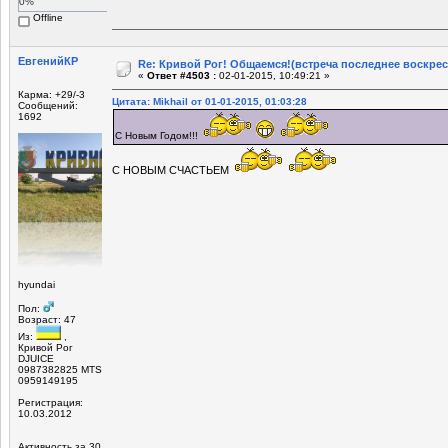
0%
Offline
ЕвгенийКР
Re: Кривой Рог! Общаемся!(встреча последнее воскрес
«
Ответ #4503 :
02-01-2015, 10:49:21 »
Карма: +29/-3
Цитата: Mikhail от 01-01-2015, 01:03:28
Сообщений:
1692
С Новым Годом!!!
С НОВЫМ СЧАСТЬЕМ
hyundai
Пол:
Возраст: 47
Из:
,
Кривой Рог
DJUICE
0987382825 MTS
0959149195
Регистрация:
10.03.2012
Активность за 30