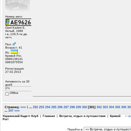
Номер авто:
Opel Kadett E,
белый, 1986
г.в.,13S,5-ти дв.
хетч.
Пол:
Возраст: 41
Из:
,
Кривой Рог,
0986138141
0991875554
Регистрация:
27.02.2013
Активность за 30
дней
0%
Offline
Страниц:
«««
1
...
292
293
294
295
296
297
298
299
300
[
301
]
302
303
304
305
306
30
...
347
»»»
Украинский Кадетт Клуб
|
Главная
|
Встречи, отдых и путешествия
|
Кривой
« п
Рог!
Перейти в: