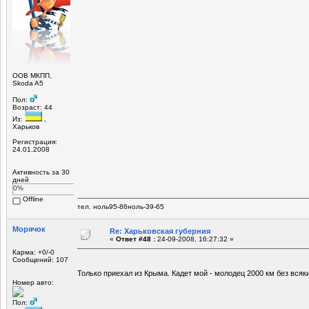
OOB МКПП,
Skoda A5
Пол:
Возраст: 44
Из:
,
Харьков
Регистрация:
24.01.2008
Активность за 30
дней
0%
Offline
тел. ноль95-86ноль-39-65
Морячок
Re: Харьковская губерния
«
Ответ #48 :
24-09-2008, 16:27:32 »
Карма: +0/-0
Сообщений: 107
Только приехал из Крыма. Кадет мой - молодец 2000 км без вся
Номер авто:
Пол: