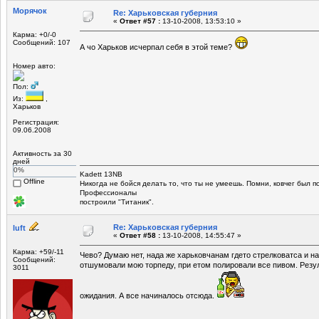
Морячок
Re: Харьковская губерния
«
Ответ #57 :
13-10-2008, 13:53:10 »
Карма: +0/-0
Сообщений: 107
А чо Харьков исчерпал себя в этой теме?
Номер авто:
Пол:
Из:
,
Харьков
Регистрация:
09.06.2008
Активность за 30
дней
0%
Kadett 13NB
Offline
Никогда не бойся делать то, что ты не умеешь. Помни, ковчег был 
Профессионалы
построили "Титаник".
Re: Харьковская губерния
luft
«
Ответ #58 :
13-10-2008, 14:55:47 »
Карма: +59/-11
Чево? Думаю нет, нада же харьковчанам гдето стрелковатса и на
Сообщений:
отшумовали мою торпеду, при етом полировали все пивом. Резу
3011
ожидания. А все начиналось отсюда.