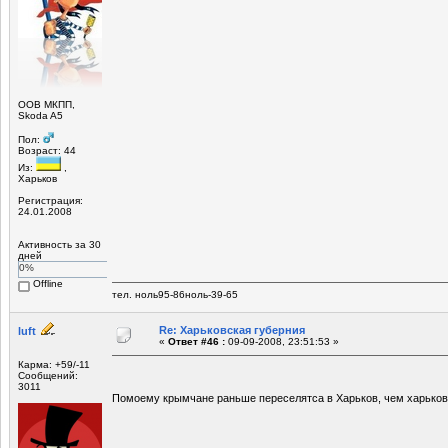
OOB МКПП,
Skoda A5
Пол:
Возраст: 44
Из:
,
Харьков
Регистрация:
24.01.2008
Активность за 30
дней
0%
Offline
тел. ноль95-86ноль-39-65
Re: Харьковская губерния
luft
«
Ответ #46 :
09-09-2008, 23:51:53 »
Карма: +59/-11
Сообщений:
3011
Помоему крымчане раньше переселятса в Харьков, чем харько