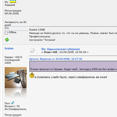
Из:
,
Харьков
Регистрация:
09.06.2008
Активность за 30
дней
0%
Kadett 13NB
Offline
Никогда не бойся делать то, что ты не умеешь. Помни, ковчег был 
Профессионалы
построили "Титаник".
bratan
Re: Харьковская губерния
«
Ответ #49 :
24-09-2008, 16:50:28 »
Карма: +26/-0
Цитата: Морячок от 24-09-2008, 16:27:32
Сообщений:
2406
Только приехал из Крыма. Кадет мой - молодец 2000 км без всяких
а позвонить слабо было, через симферополь же ехал!
Пол:
Возраст: 52
Из:Симферополь
Регистрация: