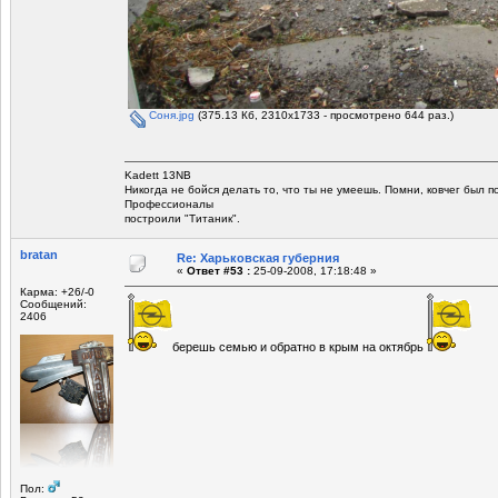
Соня.jpg
(375.13 Кб, 2310x1733 - просмотрено 644 раз.)
Kadett 13NB
Никогда не бойся делать то, что ты не умеешь. Помни, ковчег был 
Профессионалы
построили "Титаник".
bratan
Re: Харьковская губерния
«
Ответ #53 :
25-09-2008, 17:18:48 »
Карма: +26/-0
Сообщений:
2406
берешь семью и обратно в крым на октябрь
Пол: