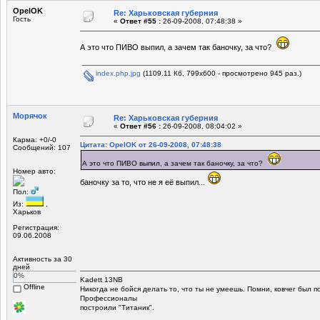
OpelOK
Re: Харьковская губерния
Гость
«
Ответ #55 :
26-09-2008, 07:48:38 »
А это что ПИВО выпил, а зачем так баночку, за что?
index.php.jpg
(1109.11 Кб, 799x600 - просмотрено 945 раз.)
Морячок
Re: Харьковская губерния
«
Ответ #56 :
26-09-2008, 08:04:02 »
Карма: +0/-0
Цитата: OpelOK от 26-09-2008, 07:48:38
Сообщений: 107
А это что ПИВО выпил, а зачем так баночку, за что?
Номер авто:
баночку за то, что не я её выпил...
Пол:
Из:
,
Харьков
Регистрация:
09.06.2008
Активность за 30
дней
0%
Kadett 13NB
Offline
Никогда не бойся делать то, что ты не умеешь. Помни, ковчег был 
Профессионалы
построили "Титаник".