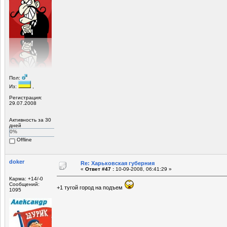
Пол:
Из:
,
Регистрация:
29.07.2008
Активность за 30
дней
0%
Offline
doker
Re: Харьковская губерния
«
Ответ #47 :
10-09-2008, 06:41:29 »
Карма: +14/-0
Сообщений:
+1 тугой город на подъем
1095