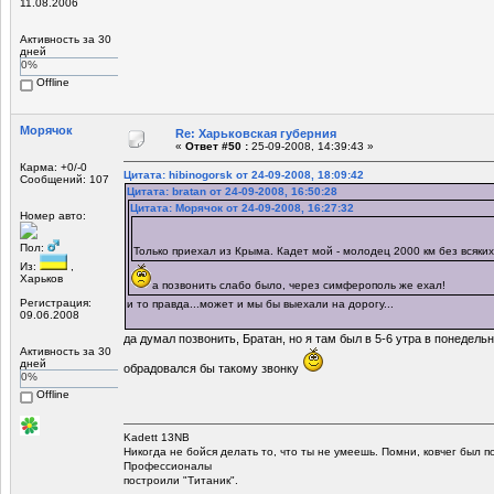
11.08.2006
Активность за 30
дней
0%
Offline
Морячок
Re: Харьковская губерния
«
Ответ #50 :
25-09-2008, 14:39:43 »
Карма: +0/-0
Цитата: hibinogorsk от 24-09-2008, 18:09:42
Сообщений: 107
Цитата: bratan от 24-09-2008, 16:50:28
Цитата: Морячок от 24-09-2008, 16:27:32
Номер авто:
Пол:
Только приехал из Крыма. Кадет мой - молодец 2000 км без всяки
Из:
,
Харьков
а позвонить слабо было, через симферополь же ехал!
Регистрация:
и то правда...может и мы бы выехали на дорогу...
09.06.2008
да думал позвонить, Братан, но я там был в 5-6 утра в понедельн
Активность за 30
дней
обрадовался бы такому звонку
0%
Offline
Kadett 13NB
Никогда не бойся делать то, что ты не умеешь. Помни, ковчег был 
Профессионалы
построили "Титаник".