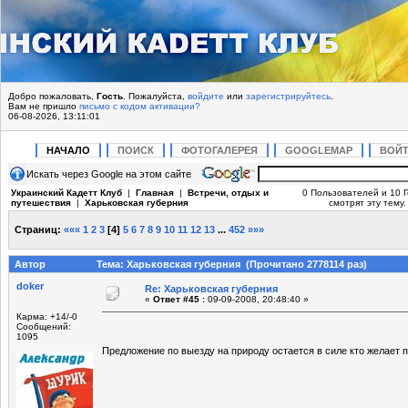
Добро пожаловать,
Гость
. Пожалуйста,
войдите
или
зарегистрируйтесь
.
Вам не пришло
письмо с кодом активации?
06-08-2026, 13:11:01
НАЧАЛО
ПОИСК
ФОТОГАЛЕРЕЯ
GOOGLEMAP
ВОЙ
Искать через Google на этом сайте
Украинский Кадетт Клуб
|
Главная
|
Встречи, отдых и
0 Пользователей и 10 
путешествия
|
Харьковская губерния
смотрят эту тему.
Страниц:
«««
1
2
3
[
4
]
5
6
7
8
9
10
11
12
13
...
452
»»»
Автор
Тема: Харьковская губерния (Прочитано 2778114 раз)
doker
Re: Харьковская губерния
«
Ответ #45 :
09-09-2008, 20:48:40 »
Карма: +14/-0
Сообщений:
1095
Предложение по выезду на природу остается в силе кто желает