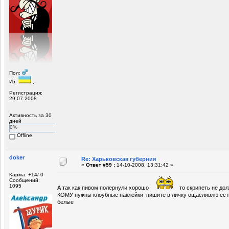
Пол:
Из:
,
Регистрация:
29.07.2008
Активность за 30
дней
0%
Offline
doker
Re: Харьковская губерния
«
Ответ #59 :
14-10-2008, 13:31:42 »
Карма: +14/-0
Сообщений:
1095
А так как пивом полернули хорошо
то скрипеть не дол
КОМУ нужны клоубные наклейки пишите в личку ощасливлю есть
белые