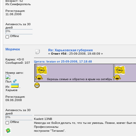
Возраст: 52
Из:Симферополь
Регистрация:
11.08.2006
Активность за 30
дней
0%
Offline
Морячок
Re: Харьковская губерния
«
Ответ #54 :
25-09-2008, 19:48:09 »
Карма: +0/-0
Цитата: bratan от 25-09-2008, 17:18:48
Сообщений: 107
Номер авто:
берешь семью и обратно в крым на октябрь
Пол:
Из:
,
Харьков
Регистрация:
09.06.2008
Активность за 30
дней
0%
Kadett 13NB
Offline
Никогда не бойся делать то, что ты не умеешь. Помни, ковчег был 
Профессионалы
построили "Титаник".