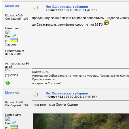
Морячок
Re: Харьковская губерния
«
Ответ #51 :
25-09-2008, 14:41:57 »
Карма: +0/-0
правда неделю на пляже в Кацивели повалялись - надоело и пое
Сообщений: 107
до Севастополя, снял фотовидеоотчет на 16 Гб
Номер авто:
Пол:
Из:
,
Харьков
Регистрация:
09.06.2008
Активность за 30
дней
0%
Kadett 13NB
Offline
Никогда не бойся делать то, что ты не умеешь. Помни, ковчег был 
Профессионалы
построили "Титаник".
Морячок
Re: Харьковская губерния
«
Ответ #52 :
25-09-2008, 14:46:30 »
Карма: +0/-0
типа того... моя Соня и Кадетик
Сообщений: 107
Номер авто:
Пол:
Из:
,