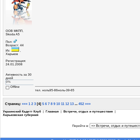
OOB МКПП,
Skoda A5
Пол:
Возраст: 44
Из:
,
Харьков
Регистрация:
24.01.2008
Активность за 30
дней
0%
Offline
тел. ноль95-86ноль-39-65
Страниц:
«««
1
2
3
[
4
]
5
6
7
8
9
10
11
12
13
...
452
»»»
Украинский Кадетт Клуб
|
Главная
|
Встречи, отдых и путешествия
|
Харьковская губерния
Перейти в: