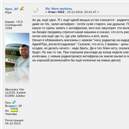
Re: Nero-мобиль
Nero_AF
«
Ответ #622 :
15-12-2014, 02:41:47 »
Юра
Ах да, ещё одно. Я с ещё одной вещью устал сношатся - радиато
Карма: +3/-0
даже не тёк, залил антифриз - потёк хуже старого, как дуршлаг
Сообщений:
какую-то хрень залить с антифризом, мол оно закупорит эти мелк
1048
на базаре продавец спросил какая машина и сказал, что есть рис
печке или ещё где-то, где уже забилось и всё, жопа.
Начал я обзванивать магазины с криком "хачу радиатар на кадед
АдинИТри_восисятсидьмова". Сказали, что есть 2 фирмы - цены 
осадок, но делать нечего - надо брать. Да и тех блин нету, сказ
будет. Ну как-то так. При хорошем раскладе до конца недели уж
колёсами, с новым радиатором(я антифриза на землю вылил в п
на хорошей резине(найти бы ещё колпачки на новые диски)
Mercedes Vito
112CDI, Kadett
E18NV Jubilee
Пол:
Возраст: 36
Из:
,
Чернівці
Регистрация:
05.10.2013