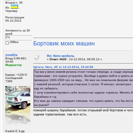
Возраст: 36
Из:
,
Чернівці
Регистрация:
05.10.2013
Активность за 30
дней
0%
Бортовик моих машин
Offline
zom81e
Re: Nero-мобиль
Влад 0-96-991-
«
Ответ #620 :
14-12-2014, 08:56:13 »
34-60
Модератор
Цитата: Nero_AF от 12-12-2014, 19:44:58
Так как у меня зимняя резина стоит только спереди, а сзади хорош
Карма: +120/-0
тормозами - это нужно устранять. Вообще я думал пойти и купить е
Сообщений:
примерно 1300-1500 грн за пару... Но мне на локальном форуме п
7385
с зимней резиной, которая откатала 1 сезон. Я поехал, посмотрел.
еду из забирать.
+ хочу отремонтировать себе полностью задние тормоза. Менять б
барабаны и т.д.
Кто мне до завтра накидает списком, что нужно купить, что бы пос
на рынок?
померяй ширину барабанов. потом открывай мой бортовик и чита
задним тормозилкам. там все есть.
Kadett E 3-дв.