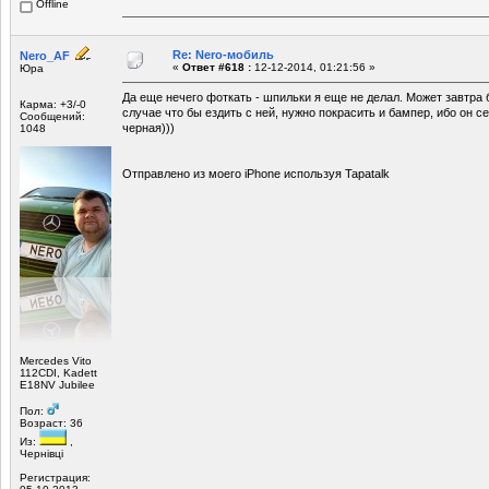
Offline
Re: Nero-мобиль
Nero_AF
«
Ответ #618 :
12-12-2014, 01:21:56 »
Юра
Да еще нечего фоткать - шпильки я еще не делал. Может завтра 
Карма: +3/-0
случае что бы ездить с ней, нужно покрасить и бампер, ибо он с
Сообщений:
черная)))
1048
Отправлено из моего iPhone используя Tapatalk
Mercedes Vito
112CDI, Kadett
E18NV Jubilee
Пол:
Возраст: 36
Из:
,
Чернівці
Регистрация: