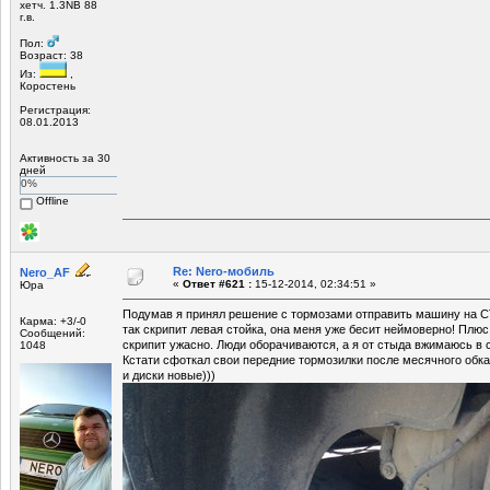
хетч. 1.3NB 88
г.в.
Пол:
Возраст: 38
Из:
,
Коростень
Регистрация:
08.01.2013
Активность за 30
дней
0%
Offline
Re: Nero-мобиль
Nero_AF
«
Ответ #621 :
15-12-2014, 02:34:51 »
Юра
Подумав я принял решение с тормозами отправить машину на СТ
Карма: +3/-0
так скрипит левая стойка, она меня уже бесит неймоверно! Плюс
Сообщений:
скрипит ужасно. Люди оборачиваются, а я от стыда вжимаюсь в с
1048
Кстати сфоткал свои передние тормозилки после месячного обкат
и диски новые)))