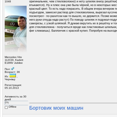
оригинальнее, чем стекловолокно) и нету шпилек внизу решётки
1048
втыкаются). Ну и плюс она уже была чёрной, но в некоторых ме
красный цвет. То есть надо покрасить. В общем вчера вечером п
подъездом, замесил раствор для стекловолокна, вырезал кусочки
посмотрел - по-рахитски как-то вышло, но держится. Позже може
него руки откуда надо растут) По поводу шпилек я подумал-под
саморезы, с узкой шляпкой. Я думаю вкрутить их в решётку и т
для стекловолокна - получиться вроде как пластиковые шпильки,
фиг сломаешь). Баллончик с краской купил. Попробую на выход
Mercedes Vito
112CDI, Kadett
E18NV Jubilee
Пол:
Возраст: 36
Из:
,
Чернівці
Регистрация:
05.10.2013
Активность за 30
дней
0%
Бортовик моих машин
Offline