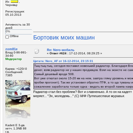
Из:
,
Чернівці
Регистрация:
05.10.2013
Активность за 30
дней
0%
Бортовик моих машин
Offline
zom81e
Re: Nero-мобиль
Влад 0-96-991-
«
Ответ #624 :
17-12-2014, 08:29:25 »
34-60
Модератор
Цитата: Nero_AF от 16-12-2014, 23:15:31
Тыц-тыц-тыц, сегодня поставил новенький радиатор. Благодаря Вл
Карма: +120/-0
денег, взяв радиатор не у наших продавцов. Взял на экзисте не са
Сообщений:
Самый дешевый вроде 508.
7385
Вот уже откатал около 15-20 км на нем, завтра гляну уровень и м
пробки прогонит). Так же установил обратно ПТФ, а то ща туманы и
сожалению заработала только одна - видать во второй лампа накр
Радиатор стал без проблем? Вот и славненько. А то он на кадет
меряет... "Эх, молодежь..."
(С) М/Ф Путешествие муравья
.
Kadett E 3-дв.
хетч. 1.3NB 88
г.в.