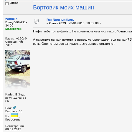
Offline
Бортовик моих машин
zom81e
Re: Nero-мобиль
Влад 0-96-991-
«
Ответ #629 :
23-01-2015, 10:02:00 »
34-60
Модератор
Нафиг тебе тот айфон?... Не понимаю в чем них такого "счатстья"
Карма: +120/-0
А на регике нельзя пометить видео, которое удаляться нельзя? 
Сообщений:
есть. Оно потом все затирает, а эту запись оставляет.
7385
Kadett E 3-дв.
хетч. 1.3NB 88
г.в.
Пол:
Возраст: 38
Из:
,
Коростень
Регистрация:
08.01.2013