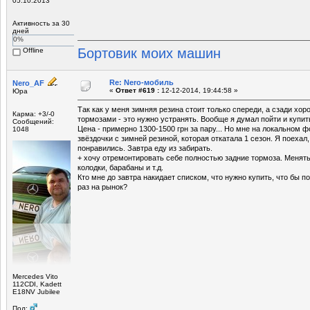
05.10.2013
Активность за 30
дней
0%
Бортовик моих машин
Offline
Re: Nero-мобиль
Nero_AF
«
Ответ #619 :
12-12-2014, 19:44:58 »
Юра
Так как у меня зимняя резина стоит только спереди, а сзади хо
Карма: +3/-0
тормозами - это нужно устранять. Вообще я думал пойти и купит
Сообщений:
Цена - примерно 1300-1500 грн за пару... Но мне на локальном 
1048
звёздочки с зимней резиной, которая откатала 1 сезон. Я поехал,
понравились. Завтра еду из забирать.
+ хочу отремонтировать себе полностью задние тормоза. Менять
колодки, барабаны и т.д.
Кто мне до завтра накидает списком, что нужно купить, что бы п
раз на рынок?
Mercedes Vito
112CDI, Kadett
E18NV Jubilee
Пол: