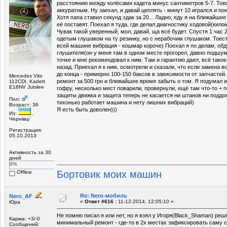
расстоянию между колёсами кадета минус сантиметров 5-7. Тое
аккуратным. Ну заехал, и давай цеплять - минут 10 игрался и по
Хотя папа ставил секунд эдак за 20... Ладно, еду я на ближайше
её поставят. Поехал я туда, где делал диагностику ходовой(кило
Чувак такой уверенный, мол, давай, ща всё будет. Спустя 1 час
одетым глушаком на ту резинку, но с нерабочим глушаком. Тоесть
всей машине вибрация - кошмар короче) Поехал я по делам, об
глушителя(он у меня там в одном месте прогорел, давно подшум
точке и мне рекомендовал к ним. Там и гарантию дают, всё такое
назад. Приехал я к ним, осмотрели и сказали, что если замена в
до конца - примерно 100-150 баксов в зависимости от запчастей
Mercedes Vito
ремонт за 500 грн и ближайшее время забыть о том. Я подумал 
112CDI, Kadett
E18NV Jubilee
гофру, несколько мест поварили, провернули, ещё там что-то + 
защиты движка и защита теперь не касается ни штанов ни поддон
Пол:
тихонько работает машина и нету лишних вибраций)
Возраст: 36
Я есть быть доволен)))
Из:
,
Чернівці
Регистрация:
05.10.2013
Активность за 30
дней
0%
Бортовик моих машин
Offline
Re: Nero-мобиль
Nero_AF
«
Ответ #616 :
11-12-2014, 12:05:10 »
Юра
Не помню писал я или нет, но я взял у Игоря(Black_Shaman) реш
Карма: +3/-0
минимальный ремонт - где-то в 2х местах зафиксировать саму с
Сообщений: