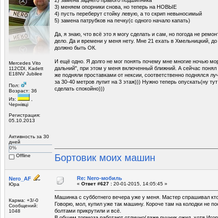
3) меняем опорники снова, но теперь на НОВЫЕ
4) пусть переберут стойку левую, а то скрип невыносимый
5) замена патрубков на печку(с одного начало капать)
Да, я знаю, что всё это я могу сделать и сам, но погода не ремон
дело. Да и времени у меня нету. Мне 21 ехать в Хмельницкий, до
должно быть ОК.
И ещё одно. Я долго не мог понять почему мне многие ночью мо
Mercedes Vito
дальний", при этом у меня включенный ближний. А сейчас понял
112CDI, Kadett
E18NV Jubilee
же подняли проставками от нексии, соответственно поднялся лу
за 30-40 метров лупит на 3 этаж))) Нужно теперь опускать(ну тут
Пол:
сделать спокойно)))
Возраст: 36
Из:
,
Чернівці
Регистрация:
05.10.2013
Активность за 30
дней
0%
Бортовик моих машин
Offline
Re: Nero-мобиль
Nero_AF
«
Ответ #627 :
20-01-2015, 14:05:45 »
Юра
Машинка с субботнего вечера уже у меня. Мастер спрашивал кто
Карма: +3/-0
Говорю, мол, купил уже так машину. Короче там на колодки не по
Сообщений:
болтами прикрутили и всё.
1048
В общем тормоза работают отлично(даже ручник ожил, хотя Игор