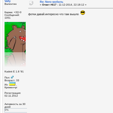
Vally
Re: Nero-мобиль
Валентин
«
Ответ #617 :
11-12-2014, 22:18:12 »
Карма: +32/-0
фотки давай.интересно что там вышло
Сообщений:
1051
Kadett E 1.8 '91
Пол:
Возраст: 33
Из:
,
Кременчуг
Регистрация:
02.11.2012
Активность за 30
дней
0%