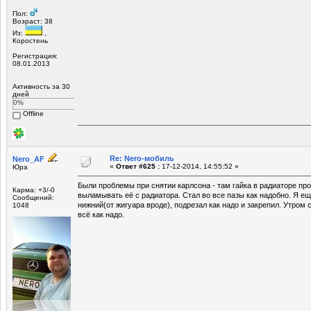
Пол:
Возраст: 38
Из:
,
Коростень
Регистрация:
08.01.2013
Активность за 30
дней
0%
Offline
Re: Nero-мобиль
Nero_AF
«
Ответ #625 :
17-12-2014, 14:55:52 »
Юра
Были проблемы при снятии карлсона - там гайка в радиаторе пр
Карма: +3/-0
выламывать её с радиатора. Стал во все пазы как надобно. Я ещ
Сообщений:
нижний(от жигуара вроде), подрезал как надо и закрепил. Утром
1048
всё как надо.