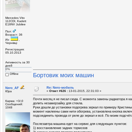
Mercedes Vito
112CDI, Kadett
E18NV Jubilee
Пол:
Возраст: 36
Из:
,
Чернівці
Регистрация:
05.10.2013
Активность за 30
дней
0%
Бортовик моих машин
Offline
Re: Nero-мобиль
Nero_AF
«
Ответ #626 :
13-01-2015, 22:31:03 »
Юра
Почти месяц я не писал сюда. С момента замены радиатора я ка
Карма: +3/-0
долить незамерзайку для стекла.
Сообщений:
Руки дошли до установки подогрева зеркал по примеру Кристины
1048
момент наклеены сами нити обогрева, установлена кнопка включ
подсоединить провода от реле до зеркал и всё. По моим подсчё
Послезавтра машина едет на сервис для следующих пунктов:
1) восстановление задних тормозов
2) замена заднего правого подшипника