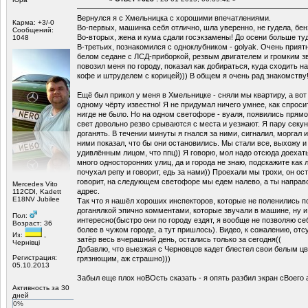
Вернулся я с Хмельницка с хорошими впечатлениями.
Карма: +3/-0
Во-первых, машинка себя отлично, шла уверенно, не гудела, бенз
Сообщений:
Во-вторых, жена и кума сдали госэкзамены! До осени больше туд
1048
В-третьих, познакомился с одноклубником - golyak. Очень прият
белом седане с ЛСД-приборкой, резвым двигателем и громким зв
повозил меня по городу, показал как добираться, куда сходить н
кофе и штруделем с корицей))) В общем я очень рад знакомству!
Ещё был прикол у меня в Хмельницке - сняли мы квартиру, а вот 
одному чёрту известно! Я не придумал ничего умнее, как спроси
нигде не было. Но на одном светофоре - вуаля, появились прям
свет довольно резво срываются с места и уезжают. Я пару секун
доганять. В течении минуты я гнался за ними, сигналил, моргал 
ними показал, что бы они остановились. Мы стали все, выхожу 
удивлённым лицом, что ппц)) Я говорю, мол надо отсюда доехать
много односторонних улиц, да и города не знаю, подскажите как 
почухал репу и говорит, едь за нами)) Проехали мы трохи, он ос
говорит, на следующем светофоре мы едем налево, а ты направо
Mercedes Vito
адрес.
112CDI, Kadett
E18NV Jubilee
Так что я нашёл хороших инспекторов, которые не поленились по
доганялкой эпично комментами, которые звучали в машине, ну и
Пол:
интересно(быстро они по городу ездят, я вообще не позволяю се
Возраст: 36
более в чужом городе, а тут пришлось). Видео, к сожалению, отсу
Из:
,
затёр весь вчерашний день, остались только за сегодня((
Чернівці
Добавлю, что выезжая с Черновцов кадет блестел свои белым ц
Регистрация:
грязнющим, аж страшно)))
05.10.2013
Забыл еще плох ноВОсть сказать - я опять разбил экран сВоего
Активность за 30
дней
0%