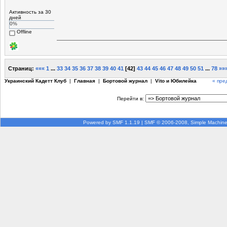
Активность за 30
дней
0%
Offline
Страниц:
«««
1
...
33
34
35
36
37
38
39
40
41
[
42
]
43
44
45
46
47
48
49
50
51
...
78
»»
Украинский Кадетт Клуб
|
Главная
|
Бортовой журнал
|
Vito и Юбилейка
« пре
Перейти в:
Powered by SMF 1.1.19
|
SMF © 2006-2008, Simple Machin