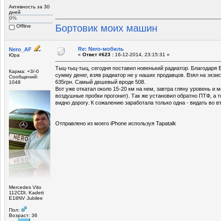
Активность за 30
дней
0%
Бортовик моих машин
Offline
Re: Nero-мобиль
Nero_AF
«
Ответ #623 :
16-12-2014, 23:15:31 »
Юра
Тыц-тыц-тыц, сегодня поставил новенький радиатор. Благодаря
Карма: +3/-0
сумму денег, взяв радиатор не у наших продавцов. Взял на экз
Сообщений:
635грн. Самый дешевый вроде 508.
1048
Вот уже откатал около 15-20 км на нем, завтра гляну уровень и 
воздушные пробки прогонит). Так же установил обратно ПТФ, а т
видно дорогу. К сожалению заработала только одна - видать во 
Отправлено из моего iPhone используя Tapatalk
Mercedes Vito
112CDI, Kadett
E18NV Jubilee
Пол:
Возраст: 36