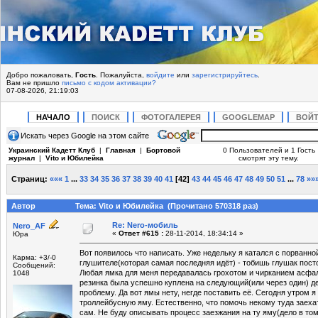
Добро пожаловать,
Гость
. Пожалуйста,
войдите
или
зарегистрируйтесь
.
Вам не пришло
письмо с кодом активации?
07-08-2026, 21:19:03
НАЧАЛО
ПОИСК
ФОТОГАЛЕРЕЯ
GOOGLEMAP
ВОЙ
Искать через Google на этом сайте
Украинский Кадетт Клуб
|
Главная
|
Бортовой
0 Пользователей и 1 Гость
журнал
|
Vito и Юбилейка
смотрят эту тему.
Страниц:
«««
1
...
33
34
35
36
37
38
39
40
41
[
42
]
43
44
45
46
47
48
49
50
51
...
78
»»
Автор
Тема: Vito и Юбилейка (Прочитано 570318 раз)
Re: Nero-мобиль
Nero_AF
«
Ответ #615 :
28-11-2014, 18:34:14 »
Юра
Вот появилось что написать. Уже недельку я катался с порванно
Карма: +3/-0
глушителе(которая самая последняя идёт) - тобишь глушак пост
Сообщений:
Любая ямка для меня передавалась грохотом и чирканием асфаль
1048
резинка была успешно куплена на следующий(или через один) ден
проблему. Да вот ямы нету, негде поставить её. Сегодня утром 
троллейбусную яму. Естественно, что помочь некому туда заехат
сам. Не буду описывать процесс заезжания на ту яму(дело в то