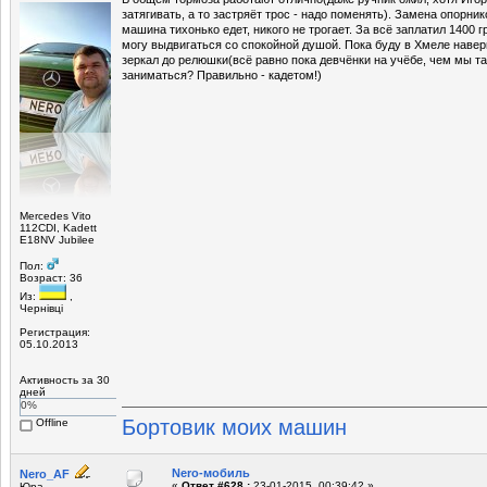
затягивать, а то застряёт трос - надо поменять). Замена опорник
машина тихонько едет, никого не трогает. За всё заплатил 1400 
могу выдвигаться со спокойной душой. Пока буду в Хмеле навер
зеркал до релюшки(всё равно пока девчёнки на учёбе, чем мы т
заниматься? Правильно - кадетом!)
Mercedes Vito
112CDI, Kadett
E18NV Jubilee
Пол:
Возраст: 36
Из:
,
Чернівці
Регистрация:
05.10.2013
Активность за 30
дней
0%
Бортовик моих машин
Offline
Nero-мобиль
Nero_AF
«
Ответ #628 :
23-01-2015, 00:39:42 »
Юра