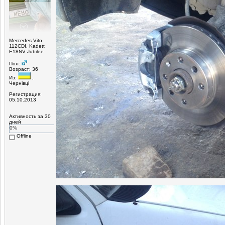
Mercedes Vito
112CDI, Kadett
E18NV Jubilee
Пол:
Возраст: 36
Из:
,
Чернівці
Регистрация:
05.10.2013
Активность за 30
дней
0%
Offline