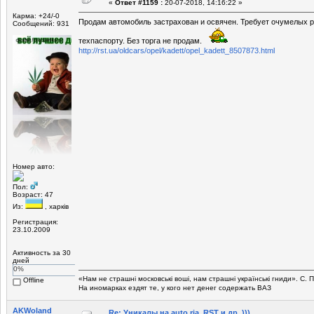
«
Ответ #1159 :
20-07-2018, 14:16:22 »
Карма: +24/-0
Продам автомобиль застрахован и освячен. Требует очумелых ру
Сообщений: 931
техпаспорту. Без торга не продам.
http://rst.ua/oldcars/opel/kadett/opel_kadett_8507873.html
Номер авто:
Пол:
Возраст: 47
Из:
, харків
Регистрация:
23.10.2009
Активность за 30
дней
0%
«Нам не страшні московські воші, нам страшні українські гниди». C.
Offline
На иномарках ездят те, у кого нет денег содержать ВАЗ
AKWoland
Re: Уникалы на auto.ria, RST и др. )))