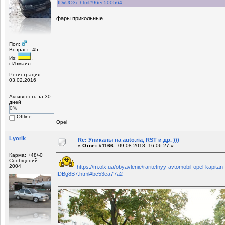
IDxUO3c.html#96ec500564
фары прикольные
Пол:
Возраст: 45
Из:
,
г.Измаил
Регистрация:
03.02.2016
Активность за 30
дней
0%
Offline
Opel
Lyorik
Re: Уникалы на auto.ria, RST и др. )))
«
Ответ #1166 :
09-08-2018, 16:06:27 »
Карма: +48/-0
Сообщений:
2004
https://m.olx.ua/obyavlenie/raritetnyy-avtomobil-opel-kapitan
IDBg8B7.html#bc53ea77a2