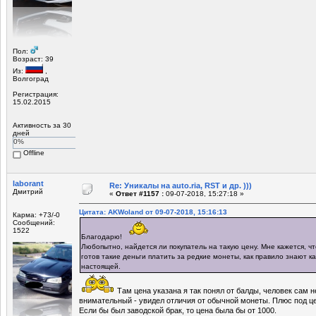
Пол:
Возраст: 39
Из:
,
Волгоград
Регистрация:
15.02.2015
Активность за 30
дней
0%
Offline
laborant
Re: Уникалы на auto.ria, RST и др. )))
Дмитрий
«
Ответ #1157 :
09-07-2018, 15:27:18 »
Цитата: AKWoland от 09-07-2018, 15:16:13
Карма: +73/-0
Сообщений:
1522
Благодарю!
Любопытно, найдется ли покупатель на такую цену. Мне кажется, что
готов такие деньги платить за редкие монеты, как правило знают ка
настоящей.
Там цена указана я так понял от балды, человек сам н
внимательный - увидел отличия от обычной монеты. Плюс под це
Если бы был заводской брак, то цена была бы от 1000.