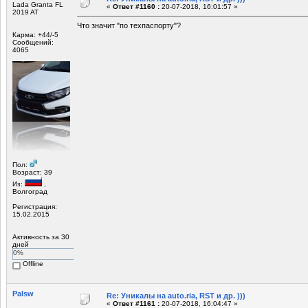
Lada Granta FL
«
Ответ #1160 :
20-07-2018, 16:01:57 »
2019 AT
Что значит "по техпаспорту"?
Карма: +44/-5
Сообщений:
4065
Пол:
Возраст: 39
Из:
,
Волгоград
Регистрация:
15.02.2015
Активность за 30
дней
0%
Offline
Palsw
Re: Уникалы на auto.ria, RST и др. )))
«
Ответ #1161 :
20-07-2018, 16:04:47 »