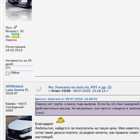
Пол:
Возраст: 32
Из:
,
Херсон
Регистрация:
16.03.2014
Активность за 30
дней
0%
Offline
AKWoland
Re: Уникалы на auto.ria, RST и др. )))
Lada Granta FL
«
Ответ #1156 :
09-07-2018, 15:16:13 »
2019 AT
Цитата: laborant от 09-07-2018, 14:48:01
Карма: +44/-5
Сверху нет герба, а внизу года выпуска. Если бы это был заводской
Сообщений:
действительно высока. Но визуально, оно просто счищено и заполи
4065
1грн)
Благодарю!
Любопытно, найдется ли покупатель на такую цену. Мне кажется, 
готов такие деньги платить за редкие монеты, как правило знают
настоящей.