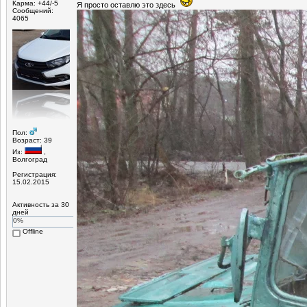
Карма: +44/-5
Я просто оставлю это здесь
Сообщений:
4065
Пол:
Возраст: 39
Из:
,
Волгоград
Регистрация:
15.02.2015
Активность за 30
дней
0%
Offline