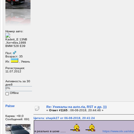
Номер авто:
Kadett_E 13NB
,Хетчбек,1988
BMW 528 E39
Пол:
Возраст: 35
Из:
, Умань
Регистрация:
11.07.2012
Активность за 30
дней
0%
Offline
Palsw
Re: Уникалы на auto.ria, RST и др. )))
«
Ответ #1165 :
06-08-2018, 20:44:46 »
Карма: +8/-0
Цитата: shapik27 от 06-08-2018, 20:41:24
Сообщений: 691
я реально в шоке ......
https://www.olx.ua/oby