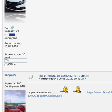
Пол:
Возраст: 39
Из:
,
Волгоград
Регистрация:
15.02.2015
Активность за 30
дней
0%
Offline
shapik27
Re: Уникалы на auto.ria, RST и др. )))
«
Ответ #1164 :
06-08-2018, 20:41:24 »
Карма: +13/-0
Сообщений: 648
я реально в шоке ......
https://www.olx.ua/o
IDxUO3c.html#96ec500564