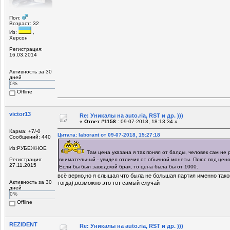
Пол:
Возраст: 32
Из:
,
Херсон
Регистрация:
16.03.2014
Активность за 30
дней
0%
Offline
victor13
Re: Уникалы на auto.ria, RST и др. )))
«
Ответ #1158 :
09-07-2018, 18:13:34 »
Карма: +7/-0
Цитата: laborant от 09-07-2018, 15:27:18
Сообщений: 440
Из:РУБЕЖНОЕ
Там цена указана я так понял от балды, человек сам не 
Регистрация:
внимательный - увидел отличия от обычной монеты. Плюс под цено
27.11.2015
Если бы был заводской брак, то цена была бы от 1000.
всё верно,но я слышал что была не большая партия именно таког
Активность за 30
тогда),возможно это тот самый случай
дней
0%
Offline
REZIDENT
Re: Уникалы на auto.ria, RST и др. )))