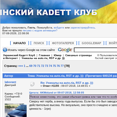
Добро пожаловать,
Гость
. Пожалуйста,
войдите
или
зарегистрируйтесь
.
Вам не пришло
письмо с кодом активации?
07-08-2026, 22:08:06
НАЧАЛО
ПОИСК
ФОТОГАЛЕРЕЯ
GOOGLEMAP
ВОЙ
Искать через Google на этом сайте
Украинский Кадетт Клуб
|
Главная
|
Юмор
|
Смешные страницы
0 Пользователе
в Интернет
|
Уникалы на auto.ria, RST и др. )))
Гостей смотрят э
Страниц:
«««
1
...
69
70
71
72
73
74
75
76
77
[
78
]
Автор
Тема: Уникалы на auto.ria, RST и др. ))) (Прочитано 600134 ра
laborant
Re: Уникалы на auto.ria, RST и др. )))
Дмитрий
«
Ответ #1155 :
09-07-2018, 14:48:01 »
Цитата: AKWoland от 09-07-2018, 12:58:05
Карма: +73/-0
Сообщений:
Поясни неместному, это самая обычная гривна или там что-то осо
1522
Сверху нет герба, а внизу года выпуска. Если бы это был заводс
действительно высока. Но визуально, оно просто счищено и зап
ценность - 1грн)