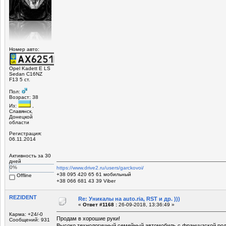
Номер авто:
Opel Kadett E LS
Sedan C16NZ
F13 5 ст.
Пол:
Возраст: 38
Из:
,
Славянск,
Донецкой
области
Регистрация:
06.11.2014
Активность за 30
дней
0%
https://www.drive2.ru/users/garckovoi/
+38 095 420 65 61 мобильный
Offline
+38 066 681 43 39 Viber
REZIDENT
Re: Уникалы на auto.ria, RST и др. )))
«
Ответ #1168 :
26-09-2018, 13:36:49 »
Карма: +24/-0
Продам в хорошие руки!
Сообщений: 931
Высоко технологичный семейный автомобиль с французской родос