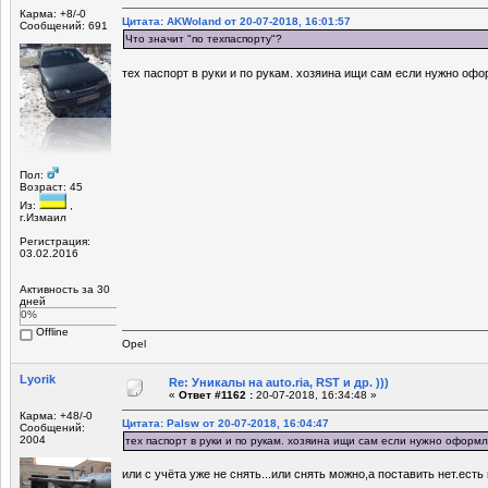
Карма: +8/-0
Цитата: AKWoland от 20-07-2018, 16:01:57
Сообщений: 691
Что значит "по техпаспорту"?
тех паспорт в руки и по рукам. хозяина ищи сам если нужно офо
Пол:
Возраст: 45
Из:
,
г.Измаил
Регистрация:
03.02.2016
Активность за 30
дней
0%
Offline
Opel
Lyorik
Re: Уникалы на auto.ria, RST и др. )))
«
Ответ #1162 :
20-07-2018, 16:34:48 »
Карма: +48/-0
Цитата: Palsw от 20-07-2018, 16:04:47
Сообщений:
2004
тех паспорт в руки и по рукам. хозяина ищи сам если нужно оформл
или с учёта уже не снять...или снять можно,а поставить нет.ест