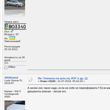
Номер авто:
Пол:
Возраст: 52
Из:
,
Хмельницкий
Регистрация:
25.10.2012
Активность за 30
дней
0%
Offline
AKWoland
Re: Уникалы на auto.ria, RST и др. )))
Lada Granta FL
«
Ответ #1163 :
21-07-2018, 05:44:28 »
2019 AT
А зачем оно такое надо, если на себя не переоформить? Если ма
Карма: +44/-5
документы вписан - лесом его.
Сообщений:
4065