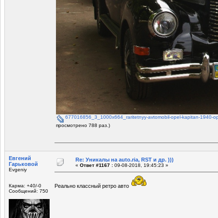
677016856_3_1000x664_raritetnyy-avtomobil-opel-kapitan-1940-op
просмотрено 788 раз.)
Евгений
Re: Уникалы на auto.ria, RST и др. )))
Гарьковой
«
Ответ #1167 :
09-08-2018, 19:45:23 »
Evgeniy
Карма: +40/-0
Реально классный ретро авто
Сообщений: 750