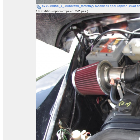
677016856_1_1000x666_raritetnyy-avtomobil-opel-kapitan-1940-hme
1000x666 - просмотрено 752 раз.)