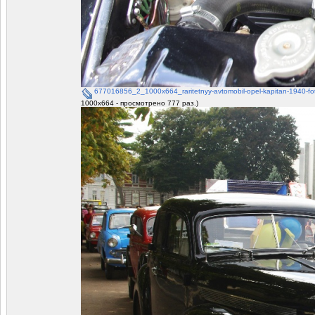
677016856_2_1000x664_raritetnyy-avtomobil-opel-kapitan-1940-foto
1000x664 - просмотрено 777 раз.)