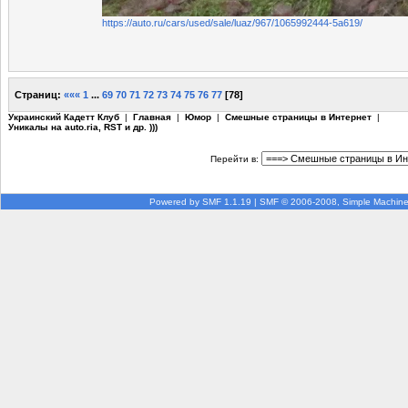
https://auto.ru/cars/used/sale/luaz/967/1065992444-5a619/
Страниц:
«««
1
...
69
70
71
72
73
74
75
76
77
[
78
]
Украинский Кадетт Клуб
|
Главная
|
Юмор
|
Смешные страницы в Интернет
|
Уникалы на auto.ria, RST и др. )))
Перейти в:
Powered by SMF 1.1.19
|
SMF © 2006-2008, Simple Machin