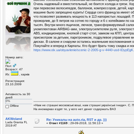
Очень надежный и вместительный, не боится холода и грязи. Х
при перевозке велосипедов, баллонов, компрессоров, детей, кар
машине было запрещено курить! Сердце сего француза имеет объ
что позволяет развивать мощность в 113 напористых лошадей. 
прожорлив, до 9 литров на сотню по городу и 6 с копейками по х
тысяч. Внутри много ящичков, лючков, трансформируемый сало
укомплектован AIRBAG-ами, электроусилителем руля, электрос
ABS, кондиционером, кнопкой старт-стоп, замком на КПП, центр
присмотром за детьми, парктроником, подрулевое управление ме
дисках. В салоне и снаружи остались маленькие воспоминания 
Покупайте и вперед в Карпаты. Кто будет брать-тому скидка и но
https://www.olx.ua/obyavlenie/scenic-2-2005-g-v-4440-usd-IDypEg
Номер авто:
Пол:
Возраст: 47
Из:
, харків
Регистрация:
23.10.2009
Активность за 30
дней
0%
«Нам не страшні московські воші, нам страшні українські гниди». C.
Offline
На иномарках ездят те, у кого нет денег содержать ВАЗ
AKWoland
Re: Уникалы на auto.ria, RST и др. )))
Lada Granta FL
«
Ответ #1169 :
29-09-2018, 11:56:13 »
2019 AT