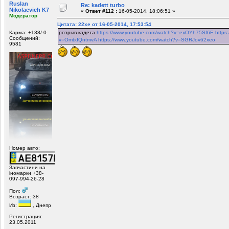
Ruslan
Re: kadett turbo
Nikolaevich K7
«
Ответ #112 :
16-05-2014, 18:06:51 »
Модератор
Цитата: 22xe от 16-05-2014, 17:53:54
Карма: +138/-0
розрыв кадета
https://www.youtube.com/watch?v=exOYh75Sf6E
https
Сообщений:
v=OmtxIQntmvA
https://www.youtube.com/watch?v=SGRJov62xeo
9581
Номер авто:
Запчастини на
іномарки +38-
097-994-26-28
Пол:
Возраст: 38
Из:
, Днепр
Регистрация:
23.05.2011