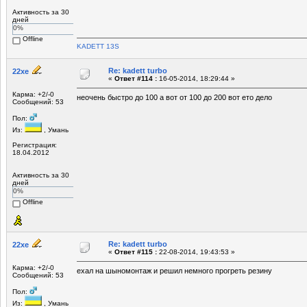
Активность за 30
дней
0%
Offline
KADETT 13S
Re: kadett turbo
22xe
«
Ответ #114 :
16-05-2014, 18:29:44 »
Карма: +2/-0
неочень быстро до 100 а вот от 100 до 200 вот ето дело
Сообщений: 53
Пол:
Из:
, Умань
Регистрация:
18.04.2012
Активность за 30
дней
0%
Offline
Re: kadett turbo
22xe
«
Ответ #115 :
22-08-2014, 19:43:53 »
Карма: +2/-0
ехал на шыномонтаж и решил немного прогреть резину
Сообщений: 53
Пол:
Из:
, Умань