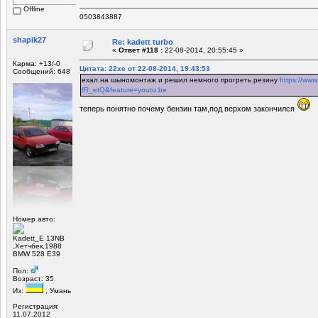
Offline
0503843887
shapik27
Re: kadett turbo
«
Ответ #118 :
22-08-2014, 20:55:45 »
Карма: +13/-0
Цитата: 22xe от 22-08-2014, 19:43:53
Сообщений: 648
ехал на шыномонтаж и решил немного прогреть резину
https://ww
fR_etQ&feature=youtu.be
теперь понятно почему бензин там,под верхом закончился
Номер авто:
Kadett_E 13NB
,Хетчбек,1988
BMW 528 E39
Пол:
Возраст: 35
Из:
, Умань
Регистрация:
11.07.2012