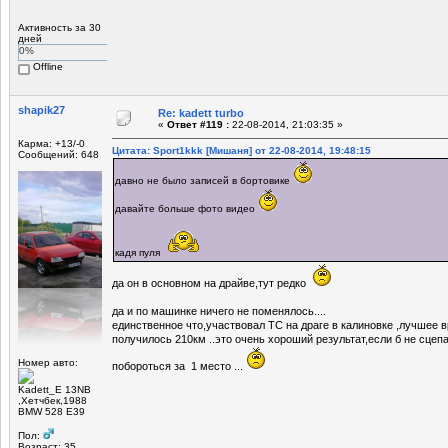
Активность за 30
дней
0%
Offline
shapik27
Re: kadett turbo
«
Ответ #119 :
22-08-2014, 21:03:35 »
Карма: +13/-0
Цитата: Sport1kkk [Мишаня] от 22-08-2014, 19:48:15
Сообщений: 648
давно не было записей в бортовике
давайте больше фото видео
кадя пуля
да он в основном на драйве,тут редко
да и по машинке ничего не поменялось....
единственное что,участвовал ТС на драге в калиновке ,лучшее в
получилось 210км ..это очень хороший результат,если б не сцеп
Номер авто:
побороться за 1 место ...
Kadett_E 13NB
,Хетчбек,1988
BMW 528 E39
Пол:
Возраст: 35