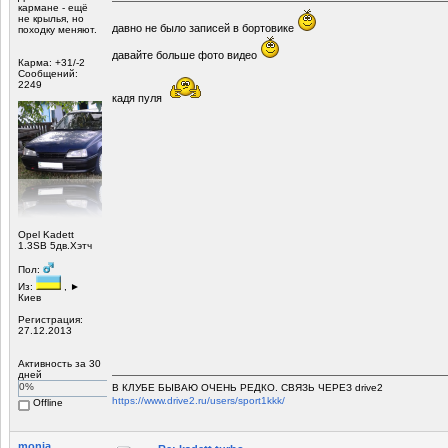
кармане - ещё
не крылья, но
давно не было записей в бортовике
походку меняют.
давайте больше фото видео
Карма: +31/-2
Сообщений:
2249
кадя пуля
Opel Kadett
1.3SB 5дв.Хэтч
Пол:
Из:
, ►
Киев
Регистрация:
27.12.2013
Активность за 30
дней
0%
В КЛУБЕ БЫВАЮ ОЧЕНЬ РЕДКО. СВЯЗЬ ЧЕРЕЗ drive2
https://www.drive2.ru/users/sport1kkk/
Offline
monia