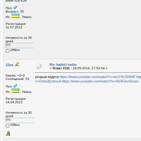
BMW 528 E39
Пол:
Возраст: 35
Из:
, Умань
Регистрация:
11.07.2012
Активность за 30
дней
0%
Offline
Re: kadett turbo
22xe
«
Ответ #111 :
16-05-2014, 17:53:54 »
Карма: +2/-0
розрыв кадета
https://www.youtube.com/watch?v=exOYh75Sf6E
ht
Сообщений: 53
v=OmtxIQntmvA
https://www.youtube.com/watch?v=SGRJov62xeo
Пол:
Из:
, Умань
Регистрация:
18.04.2012
Активность за 30
дней
0%
Offline