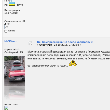
Пол:
Из:
, Ялта
Регистрация:
15.07.2010
Активность за 30
дней
0%
Offline
MaSSimo
Re: Компрессия на 1,3 после капиталки?!
«
Ответ #18 :
23-10-2016, 07:23:05 »
Карма: +0/-0
Мужчина знакомый выкатывал из автосалона в Германии Караван 
Сообщений: 25
компрессия по всем горшкам была по 14! Делайте вывод. Ремон
или запчасти не качественные, или все вместе. У меня после ме
остальное голову лечить надо...
Номер авто: