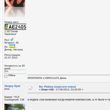
Номер авто:
1.3S Синяя
Черепаха"
Пол:
Возраст: 49
Из:
,
Днепр, Нагорка
Регистрация:
22.07.2012
Активность за 30
дней
0%
Offline
0956559050 и 0985111152 Дима
Sergey Opel
Re: Ребята помогите плизз!
конь
«
Ответ #16 :
17-09-2012, 22:43:35 »
Карма: +0/-0
а педаль газа выжымал когда меряли компрессию, а то было и т
Сообщений: 138