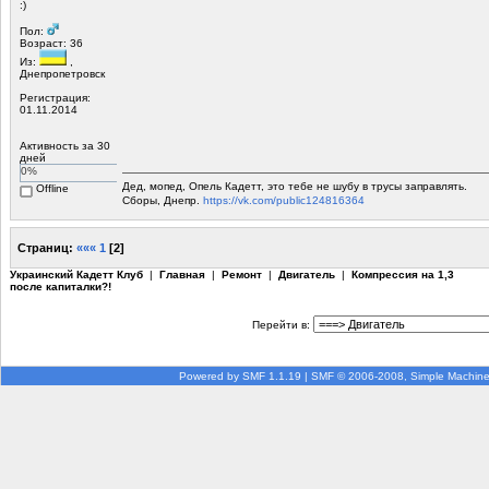
:)
Пол:
Возраст: 36
Из:
,
Днепропетровск
Регистрация:
01.11.2014
Активность за 30
дней
0%
Дед, мопед, Опель Кадетт, это тебе не шубу в трусы заправлять.
Offline
Сборы, Днепр.
https://vk.com/public124816364
Страниц:
«««
1
[
2
]
Украинский Кадетт Клуб
|
Главная
|
Ремонт
|
Двигатель
|
Компрессия на 1,3
после капиталки?!
Перейти в:
Powered by SMF 1.1.19
|
SMF © 2006-2008, Simple Machin