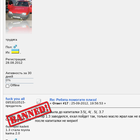
трудяга
Пол:
Из:
,
Регистрация:
28.08.2012
Активность за 30
дней
0%
Offline
fuck you all
Re: Ребята помогите плизз!
0953010515-
«
Ответ #17 :
25-09-2012, 19:56:53 »
предатель
а у меня была до капиталки 3.5(, 4( . 5(. 3.7
Карма: +12/-20
мотор 1.3 заводился, ехал пойдет так, только масло жрал как не 
Сообщений: 706
после капиталки не мерил!
был opel kadett
1.3 стала toyota
karina 2.0