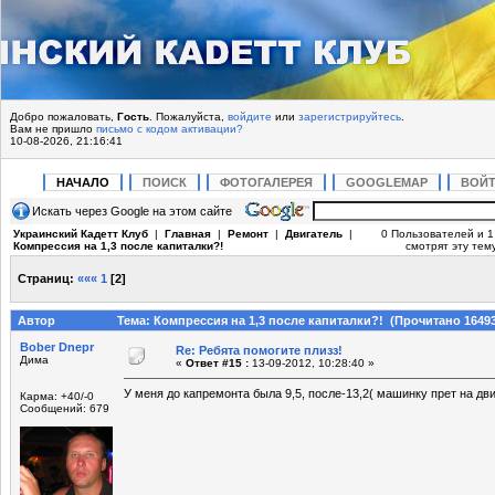
Добро пожаловать,
Гость
. Пожалуйста,
войдите
или
зарегистрируйтесь
.
Вам не пришло
письмо с кодом активации?
10-08-2026, 21:16:41
НАЧАЛО
ПОИСК
ФОТОГАЛЕРЕЯ
GOOGLEMAP
ВОЙ
Искать через Google на этом сайте
Украинский Кадетт Клуб
|
Главная
|
Ремонт
|
Двигатель
|
0 Пользователей и 1
Компрессия на 1,3 после капиталки?!
смотрят эту тему
Страниц:
«««
1
[
2
]
Автор
Тема: Компрессия на 1,3 после капиталки?! (Прочитано 16493
Bober Dnepr
Re: Ребята помогите плизз!
Дима
«
Ответ #15 :
13-09-2012, 10:28:40 »
У меня до капремонта была 9,5, после-13,2( машинку прет на дви
Карма: +40/-0
Сообщений: 679