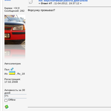
Re: неустойчивая работа двигателя
«
Ответ #7 :
11-04-2012, 19:37:12 »
Карма: +3/-0
Форсунку промывал?
Сообщений: 282
Автоэлектрик
Пол:
Из:
, Rv_18
Регистрация:
17.02.2008
Активность за 30
дней
0%
Offline