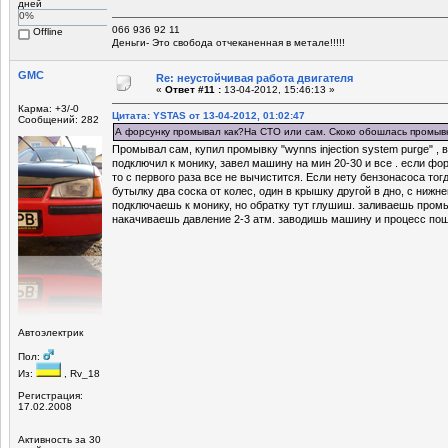
дней
0%
066 936 92 11
Offline
Деньги- Это свобода отчеканенная в метале!!!!!
GMC
Re: неустойчивая работа двигателя
«
Ответ #11 :
13-04-2012, 15:46:13 »
Карма: +3/-0
Цитата: YSTAS от 13-04-2012, 01:02:47
Сообщений: 282
А форсунку промывал как?На СТО или сам. Скоко обошлась промыв
Промывал сам, купил промывку "wynns injection system purge" , 
подключил к монику, завел машину на мин 20-30 и все . если фо
то с первого раза все не вычистится. Если нету бензонасоса то
бутылку два соска от колес, один в крышку другой в дно, с нижн
подключаешь к монику, но обратку тут глушиш. заливаешь пром
накачиваешь давление 2-3 атм. заводишь машину и процесс пош
Автоэлектрик
Пол:
Из:
, Rv_18
Регистрация:
17.02.2008
Активность за 30