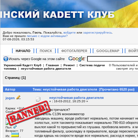
Добро пожаловать,
Гость
. Пожалуйста,
войдите
или
зарегистрируйтесь
.
Вам не пришло
письмо с кодом активации?
07-08-2026, 03:15:53
НАЧАЛО
ПОИСК
ФОТОГАЛЕРЕЯ
GOOGLEMAP
ВОЙ
Искать через Google на этом сайте
Украинский Кадетт Клуб
|
Главная
|
Ремонт
|
Система подачи
0 Пользователей и 
топлива
|
неустойчивая работа двигателя
смотрят эту те
Страниц:
[
1
]
Автор
Тема: неустойчивая работа двигателя (Прочитано 6520 раз)
неустойчивая работа двигателя
jogen
«
:
16-03-2012, 16:25:20 »
Карма: +2/-0
Може кто встречался?
Сообщений: 44
Двигатель С13N моноинжектор
заводишь машину, вроде работает нормально, потом начинает н
Номер авто:
холостых, хотя тахометр показывает нормально 790-810 оборот
выхлоп какой то прерывистий из глушака. пробовола менять и мо
Пол:
Возраст: 77
топливный фильтр, шоколадку в прерывателе, вроде пересмотре
когда едешь на скорости вроде все нормально, расход в норме,
Из:
,