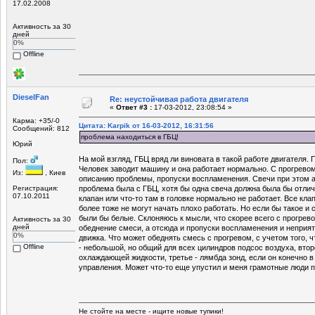
17.02.2008
Активность за 30
дней
0%
Offline
DieselFan
Re: неустойчивая работа двигателя
«
Ответ #3 :
17-03-2012, 23:08:54 »
Карма: +35/-0
Цитата: Karpik от 16-03-2012, 16:31:56
Сообщений: 812
проблема находиться в ГБЦ!
Юрий
На мой взгляд, ГБЦ вряд ли виновата в такой работе двигателя.
Пол:
Человек заводит машину и она работает нормально. С прогрево
Из:
, Киев
описанию проблемы, пропуски воспламенения. Свечи при этом 
Регистрация:
проблема была с ГБЦ, хотя бы одна свеча должна была бы отлич
07.10.2011
клапан или что-то там в головке нормально не работает. Все кл
более тоже не могут начать плохо работать. Но если бы такое и 
были бы белые. Склоняюсь к мысли, что скорее всего с прогрев
Активность за 30
дней
обеднение смеси, а отсюда и пропуски воспламенения и неприят
0%
движка. Что может обеднять смесь с прогревом, с учетом того, 
Offline
- небольшой, но общий для всех цилиндров подсос воздуха, втор
охлаждающей жидкости, третье - лямбда зонд, если он конечно в 
управления. Может что-то еще упустил и меня грамотные люди п
Не стойте на месте - ищите новые тупики!