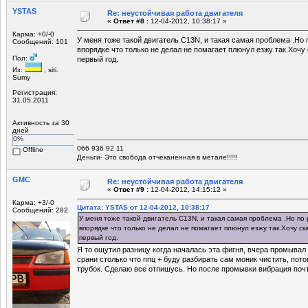
YSTAS
Re: неустойчивая работа двигателя
«
Ответ #8 :
12-04-2012, 10:38:17 »
Карма: +0/-0
У меня тоже такой двигатель С13N, и такая самая проблема .Но 
Сообщений: 101
впорядке что только не делал не помагает плюнул езжу так.Хочу 
Пол:
первый год.
Из:
, siti.
Sumy
Регистрация:
31.05.2011
Активность за 30
дней
0%
066 936 92 11
Offline
Деньги- Это свобода отчеканенная в метале!!!!!
GMC
Re: неустойчивая работа двигателя
«
Ответ #9 :
12-04-2012, 14:15:12 »
Карма: +3/-0
Цитата: YSTAS от 12-04-2012, 10:38:17
Сообщений: 282
У меня тоже такой двигатель С13N, и такая самая проблема .Но по
впорядке что только не делал не помагает плюнул езжу так.Хочу ск
первый год.
Я то ощутил разницу когда началась эта фигня, вчера промывал 
срани столько что ппц + буду разбирать сам моник чистить, пото
трубок. Сделаю все отпишусь. Но после промывки вибрация почт