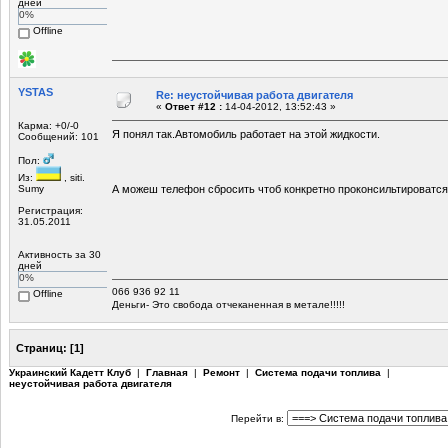
дней
0%
Offline
YSTAS
Re: неустойчивая работа двигателя
«
Ответ #12 :
14-04-2012, 13:52:43 »
Карма: +0/-0
Я понял так.Автомобиль работает на этой жидкости.
Сообщений: 101
Пол:
Из:
, siti.
Sumy
А можеш телефон сбросить чтоб конкретно проконсильтироватс
Регистрация:
31.05.2011
Активность за 30
дней
0%
066 936 92 11
Offline
Деньги- Это свобода отчеканенная в метале!!!!!
Страниц:
[
1
]
Украинский Кадетт Клуб
|
Главная
|
Ремонт
|
Система подачи топлива
|
неустойчивая работа двигателя
Перейти в: