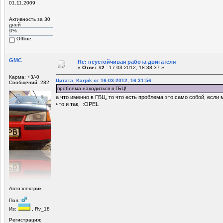
01.11.2009
Активность за 30
дней
0%
Offline
GMC
Re: неустойчивая работа двигателя
«
Ответ #2 :
17-03-2012, 18:38:37 »
Карма: +3/-0
Цитата: Karpik от 16-03-2012, 16:31:56
Сообщений: 282
проблема находиться в ГБЦ!
а что именно в ГБЦ, то что есть проблема это само собой, есл
что и так, :OPEL
Автоэлектрик
Пол:
Из:
, Rv_18
Регистрация: