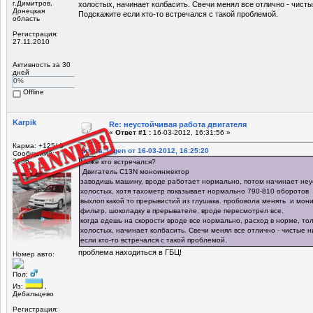
г.Димитров,
холостых, начинает колбасить. Свечи менял все отлично - чисты
Донецкая
Подскажите если кто-то встречался с такой проблемой.
область
Регистрация:
27.11.2010
Активность за 30
дней
0%
Offline
Karpik
Re: неустойчивая работа двигателя
«
Ответ #1 :
16-03-2012, 16:31:56 »
Карма: +125/-0
Цитата: jogen от 16-03-2012, 16:25:20
Сообщений:
3256
Може кто встречался?
Двигатель С13N моноинжектор
заводишь машину, вроде работает нормально, потом начинает неу
холостых, хотя тахометр показывает нормально 790-810 оборотов
выхлоп какой то прерывистий из глушака. пробовола менять и мони
фильтр, шоколадку в прерывателе, вроде пересмотрел все.
когда едешь на скорости вроде все нормально, расход в норме, то
холостых, начинает колбасить. Свечи менял все отлично - чистые 
если кто-то встречался с такой проблемой.
проблема находиться в ГБЦ!
Номер авто:
Пол:
Из:
,
Дебальцево
Регистрация: