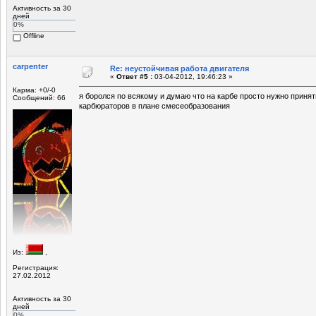
Активность за 30
дней
0%
Offline
carpenter
Re: неустойчивая работа двигателя
«
Ответ #5 :
03-04-2012, 19:46:23 »
Карма: +0/-0
я боролся по всякому и думаю что на карбе просто нужно принят
Сообщений: 66
карбюраторов в плане смесеобразования
Из:
,
Регистрация:
27.02.2012
Активность за 30
дней
0%