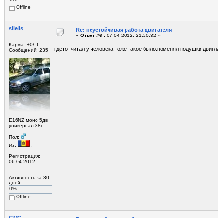
Offline
silelis
Re: неустойчивая работа двигателя
«
Ответ #6 :
07-04-2012, 21:20:32 »
Карма: +0/-0
гдето читал у человека тоже такое было.поменял подушки двигл
Сообщений: 235
Е16NZ моно 5дв
универсал 88г
Пол:
Из:
,
Регистрация:
06.04.2012
Активность за 30
дней
0%
Offline
GMC