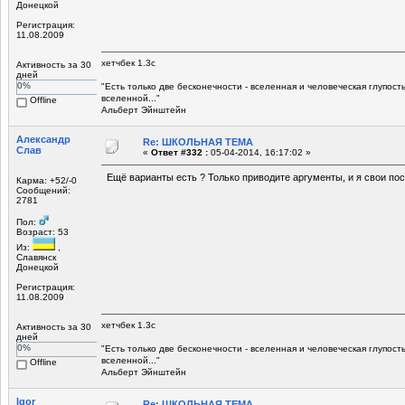
Донецкой
Регистрация:
11.08.2009
хетчбек 1.3с
Активность за 30
дней
0%
"Есть только две беcконечности - вселенная и человеческая глупост
вселенной..."
Offline
Альберт Эйнштейн
Александр
Re: ШКОЛЬНАЯ ТЕМА
Слав
«
Ответ #332 :
05-04-2014, 16:17:02 »
Ещё варианты есть ? Только приводите аргументы, и я свои пос
Карма: +52/-0
Сообщений:
2781
Пол:
Возраст: 53
Из:
,
Славянск
Донецкой
Регистрация:
11.08.2009
хетчбек 1.3с
Активность за 30
дней
0%
"Есть только две беcконечности - вселенная и человеческая глупост
вселенной..."
Offline
Альберт Эйнштейн
Igor_
Re: ШКОЛЬНАЯ ТЕМА