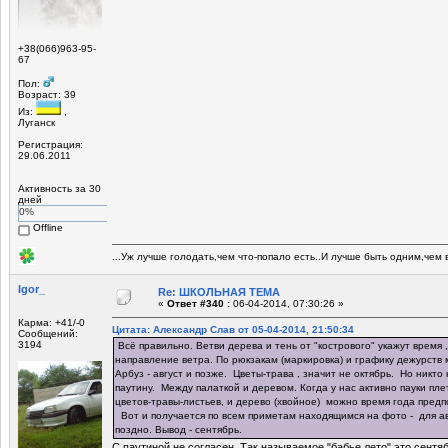
+38(066)963-95-
67
Пол:
Возраст: 39
Из:
,
Луганск
Регистрация:
29.06.2011
Активность за 30
дней
0%
Offline
...Уж лучше голодать,чем что-попало есть..И лучше быть одним,чем в
Igor_
Re: ШКОЛЬНАЯ ТЕМА
«
Ответ #340 :
06-04-2014, 07:30:26 »
Карма: +41/-0
Цитата: Александр Слав от 05-04-2014, 21:50:34
Сообщений:
3194
Всё правильно. Ветви дерева и тень от "кострового" укажут время 
направление ветра. По рюкзакам (маркировка) и графику дежурств м
Арбуз - август и позже. Цветы-трава , значит не октябрь. Но никт
паутину. Между палаткой и деревом. Когда у нас активно пауки пл
цветов-травы-листьев, и дерево (хвойное) можно время года предп
Вот и получается по всем приметам находящимся на фото - для ав
поздно. Вывод - сентябрь.
С паутиной не согласен. Так называемое "бабье лето" это сентяб