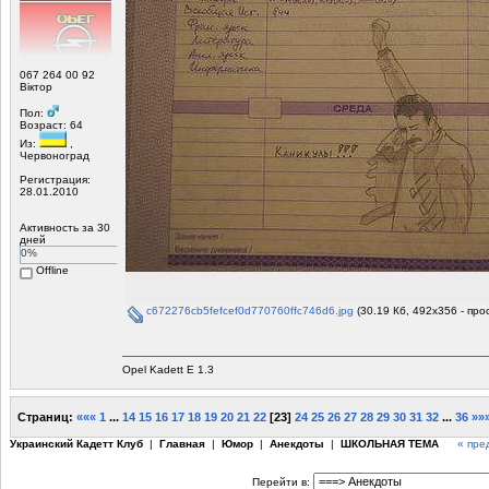
067 264 00 92
Віктор
Пол:
Возраст: 64
Из:
,
Червоноград
Регистрация:
28.01.2010
Активность за 30
дней
0%
Offline
c672276cb5fefcef0d770760ffc746d6.jpg
(30.19 Кб, 492x356 - про
Opel Kadett E 1.3
Страниц:
«««
1
...
14
15
16
17
18
19
20
21
22
[
23
]
24
25
26
27
28
29
30
31
32
...
36
»»
Украинский Кадетт Клуб
|
Главная
|
Юмор
|
Анекдоты
|
ШКОЛЬНАЯ ТЕМА
« пре
Перейти в: