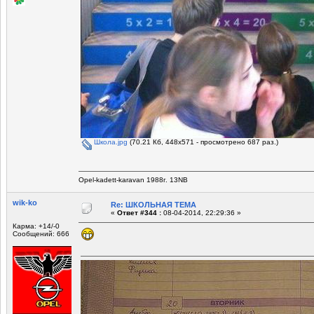
Школа.jpg
(70.21 Кб, 448x571 - просмотрено 687 раз.)
Opel-kadett-karavan 1988г. 13NB
wik-ko
Re: ШКОЛЬНАЯ ТЕМА
«
Ответ #344 :
08-04-2014, 22:29:36 »
Карма: +14/-0
Сообщений: 666