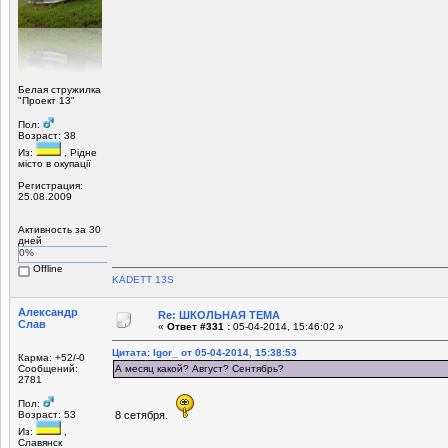
Белая стружилка
"Проект 13"
Пол:
Возраст: 38
Из:
, Рiдне
мicто в окупацiї
Регистрация:
25.08.2009
Активность за 30
дней
0%
Offline
KADETT 13S
Александр
Re: ШКОЛЬНАЯ ТЕМА
Слав
«
Ответ #331 :
05-04-2014, 15:46:02 »
Цитата: Igor_ от 05-04-2014, 15:38:53
Карма: +52/-0
Сообщений:
А месяц какой? Август? Сентябрь?
2781
Пол:
Возраст: 53
8 сетября.
Из:
,
Славянск