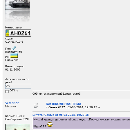
Номер авто:
седан
C14NZ,F10.5
Пол:
Возраст: 56
Из:
,
Енакиево
Регистрация:
01.11.2009
Активность за 30
дней
0%
Offline
095 тристасороктри51девяносто3
Veterinar
Re: ШКОЛЬНАЯ ТЕМА
Михаил
«
Ответ #337 :
05-04-2014, 19:39:17 »
Цитата: Costya от 05-04-2014, 19:23:15
Карма: +23/-0
Сообщений: 329
Ну- да! курица- деревня, вёсла-лодка....Посуда чистая, кушать тол
Шура???