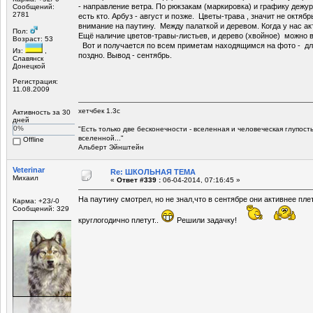
- направление ветра. По рюкзакам (маркировка) и графику дежу
Сообщений:
2781
есть кто. Арбуз - август и позже. Цветы-трава , значит не октяб
внимание на паутину. Между палаткой и деревом. Когда у нас ак
Пол:
Ещё наличие цветов-травы-листьев, и дерево (хвойное) можно 
Возраст: 53
Вот и получается по всем приметам находящимся на фото - для
Из:
,
поздно. Вывод - сентябрь.
Славянск
Донецкой
Регистрация:
11.08.2009
хетчбек 1.3с
Активность за 30
дней
0%
"Есть только две беcконечности - вселенная и человеческая глупост
вселенной..."
Offline
Альберт Эйнштейн
Veterinar
Re: ШКОЛЬНАЯ ТЕМА
Михаил
«
Ответ #339 :
06-04-2014, 07:16:45 »
На паутину смотрел, но не знал,что в сентябре они активнее плет
Карма: +23/-0
Сообщений: 329
круглогодично плетут..
Решили задачку!