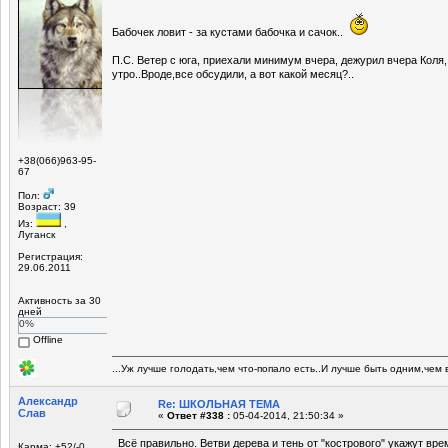
Бабочек ловит - за кустами бабочка и сачок..
П.С. Ветер с юга, приехали минимум вчера, дежурил вчера Коля,
утро..Вроде,все обсудили, а вот какой месяц?..
+38(066)963-95-
67
Пол:
Возраст: 39
Из:
,
Луганск
Регистрация:
29.06.2011
Активность за 30
дней
0%
Offline
...Уж лучше голодать,чем что-попало есть..И лучше быть одним,чем в
Александр
Re: ШКОЛЬНАЯ ТЕМА
Слав
«
Ответ #338 :
05-04-2014, 21:50:34 »
Всё правильно. Ветви дерева и тень от "кострового" укажут вре
Карма: +52/-0