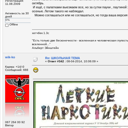
Регистрация:
октябрь.
11.08.2009
И ещё, с палатками выезжаем все, но за сутки пауки , паутиной 
осенью. Летом такого не наблюдал.
Активность за 30
Можно соглашаться или не соглашаться, но тогда ваша версия 
дней
0%
Offline
хетчбек 1.3с
"Есть только две беcконечности - вселенная и человеческая глупост
вселенной..."
Альберт Эйнштейн
wik-ko
Re: ШКОЛЬНАЯ ТЕМА
«
Ответ #342 :
08-04-2014, 10:06:09 »
Карма: +14/-0
Сообщений: 666
067 264 00 92
Віктор