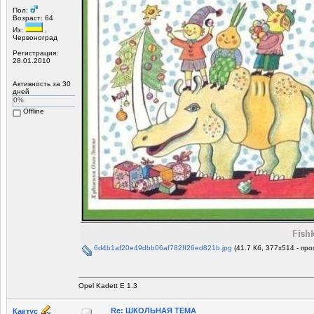
Пол:
Возраст: 64
Из:
,
Червоноград
Регистрация:
28.01.2010
Активность за 30
дней
0%
Offline
6d4b1af20e49dbb06af782ff26ed821b.jpg
(41.7 Кб, 377x514 - пр
Opel Kadett E 1.3
Re: ШКОЛЬНАЯ ТЕМА
Кактус