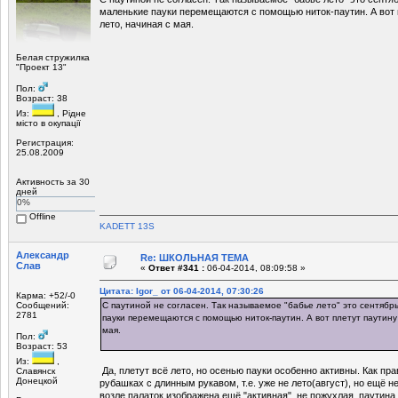
маленькие пауки перемещаются с помощью ниток-паутин. А вот 
лето, начиная с мая.
Белая стружилка
"Проект 13"
Пол:
Возраст: 38
Из:
, Рiдне
мicто в окупацiї
Регистрация:
25.08.2009
Активность за 30
дней
0%
Offline
KADETT 13S
Александр
Re: ШКОЛЬНАЯ ТЕМА
Слав
«
Ответ #341 :
06-04-2014, 08:09:58 »
Цитата: Igor_ от 06-04-2014, 07:30:26
Карма: +52/-0
Сообщений:
С паутиной не согласен. Так называемое "бабье лето" это сентябрь
2781
пауки перемещаются с помощью ниток-паутин. А вот плетут паутину 
мая.
Пол:
Возраст: 53
Из:
,
Да, плетут всё лето, но осенью пауки особенно активны. Как пра
Славянск
Донецкой
рубашках с длинным рукавом, т.е. уже не лето(август), но ещё н
возле палаток изображена ещё "активная", не пожухлая, паутина 