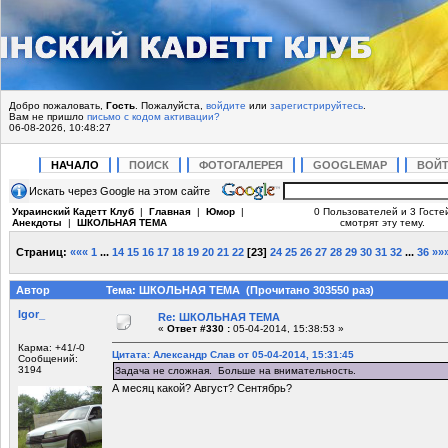
Добро пожаловать,
Гость
. Пожалуйста,
войдите
или
зарегистрируйтесь
.
Вам не пришло
письмо с кодом активации?
06-08-2026, 10:48:27
НАЧАЛО
ПОИСК
ФОТОГАЛЕРЕЯ
GOOGLEMAP
ВОЙ
Искать через Google на этом сайте
Украинский Кадетт Клуб
|
Главная
|
Юмор
|
0 Пользователей и 3 Госте
Анекдоты
|
ШКОЛЬНАЯ ТЕМА
смотрят эту тему.
Страниц:
«««
1
...
14
15
16
17
18
19
20
21
22
[
23
]
24
25
26
27
28
29
30
31
32
...
36
»»
Автор
Тема: ШКОЛЬНАЯ ТЕМА (Прочитано 303550 раз)
Igor_
Re: ШКОЛЬНАЯ ТЕМА
«
Ответ #330 :
05-04-2014, 15:38:53 »
Карма: +41/-0
Цитата: Александр Слав от 05-04-2014, 15:31:45
Сообщений:
3194
Задача не сложная. Больше на внимательность.
А месяц какой? Август? Сентябрь?