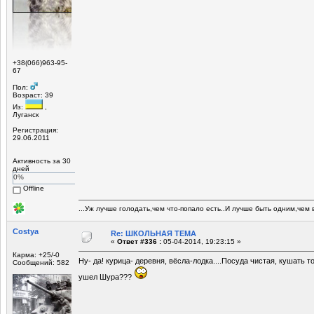
+38(066)963-95-
67
Пол:
Возраст: 39
Из:
,
Луганск
Регистрация:
29.06.2011
Активность за 30
дней
0%
Offline
...Уж лучше голодать,чем что-попало есть..И лучше быть одним,чем в
Costya
Re: ШКОЛЬНАЯ ТЕМА
«
Ответ #336 :
05-04-2014, 19:23:15 »
Карма: +25/-0
Ну- да! курица- деревня, вёсла-лодка....Посуда чистая, кушать 
Сообщений: 582
ушел Шура???