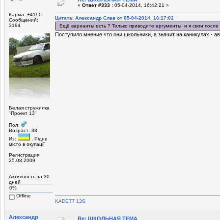
«
Ответ #333 :
05-04-2014, 16:42:21 »
Карма: +41/-0
Цитата: Александр Слав от 05-04-2014, 16:17:02
Сообщений:
3194
Ещё варианты есть ? Только приводите аргументы, и я свои после 
Поступило мнение что они школьники, а значит на каникулах - ав
Белая стружилка
"Проект 13"
Пол:
Возраст: 38
Из:
, Рiдне
мicто в окупацiї
Регистрация:
25.08.2009
Активность за 30
дней
0%
Offline
KADETT 13S
Александр
Re: ШКОЛЬНАЯ ТЕМА