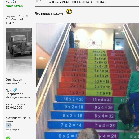
«
Ответ #343 :
08-04-2014, 20:20:34 »
Сергей
Модератор
Лестница в школе.
Карма: +192/-9
Сообщений:
11306
Opel-kadett-
karavan 1988г.
Пол:
Возраст: 56
Из:Одесса-мама
Регистрация:
15.04.2009
Активность за 30
дней
17%
Offline