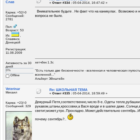
Слав
«
Ответ #334 :
05-04-2014, 16:47:42 »
Внимательнее будьте . Не факт что на каникулах. Возможно и н
Карма: +52/-0
вопроса не было.
Сообщений:
2781
Пол:
Возраст: 53
Из:
,
Славянск
Донецкой
Регистрация:
11.08.2009
хетчбек 1.3с
Активность за 30
дней
0%
"Есть только две беcконечности - вселенная и человеческая глупост
вселенной..."
Offline
Альберт Эйнштейн
Veterinar
Re: ШКОЛЬНАЯ ТЕМА
Михаил
«
Ответ #335 :
05-04-2014, 18:59:49 »
Дежурный Петя,соответственно,число 8-е..Одеты тепло,рубашк
Карма: +23/-0
Сообщений: 329
рукавом,штаны,кроссовки,а Вася вроде и в шапке даже..Солнце,
светит,может,утро..Прохладно..Может,действительно сентябрь..И
почему сентябрь?..