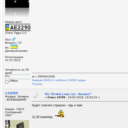
Номер авто:
Chery Tiggo 2,0
Пол:
Возраст: 37
Из:
,
Днепропетровск
Регистрация:
21.07.2012
Активность за 30
дней
0%
м.т. 0950641006
бывшая OKЕ1.6 газ/бенз C16NZ седан
Offline
Tигуша
CASPER
Re: Почём у вас газ - бензин?
Флудер. Уровень
«
Ответ #3706 :
19-02-2019, 10:54:22 »
- ВСЕВЫШНИЙ.
будет совсем страшно - едь к нам
Карма: +30/-0
Сообщений:
2567
11,30 иниипёд