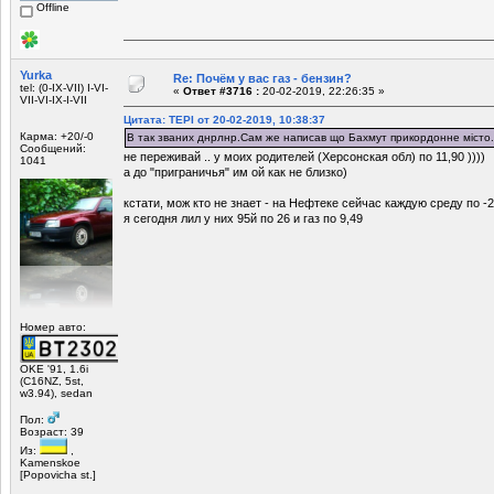
Offline
Yurka
Re: Почём у вас газ - бензин?
tel: (0-IX-VII) I-VI-
«
Ответ #3716 :
20-02-2019, 22:26:35 »
VII-VI-IX-I-VII
Цитата: ТЕРІ от 20-02-2019, 10:38:37
Карма: +20/-0
В так званих днрлнр.Сам же написав що Бахмут прикордонне місто.
Сообщений:
не переживай .. у моих родителей (Херсонская обл) по 11,90 ))))
1041
а до "приграничья" им ой как не близко)
кстати, мож кто не знает - на Нефтеке сейчас каждую среду по -2 г
я сегодня лил у них 95й по 26 и газ по 9,49
Номер авто:
OKE '91, 1.6i
(C16NZ, 5st,
w3.94), sedan
Пол:
Возраст: 39
Из:
,
Kamenskoe
[Popovicha st.]