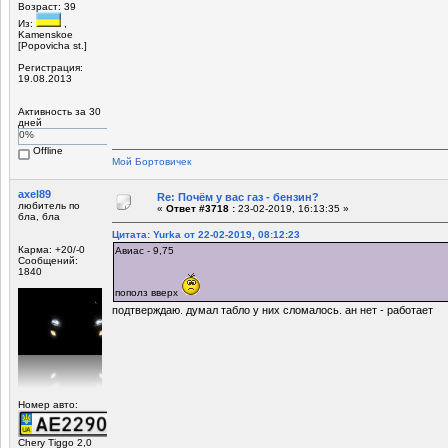
Возраст: 39
Из:
,
Kamenskoe
[Popovicha st.]
Регистрация:
19.08.2013
Активность за 30
дней
0%
Offline
Мой Бортовичек
axel89
Re: Почём у вас газ - бензин?
любитель по
«
Ответ #3718 :
23-02-2019, 16:13:35 »
бла, бла
Цитата: Yurka от 22-02-2019, 08:12:23
Карма: +20/-0
Авиас - 9,75
Сообщений:
1840
пополз вверх
подтверждаю. думал табло у них сломалось. ан нет - работает
Номер авто:
Chery Tiggo 2,0