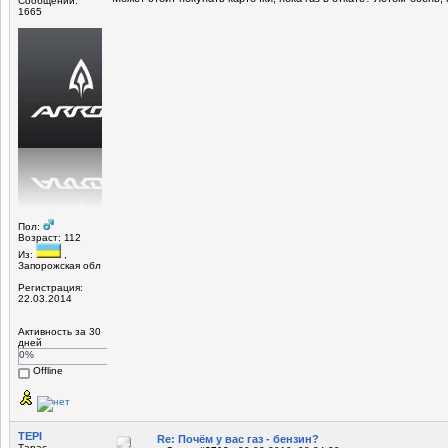
Сообщений:
1665
Пол:
Возраст: 112
Из:
,
Запорожская обл
Регистрация:
22.03.2014
Активность за 30
дней
0%
Offline
ТЕРІ
Re: Почём у вас газ - бензин?
Тарас