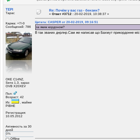
ТЕРІ
Re: Почём у вас газ - бензин?
Тарас
«
Ответ #3712 :
20-02-2019, 10:38:37 »
Цитата: CASPER от 20-02-2019, 09:16:51
Карма: +7/-0
Сообщений: 786
за яким кордоном?
В так званих днрлнр.Сам же написав що Бахмут прикордонне міс
ОКЕ С14NZ,
Sens 1.3, зараз
ОVB X20XEV
Пол:
Возраст: 42
Из:
, майже
РІВНЕ
Регистрация:
10.05.2012
Активность за 30
дней
0%
Offline