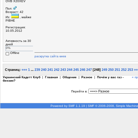
ОVB X20XEV
Пол:
Возраст: 42
Из:
, майже
РІВНЕ
Регистрация:
10.05.2012
Активность за 30
дней
0%
Offline
раскрутка сайта киев
Страниц:
«««
1
...
239
240
241
242
243
244
245
246
247
[
248
]
249
250
251
252
253
»»
Украинский Кадетт Клуб
|
Главная
|
Общение
|
Разное
|
Почём у вас газ -
« п
бензин?
Перейти в:
Powered by SMF 1.1.19
|
SMF © 2006-2008, Simple Machin