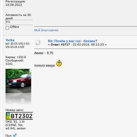
Регистрация:
19.08.2013
Активность за 30
дней
0%
Offline
Мой Бортовичек
Yurka
Re: Почём у вас газ - бензин?
tel: (0-IX-VII) I-VI-
«
Ответ #3717 :
22-02-2019, 08:12:23 »
VII-VI-IX-I-VII
Авиас - 9,75
Карма: +20/-0
Сообщений:
1041
пополз вверх
Номер авто:
OKE '91, 1.6i
(C16NZ, 5st,
w3.94), sedan
Пол: