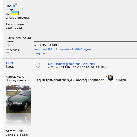
Пол:
Возраст: 37
Из:
,
Днепропетровск
Регистрация:
21.07.2012
Активность за 30
дней
0%
м.т. 0950641006
бывшая OKЕ1.6 газ/бенз C16NZ седан
Offline
Tигуша
ТЕРІ
Re: Почём у вас газ - бензин?
Тарас
«
Ответ #3719 :
26-02-2019, 09:12:18 »
Карма: +7/-0
14 днів тримався газ 9,35 і сьогодні зервався
9,45грн.
Сообщений: 786
ОКЕ С14NZ,
Sens 1.3, зараз