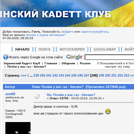
Добро пожаловать,
Гость
. Пожалуйста,
войдите
или
зарегистрируйтесь
.
Вам не пришло
письмо с кодом активации?
07-08-2026, 08:35:03
НАЧАЛО
ПОИСК
ФОТОГАЛЕРЕЯ
GOOGLEMAP
ВОЙ
Искать через Google на этом сайте
Украинский Кадетт Клуб
|
Главная
|
Общение
|
Разное
0 Пользователей и 6 Гос
|
Почём у вас газ - бензин?
смотрят эту тему.
Страниц:
«««
1
...
239
240
241
242
243
244
245
246
247
[
248
]
249
250
251
252
253
»»
Автор
Тема: Почём у вас газ - бензин? (Прочитано 1673945 раз)
axel89
Re: Почём у вас газ - бензин?
любитель по
«
Ответ #3705 :
19-02-2019, 10:05:32 »
бла, бла
Днепр авиас и сентоза - 9,45.
Карма: +20/-0
мне аж страшно от такого поползновения цен
Сообщений:
1840