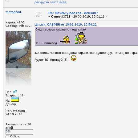
раскрутка сайта киев
metadont
Re: Почём у вас газ - бензин?
«
Ответ #3713 :
20-02-2019, 10:51:11 »
Карма: +9/-0
Цитата: CASPER от 19-02-2019, 10:54:22
Сообщений: 409
будет совсем страшно - едь к нам
11,30 иниипёд
женщина легкого поведениямрази. на неделе еду. читаю, по стран
будет 10. Авоткуй. 11.
Пол:
Возраст: 48
Из:
,
Донецк
Регистрация:
24.10.2017
Активность за 30
дней
0%
Offline