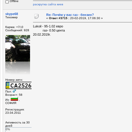
Offline
раскрутка сайта киев
skype68
Re: Почём у вас газ - бензин?
Тихомир
«
Ответ #3715 :
20-02-2019, 17:06:30 »
Lukoil - 95-1.02 евро
Карма: +7/-0
Сообщений: 928
газ- 0.50 цента
20.02.2019г.
Номер авто:
Пол:
Возраст: 58
Из:
,
СОФИЯ
Регистрация:
23.04.2011
Активность за 30
дней
0%