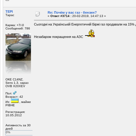
ТЕРІ
Re: Почём у вас газ - бензин?
Тарас
«
Ответ #3714 :
20-02-2019, 14:47:13 »
Сьогодні на Українській Енергетичній Біржі газ продавали на 15% 
Карма: +7/-0
Сообщений: 786
Незабаром покращення на АЗС
ОКЕ С14NZ,
Sens 1.3, зараз
ОVB X20XEV
Пол:
Возраст: 42
Из:
, майже
РІВНЕ
Регистрация:
10.05.2012
Активность за 30
дней
0%