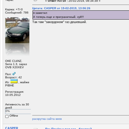
«
Ответ #3710 :
20-02-2019, 08:34:39 »
Цитата: CASPER от 19-02-2019, 13:06:26
Карма: +7/-0
Сообщений: 786
я заметил
А теперь еще и приграничный. xyli!!!
Так там "закордоном" газ дешевший.
ОКЕ С14NZ,
Sens 1.3, зараз
ОVB X20XEV
Пол:
Возраст: 42
Из:
, майже
РІВНЕ
Регистрация:
10.05.2012
Активность за 30
дней
0%
Offline
раскрутка сайта киев
CASPER
Re: Почём у вас газ - бензин?