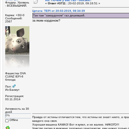
Флудер. Уровень
«
Ответ #3711 :
20-02-2019, 09:16:51 »
- ВСЕВЫШНИЙ.
Цитата: ТЕРІ от 20-02-2019, 08:34:39
Карма: +30/-0
Так там "закордоном" газ дешевший.
Сообщений:
за яким кордоном?
2567
Фашистка OVA
C16NZ IEFI-6
блонда
Пол:
Из:Бахмут
Регистрация:
03.11.2014
Активность за 30
дней
0%
Правда от истины отличается тем, что истины не знает никто, а пра
Offline
каждого она своя.
Хорошая машина КАМАЗ! Вот я купил, и не жалею. НИКОГО!!!
Чувство ритма в мужчине заложено генетически, ему нужно только 