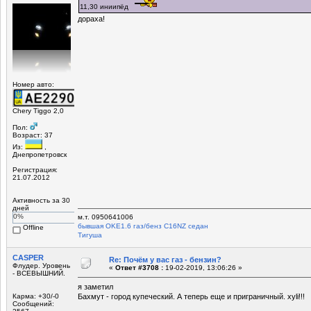
11,30 иниипёд
дораха!
Номер авто:
Chery Tiggo 2,0
Пол:
Возраст: 37
Из:
,
Днепропетровск
Регистрация:
21.07.2012
Активность за 30
дней
0%
м.т. 0950641006
бывшая OKЕ1.6 газ/бенз C16NZ седан
Offline
Tигуша
CASPER
Re: Почём у вас газ - бензин?
Флудер. Уровень
«
Ответ #3708 :
19-02-2019, 13:06:26 »
- ВСЕВЫШНИЙ.
я заметил
Карма: +30/-0
Бахмут - город купеческий. А теперь еще и приграничный. xyli!!!
Сообщений: