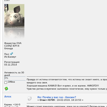
2567
Фашистка OVA
C16NZ IEFI-6
блонда
Пол:
Из:Бахмут
Регистрация:
03.11.2014
Активность за 30
дней
0%
Правда от истины отличается тем, что истины не знает никто, а пра
Offline
каждого она своя.
Хорошая машина КАМАЗ! Вот я купил, и не жалею. НИКОГО!!!
Чувство ритма в мужчине заложено генетически, ему нужно только 
Arrox
Re: Почём у вас газ - бензин?
«
Ответ #3709 :
19-02-2019, 18:10:53 »
Карма: +14/-0
Может стоит покупать карточки, пока газ в откате? Летом-осень, 