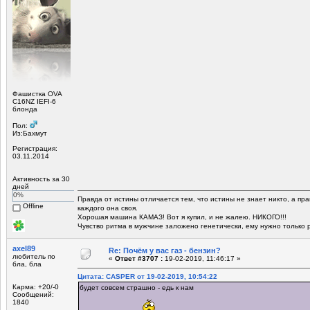
Фашистка OVA
C16NZ IEFI-6
блонда
Пол:
Из:Бахмут
Регистрация:
03.11.2014
Активность за 30
дней
0%
Правда от истины отличается тем, что истины не знает никто, а пра
Offline
каждого она своя.
Хорошая машина КАМАЗ! Вот я купил, и не жалею. НИКОГО!!!
Чувство ритма в мужчине заложено генетически, ему нужно только 
axel89
Re: Почём у вас газ - бензин?
любитель по
«
Ответ #3707 :
19-02-2019, 11:46:17 »
бла, бла
Цитата: CASPER от 19-02-2019, 10:54:22
Карма: +20/-0
будет совсем страшно - едь к нам
Сообщений:
1840