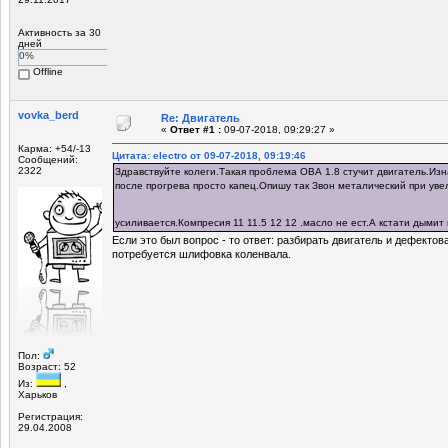
Активность за 30
дней
0%
Offline
vovka_berd
Re: Двигатель
«
Ответ #1 :
09-07-2018, 09:29:27 »
Карма: +54/-13
Цитата: electro от 09-07-2018, 09:19:46
Сообщений:
2322
Здравствуйте колеги.Такая проблема ОВА 1.8 стучит двигатель.Изн
после прогрева просто капец.Опишу так Звон металический при уве
усиливается.Компресия 11 11.5 12 12 .масло не ест.А кстати дымит
Если это был вопрос - то ответ: разбирать двигатель и дефектов
потребуется шлифовка коленвала.
Пол:
Возраст: 52
Из:
,
Харьков
Регистрация:
29.04.2008