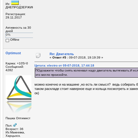
Из:
,
ДНЕПРОДЗЕРЖИНСК
Регистрация:
29.11.2017
Активность за 30
дней
0%
Offline
Optimust
Re: Двигатель
«
Ответ #5 :
09-07-2018, 19:19:39 »
Карма: +105/-0
Цитата: electro от 09-07-2018, 17:44:18
Сообщений:
4282
ПОдскажите чтобы снять коленвал надо двигатель вытягивать.И есл
это могло произойти.
можно конечно и на машине ,но есть ли смысл? ведь собирать бу
таком раскладе стоит наверное еще и кольца посмотреть и заме
ок)
Пашка Оптимист
Пол:
Возраст: 36
Из:Макеевка,
Харцызск.