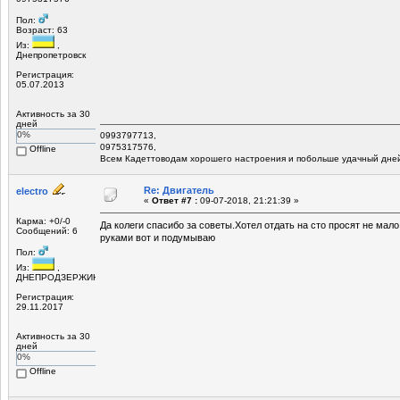
Пол:
Возраст: 63
Из:
,
Днепропетровск
Регистрация:
05.07.2013
Активность за 30
дней
0%
0993797713,
0975317576,
Offline
Всем Кадеттоводам хорошего настроения и побольше удачный дней
Re: Двигатель
electro
«
Ответ #7 :
09-07-2018, 21:21:39 »
Карма: +0/-0
Да колеги спасибо за советы.Хотел отдать на сто просят не мало
Сообщений: 6
руками вот и подумываю
Пол:
Из:
,
ДНЕПРОДЗЕРЖИНСК
Регистрация:
29.11.2017
Активность за 30
дней
0%
Offline