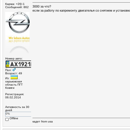
Карма: +26/-1
3000 за что?
Сообщений: 862
если за работу по капремонту двигателья со снятием и установко
Номер авто:
Пол:
Возраст: 49
Из:
,
харьковская
область ПГТ
Ковяги
Регистрация:
06.02.2014
Активность за 30
дней
0%
Offline
кадет from usa