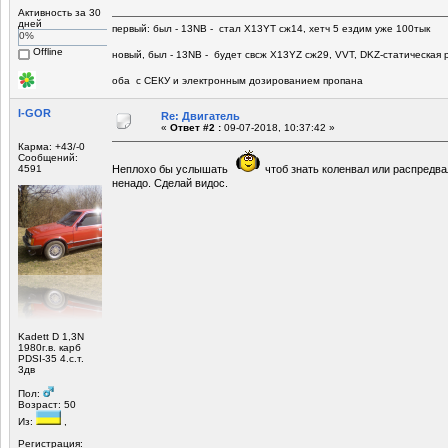
Активность за 30
дней
первый: был - 13NB - стал Х13YT сж14, хетч 5 ездим уже 100тык
0%
Offline
новый, был - 13NB - будет свсж Х13YZ сж29, VVT, DKZ-статическая р
оба с СЕКУ и электронным дозированием пропана
I-GOR
Re: Двигатель
«
Ответ #2 :
09-07-2018, 10:37:42 »
Карма: +43/-0
Сообщений:
4591
Неплохо бы услышать
чтоб знать коленвал или распредва
ненадо. Сделай видос.
Kadett D 1,3N
1980г.в. карб
PDSI-35 4.с.т.
3дв
Пол:
Возраст: 50
Из:
,
Регистрация: