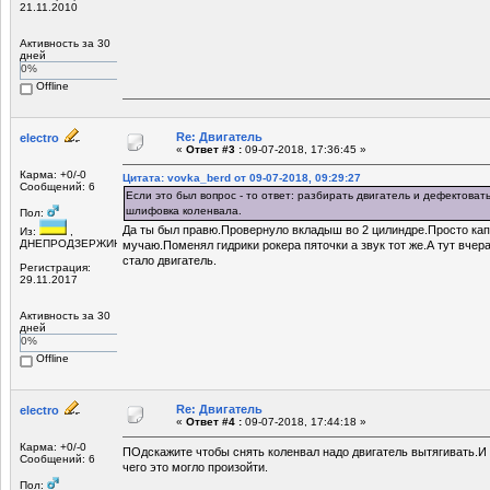
21.11.2010
Активность за 30
дней
0%
Offline
Re: Двигатель
electro
«
Ответ #3 :
09-07-2018, 17:36:45 »
Карма: +0/-0
Цитата: vovka_berd от 09-07-2018, 09:29:27
Сообщений: 6
Если это был вопрос - то ответ: разбирать двигатель и дефектовать
шлифовка коленвала.
Пол:
Да ты был правю.Провернуло вкладыш во 2 цилиндре.Просто кап
Из:
,
ДНЕПРОДЗЕРЖИНСК
мучаю.Поменял гидрики рокера пяточки а звук тот же.А тут вчера
стало двигатель.
Регистрация:
29.11.2017
Активность за 30
дней
0%
Offline
Re: Двигатель
electro
«
Ответ #4 :
09-07-2018, 17:44:18 »
Карма: +0/-0
ПОдскажите чтобы снять коленвал надо двигатель вытягивать.И 
Сообщений: 6
чего это могло произойти.
Пол: