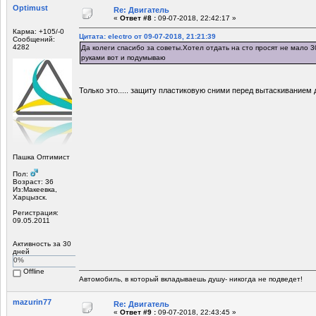
Optimust
Re: Двигатель
«
Ответ #8 :
09-07-2018, 22:42:17 »
Карма: +105/-0
Цитата: electro от 09-07-2018, 21:21:39
Сообщений:
4282
Да колеги спасибо за советы.Хотел отдать на сто просят не мало 3
руками вот и подумываю
Только это..... защиту пластиковую сними перед вытаскиванием 
Пашка Оптимист
Пол:
Возраст: 36
Из:Макеевка,
Харцызск.
Регистрация:
09.05.2011
Активность за 30
дней
0%
Offline
Автомобиль, в который вкладываешь душу- никогда не подведет!
mazurin77
Re: Двигатель
«
Ответ #9 :
09-07-2018, 22:43:45 »