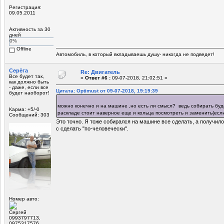
Регистрация:
09.05.2011
Активность за 30
дней
0%
Offline
Автомобиль, в который вкладываешь душу- никогда не подведет!
Серёга
Re: Двигатель
Все будет так,
«
Ответ #6 :
09-07-2018, 21:02:51 »
как должно быть
- даже, если все
Цитата: Optimust от 09-07-2018, 19:19:39
будет наоборот!
можно конечно и на машине ,но есть ли смысл? ведь собирать буде
Карма: +5/-0
раскладе стоит наверное еще и кольца посмотреть и заменить(если
Сообщений: 303
Это точно. Я тоже собирался на машине все сделать, а получило
с сделать "по-человечески".
Номер авто:
Сергей
0993797713,
0975317576