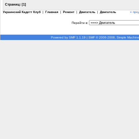
Страниц:
[
1
]
Украинский Кадетт Клуб
|
Главная
|
Ремонт
|
Двигатель
|
Двигатель
« пре
Перейти в:
Powered by SMF 1.1.19
|
SMF © 2006-2008, Simple Machin