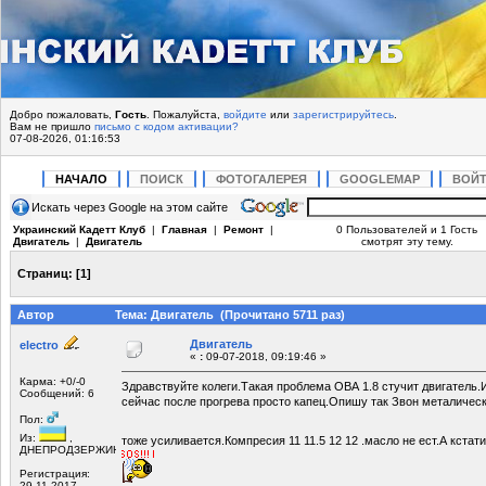
Добро пожаловать,
Гость
. Пожалуйста,
войдите
или
зарегистрируйтесь
.
Вам не пришло
письмо с кодом активации?
07-08-2026, 01:16:53
НАЧАЛО
ПОИСК
ФОТОГАЛЕРЕЯ
GOOGLEMAP
ВОЙ
Искать через Google на этом сайте
Украинский Кадетт Клуб
|
Главная
|
Ремонт
|
0 Пользователей и 1 Гость
Двигатель
|
Двигатель
смотрят эту тему.
Страниц:
[
1
]
Автор
Тема: Двигатель (Прочитано 5711 раз)
Двигатель
electro
«
:
09-07-2018, 09:19:46 »
Карма: +0/-0
Здравствуйте колеги.Такая проблема ОВА 1.8 стучит двигатель.
Сообщений: 6
сейчас после прогрева просто капец.Опишу так Звон металическ
Пол:
Из:
,
тоже усиливается.Компресия 11 11.5 12 12 .масло не ест.А кстат
ДНЕПРОДЗЕРЖИНСК
Регистрация:
29.11.2017