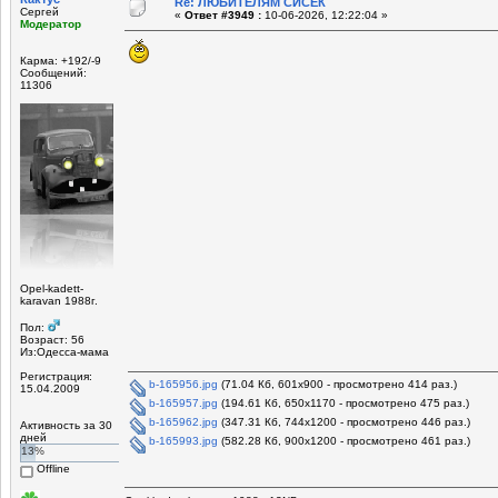
Re: ЛЮБИТЕЛЯМ СИСЕК
Сергей
«
Ответ #3949 :
10-06-2026, 12:22:04 »
Модератор
Карма: +192/-9
Сообщений:
11306
Opel-kadett-
karavan 1988г.
Пол:
Возраст: 56
Из:Одесса-мама
Регистрация:
b-165956.jpg
(71.04 Кб, 601x900 - просмотрено 414 раз.)
15.04.2009
b-165957.jpg
(194.61 Кб, 650x1170 - просмотрено 475 раз.)
b-165962.jpg
(347.31 Кб, 744x1200 - просмотрено 446 раз.)
Активность за 30
дней
b-165993.jpg
(582.28 Кб, 900x1200 - просмотрено 461 раз.)
13%
Offline