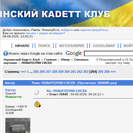
Добро пожаловать,
Гость
. Пожалуйста,
войдите
или
зарегистрируйтесь
.
Вам не пришло
письмо с кодом активации?
09-08-2026, 13:00:21
НАЧАЛО
ПОИСК
ФОТОГАЛЕРЕЯ
GOOGLEMAP
ВОЙ
Искать через Google на этом сайте
Украинский Кадетт Клуб
|
Главная
|
Юмор
|
Смешные
0 Пользователей и 21 Го
картинки
|
ЛЮБИТЕЛЯМ СИСЕК
смотрят эту тему.
Страниц:
«««
1
...
255
256
257
258
259
260
261
262
263
[
264
]
265
266
»»»
Автор
Тема: ЛЮБИТЕЛЯМ СИСЕК (Прочитано 1999980 раз)
Кактус
Re: ЛЮБИТЕЛЯМ СИСЕК
Сергей
«
Ответ #3945 :
04-06-2026, 09:24:12 »
Модератор
Карма: +192/-9
Сообщений:
11306