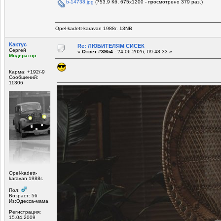
b-14738.jpg
(753.9 Кб, 675x1200 - просмотрено 379 раз.)
Opel-kadett-karavan 1988г. 13NB
Кактус
Re: ЛЮБИТЕЛЯМ СИСЕК
Сергей
«
Ответ #3954 :
24-06-2026, 09:48:33 »
Модератор
Карма: +192/-9
Сообщений:
11306
Opel-kadett-
karavan 1988г.
Пол:
Возраст: 56
Из:Одесса-мама
Регистрация:
15.04.2009