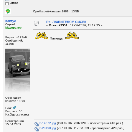
Offline
Opel-kadett-karavan 1988г. 13NB
Кактус
Re: ЛЮБИТЕЛЯМ СИСЕК
Сергей
«
Ответ #3951 :
12-06-2026, 11:17:35 »
Модератор
Карма: +192/-9
Пятница
Сообщений:
11306
Opel-kadett-
karavan 1988г.
Пол:
Возраст: 56
Из:Одесса-мама
Регистрация:
b-14672.jpg
(193.89 Кб, 750x1200 - просмотрено 443 раз.)
15.04.2009
b-23190.jpg
(227.91 Кб, 1170x1059 - просмотрено 423 раз.)