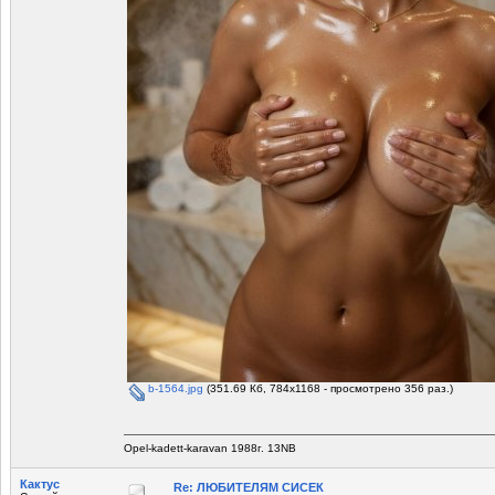
b-1564.jpg
(351.69 Кб, 784x1168 - просмотрено 356 раз.)
Opel-kadett-karavan 1988г. 13NB
Кактус
Re: ЛЮБИТЕЛЯМ СИСЕК