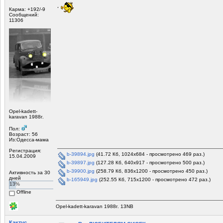
Карма: +192/-9
Сообщений:
11306
Opel-kadett-
karavan 1988г.
Пол:
Возраст: 56
Из:Одесса-мама
Регистрация:
b-39894.jpg
(41.72 Кб, 1024x684 - просмотрено 469 раз.)
15.04.2009
b-39897.jpg
(127.28 Кб, 640x917 - просмотрено 500 раз.)
b-39900.jpg
(258.79 Кб, 836x1200 - просмотрено 450 раз.)
Активность за 30
дней
b-165949.jpg
(252.55 Кб, 715x1200 - просмотрено 472 раз.)
13%
Offline
Opel-kadett-karavan 1988г. 13NB
Кактус