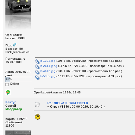
Opel-kadett-
karavan 1988г.
Пол:
Возраст: 56
Из:Одесса-мама
Регистрация:
b-1322.jpg
(195.3 Кб, 868x1080 - просмотрено 442 раз.)
15.04.2009
b-2441.jpeg
(117.6 Кб, 721x1080 - просмотрено 514 раз.)
b-4616.jpg
(136.1 Кб, 950x1200 - просмотрено 457 раз.)
Активность за 30
дней
b-5382.jpg
(77.11 Кб, 674x1200 - просмотрено 473 раз.)
13%
Offline
Opel-kadett-karavan 1988г. 13NB
Кактус
Re: ЛЮБИТЕЛЯМ СИСЕК
Сергей
«
Ответ #3946 :
05-06-2026, 10:16:45 »
Модератор
Карма: +192/-9
Сообщений:
11306