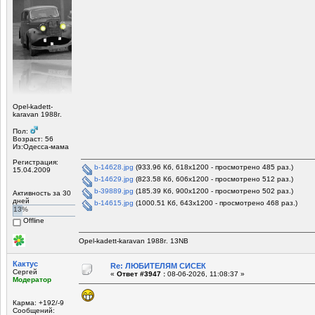
Opel-kadett-
karavan 1988г.
Пол:
Возраст: 56
Из:Одесса-мама
Регистрация:
b-14628.jpg
(933.96 Кб, 618x1200 - просмотрено 485 раз.)
15.04.2009
b-14629.jpg
(823.58 Кб, 606x1200 - просмотрено 512 раз.)
b-39889.jpg
(185.39 Кб, 900x1200 - просмотрено 502 раз.)
Активность за 30
дней
b-14615.jpg
(1000.51 Кб, 643x1200 - просмотрено 468 раз.)
13%
Offline
Opel-kadett-karavan 1988г. 13NB
Кактус
Re: ЛЮБИТЕЛЯМ СИСЕК
Сергей
«
Ответ #3947 :
08-06-2026, 11:08:37 »
Модератор
Карма: +192/-9
Сообщений: