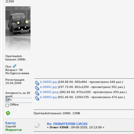
11306
Opel-kadett-
karavan 1988г.
Пол:
Возраст: 56
Из:Одесса-мама
Регистрация:
b-39890.jpg
(248.88 Кб, 683x964 - просмотрено 446 раз.)
15.04.2009
b-39891.jpg
(237.73 Кб, 801x1200 - просмотрено 501 раз.)
b-39892.jpeg
(382.64 Кб, 670x1200 - просмотрено 453 раз.)
Активность за 30
дней
b-39893.jpg
(501.46 Кб, 1200x735 - просмотрено 474 раз.)
13%
Offline
Opel-kadett-karavan 1988г. 13NB
Кактус
Re: ЛЮБИТЕЛЯМ СИСЕК
Сергей
«
Ответ #3948 :
09-06-2026, 10:13:08 »
Модератор