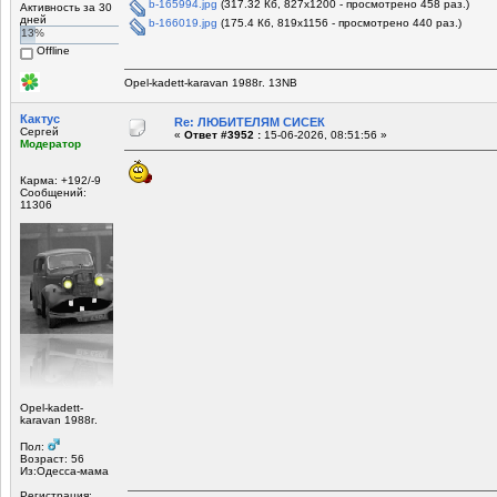
b-165994.jpg
(317.32 Кб, 827x1200 - просмотрено 458 раз.)
Активность за 30
дней
b-166019.jpg
(175.4 Кб, 819x1156 - просмотрено 440 раз.)
13%
Offline
Opel-kadett-karavan 1988г. 13NB
Кактус
Re: ЛЮБИТЕЛЯМ СИСЕК
Сергей
«
Ответ #3952 :
15-06-2026, 08:51:56 »
Модератор
Карма: +192/-9
Сообщений:
11306
Opel-kadett-
karavan 1988г.
Пол:
Возраст: 56
Из:Одесса-мама
Регистрация: