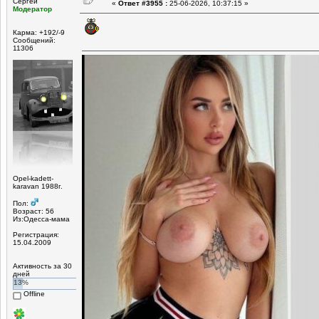
Сергей
«
Ответ #3955 :
25-06-2026, 10:37:15 »
Модератор
Карма: +192/-9
Сообщений:
11306
Opel-kadett-
karavan 1988г.
Пол:
Возраст: 56
Из:Одесса-мама
Регистрация:
15.04.2009
Активность за 30
дней
13%
Offline