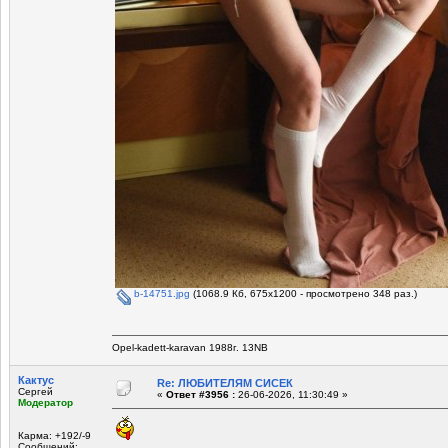
b-14751.jpg
(1068.9 Кб, 675x1200 - просмотрено 348 раз.)
Opel-kadett-karavan 1988г. 13NB
Кактус
Re: ЛЮБИТЕЛЯМ СИСЕК
Сергей
«
Ответ #3956 :
26-06-2026, 11:30:49 »
Модератор
Карма: +192/-9
Сообщений: