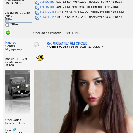
b-2459.jpg
(933.12 Кб, 799x1200 - просмотрено 441 раз.)
15.04.2009
b-6789.jpg
(195.24 Кб, 680x841 - просмотрено 442 раз.)
b-14709.jpg
(746.78 Кб, 675x1200 - просмотрено 418 раз.)
Активность за 30
дней
b-14710.jpg
(918.7 Кб, 675x1200 - просмотрено 432 раз.)
13%
Offline
Opel-kadett-karavan 1988г. 13NB
Кактус
Re: ЛЮБИТЕЛЯМ СИСЕК
Сергей
«
Ответ #3953 :
16-06-2026, 11:29:38 »
Модератор
Карма: +192/-9
Сообщений:
11306
Opel-kadett-
karavan 1988г.
Пол: