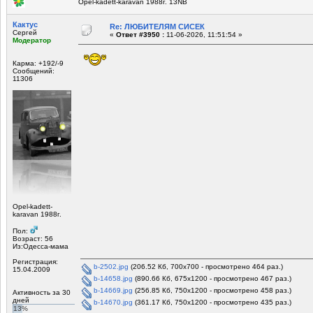
Opel-kadett-karavan 1988г. 13NB
Кактус
Re: ЛЮБИТЕЛЯМ СИСЕК
Сергей
«
Ответ #3950 :
11-06-2026, 11:51:54 »
Модератор
Карма: +192/-9
Сообщений:
11306
Opel-kadett-
karavan 1988г.
Пол:
Возраст: 56
Из:Одесса-мама
Регистрация:
b-2502.jpg
(206.52 Кб, 700x700 - просмотрено 464 раз.)
15.04.2009
b-14658.jpg
(890.66 Кб, 675x1200 - просмотрено 467 раз.)
b-14669.jpg
(256.85 Кб, 750x1200 - просмотрено 458 раз.)
Активность за 30
дней
b-14670.jpg
(361.17 Кб, 750x1200 - просмотрено 435 раз.)
13%