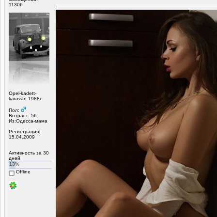
11306
Opel-kadett-
karavan 1988г.
Пол:
Возраст: 56
Из:Одесса-мама
Регистрация:
15.04.2009
Активность за 30
дней
13%
Offline