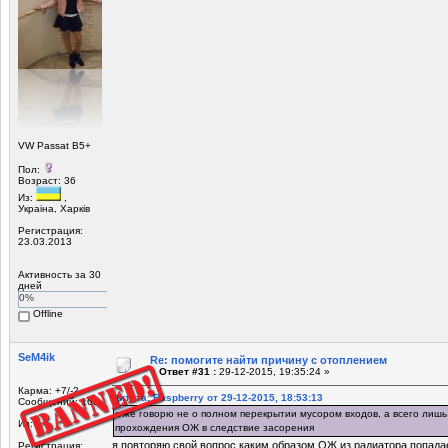
VW Passat B5+
Пол:
Возраст: 36
Из:
,
Украiна, Харкiв
Регистрация:
23.03.2013
Активность за 30
дней
0%
Offline
SeM4ik
Re: помогите найти причину с отоплением
«
Ответ #31 :
29-12-2015, 19:35:24 »
Карма: +7/-2
Цитата: Raspberry от 29-12-2015, 18:53:13
Сообщений: 160
я же говорю не о полном перекрытии мусором входов, а всего ли
Из:
прохождения ОЖ в следствие засорения
я повторяю свой вопрос,каким образом ОЖ из радиатора попадае
Регистрация: