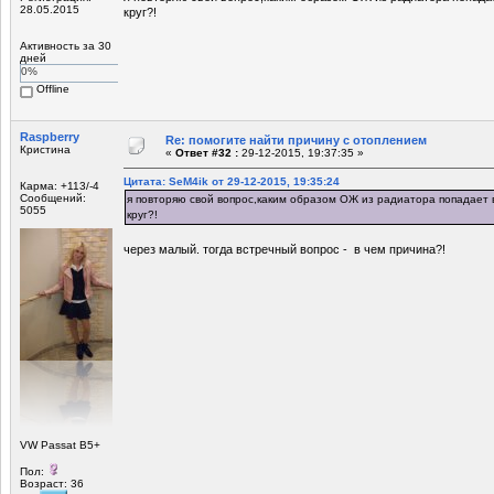
28.05.2015
круг?!
Активность за 30
дней
0%
Offline
Raspberry
Re: помогите найти причину с отоплением
Кристина
«
Ответ #32 :
29-12-2015, 19:37:35 »
Цитата: SeM4ik от 29-12-2015, 19:35:24
Карма: +113/-4
Сообщений:
я повторяю свой вопрос,каким образом ОЖ из радиатора попадает в
5055
круг?!
через малый. тогда встречный вопрос - в чем причина?!
VW Passat B5+
Пол:
Возраст: 36