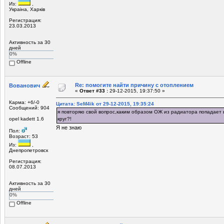
Из:
,
Украiна, Харкiв
Регистрация:
23.03.2013
Активность за 30
дней
0%
Offline
Re: помогите найти причину с отоплением
Вованович
«
Ответ #33 :
29-12-2015, 19:37:50 »
Карма: +6/-0
Цитата: SeM4ik от 29-12-2015, 19:35:24
Сообщений: 904
я повторяю свой вопрос,каким образом ОЖ из радиатора попадает в
opel kadett 1.6
круг?!
Я не знаю
Пол:
Возраст: 53
Из:
,
Днепропетровск
Регистрация:
08.07.2013
Активность за 30
дней
0%
Offline