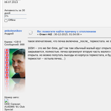
08.07.2013
Активность за 30
дней
0%
Offline
ankolesnikov
Re: помогите найти причину с отоплением
Андрей
«
Ответ #42 :
30-12-2015, 01:04:06 »
такое впечатление, что печка включена _после_ термостата. не 
Карма: +19/-0
Сообщений: 988
16SH -- это же биг-блок, да? так там обычный малый круг откр
закрывается, полностью. печка организует вторую часть малого к
открыта. но можно попутать выходы из корпуса термостата, и бу
термостат -- остыла печка... )
Номер авто:
OKE Caravan
A16DMS '91 Club
Special