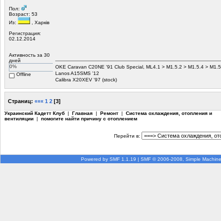
Пол:
Возраст: 53
Из:
, Харків
Регистрация:
02.12.2014
Активность за 30
дней
0%
OKE Caravan C20NE '91 Club Special, ML4.1 > M1.5.2 > M1.5.4 > M1.
Lanos A15SMS '12
Offline
Calibra X20XEV '97 (stock)
Страниц:
«««
1
2
[
3
]
Украинский Кадетт Клуб
|
Главная
|
Ремонт
|
Система охлаждения, отопления и
вентиляции
|
помогите найти причину с отоплением
Перейти в:
Powered by SMF 1.1.19
|
SMF © 2006-2008, Simple Machin