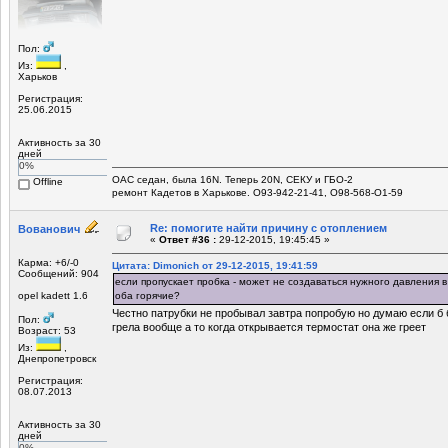
Пол:
Из:
,
Харьков
Регистрация:
25.06.2015
Активность за 30
дней
0%
ОАС седан, была 16N. Теперь 20N, СЕКУ и ГБО-2
Offline
ремонт Кадетов в Харькове. О93-942-21-41, О98-568-О1-59
Re: помогите найти причину с отоплением
Вованович
«
Ответ #36 :
29-12-2015, 19:45:45 »
Карма: +6/-0
Цитата: Dimonich от 29-12-2015, 19:41:59
Сообщений: 904
если пропускает пробка - может не создаваться нужного давления в
opel kadett 1.6
оба горячие?
Честно патрубки не пробывал завтра попробую но думаю если б 
Пол:
грела вообще а то когда открывается термостат она же греет
Возраст: 53
Из:
,
Днепропетровск
Регистрация:
08.07.2013
Активность за 30
дней
0%