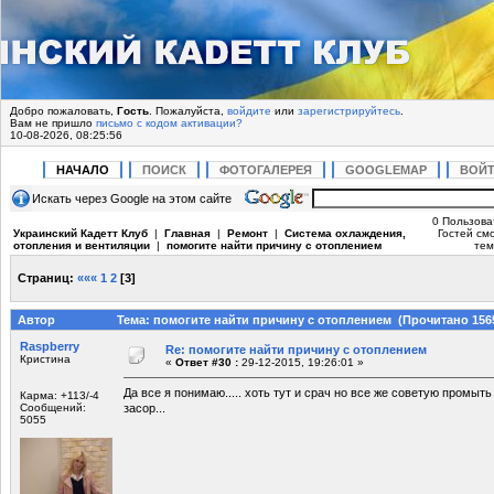
Добро пожаловать,
Гость
. Пожалуйста,
войдите
или
зарегистрируйтесь
.
Вам не пришло
письмо с кодом активации?
10-08-2026, 08:25:56
НАЧАЛО
ПОИСК
ФОТОГАЛЕРЕЯ
GOOGLEMAP
ВОЙ
Искать через Google на этом сайте
0 Пользова
Украинский Кадетт Клуб
|
Главная
|
Ремонт
|
Система охлаждения,
Гостей смо
отопления и вентиляции
|
помогите найти причину с отоплением
тем
Страниц:
«««
1
2
[
3
]
Автор
Тема: помогите найти причину с отоплением (Прочитано 1565
Raspberry
Re: помогите найти причину с отоплением
Кристина
«
Ответ #30 :
29-12-2015, 19:26:01 »
Да все я понимаю..... хоть тут и срач но все же советую промыт
Карма: +113/-4
Сообщений:
засор...
5055