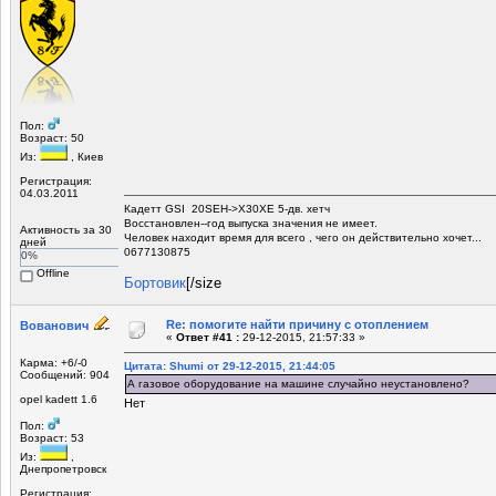
Пол:
Возраст: 50
Из:
, Киев
Регистрация:
04.03.2011
Кадетт GSI 20SEH->X30XE 5-дв. хетч
Восстановлен--год выпуска значения не имеет.
Активность за 30
Человек находит время для всего , чего он действительно хочет...
дней
0677130875
0%
Offline
Бортовик
[/size
Re: помогите найти причину с отоплением
Вованович
«
Ответ #41 :
29-12-2015, 21:57:33 »
Карма: +6/-0
Цитата: Shumi от 29-12-2015, 21:44:05
Сообщений: 904
А газовое оборудование на машине случайно неустановлено?
opel kadett 1.6
Нет
Пол:
Возраст: 53
Из:
,
Днепропетровск
Регистрация: