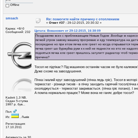
Offline
smsach
Re: помогите найти причину с отоплением
«
Ответ #37 :
29-12-2015, 20:30:32 »
Карма: +8/-0
Цитата: Вованович от 29-12-2015, 16:38:09
Сообщений: 232
Поздравляю всех с приближающим Новым Годом .Вообще м нарисов
печкой утром завожу машину прогреваю и еду температура на датч
посередине но при етом печка еле греет но когда открывается тер
печка греет шо буржуйка руки к к ней не поднести но ето не надолг
подняться печка еле греет пришлось затулитт радиатор чтоб термо
причина?
Тосол не підтікає? Під машиною останнім часом не було калюжок
Дуже схоже на завоздушення.
Пічка і малий круг завоздушений (пічка ледь гріє). Тосол в моторі 
термостат - різниця тисків - в пічку заходить гарячий тосол(пічка 
охолоджується - термостат закривається. (пічка гріє погано). І зн
А помпа нормально працює? Може вона не ганяє добре тосол?
Kadett 1,3 NB.
Седан 5-ступка
1987 р. був...
Пол:
Из:
, Львів
Регистрация:
17.10.2011
Активность за 30