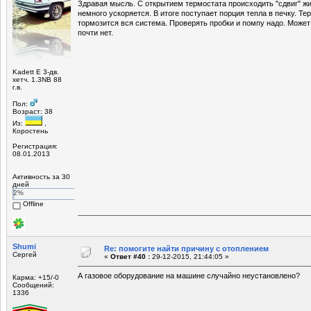
Здравая мысль. С открытием термостата происходить "сдвиг" жи
немного ускоряется. В итоге поступает порция тепла в печку. Те
тормозится вся система. Проверять пробки и помпу надо. Может
почти нет.
Kadett E 3-дв.
хетч. 1.3NB 88
г.в.
Пол:
Возраст: 38
Из:
,
Коростень
Регистрация:
08.01.2013
Активность за 30
дней
2%
Offline
Shumi
Re: помогите найти причину с отоплением
Сергей
«
Ответ #40 :
29-12-2015, 21:44:05 »
А газовое оборудование на машине случайно неустановлено?
Карма: +15/-0
Сообщений:
1336