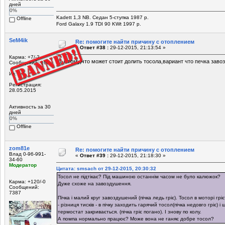
дней
0%
Kadett 1,3 NB. Седан 5-ступка 1987 р.
Offline
Ford Galaxy 1.9 TDI 90 KWt 1997 р.
SeM4ik
Re: помогите найти причину с отоплением
«
Ответ #38 :
29-12-2015, 21:13:54 »
Карма: +7/-2
+1 к тому,что может стоит долить тосола,вариант что печка зав
Сообщений: 160
Из:
Регистрация:
28.05.2015
Активность за 30
дней
0%
Offline
zom81e
Re: помогите найти причину с отоплением
Влад 0-96-991-
«
Ответ #39 :
29-12-2015, 21:18:30 »
34-60
Модератор
Цитата: smsach от 29-12-2015, 20:30:32
Тосол не підтікає? Під машиною останнім часом не було калюжок?
Карма: +120/-0
Дуже схоже на завоздушення.
Сообщений:
7387
Пічка і малий круг завоздушений (пічка ледь гріє). Тосол в моторі грі
- різниця тисків - в пічку заходить гарячий тосол(пічка недовго гріє) 
термостат закривається. (пічка гріє погано). І знову по колу.
А помпа нормально працює? Може вона не ганяє добре тосол?