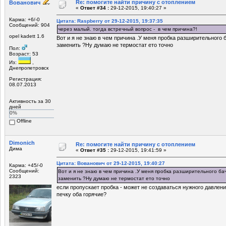
Re: помогите найти причину с отоплением
Вованович
«
Ответ #34 :
29-12-2015, 19:40:27 »
Карма: +6/-0
Цитата: Raspberry от 29-12-2015, 19:37:35
Сообщений: 904
через малый. тогда встречный вопрос - в чем причина?!
opel kadett 1.6
Вот и я не знаю в чем причина .У меня пробка разширительного 
заменить ?Ну думаю не термостат ето точно
Пол:
Возраст: 53
Из:
,
Днепропетровск
Регистрация:
08.07.2013
Активность за 30
дней
0%
Offline
Dimonich
Re: помогите найти причину с отоплением
Дима
«
Ответ #35 :
29-12-2015, 19:41:59 »
Цитата: Вованович от 29-12-2015, 19:40:27
Карма: +45/-0
Сообщений:
Вот и я не знаю в чем причина .У меня пробка разширительного ба
2323
заменить ?Ну думаю не термостат ето точно
если пропускает пробка - может не создаваться нужного давлени
печку оба горячие?