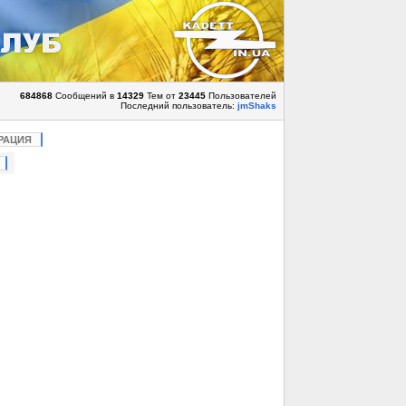
684868
Сообщений в
14329
Тем от
23445
Пользователей
Последний пользователь:
jmShaks
РАЦИЯ