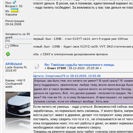
Пол:
платят деньги. В росии, как я понимаю, единственный вариант е
Возраст: 52
- надо пилить госбюджет. За вежливость у вас там деньги не плат
Из:
,
Харьков
Регистрация:
29.04.2008
Активность за 30
дней
первый: был - 13NB - стал Х13YT сж14, хетч 5 ездим уже 100тык
0%
Offline
новый, был - 13NB - будет свсж Х13YZ сж29, VVT, DKZ-статическая р
оба с СЕКУ и электронным дозированием пропана
AKWoland
Re: Тяжёлая судьба чистокровного немца.
Lada Granta FL
«
Ответ #7309 :
28-12-2020, 15:05:36 »
2019 AT
Цитата: Спортсмен79 от 28-12-2020, 13:52:48
Карма: +44/-5
Хорошо, как быть тем, кто ничего не умеет? В гроб сразу? Я, нап
Сообщений:
могу поддержать практически любую тему, возле меня всегда бы
4065
(даже вот в такси проявилось, оценок много за интересную беседу, 
деньги не сделать. Всё, что делаю руками - получается средне. Не 
мне? На том же hh. ru я сижу безвылазно. И приглашают, но зарпла
лучшем случае, если не обманут вообще. Хоть кем.
Если ничего не умеешь - надо учиться. Возможностей сейчас м
заработаешь, но нормально жить сможешь. У моего брата, напри
места растут: живет в деревне, делает что попросят: кому ремон
поставить, кому сварить что-то и т.п., не отказывается ни от чего
пока полдеревни ноют, что нет работы и денег, он живет нормаль
необходимое хватает и еще немного сверху.
Товарищ на ремонте машин руку набил: сначала свои ремонтиро