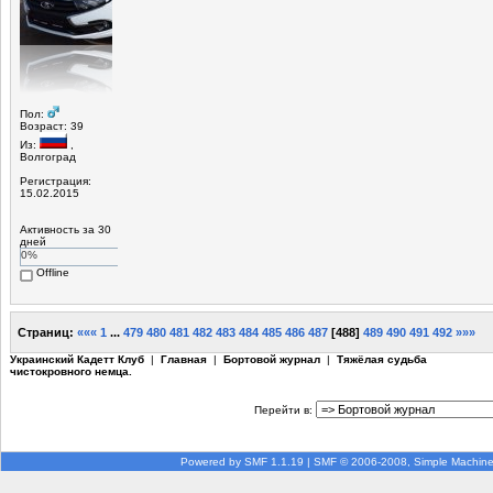
Пол:
Возраст: 39
Из:
,
Волгоград
Регистрация:
15.02.2015
Активность за 30
дней
0%
Offline
Страниц:
«««
1
...
479
480
481
482
483
484
485
486
487
[
488
]
489
490
491
492
»»»
Украинский Кадетт Клуб
|
Главная
|
Бортовой журнал
|
Тяжёлая судьба
чистокровного немца.
Перейти в:
Powered by SMF 1.1.19
|
SMF © 2006-2008, Simple Machin