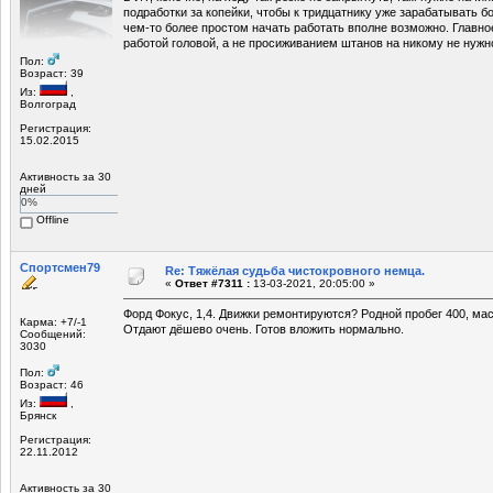
подработки за копейки, чтобы к тридцатнику уже зарабатывать б
чем-то более простом начать работать вполне возможно. Главное
работой головой, а не просиживанием штанов на никому не нужн
Пол:
Возраст: 39
Из:
,
Волгоград
Регистрация:
15.02.2015
Активность за 30
дней
0%
Offline
Спортсмен79
Re: Тяжёлая судьба чистокровного немца.
«
Ответ #7311 :
13-03-2021, 20:05:00 »
Форд Фокус, 1,4. Движки ремонтируются? Родной пробег 400, масл
Карма: +7/-1
Отдают дёшево очень. Готов вложить нормально.
Сообщений:
3030
Пол:
Возраст: 46
Из:
,
Брянск
Регистрация:
22.11.2012
Активность за 30