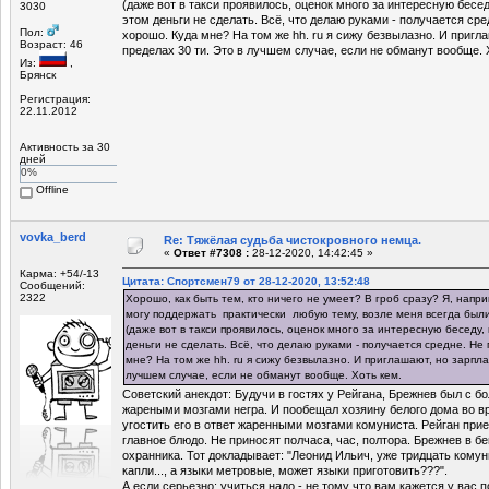
(даже вот в такси проявилось, оценок много за интересную беседу
3030
этом деньги не сделать. Всё, что делаю руками - получается сред
Пол:
хорошо. Куда мне? На том же hh. ru я сижу безвылазно. И пригл
Возраст: 46
пределах 30 ти. Это в лучшем случае, если не обманут вообще. 
Из:
,
Брянск
Регистрация:
22.11.2012
Активность за 30
дней
0%
Offline
vovka_berd
Re: Тяжёлая судьба чистокровного немца.
«
Ответ #7308 :
28-12-2020, 14:42:45 »
Карма: +54/-13
Цитата: Спортсмен79 от 28-12-2020, 13:52:48
Сообщений:
2322
Хорошо, как быть тем, кто ничего не умеет? В гроб сразу? Я, нап
могу поддержать практически любую тему, возле меня всегда бы
(даже вот в такси проявилось, оценок много за интересную беседу, 
деньги не сделать. Всё, что делаю руками - получается средне. Не 
мне? На том же hh. ru я сижу безвылазно. И приглашают, но зарпла
лучшем случае, если не обманут вообще. Хоть кем.
Советский анекдот: Будучи в гостях у Рейгана, Брежнев был с 
жареными мозгами негра. И пообещал хозяину белого дома во вр
угостить его в ответ жаренными мозгами комуниста. Рейган прие
главное блюдо. Не приносят полчаса, час, полтора. Брежнев в 
охранника. Тот докладывает: "Леонид Ильич, уже тридцать комун
капли..., а языки метровые, может языки приготовить???".
А если серьезно: учиться надо - не тому что вам кажется у вас п