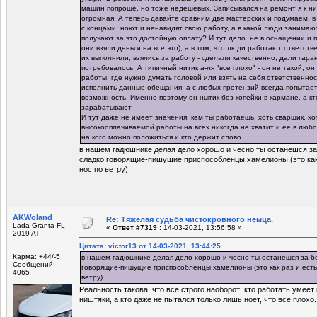
машин попроще, но тоже недешевых. Записывался на ремонт я к ни
огромная. А теперь давайте сравним две мастерских и подумаем, в
с концами, ноют и ненавидят свою работу, а в какой люди занима
получают за это достойную оплату? И тут дело не в оснащении и п
они взяли деньги на все это), а в том, что люди работают ответств
их выполнили, взялись за работу - сделали качественно, дали гара
потребовалось. А типичный нитик а-ля "все плохо" - он не такой, о
работы, где нужно думать головой или взять на себя ответственнос
исполнить данные обещания, а с любых претензий всегда попытаетс
возможность. Именно поэтому он нытик без копейки в кармане, а кт
зарабатывают.
И тут даже не имеет значения, кем ты работаешь, хоть сварщик, хо
высокооплачиваемой работы на всех никогда не хватит и ее в люб
на кого можно положиться и кто держит слово.
в нашем гадюшнике делая дело хорошо и чесно ты останешся з
сладко говорящие-пишущие приспособленцы хамелионы (это как 
нос по ветру)
AKWoland
Re: Тяжёлая судьба чистокровного немца.
Lada Granta FL
«
Ответ #7319 :
14-03-2021, 13:56:58 »
2019 AT
Цитата: victor13 от 14-03-2021, 13:44:25
Карма: +44/-5
в нашем гадюшнике делая дело хорошо и чесно ты останешся за б
Сообщений:
говорящие-пишущие приспособленцы хамелионы (это как раз и есть
4065
ветру)
Реальность такова, что все строго наоборот: кто работать умеет 
ништяки, а кто даже не пытался только лишь ноет, что все плохо.