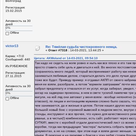
Волгоград
Регистрация:
15.02.2015
Активность за 30
дней
0%
Offline
victor13
Re: Тяжёлая судьба чистокровного немца.
«
Ответ #7318 :
14-03-2021, 13:44:25 »
Карма: +7/-0
Цитата: AKWoland от 14-03-2021, 09:54:10
Сообщений: 440
Так надо не сидеть на жопе ровно и ныть как все плохо и кто там пр
Из:РУБЕЖНОЕ
просто ставить себе цель и двигаться к ней. Во многих постсоветск
сохранилось много людей, который воспринимают работу как некое
Регистрация:
заниматься любимым делом, стараться делать это дело лучше дру
27.11.2015
тоже все будет. Приведу пример: я отдавал АКПП от своего кабрика
меня ее взяли, разобрали, а потом "кормили завтраками" почти меся
Активность за 30
забрал предоплату и отказался от их услуг, когда забирал, увидел, 
дней
ангар на задворках промзоны, в нем в свете тусклой лампочки три
0%
жигули, на кой ляд они автомат у меня взяли - вообще непонятно (
Offline
отвозил), по лицам и интонациям мужиков сложно было сказать, чт
чем занимаются, да и жизнью в целом. Потом нашел других мастер
большой новый бокс с огромной вывеской в людном месте, внутри
стенды, инструмент и все прочее, что нужно для качественного ре
рванье, а в чистых(!) комбинезонах, есть сайт, работают через кас
СУТКИ!!, вместе с коробкой отдали диагностический лист со всем
коробки, тогда как предыдущие "мастера" пытались собрать прямо 
документах, а не на словах, при этом еще и взяли денег меньше, 
упыри. В ремзоне и на парковке у боксов у этих ребят стояли Круза