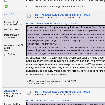
новый, был - 13NB - будет свсж Х13YZ сж29, VVT, DKZ-статическая р
оба с СЕКУ и электронным дозированием пропана
victor13
Re: Тяжёлая судьба чистокровного немца.
«
Ответ #7314 :
14-03-2021, 02:14:11 »
Карма: +7/-0
Цитата: vovka_berd от 28-12-2020, 14:42:45
Сообщений: 440
Советский анекдот: Будучи в гостях у Рейгана, Брежнев был с бо
Из:РУБЕЖНОЕ
мозгами негра. И пообещал хозяину белого дома во время ответного
жаренными мозгами комуниста. Рейган приехал, сидят за столом ж
Регистрация:
приносят полчаса, час, полтора. Брежнев в бешенстве подзывает о
27.11.2015
"Леонид Ильич, уже тридцать комунистов разрезали - мозгов ни капл
может языки приготовить???".
Активность за 30
А если серьезно: учиться надо - не тому что вам кажется у вас получ
дней
деньги. В росии, как я понимаю, единственный вариант если морда
0%
пилить госбюджет. За вежливость у вас там деньги не платят.
Offline
ну справедливости ради у нас и на росии одинаково-кто не работ
равны,а про учится на то где больше платят вообще чуш,вот у н
врачей ни трактористов зато прокуроров и ментов 80% работосп
понаучили,учится нужно тому к чему душа лежит,тогда ты получ
и делаешь её хорошо,нужно работать что бы жить,а не жить что 
второе,родился-потерпел и умер
«
Последнее редактирование: 14-03-2021,
22:25:33 от victor13
»
AKWoland
Re: Тяжёлая судьба чистокровного немца.
Lada Granta FL
«
Ответ #7315 :
14-03-2021, 09:54:10 »
2019 AT
Цитата: victor13 от 14-03-2021, 02:14:11
Карма: +44/-5
ну справедливости ради у нас на росии одинаково-кто не работает 