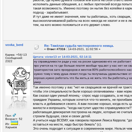
исполнить данные обещания, а с любых претензий всегда попыта
такая возможность. Именно поэтому он нытик без копейки в карм
подход - зарабатывают.
И тут даже не имеет значения, кем ты работаешь, хоть сварщик,
высокооплачиваемой работы на всех никогда не хватит и ее в л
тем, на кого можно положиться и кто держит слово.
vovka_berd
Re: Тяжёлая судьба чистокровного немца.
«
Ответ #7316 :
14-03-2021, 11:02:56 »
Карма: +54/-13
Цитата: victor13 от 14-03-2021, 02:14:11
Сообщений:
2322
ну справедливости ради у нас на росии одинаково-кто не работает 
про учится на то где больше платят вообще чуш,вот у нас нет ни с
трактористов зато прокуроров и ментов 80% работоспособного нас
нужно тому к чему душа лежит,тогда ты получаешь удовольствие о
хорошо,нужно работать что бы жить,а не жить что бы работать,у н
умер
Так именно поэтому у вас "нет ни сварщиков ни врачей ни тракто
чтобы эти специальности были хорошо оплачиваемы - вам норм
Как сказал один умный японец - спрос надо создавать, а не под н
граждане Украины, которым хочется что-то менять, не прогибае
власть и добиваемся своего. А вам похоже хорошо, когда есть ца
милости и вопрошать: "когда наступит царство справедливости??
работающая демократия построена на людях, которые не считал
Пол:
строили будущее, свое и своих детей.
Возраст: 52
А учиться надо ВСЕМУ, как говорила героиня Люиса Керрола: "дл
Из:
,
оставться на месте, надо быстро бежать" (с).
Харьков
Это очень подходит к ситуации в современном мире. Нельзя чем