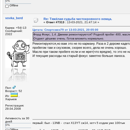
0%
Offline
vovka_berd
Re: Тяжёлая судьба чистокровного немца.
«
Ответ #7313 :
13-03-2021, 21:47:14 »
Карма: +54/-13
Цитата: Спортсмен79 от 13-03-2021, 20:05:00
Сообщений:
2322
Форд Фокус, 1,4. Движки ремонтируются? Родной пробег 400, масло
Отдают дёшево очень. Готов вложить нормально.
Ремонтируются,но вам это не по карману. Раза в 2 дороже кадет
пробегом там и скузовом, скорее всего, дела не очень хорошо.
Масло при таком пробеге если и не жрет(что врядли), то это не н
И текущие расходы на старый фокус заметно больше ланоса.
Пол:
Возраст: 52
Из:
,
Харьков
Регистрация:
29.04.2008
Активность за 30
дней
первый: был - 13NB - стал Х13YT сж14, хетч 5 ездим уже 100тык
0%
Offline