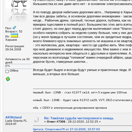
большинства из них даже авто нет - в основном электросамокат
А по поводу дворов набитыми дорогими авто... Например в Харьк
там все дворы забиты, в основном дорогими иномарками - заез
негде... Райончик дрянь: грязный, тесные дороги, публика, как на
ярмарка тщеславия в полный рост. Большинство этих авто взяты
Пол:
стоят дорого, но они друг перед другом выпячивают свое "благос
Возраст: 52
особого напряга собрать за неделю сумму больше, чем у них дохо
Из:
,
(он у меня правда в лучшем состоянии, чем их кредитные ведра, 
Харьков
моего ближнего круга знакомых ценность не машина и не кварт
- это жоповозка, дом, квартира - место где удобно жить. Мне п
Регистрация:
про моё движимое и недвижимое имущество. Мне важно с кем я
29.04.2008
насколько интересно мне общаться с друзъями и приятелями. А 
персонаж из волгограда "гопников" важен очередной айфон, цац
Активность за 30
дорогое бухло, гламурные шмотки...
дней
0%
Всегда будет быдло и всегда будут умные и практичные люди. И
Offline
меньше, а вторых все больше.
первый: был - 13NB - стал Х13YT сж14, хетч 5 ездим уже 100тык
новый, был - 13NB - будет свсж Х13YZ сж29, VVT, DKZ-статическая р
оба с СЕКУ и электронным дозированием пропана
AKWoland
Re: Тяжёлая судьба чистокровного немца.
Lada Granta FL
«
Ответ #7306 :
28-12-2020, 12:52:25 »
2019 AT
Цитата: Спортсмен79 от 27-12-2020, 15:57:03