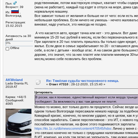
родственникам, потом мастерскую открыл, хватает чтобы содер
Пол:
Возраст: 39
(жена не работает), каждый год ездят в отпуск на моря, дома сд
нормальную машину.
Из:
,
Волгоград
Все зависит только от желания и больше ни от чего: если есть же
небольшая проблема. Если ничего не умеешь - нечего жаловаться
Регистрация:
виноват, надо учиться, это никогда не поздно.
15.02.2015
А что касается авто, кредит тачка или нет - это деньги. Вот даже 
Активность за 30
минимум 15-20 тыс рублей в месяц, если без первоначального в
дней
При зарплате в 20 тыс платить пришлось бы только один кредит, н
0%
жилье. Если двое в семье зарабатывают по 20 - оставшиеся день
Offline
себе, а если с детьми - вообще атас. А на самом деле большин
дороже, это значит, что за них платят или платили минимум 30ты
месяц можно себе позволить без проблем.
AKWoland
Re: Тяжёлая судьба чистокровного немца.
Lada Granta FL
«
Ответ #7310 :
28-12-2020, 15:15:40 »
2019 AT
Цитировать
Карма: +44/-5
В росии, как я понимаю, единственный вариант если морда трындет
Сообщений:
госбюджет. За вежливость у вас там деньги не платят.
4065
Можно-то можно, вот только долго ли продлится. Сейчас везде ш
одном только Волгограде пересажали немало народу за подобное
Ковидный кризис, конечно, по многим ударил, но в целом, как я у
способов заработать. Самое перспективное - это ИТ, с нового г
послабления по налогам, на фоне этого поднимаются зарплаты
https://its.1c.ru/db/newscomm/content/470545/hdoc
Лично у меня с 
это связано конечно не только с грядущими налоговыми плюшкам
В ИТ, конечно, на ходу так резко не запрыгнуть, там нужно начи