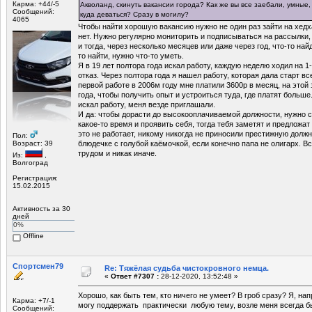
Карма: +44/-5
Акволанд, скинуть вакансии города? Как же вы все заебали, умны
Сообщений:
куда деваться? Сразу в могилу?
4065
Чтобы найти хорошую вакансию нужно не один раз зайти на хедха
нет. Нужно регулярно мониторить и подписываться на рассылки,
и тогда, через несколько месяцев или даже через год, что-то най
то найти, нужно что-то уметь.
Я в 19 лет полтора года искал работу, каждую неделю ходил на 
отказ. Через полтора года я нашел работу, которая дала старт в
первой работе в 2006м году мне платили 3600р в месяц, на этой
года, чтобы получить опыт и устроиться туда, где платят больше.
искал работу, меня везде приглашали.
И да: чтобы дорасти до высокооплачиваемой должности, нужно с
какое-то время и проявить себя, тогда тебя заметят и предложат
это не работает, никому никогда не приносили престижную долж
Пол:
Возраст: 39
блюдечке с голубой каёмочкой, если конечно папа не олигарх. 
трудом и никак иначе.
Из:
,
Волгоград
Регистрация:
15.02.2015
Активность за 30
дней
0%
Offline
Спортсмен79
Re: Тяжёлая судьба чистокровного немца.
«
Ответ #7307 :
28-12-2020, 13:52:48 »
Хорошо, как быть тем, кто ничего не умеет? В гроб сразу? Я, н
Карма: +7/-1
могу поддержать практически любую тему, возле меня всегда 
Сообщений: