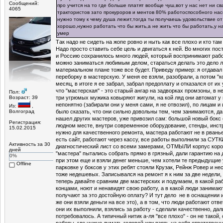
Сообщений:
про учится на то где больше платят вообще чуш,вот у нас нет ни с
4065
трактористов зато прокуроров и ментов 80% работоспособного нас
нужно тому к чему душа лежит,тогда ты получаешь удовольствие о
хорошо,нужно работать что бы жить,а не жить что бы работать,у н
умер
Так надо не сидеть на жопе ровно и ныть как все плохо и кто там 
Надо просто ставить себе цель и двигаться к ней. Во многих пос
и Россию сохранилось много людей, который воспринимают работ
можно заниматься любимым делом, стараться делать это дело л
материальном плане тоже все будет. Приведу пример: я отдавал
переборку в мастерскую. У меня ее взяли, разобрали, а потом "
месяц, в итоге я ее забрал, забрал предоплату и отказался от их 
что "мастерская" - это старый ангар на задворках промзоны, в н
Пол:
Возраст: 39
три угрюмых мужика ковыряют жигули, на кой ляд они автомат у
непонятно (забирали они у меня сами, я не отвозил), по лицам 
Из:
,
Волгоград
было сказать, что они сильно довольны тем, чем занимаются, да
нашел других мастеров, уже привозил сам: большой новый бокс 
Регистрация:
людном месте, внутри современное оборудование, стенды, инстр
15.02.2015
нужно для качественного ремонта, мастера работают не в рванье
есть сайт, работают через кассу, все работы выполнили за СУТКИ
Активность за 30
диагностический лист со всеми замерами, ОТМЫЛИ корпус коро
дней
"мастера" пытались собрать прямо в грязный, дали гарантию на 
0%
при этом еще и взяли денег меньше, чем хотели те предыдущие 
Offline
парковке у боксов у этих ребят стояли Крузак, Рейнж Ровер и н
тоже недешевых. Записывался на ремонт я к ним за две недели,
теперь давайте сравним две мастерских и подумаем, в какой ра
концами, ноют и ненавидят свою работу, а в какой люди занима
получают за это достойную оплату? И тут дело не в оснащении и
же они взяли деньги на все это), а в том, что люди работают отв
они их выполнили, взялись за работу - сделали качественно, дал
потребовалось. А типичный нитик а-ля "все плохо" - он не такой,
работы, где нужно думать головой или взять на себя ответственн