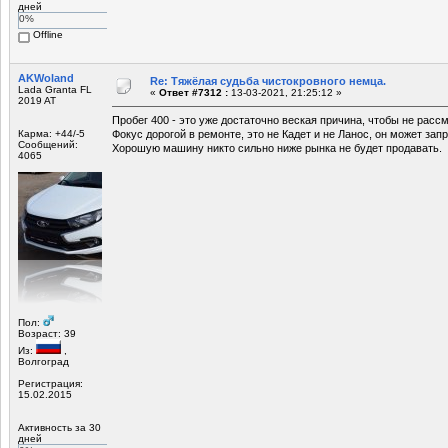
дней
0%
Offline
AKWoland
Re: Тяжёлая судьба чистокровного немца.
Lada Granta FL
«
Ответ #7312 :
13-03-2021, 21:25:12 »
2019 AT
Пробег 400 - это уже достаточно веская причина, чтобы не расс
Карма: +44/-5
Фокус дорогой в ремонте, это не Кадет и не Ланос, он может зап
Сообщений:
Хорошую машину никто сильно ниже рынка не будет продавать.
4065
Пол:
Возраст: 39
Из:
,
Волгоград
Регистрация:
15.02.2015
Активность за 30
дней