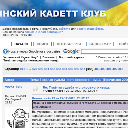
Добро пожаловать,
Гость
. Пожалуйста,
войдите
или
зарегистрируйтесь
.
Вам не пришло
письмо с кодом активации?
10-08-2026, 09:07:30
НАЧАЛО
ПОИСК
ФОТОГАЛЕРЕЯ
GOOGLEMAP
ВОЙ
Искать через Google на этом сайте
Украинский Кадетт Клуб
|
Главная
|
Бортовой журнал
|
0 Пользователей и 13 
Тяжёлая судьба чистокровного немца.
смотрят эту тему
Страниц:
«««
1
...
479
480
481
482
483
484
485
486
487
[
488
]
489
490
491
492
»»»
Автор
Тема: Тяжёлая судьба чистокровного немца. (Прочитано 2206
vovka_berd
Re: Тяжёлая судьба чистокровного немца.
«
Ответ #7305 :
28-12-2020, 02:42:06 »
Карма: +54/-13
Цитата: victor13 от 27-12-2020, 23:02:12
Сообщений:
2322
машина в кредит,жильё съёмное в гетто,зато 1к зелени в месяц на 
цивилизация
Вы удивитесь, но именно так живет молодежь-специалисты в Укр
зарабатывают в несколько раз больше, чем рассейские програм
жильё, напрягаться, если ты можешь снять любое или купить на 
большинсва есть такая сумма, ну или могут взять кредит без п
путешествуют, живут в свое удовольствие. Зачем им отягощать