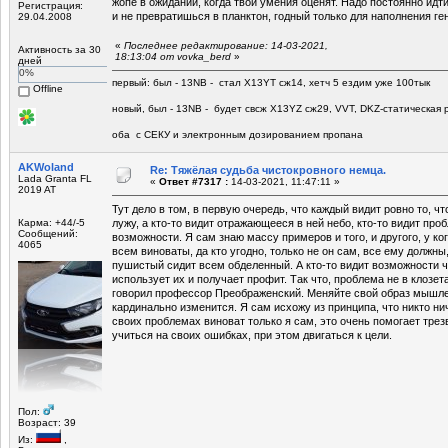
жопе в ожидании, когда твои умения оценят. Надо постоянно идти
Регистрация:
и не превратишься в планктон, годный только для наполнения ге
29.04.2008
«
Последнее редактирование: 14-03-2021,
Активность за 30
18:13:04 от vovka_berd
»
дней
0%
первый: был - 13NB - стал Х13YT сж14, хетч 5 ездим уже 100тык
Offline
новый, был - 13NB - будет свсж Х13YZ сж29, VVT, DKZ-статическая р
оба с СЕКУ и электронным дозированием пропана
AKWoland
Re: Тяжёлая судьба чистокровного немца.
Lada Granta FL
«
Ответ #7317 :
14-03-2021, 11:47:11 »
2019 AT
Тут дело в том, в первую очередь, что каждый видит ровно то, чт
Карма: +44/-5
лужу, а кто-то видит отражающееся в ней небо, кто-то видит проб
Сообщений:
возможности. Я сам знаю массу примеров и того, и другого, у ко
4065
всем виноваты, да кто угодно, только не он сам, все ему должны
пушистый сидит всем обделенный. А кто-то видит возможности ч
использует их и получает профит. Так что, проблема не в клозета
говорил профессор Преображенский. Меняйте свой образ мышле
кардинально изменится. Я сам исхожу из принципа, что никто ни
своих проблемах виноват только я сам, это очень помогает тре
учиться на своих ошибках, при этом двигаться к цели.
Пол:
Возраст: 39
Из:
,