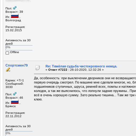
Пол:
Возраст: 39
Из:
,
Волгоград
Регистрация:
15.02.2015
Активность за 30
дней
0%
Offline
Спортсмен79
Re: Тяжёлая судьба чистокровного немца.
«
Ответ #7222 :
26-10-2020, 12:32:26 »
Да, особенность: при выключении дворников они не возвращаются
Карма: +7/-1
первую очередь смотрел. По машине мне сделали многое, но, бли
Сообщений:
подшипников ступичных, шруса, ремней всех, помпы и натяжног
3030
колодок, а так же выяснилось, что лопнули задние пружины.. Пр
Пол:
всё в очень хорошую сумму. Зато реально тишина... Там же три
Возраст: 46
клею.
Из:
,
Брянск
Регистрация:
22.11.2012
Активность за 30
дней
0%