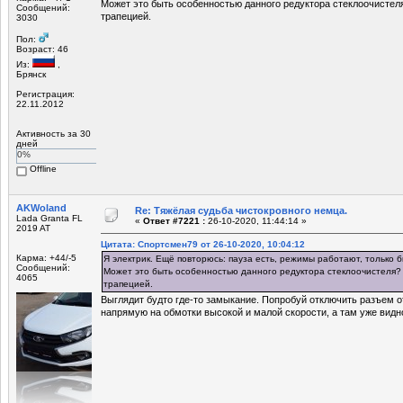
Может это быть особенностью данного редуктора стеклоочистел
Сообщений:
трапецией.
3030
Пол:
Возраст: 46
Из:
,
Брянск
Регистрация:
22.11.2012
Активность за 30
дней
0%
Offline
AKWoland
Re: Тяжёлая судьба чистокровного немца.
Lada Granta FL
«
Ответ #7221 :
26-10-2020, 11:44:14 »
2019 AT
Цитата: Спортсмен79 от 26-10-2020, 10:04:12
Карма: +44/-5
Я электрик. Ещё повторюсь: пауза есть, режимы работают, только б
Сообщений:
Может это быть особенностью данного редуктора стеклоочистеля? 
4065
трапецией.
Выглядит будто где-то замыкание. Попробуй отключить разъем о
напрямую на обмотки высокой и малой скорости, а там уже видн