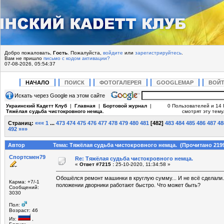
Добро пожаловать,
Гость
. Пожалуйста,
войдите
или
зарегистрируйтесь
.
Вам не пришло
письмо с кодом активации?
07-08-2026, 05:54:37
НАЧАЛО
ПОИСК
ФОТОГАЛЕРЕЯ
GOOGLEMAP
ВОЙ
Искать через Google на этом сайте
Украинский Кадетт Клуб
|
Главная
|
Бортовой журнал
|
0 Пользователей и 14 
Тяжёлая судьба чистокровного немца.
смотрят эту тему
Страниц:
«««
1
...
473
474
475
476
477
478
479
480
481
[
482
]
483
484
485
486
487
48
492
»»»
Автор
Тема: Тяжёлая судьба чистокровного немца. (Прочитано 2199
Спортсмен79
Re: Тяжёлая судьба чистокровного немца.
«
Ответ #7215 :
25-10-2020, 11:34:58 »
Обошёлся ремонт машинки в круглую сумму... И не всё сделали
Карма: +7/-1
положении дворники работают быстро. Что может быть?
Сообщений:
3030
Пол:
Возраст: 46
Из:
,