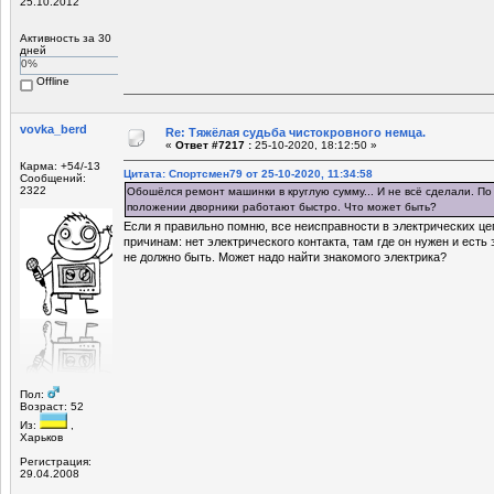
25.10.2012
Активность за 30
дней
0%
Offline
vovka_berd
Re: Тяжёлая судьба чистокровного немца.
«
Ответ #7217 :
25-10-2020, 18:12:50 »
Карма: +54/-13
Цитата: Спортсмен79 от 25-10-2020, 11:34:58
Сообщений:
2322
Обошёлся ремонт машинки в круглую сумму... И не всё сделали. По
положении дворники работают быстро. Что может быть?
Если я правильно помню, все неисправности в электрических це
причинам: нет электрического контакта, там где он нужен и есть 
не должно быть. Может надо найти знакомого электрика?
Пол:
Возраст: 52
Из:
,
Харьков
Регистрация:
29.04.2008