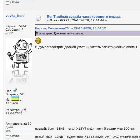
Offline
vovka_berd
Re: Тяжёлая судьба чистокровного немца.
«
Ответ #7223 :
26-10-2020, 12:44:44 »
Карма: +54/-13
Цитата: Спортсмен79 от 26-10-2020, 10:04:12
Сообщений:
2322
Я электрик. Где копать не знаю.
Я думал электрик должен уметь и читать электрические схемы...
Пол:
Возраст: 52
Из:
,
Харьков
Регистрация:
29.04.2008
Активность за 30
дней
первый: был - 13NB - стал Х13YT сж14, хетч 5 ездим уже 100тык
0%
Offline
новый, был - 13NB - будет свсж Х13YZ сж29, VVT, DKZ-статическая р