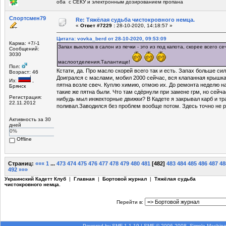
оба с СЕКУ и электронным дозированием пропана
Спортсмен79
Re: Тяжёлая судьба чистокровного немца.
«
Ответ #7229 :
28-10-2020, 14:18:57 »
Цитата: vovka_berd от 28-10-2020, 09:53:09
Карма: +7/-1
Запах выхлопа в салон из печки - это из под капота, скорее всего се
Сообщений:
3030
маслоотделения.Талантище!
Пол:
Кстати, да. Про масло скорей всего так и есть. Запах больше си
Возраст: 46
Доигрался с маслами, мобил 2000 сейчас, вся клапанная крышк
Из:
,
пятна возле свеч. Куплю химию, отмою их. До ремонта неделю на
Брянск
такие же пятна были. Что там сдёрнули при замене грм, но сейча
Регистрация:
нибудь мыл инжекторные движки? В Кадете я закрывал карб и тр
22.11.2012
поливал.Заводился без проблем вообще потом. Здесь точно не р
Активность за 30
дней
0%
Offline
Страниц:
«««
1
...
473
474
475
476
477
478
479
480
481
[
482
]
483
484
485
486
487
48
492
»»»
Украинский Кадетт Клуб
|
Главная
|
Бортовой журнал
|
Тяжёлая судьба
чистокровного немца.
Перейти в:
Powered by SMF 1.1.19
|
SMF © 2006-2008, Simple Machin