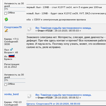
Активность за 30
дней
первый: был - 13NB - стал Х13YT сж14, хетч 5 ездим уже 100тык
0%
Offline
новый, был - 13NB - будет свсж Х13YZ сж29, VVT, DKZ-статическая р
оба с СЕКУ и электронным дозированием пропана
Спортсмен79
Re: Тяжёлая судьба чистокровного немца.
«
Ответ #7218 :
26-10-2020, 08:55:03 »
Знакомого электрика нет. Мотористы, слесаря, даже диагносты -
Карма: +7/-1
дефицит. При чём здесь контакт и прочее? Все положения работа
Сообщений:
нужно. И пауза есть. Поэтому хочу узнать, может, это особеннос
3030
салоне есть, реле исправно.
Пол:
Возраст: 46
Из:
,
Брянск
Регистрация:
22.11.2012
Активность за 30
дней
0%
Offline
vovka_berd
Re: Тяжёлая судьба чистокровного немца.
«
Ответ #7219 :
26-10-2020, 09:08:52 »
Карма: +54/-13
Цитата: Спортсмен79 от 26-10-2020, 08:55:03
Сообщений: