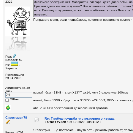
2322
Знакомого электрика нет. Мотористы, слесаря, даже диагносты - на
При чём здесь контакт и прочее? Все положения работают, только 
есть. Поэтому хочу узнать, может, это особенность такая Ланосов. 
исправно.
Поправьте меня, если я ошибаюсь, но если я правильно помню -
Пол:
Возраст: 52
Из:
,
Харьков
Регистрация:
29.04.2008
Активность за 30
дней
первый: был - 13NB - стал Х13YT сж14, хетч 5 ездим уже 100тык
0%
Offline
новый, был - 13NB - будет свсж Х13YZ сж29, VVT, DKZ-статическая р
оба с СЕКУ и электронным дозированием пропана
Спортсмен79
Re: Тяжёлая судьба чистокровного немца.
«
Ответ #7220 :
26-10-2020, 10:04:12 »
Я электрик. Ещё повторюсь: пауза есть, режимы работают, только
Карма: +7/-1