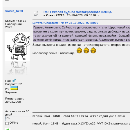
vovka_berd
Re: Тяжёлая судьба чистокровного немца.
«
Ответ #7228 :
28-10-2020, 09:53:09 »
Карма: +54/-13
Цитата: Спортсмен79 от 28-10-2020, 07:28:00
Сообщений:
2322
Привет, Антонович. Сейчас не до стеклоочистителя. Шрус новый ск
выхлопом в салон при печке, видимо, езда по лужам добила и нержа
тракт выхлопной из дорогой, хорошей фирмы нержавейки - бывший 
хотя не сечёт нигде, тихо работает машина. А для меня выхлоп в са
Запах выхлопа в салон из печки - это из под капота, скорее всег
маслоотделения.Талантище!
Пол:
Возраст: 52
Из:
,
Харьков
Регистрация:
29.04.2008
Активность за 30
дней
первый: был - 13NB - стал Х13YT сж14, хетч 5 ездим уже 100тык
0%
Offline
новый, был - 13NB - будет свсж Х13YZ сж29, VVT, DKZ-статическая р