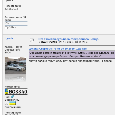
Брянск
Регистрация:
22.11.2012
Активность за 30
дней
0%
Offline
Lyorik
Re: Тяжёлая судьба чистокровного немца.
«
Ответ #7216 :
25-10-2020, 13:15:28 »
Карма: +48/-0
Цитата: Спортсмен79 от 25-10-2020, 11:34:58
Сообщений:
2004
Обошёлся ремонт машинки в круглую сумму... И не всё сделали. По
положении дворники работают быстро. Что может быть?
свет в салоне горит?если нет-дело в предохранителе,F1 вроде.
Номер авто:
Пол:
Возраст: 52
Из:
,
Хмельницкий
Регистрация: