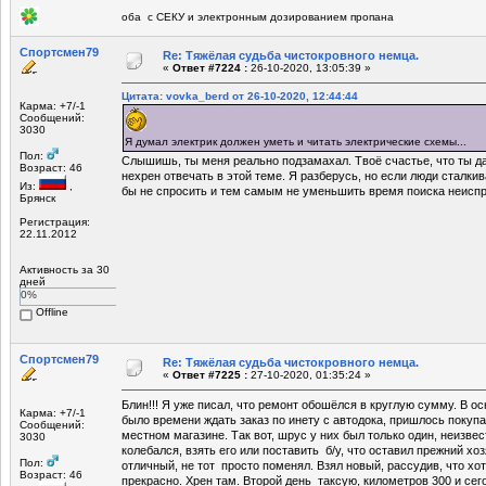
оба с СЕКУ и электронным дозированием пропана
Спортсмен79
Re: Тяжёлая судьба чистокровного немца.
«
Ответ #7224 :
26-10-2020, 13:05:39 »
Цитата: vovka_berd от 26-10-2020, 12:44:44
Карма: +7/-1
Сообщений:
3030
Я думал электрик должен уметь и читать электрические схемы...
Пол:
Слышишь, ты меня реально подзамахал. Твоё счастье, что ты да
Возраст: 46
нехрен отвечать в этой теме. Я разберусь, но если люди сталки
Из:
,
бы не спросить и тем самым не уменьшить время поиска неисп
Брянск
Регистрация:
22.11.2012
Активность за 30
дней
0%
Offline
Спортсмен79
Re: Тяжёлая судьба чистокровного немца.
«
Ответ #7225 :
27-10-2020, 01:35:24 »
Блин!!! Я уже писал, что ремонт обошёлся в круглую сумму. В осн
Карма: +7/-1
было времени ждать заказ по инету с автодока, пришлось покупа
Сообщений:
местном магазине. Так вот, шрус у них был только один, неизве
3030
колебался, взять его или поставить б/у, что оставил прежний хоз
Пол:
отличный, не тот просто поменял. Взял новый, рассудив, что хот
Возраст: 46
прекрасно. Хрен там. Второй день таксую, километров 300 и се