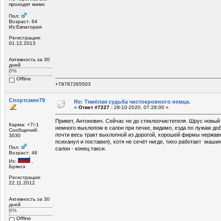
проходят мимо
Пол:
Возраст: 64
Из:Евпатория
Регистрация:
01.12.2013
Активность за 30
дней
0%
Offline
+79787265503
Спортсмен79
Re: Тяжёлая судьба чистокровного немца.
«
Ответ #7227 :
28-10-2020, 07:28:00 »
Привет, Антонович. Сейчас не до стеклоочистителя. Шрус новый 
Карма: +7/-1
немного выхлопом в салон при печке, видимо, езда по лужам до
Сообщений:
почти весь тракт выхлопной из дорогой, хорошей фирмы нержав
3030
психанул и поставил), хотя не сечёт нигде, тихо работает маши
Пол:
салон - конец такси.
Возраст: 46
Из:
,
Брянск
Регистрация:
22.11.2012
Активность за 30
дней
0%
Offline