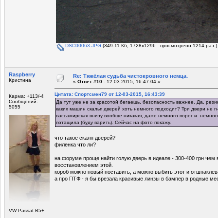
DSC00063.JPG
(349.11 Кб, 1728x1296 - просмотрено 1214 раз.)
Raspberry
Re: Тяжёлая судьба чистокровного немца.
Кристина
«
Ответ #10 :
12-03-2015, 16:47:04 »
Цитата: Спортсмен79 от 12-03-2015, 16:43:39
Карма: +113/-4
Сообщений:
Да тут уже не за красотой бегаешь, безопасность важнее. Да, резин
5055
каких машин скальп дверей хоть немного подходит? Три двери не г
пассажирская внизу вообще никакая, даже немного порог и немног
потащила (буду варить). Сейчас на фото покажу.
что такое скалп дверей?
филенка что ли?
на форуме проще найти голую дверь в идеале - 300-400 грн чем
восстановлением этой.
короб можно новый поставить, а можно выбить этот и отшпаклева
а про ПТФ - я бы врезала красивые линзы в бампер в родные ме
VW Passat B5+