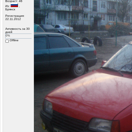
Возраст: 46
Из:
,
Брянск
Регистрация:
22.11.2012
Активность за 30
дней
0%
Offline