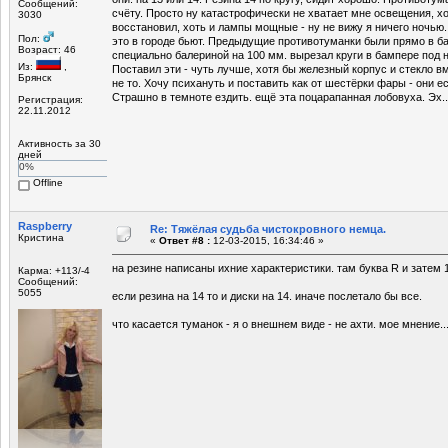
Сообщений:
счёту. Просто ну катастрофически не хватает мне освещения, х
3030
восстановил, хоть и лампы мощные - ну не вижу я ничего ночью.
Пол:
это в городе бьют. Предыдущие противотуманки были прямо в б
Возраст: 46
специально балериной на 100 мм. вырезал круги в бампере под н
Из:
,
Поставил эти - чуть лучше, хотя бы железный корпус и стекло в
Брянск
не то. Хочу психануть и поставить как от шестёрки фары - они е
Страшно в темноте ездить. ещё эта поцарапанная лобовуха. Эх..
Регистрация:
22.11.2012
Активность за 30
дней
0%
Offline
Raspberry
Re: Тяжёлая судьба чистокровного немца.
Кристина
«
Ответ #8 :
12-03-2015, 16:34:46 »
на резине написаны ихние характеристики. там буква R и затем 
Карма: +113/-4
Сообщений:
5055
если резина на 14 то и диски на 14. иначе послетало бы все.
что касается туманок - я о внешнем виде - не ахти. мое мнение..