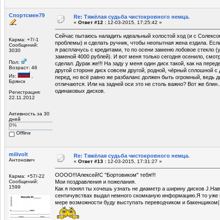
Спортсмен79
Re: Тяжёлая судьба чистокровного немца.
«
Ответ #12 :
12-03-2015, 17:25:42 »
Сейчас пытаюсь наладить идеальный холостой ход (и с Солексо
Карма: +7/-1
проблемы) и сделать ручник, чтобы неопытная жена ездила. Если
Сообщений:
я расплачусь с кредитами, то по осени заменю лобовое стекло (
3030
заменой 4000 рублей). И вот меня только сегодня осенило, смотр
Пол:
сделал. Дурак же!!! На заду у меня один диск такой, как на перед
Возраст: 46
другой стороне диск совсем другой, родной, чёрный сплошной с 
Из:
,
перед, но всё равно же разбаланс должен быть огромный, ведь 
Брянск
отличаются. Или на задней оси это не столь важно? Вот же блин.
одинаковых дисков.
Регистрация:
22.11.2012
Активность за 30
дней
0%
Offline
milivolt
Re: Тяжёлая судьба чистокровного немца.
Антонович
«
Ответ #13 :
12-03-2015, 17:31:27 »
ОООО!!!Алексей!С "Бортовиком" тебя!!!
Карма: +57/-22
Сообщений:
Мои поздравления и пожелания.
1599
Как я понял ты хочешь узнать не диаметр а ширину дисков J.На
сентичувствах выдал немного скомканую информацию.Я то уже п
мере возможности буду выступать переводчиком и бакенщиком(