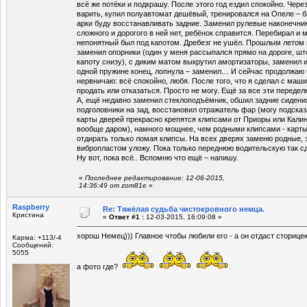
всё же потёки и подкрашу. После этого год ездил спокойно. Чере
варить, купил полуавтомат дешёвый, тренировался на Опеле – б
арки буду восстанавливать задние. Заменил рулевые наконечник
сложного и дорогого в ней нет, ребёнок справится. Перебирал и ме
непонятный был под капотом. Дребезг не ушёл. Прошлым летом п
заменил опорники (один у меня рассыпался прямо на дороге, шт
капоту снизу), с диким матом выкрутил амортизаторы, заменил и
одной пружине конец, лопнула – заменил… И сейчас продолжаю ч
нервничаю: всё спокойно, любя. После того, что я сделал с маши
продать или отказаться. Просто не могу. Ещё за все эти передел
А, ещё недавно заменил стеклоподъёмник, обшил задние сидени
подголовники на зад, восстановил отражатель фар (могу подсказа
карты дверей прекрасно крепятся клипсами от Приоры или Калины
вообще даром), намного мощнее, чем родными клипсами - карты
отдирать только ломая клипсы. На всех дверях заменю родные, 
вибропластом уложу. Пока только переднюю водительскую так сд
Ну вот, пока всё.. Вспомню что ещё – напишу.
«
Последнее редактирование: 12-06-2015,
14:36:49 от zom81e
»
Raspberry
Re: Тяжёлая судьба чистокровного немца.
Кристина
«
Ответ #1 :
12-03-2015, 16:09:08 »
хорош Немец))) Главное чтобы любили его - а он отдаст сторице
Карма: +113/-4
Сообщений:
5055
а фото где?