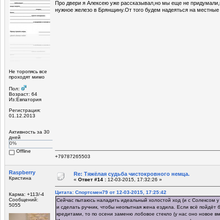
Про двери я Алексею уже рассказывал,но мы еще не придумали
нужное железо в Брянщину.От того будем надеяться на местные
Не торопясь все
проходят мимо
Пол:
Возраст: 64
Из:Евпатория
Регистрация:
01.12.2013
Активность за 30
дней
0%
Offline
+79787265503
Raspberry
Re: Тяжёлая судьба чистокровного немца.
Кристина
«
Ответ #14 :
12-03-2015, 17:32:26 »
Цитата: Спортсмен79 от 12-03-2015, 17:25:42
Карма: +113/-4
Сообщений:
Сейчас пытаюсь наладить идеальный холостой ход (и с Солексом у
5055
и сделать ручник, чтобы неопытная жена ездила. Если всё пойдёт б
кредитами, то по осени заменю лобовое стекло (у нас оно новое в