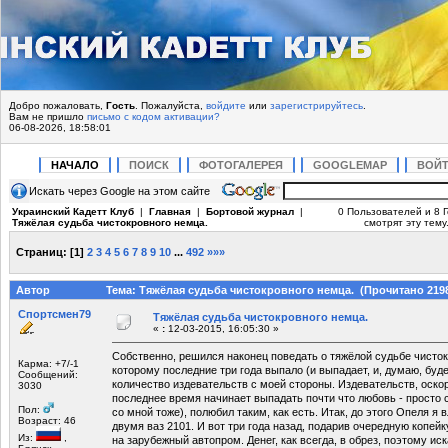
Добро пожаловать,
Гость
. Пожалуйста,
войдите
или
зарегистрируйтесь
.
Вам не пришло
письмо с кодом активации?
06-08-2026, 18:58:01
НАЧАЛО
ПОИСК
ФОТОГАЛЕРЕЯ
GOOGLEMAP
ВОЙ
Искать через Google на этом сайте
Украинский Кадетт Клуб
|
Главная
|
Бортовой журнал
|
0 Пользователей и 8 
Тяжёлая судьба чистокровного немца.
смотрят эту тему
Страниц:
[
1
]
2
3
4
5
6
7
8
9
10
...
492
»»»
Автор
Тема: Тяжёлая судьба чистокровного немца. (Прочитано 2198
Спортсмен79
Тяжёлая судьба чистокровного немца.
«
:
12-03-2015, 16:05:30 »
Собственно, решился наконец поведать о тяжёлой судьбе чисто
Карма: +7/-1
которому последние три года выпало (и выпадает, и, думаю, бу
Сообщений:
количество издевательств с моей стороны. Издевательств, оскор
3030
последнее время начинает выпадать почти что любовь - просто 
Пол:
со мной тоже), полюбил таким, как есть. Итак, до этого Опеля я
Возраст: 46
двумя ваз 2101. И вот три года назад, подарив очередную копей
Из:
,
на зарубежный автопром. Денег, как всегда, в обрез, поэтому иск