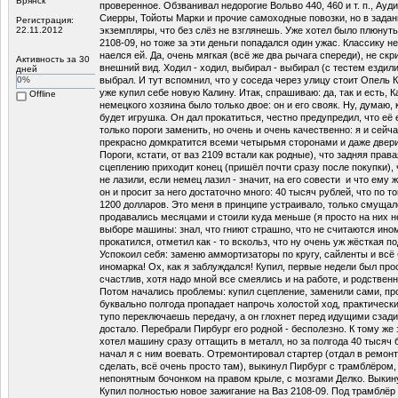
Брянск
проверенное. Обзванивал недорогие Вольво 440, 460 и т. п., Ауд
Сиерры, Тойоты Марки и прочие самоходные повозки, но в зада
Регистрация:
22.11.2012
экземпляры, что без слёз не взглянешь. Уже хотел было плюнуть 
2108-09, но тоже за эти деньги попадался один ужас. Классику н
наелся ей. Да, очень мягкая (всё же два рычага спереди), не скр
Активность за 30
внешний вид. Ходил - ходил, выбирал - выбирал (с тестем ездил
дней
0%
выбрал. И тут вспомнил, что у соседа через улицу стоит Опель Ка
уже купил себе новую Калину. Итак, спрашиваю: да, так и есть, 
Offline
немецкого хозяина было только двое: он и его свояк. Ну, думаю,
будет игрушка. Он дал прокатиться, честно предупредил, что её
только пороги заменить, но очень и очень качественно: я и сейч
прекрасно домкратится всеми четырьмя сторонами и даже двер
Пороги, кстати, от ваз 2109 встали как родные), что задняя права
сцеплению приходит конец (пришёл почти сразу после покупки), 
не лазили, если немец лазил - значит, на его совести и что ему 
он и просит за него достаточно много: 40 тысяч рублей, что по т
1200 долларов. Это меня в принципе устраивало, только смущал
продавались месяцами и стоили куда меньше (я просто на них 
выборе машины: знал, что гниют страшно, что не считаются ином
прокатился, отметил как - то вскольз, что ну очень уж жёсткая по
Успокоил себя: заменю аммортизаторы по кругу, сайленты и всё 
иномарка! Ох, как я заблуждался! Купил, первые недели был про
счастлив, хотя надо мной все смеялись и на работе, и родствен
Потом начались проблемы: купил сцепление, заменили сами, пр
буквально полгода пропадает напрочь холостой ход, практически 
тупо переключаешь передачу, а он глохнет перед идущими сзад
достало. Перебрали Пирбург его родной - бесполезно. К тому же
хотел машину сразу оттащить в металл, но за полгода 40 тысяч
начал я с ним воевать. Отремонтировал стартер (отдал в ремонт
сделать, всё очень просто там), выкинул Пирбург с трамблёром, 
непонятным бочонком на правом крыле, с мозгами Делко. Выкин
Купил полностью новое зажигание на Ваз 2108-09. Под трамблёр