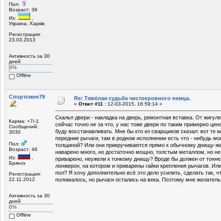
Пол:
Возраст: 36
Из:
,
Украiна, Харкiв
Регистрация:
23.03.2013
Активность за 30
дней
0%
Offline
Спортсмен79
Re: Тяжёлая судьба чистокровного немца.
«
Ответ #11 :
12-03-2015, 16:59:14 »
Скальп двери - накладка на дверь, ремонтная вставка. От жигуле
Карма: +7/-1
сейчас точно не за что, у нас тоже двери по таким примерно цена
Сообщений:
буду восстанавливать. Мне бы кто из сварщиков сказал: вот те м
3030
передние рычаги, там в родном исполнении есть что - нибудь м
Пол:
толщиной? Или они прикручиваются прямо к обычному днищу-же
Возраст: 46
наварено много, но достаточно мощно, толстым металлом, но не 
Из:
,
приварено, неужели к тонкому днищу? Вроде бы должен от тонн
Брянск
лонжерон, на котором и приварены гайки крепления рычагов. Или
пол? Я хочу дополнительно всё это дело усилить, сделать так, ч
Регистрация:
22.11.2012
поломалось, но рычаги остались на века. Поэтому мне желатель
Активность за 30
дней
0%
Offline