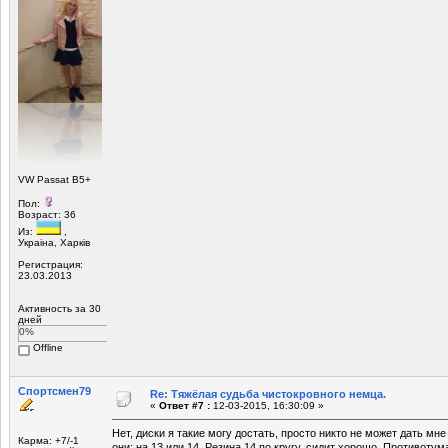
VW Passat B5+
Пол:
Возраст: 36
Из:
,
Украiна, Харкiв
Регистрация:
23.03.2013
Активность за 30
дней
0%
Offline
Спортсмен79
Re: Тяжёлая судьба чистокровного немца.
«
Ответ #7 :
12-03-2015, 16:30:09 »
Нет, диски я такие могу достать, просто никто не может дать мне
Карма: +7/-1
они: на 13 или 14. Резина 14 по кругу, сидит хорошо. Противотум