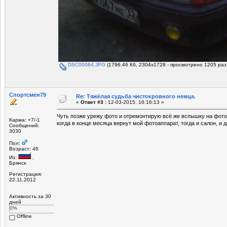
DSC00064.JPG
(1796.46 Кб, 2304x1728 - просмотрено 1205 раз.
Спортсмен79
Re: Тяжёлая судьба чистокровного немца.
«
Ответ #3 :
12-03-2015, 16:16:13 »
Чуть позже урежу фото и отремонтирую всё же вспышку на фото
Карма: +7/-1
когда в конце месяца вернут мой фотоаппарат, тогда и салон, и 
Сообщений:
3030
Пол:
Возраст: 46
Из:
,
Брянск
Регистрация:
22.11.2012
Активность за 30
дней
0%
Offline