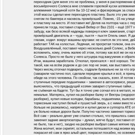
переходник (для меня это не проблема, у меня в распоряжении 
восьмёрочного Солекса мне сплавили горелкой куски аллюминия 
аллюминия толщиной хотя бы 10-12 мм) и фрезеровщик за спасиб
этой массы сделал мне переходную пластину. Было это уже зим
снегом по бампера и насквозь промёрзший. Помню, -15 на улице
и пластину на место. И поставил же! Делов на полтора часа с п
принесли тогда, поставил старый Вебер от Ваз 2101 – ещё 1977 г
забуду, как безо всякой надежды повернул ключ зажигания, стар
промёрзший двигатель и – чудо, пыхтя – пыхтя Опель ожил. Я д
глазам, ходил вокруг машины кругами: не снится ли это мне, д
работает ТАК на холостых. Ледяная, не прогретая толком, она о
Воодушевлённый, поставил через несколько дней Солекс, а Вебе
вспомнить, кому, очень жалею об этом, потому как всё же он на
Солекса. Просто не было у него штуцера под вакуумник и обратк
Итак, машина заработала. Откопал, проехался – всё хорошо. Тяги
такой, как на всём родном и до сих пор не знаю, как выставить н
Через месяц отогнал подварить, содрали буквально ни за что о
(заварили частично пол, сделали передние крылья и всё, в принци
обиде на этого человека. По свойски, так сказать, взял. И пото
ступичные передние подшипники – заменил в автосервисе, реши
выяснилось, что предыдущий хозяин заварил ступичные гайки… 
не съёмная на Кадете. Тут бы я точно уже согнал его в металл, 
немалые. Матерясь, купил на разборке балку от Вектры (недорог
разборке), купил новые колодки, барабаны, подшипники, выясни
тормозным наступил белый и пушистый зверь, а с ними вместе 
больше не разжались), напрягся и купил диски и суппорта АТЕ о
уж больно новые дороги были. Попутно частично заменил торм
Всё сам – реально денег уже спалил столько, что пришлось само
заменил задние амортизаторы – думал, мягче будут, поставил от
не было, так и нет), заодно на разборке выбрал самые мягкие 
Жена молчит, мои скрипят, остальные потешаются над моими м
покрасил её сам в ярко алый цвет, покрасил похабно, но освежил