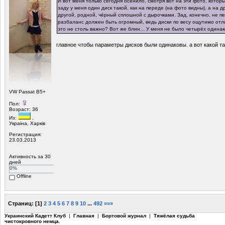
И вот меня только сегодня осенило, смотря вот на эти фото, которы
заду у меня один диск такой, как на переде (на фото видны), а на 
другой, родной, чёрный сплошной с дырочками. Зад, конечно, не пе
разбаланс должен быть огромный, ведь диски по весу ощутимо отл
это не столь важно? Вот же блин... У меня не было четырёх одинак
главное чтобы параметры дисков были одинаковы. а вот какой та
VW Passat B5+
Пол:
Возраст: 36
Из:
,
Украiна, Харкiв
Регистрация:
23.03.2013
Активность за 30
дней
0%
Offline
Страниц:
[
1
]
2
3
4
5
6
7
8
9
10
...
492
»»»
Украинский Кадетт Клуб
|
Главная
|
Бортовой журнал
|
Тяжёлая судьба
чистокровного немца.