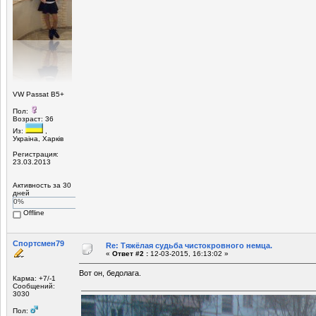
VW Passat B5+
Пол:
Возраст: 36
Из:
,
Украiна, Харкiв
Регистрация:
23.03.2013
Активность за 30
дней
0%
Offline
Спортсмен79
Re: Тяжёлая судьба чистокровного немца.
«
Ответ #2 :
12-03-2015, 16:13:02 »
Вот он, бедолага.
Карма: +7/-1
Сообщений:
3030
Пол: