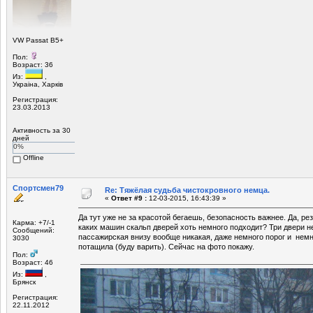
VW Passat B5+
Пол:
Возраст: 36
Из:
,
Украiна, Харкiв
Регистрация:
23.03.2013
Активность за 30
дней
0%
Offline
Спортсмен79
Re: Тяжёлая судьба чистокровного немца.
«
Ответ #9 :
12-03-2015, 16:43:39 »
Да тут уже не за красотой бегаешь, безопасность важнее. Да, рези
Карма: +7/-1
каких машин скальп дверей хоть немного подходит? Три двери н
Сообщений:
пассажирская внизу вообще никакая, даже немного порог и немн
3030
потащила (буду варить). Сейчас на фото покажу.
Пол:
Возраст: 46
Из:
,
Брянск
Регистрация:
22.11.2012