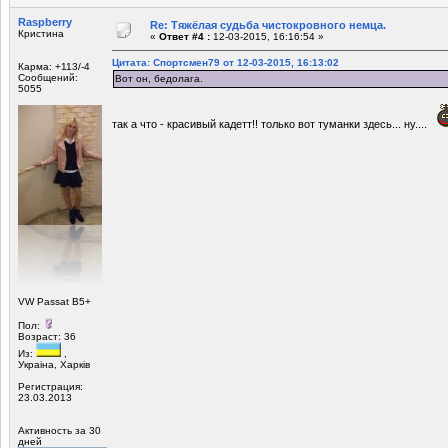
Raspberry
Re: Тяжёлая судьба чистокровного немца.
Кристина
«
Ответ #4 :
12-03-2015, 16:16:54 »
Цитата: Спортсмен79 от 12-03-2015, 16:13:02
Карма: +113/-4
Сообщений:
Вот он, бедолага.
5055
так а что - красивый кадетт!! только вот туманки здесь... ну....
VW Passat B5+
Пол:
Возраст: 36
Из:
,
Украiна, Харкiв
Регистрация:
23.03.2013
Активность за 30
дней