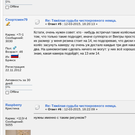
0%
Offline
Спортсмен79
Re: Тяжёлая судьба чистокровного немца.
«
Ответ #5 :
12-03-2015, 16:20:13 »
Кстати, очень нужен совет: кто - нибудь встречал такие колёсные
Карма: +7/-1
том, что только такие подходят, иначе суппорта от Вектры прос
Сообщений:
их размер: у меня резина стоит на 14, но подозреваю, что диски 
3030
колёс засунуть камеру: ну очень уж достало каждые три дня нак
Пол:
два. На шиномонтаже сделать ничего не могут: у них всё хорошо,
Возраст: 46
знаю, какая камера подойдёт, на 13 или 14.
Из:
,
Брянск
Регистрация:
22.11.2012
Активность за 30
дней
0%
Offline
Raspberry
Re: Тяжёлая судьба чистокровного немца.
Кристина
«
Ответ #6 :
12-03-2015, 16:22:09 »
нужны именно с таким рисунком?
Карма: +113/-4
Сообщений:
5055