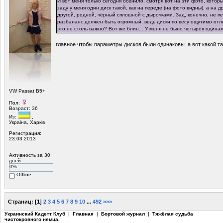
И вот меня только сегодня осенило, смотря вот на эти фото, которы
заду у меня один диск такой, как на переде (на фото видны), а на 
другой, родной, чёрный сплошной с дырочками. Зад, конечно, не пе
разбаланс должен быть огромный, ведь диски по весу ощутимо отл
это не столь важно? Вот же блин... У меня не было четырёх одинак
главное чтобы параметры дисков были одинаковы. а вот какой та
VW Passat B5+
Пол:
Возраст: 36
Из:
,
Украiна, Харкiв
Регистрация:
23.03.2013
Активность за 30
дней
0%
Offline
Страниц:
[
1
]
2
3
4
5
6
7
8
9
10
...
492
»»»
Украинский Кадетт Клуб
|
Главная
|
Бортовой журнал
|
Тяжёлая судьба
чистокровного немца.