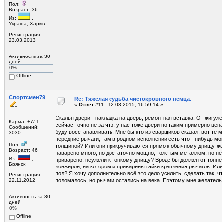
Пол:
Возраст: 36
Из:
,
Украiна, Харкiв
Регистрация:
23.03.2013
Активность за 30
дней
0%
Offline
Спортсмен79
Re: Тяжёлая судьба чистокровного немца.
«
Ответ #11 :
12-03-2015, 16:59:14 »
Скальп двери - накладка на дверь, ремонтная вставка. От жигуле
Карма: +7/-1
сейчас точно не за что, у нас тоже двери по таким примерно цена
Сообщений:
буду восстанавливать. Мне бы кто из сварщиков сказал: вот те м
3030
передние рычаги, там в родном исполнении есть что - нибудь м
Пол:
толщиной? Или они прикручиваются прямо к обычному днищу-же
Возраст: 46
наварено много, но достаточно мощно, толстым металлом, но не 
Из:
,
приварено, неужели к тонкому днищу? Вроде бы должен от тонн
Брянск
лонжерон, на котором и приварены гайки крепления рычагов. Или
пол? Я хочу дополнительно всё это дело усилить, сделать так, ч
Регистрация:
22.11.2012
поломалось, но рычаги остались на века. Поэтому мне желатель
Активность за 30
дней
0%
Offline