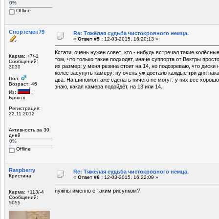
0%
Offline
Спортсмен79
Re: Тяжёлая судьба чистокровного немца.
«
Ответ #5 :
12-03-2015, 16:20:13 »
Кстати, очень нужен совет: кто - нибудь встречал такие колёсные
Карма: +7/-1
том, что только такие подходят, иначе суппорта от Вектры прос
Сообщений:
их размер: у меня резина стоит на 14, но подозреваю, что диски 
3030
колёс засунуть камеру: ну очень уж достало каждые три дня нак
Пол:
два. На шиномонтаже сделать ничего не могут: у них всё хорошо,
Возраст: 46
знаю, какая камера подойдёт, на 13 или 14.
Из:
,
Брянск
Регистрация:
22.11.2012
Активность за 30
дней
0%
Offline
Raspberry
Re: Тяжёлая судьба чистокровного немца.
Кристина
«
Ответ #6 :
12-03-2015, 16:22:09 »
нужны именно с таким рисунком?
Карма: +113/-4
Сообщений:
5055