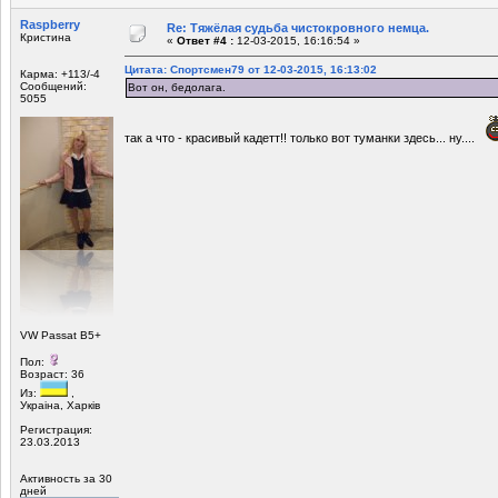
Raspberry
Re: Тяжёлая судьба чистокровного немца.
Кристина
«
Ответ #4 :
12-03-2015, 16:16:54 »
Цитата: Спортсмен79 от 12-03-2015, 16:13:02
Карма: +113/-4
Сообщений:
Вот он, бедолага.
5055
так а что - красивый кадетт!! только вот туманки здесь... ну....
VW Passat B5+
Пол:
Возраст: 36
Из:
,
Украiна, Харкiв
Регистрация:
23.03.2013
Активность за 30
дней