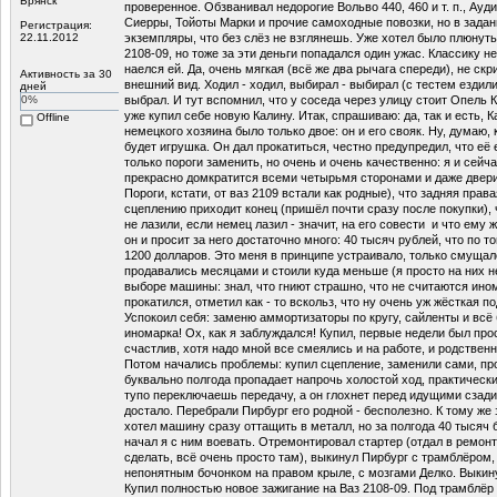
Брянск
проверенное. Обзванивал недорогие Вольво 440, 460 и т. п., Ауд
Сиерры, Тойоты Марки и прочие самоходные повозки, но в зада
Регистрация:
22.11.2012
экземпляры, что без слёз не взглянешь. Уже хотел было плюнуть 
2108-09, но тоже за эти деньги попадался один ужас. Классику н
наелся ей. Да, очень мягкая (всё же два рычага спереди), не скр
Активность за 30
внешний вид. Ходил - ходил, выбирал - выбирал (с тестем ездил
дней
0%
выбрал. И тут вспомнил, что у соседа через улицу стоит Опель Ка
уже купил себе новую Калину. Итак, спрашиваю: да, так и есть, 
Offline
немецкого хозяина было только двое: он и его свояк. Ну, думаю,
будет игрушка. Он дал прокатиться, честно предупредил, что её
только пороги заменить, но очень и очень качественно: я и сейч
прекрасно домкратится всеми четырьмя сторонами и даже двер
Пороги, кстати, от ваз 2109 встали как родные), что задняя права
сцеплению приходит конец (пришёл почти сразу после покупки), 
не лазили, если немец лазил - значит, на его совести и что ему 
он и просит за него достаточно много: 40 тысяч рублей, что по т
1200 долларов. Это меня в принципе устраивало, только смущал
продавались месяцами и стоили куда меньше (я просто на них 
выборе машины: знал, что гниют страшно, что не считаются ином
прокатился, отметил как - то вскольз, что ну очень уж жёсткая по
Успокоил себя: заменю аммортизаторы по кругу, сайленты и всё 
иномарка! Ох, как я заблуждался! Купил, первые недели был про
счастлив, хотя надо мной все смеялись и на работе, и родствен
Потом начались проблемы: купил сцепление, заменили сами, пр
буквально полгода пропадает напрочь холостой ход, практически 
тупо переключаешь передачу, а он глохнет перед идущими сзад
достало. Перебрали Пирбург его родной - бесполезно. К тому же
хотел машину сразу оттащить в металл, но за полгода 40 тысяч
начал я с ним воевать. Отремонтировал стартер (отдал в ремонт
сделать, всё очень просто там), выкинул Пирбург с трамблёром, 
непонятным бочонком на правом крыле, с мозгами Делко. Выкин
Купил полностью новое зажигание на Ваз 2108-09. Под трамблёр