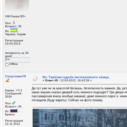
VW Passat B5+
Пол:
Возраст: 36
Из:
,
Украiна, Харкiв
Регистрация:
23.03.2013
Активность за 30
дней
0%
Offline
Спортсмен79
Re: Тяжёлая судьба чистокровного немца.
«
Ответ #9 :
12-03-2015, 16:43:39 »
Да тут уже не за красотой бегаешь, безопасность важнее. Да, рези
Карма: +7/-1
каких машин скальп дверей хоть немного подходит? Три двери н
Сообщений:
пассажирская внизу вообще никакая, даже немного порог и немн
3030
потащила (буду варить). Сейчас на фото покажу.
Пол:
Возраст: 46
Из:
,
Брянск
Регистрация:
22.11.2012