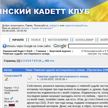
Добро пожаловать,
Гость
. Пожалуйста,
войдите
или
зарегистрируйтесь
.
Вам не пришло
письмо с кодом активации?
06-08-2026, 18:50:50
НАЧАЛО
ПОИСК
ФОТОГАЛЕРЕЯ
GOOGLEMAP
ВОЙ
Искать через Google на этом сайте
Украинский Кадетт Клуб
|
Главная
|
Бортовой журнал
|
0 Пользователей и 5 
Тяжёлая судьба чистокровного немца.
смотрят эту тему
Страниц:
[
1
]
2
3
4
5
6
7
8
9
10
...
492
»»»
Автор
Тема: Тяжёлая судьба чистокровного немца. (Прочитано 2198
Спортсмен79
Тяжёлая судьба чистокровного немца.
«
:
12-03-2015, 16:05:30 »
Собственно, решился наконец поведать о тяжёлой судьбе чисто
Карма: +7/-1
которому последние три года выпало (и выпадает, и, думаю, бу
Сообщений:
количество издевательств с моей стороны. Издевательств, оскор
3030
последнее время начинает выпадать почти что любовь - просто 
Пол:
со мной тоже), полюбил таким, как есть. Итак, до этого Опеля я
Возраст: 46
двумя ваз 2101. И вот три года назад, подарив очередную копей
Из:
,
на зарубежный автопром. Денег, как всегда, в обрез, поэтому иск