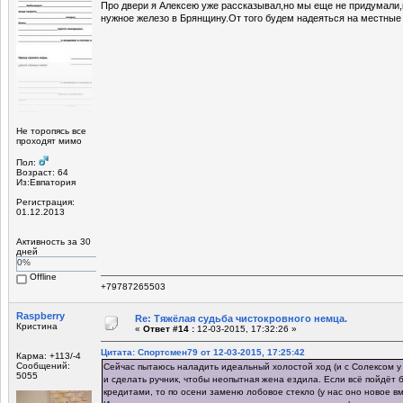
Про двери я Алексею уже рассказывал,но мы еще не придумали
нужное железо в Брянщину.От того будем надеяться на местные
Не торопясь все
проходят мимо
Пол:
Возраст: 64
Из:Евпатория
Регистрация:
01.12.2013
Активность за 30
дней
0%
Offline
+79787265503
Raspberry
Re: Тяжёлая судьба чистокровного немца.
Кристина
«
Ответ #14 :
12-03-2015, 17:32:26 »
Цитата: Спортсмен79 от 12-03-2015, 17:25:42
Карма: +113/-4
Сообщений:
Сейчас пытаюсь наладить идеальный холостой ход (и с Солексом у
5055
и сделать ручник, чтобы неопытная жена ездила. Если всё пойдёт б
кредитами, то по осени заменю лобовое стекло (у нас оно новое в