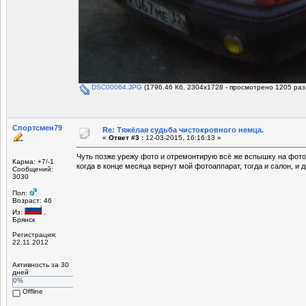
DSC00064.JPG
(1796.46 Кб, 2304x1728 - просмотрено 1205 раз.
Спортсмен79
Re: Тяжёлая судьба чистокровного немца.
«
Ответ #3 :
12-03-2015, 16:16:13 »
Чуть позже урежу фото и отремонтирую всё же вспышку на фото
Карма: +7/-1
когда в конце месяца вернут мой фотоаппарат, тогда и салон, и 
Сообщений:
3030
Пол:
Возраст: 46
Из:
,
Брянск
Регистрация:
22.11.2012
Активность за 30
дней
0%
Offline