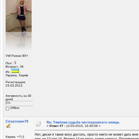
VW Passat B5+
Пол:
Возраст: 36
Из:
,
Украiна, Харкiв
Регистрация:
23.03.2013
Активность за 30
дней
0%
Offline
Спортсмен79
Re: Тяжёлая судьба чистокровного немца.
«
Ответ #7 :
12-03-2015, 16:30:09 »
Нет, диски я такие могу достать, просто никто не может дать мне
Карма: +7/-1
они: на 13 или 14. Резина 14 по кругу, сидит хорошо. Противотум