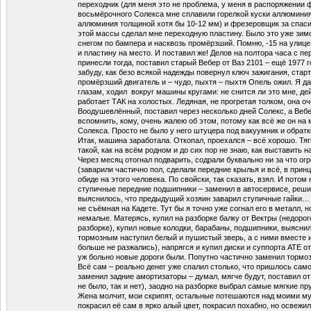
переходник (для меня это не проблема, у меня в распоряжении 
восьмёрочного Солекса мне сплавили горелкой куски аллюминия 
аллюминия толщиной хотя бы 10-12 мм) и фрезеровщик за спасиб
этой массы сделал мне переходную пластину. Было это уже зим
снегом по бампера и насквозь промёрзший. Помню, -15 на улице
и пластину на место. И поставил же! Делов на полтора часа с п
принесли тогда, поставил старый Вебер от Ваз 2101 – ещё 1977 г
забуду, как безо всякой надежды повернул ключ зажигания, стар
промёрзший двигатель и – чудо, пыхтя – пыхтя Опель ожил. Я д
глазам, ходил вокруг машины кругами: не снится ли это мне, д
работает ТАК на холостых. Ледяная, не прогретая толком, она о
Воодушевлённый, поставил через несколько дней Солекс, а Вебе
вспомнить, кому, очень жалею об этом, потому как всё же он на
Солекса. Просто не было у него штуцера под вакуумник и обратк
Итак, машина заработала. Откопал, проехался – всё хорошо. Тяги
такой, как на всём родном и до сих пор не знаю, как выставить н
Через месяц отогнал подварить, содрали буквально ни за что о
(заварили частично пол, сделали передние крылья и всё, в принци
обиде на этого человека. По свойски, так сказать, взял. И пото
ступичные передние подшипники – заменил в автосервисе, реши
выяснилось, что предыдущий хозяин заварил ступичные гайки… 
не съёмная на Кадете. Тут бы я точно уже согнал его в металл, 
немалые. Матерясь, купил на разборке балку от Вектры (недорог
разборке), купил новые колодки, барабаны, подшипники, выясни
тормозным наступил белый и пушистый зверь, а с ними вместе 
больше не разжались), напрягся и купил диски и суппорта АТЕ о
уж больно новые дороги были. Попутно частично заменил торм
Всё сам – реально денег уже спалил столько, что пришлось само
заменил задние амортизаторы – думал, мягче будут, поставил от
не было, так и нет), заодно на разборке выбрал самые мягкие 
Жена молчит, мои скрипят, остальные потешаются над моими м
покрасил её сам в ярко алый цвет, покрасил похабно, но освежил