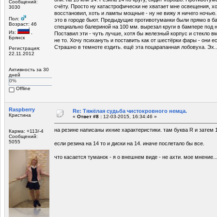
Сообщений:
счёту. Просто ну катастрофически не хватает мне освещения, х
3030
восстановил, хоть и лампы мощные - ну не вижу я ничего ночью.
Пол:
это в городе бьют. Предыдущие противотуманки были прямо в б
Возраст: 46
специально балериной на 100 мм. вырезал круги в бампере под н
Из:
,
Поставил эти - чуть лучше, хотя бы железный корпус и стекло в
Брянск
не то. Хочу психануть и поставить как от шестёрки фары - они е
Страшно в темноте ездить. ещё эта поцарапанная лобовуха. Эх..
Регистрация:
22.11.2012
Активность за 30
дней
0%
Offline
Raspberry
Re: Тяжёлая судьба чистокровного немца.
Кристина
«
Ответ #8 :
12-03-2015, 16:34:46 »
на резине написаны ихние характеристики. там буква R и затем 
Карма: +113/-4
Сообщений:
5055
если резина на 14 то и диски на 14. иначе послетало бы все.
что касается туманок - я о внешнем виде - не ахти. мое мнение..