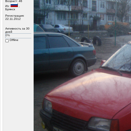
Возраст: 46
Из:
,
Брянск
Регистрация:
22.11.2012
Активность за 30
дней
0%
Offline