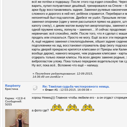
всё же потёки и подкрашу. После этого год ездил спокойно. Чере
варить, купил полуавтомат дешёвый, тренировался на Опеле – б
арки буду восстанавливать задние. Заменил рулевые наконечник
сложного и дорогого в ней нет, ребёнок справится. Перебирал и ме
непонятный был под капотом. Дребезг не ушёл. Прошлым летом п
заменил опорники (один у меня рассыпался прямо на дороге, шт
капоту снизу), с диким матом выкрутил амортизаторы, заменил и
одной пружине конец, лопнула – заменил… И сейчас продолжаю ч
нервничаю: всё спокойно, любя. После того, что я сделал с маши
продать или отказаться. Просто не могу. Ещё за все эти передел
А, ещё недавно заменил стеклоподъёмник, обшил задние сидени
подголовники на зад, восстановил отражатель фар (могу подсказа
карты дверей прекрасно крепятся клипсами от Приоры или Калины
вообще даром), намного мощнее, чем родными клипсами - карты
отдирать только ломая клипсы. На всех дверях заменю родные, 
вибропластом уложу. Пока только переднюю водительскую так сд
Ну вот, пока всё.. Вспомню что ещё – напишу.
«
Последнее редактирование: 12-06-2015,
14:36:49 от zom81e
»
Raspberry
Re: Тяжёлая судьба чистокровного немца.
Кристина
«
Ответ #1 :
12-03-2015, 16:09:08 »
хорош Немец))) Главное чтобы любили его - а он отдаст сторице
Карма: +113/-4
Сообщений:
5055
а фото где?