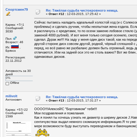
Спортсмен79
Re: Тяжёлая судьба чистокровного немца.
«
Ответ #12 :
12-03-2015, 17:25:42 »
Сейчас пытаюсь наладить идеальный холостой ход (и с Солексо
Карма: +7/-1
проблемы) и сделать ручник, чтобы неопытная жена ездила. Если
Сообщений:
я расплачусь с кредитами, то по осени заменю лобовое стекло (
3030
заменой 4000 рублей). И вот меня только сегодня осенило, смотр
Пол:
сделал. Дурак же!!! На заду у меня один диск такой, как на перед
Возраст: 46
другой стороне диск совсем другой, родной, чёрный сплошной с 
Из:
,
перед, но всё равно же разбаланс должен быть огромный, ведь 
Брянск
отличаются. Или на задней оси это не столь важно? Вот же блин.
одинаковых дисков.
Регистрация:
22.11.2012
Активность за 30
дней
0%
Offline
milivolt
Re: Тяжёлая судьба чистокровного немца.
Антонович
«
Ответ #13 :
12-03-2015, 17:31:27 »
ОООО!!!Алексей!С "Бортовиком" тебя!!!
Карма: +57/-22
Сообщений:
Мои поздравления и пожелания.
1599
Как я понял ты хочешь узнать не диаметр а ширину дисков J.На
сентичувствах выдал немного скомканую информацию.Я то уже п
мере возможности буду выступать переводчиком и бакенщиком(