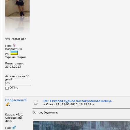
VW Passat B5+
Пол:
Возраст: 36
Из:
,
Украiна, Харкiв
Регистрация:
23.03.2013
Активность за 30
дней
0%
Offline
Спортсмен79
Re: Тяжёлая судьба чистокровного немца.
«
Ответ #2 :
12-03-2015, 16:13:02 »
Вот он, бедолага.
Карма: +7/-1
Сообщений:
3030
Пол: