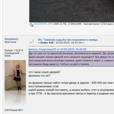
DSC00063.JPG
(349.11 Кб, 1728x1296 - просмотрено 1214 раз.)
Raspberry
Re: Тяжёлая судьба чистокровного немца.
Кристина
«
Ответ #10 :
12-03-2015, 16:47:04 »
Цитата: Спортсмен79 от 12-03-2015, 16:43:39
Карма: +113/-4
Сообщений:
Да тут уже не за красотой бегаешь, безопасность важнее. Да, резин
5055
каких машин скальп дверей хоть немного подходит? Три двери не г
пассажирская внизу вообще никакая, даже немного порог и немног
потащила (буду варить). Сейчас на фото покажу.
что такое скалп дверей?
филенка что ли?
на форуме проще найти голую дверь в идеале - 300-400 грн чем
восстановлением этой.
короб можно новый поставить, а можно выбить этот и отшпаклева
а про ПТФ - я бы врезала красивые линзы в бампер в родные ме
VW Passat B5+