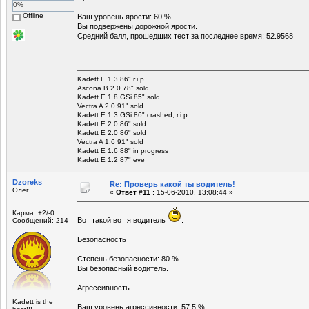
0%
Offline
Ваш уровень ярости: 60 %
Вы подвержены дорожной ярости.
Средний балл, прошедших тест за последнее время: 52.9568
Kadett E 1.3 86" r.i.p.
Ascona B 2.0 78" sold
Kadett E 1.8 GSi 85" sold
Vectra A 2.0 91" sold
Kadett E 1.3 GSi 86" crashed, r.i.p.
Kadett E 2.0 86" sold
Kadett E 2.0 86" sold
Vectra A 1.6 91" sold
Kadett E 1.6 88" in progress
Kadett E 1.2 87" eve
Dzoreks
Re: Проверь какой ты водитель!
Олег
«
Ответ #11 :
15-06-2010, 13:08:44 »
Карма: +2/-0
Вот такой вот я водитель
:
Сообщений: 214
Безопасность
Степень безопасности: 80 %
Вы безопасный водитель.
Агрессивность
Kadett is the
Ваш уровень агрессивности: 57.5 %