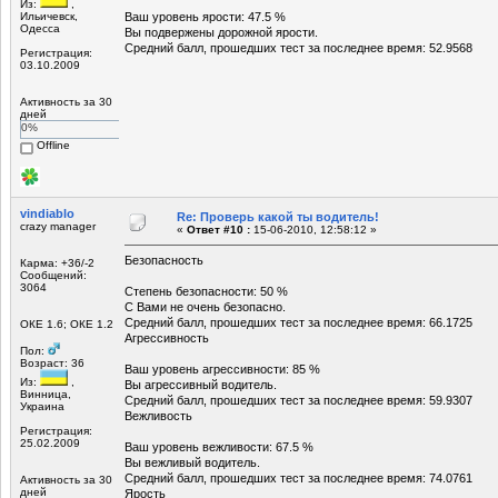
Из:
,
Ильичевск,
Ваш уровень ярости: 47.5 %
Одесса
Вы подвержены дорожной ярости.
Средний балл, прошедших тест за последнее время: 52.9568
Регистрация:
03.10.2009
Активность за 30
дней
0%
Offline
vindiablo
Re: Проверь какой ты водитель!
crazy manager
«
Ответ #10 :
15-06-2010, 12:58:12 »
Безопасность
Карма: +36/-2
Сообщений:
3064
Степень безопасности: 50 %
С Вами не очень безопасно.
Средний балл, прошедших тест за последнее время: 66.1725
ОКЕ 1.6; ОКЕ 1.2
Агрессивность
Пол:
Возраст: 36
Ваш уровень агрессивности: 85 %
Из:
,
Вы агрессивный водитель.
Винница,
Средний балл, прошедших тест за последнее время: 59.9307
Украина
Вежливость
Регистрация:
25.02.2009
Ваш уровень вежливости: 67.5 %
Вы вежливый водитель.
Средний балл, прошедших тест за последнее время: 74.0761
Активность за 30
дней
Ярость