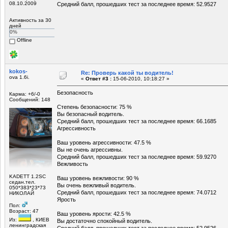
08.10.2009
Средний балл, прошедших тест за последнее время: 52.9527
Активность за 30
дней
0%
Offline
kokos-
Re: Проверь какой ты водитель!
ova 1.6i.
«
Ответ #3 :
15-06-2010, 10:18:27 »
Безопасность
Карма: +6/-0
Сообщений: 148
Степень безопасности: 75 %
Вы безопасный водитель.
Средний балл, прошедших тест за последнее время: 66.1685
Агрессивность
Ваш уровень агрессивности: 47.5 %
Вы не очень агрессивны.
Средний балл, прошедших тест за последнее время: 59.9270
Вежливость
KADETT 1.2SC
Ваш уровень вежливости: 90 %
седан.тел.
Вы очень вежливый водитель.
050*383*23*73
Средний балл, прошедших тест за последнее время: 74.0712
НИКОЛАЙ
Ярость
Пол:
Возраст: 47
Ваш уровень ярости: 42.5 %
Из:
, КИЕВ
Вы достаточно спокойный водитель.
ленинградская
Средний балл, прошедших тест за последнее время: 52.9526