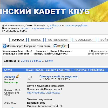
Добро пожаловать,
Гость
. Пожалуйста,
войдите
или
зарегистрируйтесь
.
Вам не пришло
письмо с кодом активации?
07-08-2026, 03:59:41
НАЧАЛО
ПОИСК
ФОТОГАЛЕРЕЯ
GOOGLEMAP
ВОЙ
Искать через Google на этом сайте
Украинский Кадетт Клуб
|
Главная
|
Юмор
|
Смешные
0 Пользователе
страницы в Интернет
|
Проверь какой ты водитель!
Гостей смотрят эт
Страниц:
[
1
]
2
3
4
5
6
7
8
9
10
...
12
»»»
Автор
Тема: Проверь какой ты водитель! (Прочитано 108629 раз)
Проверь какой ты водитель!
Aleksei4
«
:
15-06-2010, 09:21:27 »
Василий
Модератор
Взято с дружественного сайта.
Проверь себя!Только чесно!
Карма: +75/-3
http://roadrage.ru/testovaya
Сообщений:
7852
Это мои результаты
Безопасность
GSI c20ne
Степень безопасности: 40 %