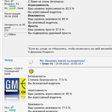
Пол:
С Вами не очень безопасно.
Возраст: 51
Агрессивность
Из:
, Киев
Ваш уровень агрессивности: 82.5 %
Вы агрессивный водитель.
Регистрация:
Вежливость
26.04.2009
Ваш уровень вежливости: 65 %
Вы вежливый водитель.
Активность за 30
Ярость
дней
Ваш уровень ярости: 67.5 %
0%
Вы подвержены дорожной ярости.
Offline
"Если вы, уходя, не обернулись, чтобы посмотреть на свой автомоб
© Джереми Кларксон
Sergiy
Re: Проверь какой ты водитель!
«
Ответ #1 :
15-06-2010, 10:00:10 »
Карма: +119/-3
Сообщений:
6408
Безопасность
Степень безопасности: 77.5 %
Вы безопасный водитель.
Агрессивность
Ваш уровень агрессивности: 65 %
Вы агрессивный водитель.
Вежливость
Пол:
Ваш уровень вежливости: 77.5 %
Вы вежливый водитель.
Из:
,