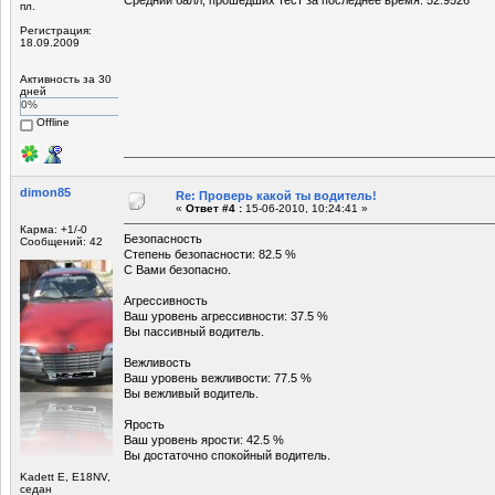
пл.
Регистрация:
18.09.2009
Активность за 30
дней
0%
Offline
dimon85
Re: Проверь какой ты водитель!
«
Ответ #4 :
15-06-2010, 10:24:41 »
Карма: +1/-0
Безопасность
Сообщений: 42
Степень безопасности: 82.5 %
С Вами безопасно.
Агрессивность
Ваш уровень агрессивности: 37.5 %
Вы пассивный водитель.
Вежливость
Ваш уровень вежливости: 77.5 %
Вы вежливый водитель.
Ярость
Ваш уровень ярости: 42.5 %
Вы достаточно спокойный водитель.
Kadett E, E18NV,
седан