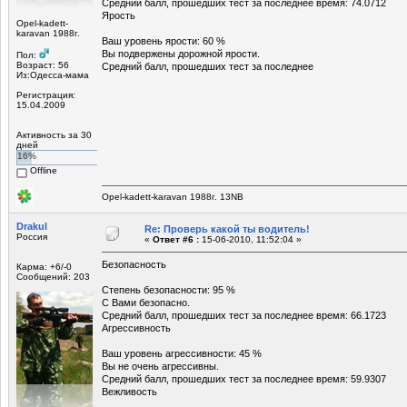
Средний балл, прошедших тест за последнее время: 74.0712
Ярость
Opel-kadett-
karavan 1988г.
Ваш уровень ярости: 60 %
Вы подвержены дорожной ярости.
Пол:
Возраст: 56
Средний балл, прошедших тест за последнее
Из:Одесса-мама
Регистрация:
15.04.2009
Активность за 30
дней
16%
Offline
Opel-kadett-karavan 1988г. 13NB
Drakul
Re: Проверь какой ты водитель!
Россия
«
Ответ #6 :
15-06-2010, 11:52:04 »
Безопасность
Карма: +6/-0
Сообщений: 203
Степень безопасности: 95 %
С Вами безопасно.
Средний балл, прошедших тест за последнее время: 66.1723
Агрессивность
Ваш уровень агрессивности: 45 %
Вы не очень агрессивны.
Средний балл, прошедших тест за последнее время: 59.9307
Вежливость