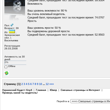
Средний балл, прошедших тест за последнее время: 59.9304
Вежливость
Ваш уровень вежливости: 90 %
Вы очень вежливый водитель.
Средний балл, прошедших тест за последнее время: 74.0767
Ярость
Пол:
Ваш уровень ярости: 50 %
Возраст: 39
Вы подвержены дорожной ярости.
Из:
,
Средний балл, прошедших тест за последнее время: 52.9563
Запорожская
обл. г.
Васильевка
Регистрация:
26.03.2008
Активность за 30
дней
0%
Offline
Страниц:
[
1
]
2
3
4
5
6
7
8
9
10
...
12
»»»
Украинский Кадетт Клуб
|
Главная
|
Юмор
|
Смешные страницы в Интернет
|
Проверь какой ты водитель!
Перейти в: