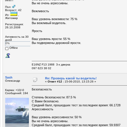
best!!!
Вы не очень агрессивны.
Пол:
Возраст: 42
Вежливость
Из:
,
Житомир
Ваш уровень вежливости: 75 %
Вы вежливый водитель.
Регистрация:
26.10.2008
Ярость
Активность за 30
Ваш уровень ярости: 55 %
дней
Вы подвержены дорожной ярости.
0%
Offline
E16NZ F13 1988 3-х дверка
097 623 38 02
Sash
Re: Проверь какой ты водитель!
Олександр
«
Ответ #12 :
15-06-2010, 13:15:26 »
Безопасность
Карма: +10/-0
Сообщений: 194
Степень безопасности: 87.5 %
С Вами безопасно.
Средний балл, прошедших тест за последнее время: 66.1728
Агрессивность
Ваш уровень агрессивности: 50 %
Вы не очень агрессивны.
Средний балл, прошедших тест за последнее время: 59.9307