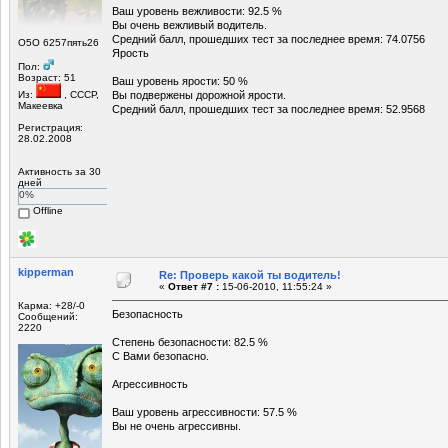
Ваш уровень вежливости: 92.5 %
Вы очень вежливый водитель.
Средний балл, прошедших тест за последнее время: 74.0756
О5О 6257пять26
Ярость
Пол:
Возраст: 51
Ваш уровень ярости: 50 %
Из:
, СССР,
Вы подвержены дорожной ярости.
Макеевка
Средний балл, прошедших тест за последнее время: 52.9568
Регистрация:
28.02.2008
Активность за 30
дней
0%
Offline
kipperman
Re: Проверь какой ты водитель!
«
Ответ #7 :
15-06-2010, 11:55:24 »
Карма: +28/-0
Безопасность
Сообщений:
2220
Степень безопасности: 82.5 %
С Вами безопасно.
Агрессивность
Ваш уровень агрессивности: 57.5 %
Вы не очень агрессивны.