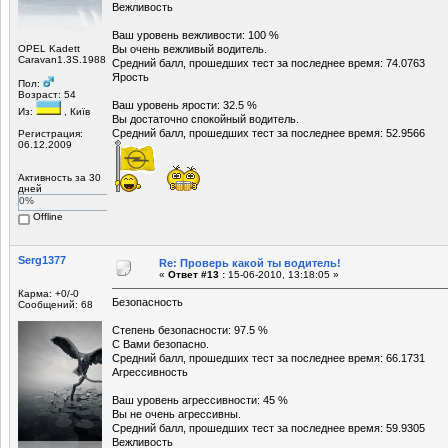
Вежливость
Ваш уровень вежливости: 100 %
OPEL Kadett
Вы очень вежливый водитель.
Caravan1.3S.1988.
Средний балл, прошедших тест за последнее время: 74.0763
Ярость
Пол:
Возраст: 54
Ваш уровень ярости: 32.5 %
Из:
, Київ
Вы достаточно спокойный водитель.
Средний балл, прошедших тест за последнее время: 52.9566
Регистрация:
06.12.2009
Активность за 30
дней
0%
Offline
Serg1377
Re: Проверь какой ты водитель!
«
Ответ #13 :
15-06-2010, 13:18:05 »
Карма: +0/-0
Безопасность
Сообщений: 68
Степень безопасности: 97.5 %
С Вами безопасно.
Средний балл, прошедших тест за последнее время: 66.1731
Агрессивность
Ваш уровень агрессивности: 45 %
Вы не очень агрессивны.
Средний балл, прошедших тест за последнее время: 59.9305
Вежливость