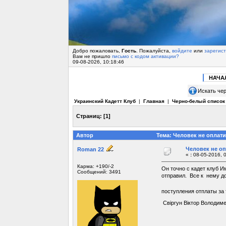
Добро пожаловать,
Гость
. Пожалуйста,
войдите
или
зарегис
Вам не пришло
письмо с кодом активации?
09-08-2026, 10:18:46
НАЧА
Искать чер
Украинский Кадетт Клуб
|
Главная
|
Черно-белый список
Страниц:
[
1
]
Автор
Тема: Человек не оплатил
Человек не опл
Roman 22
«
:
08-05-2016, 0
Карма: +190/-2
Он точно с кадет клуб И
Сообщений: 3491
отправил. Все к нему до
поступления отплаты за
Свіргун Віктор Володим