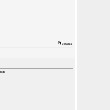
Записан
html