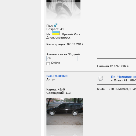
Пол:
Возраст: 41
Из:
, Кривой Рог-
Днепропетровск
Регистрация: 07.07.2012
Активность за 30 дней
0%
Offline
Caravan C16NZ, 88г.в
SOLPADEINE
Re: Человек не
Антон
«
Ответ #2 :
08-0
может это поможет,я так
Карма: +1/-0
Сообщений: 113