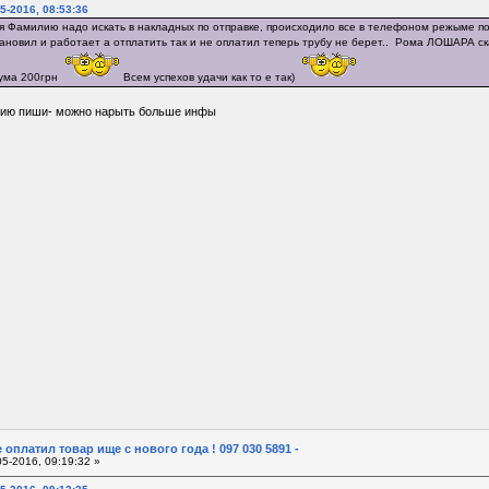
5-2016, 08:53:36
мя Фамилию надо искать в накладных по отправке, происходило все в телефоном режыме по
ановил и работает а отплатить так и не оплатил теперь трубу не берет.. Рома ЛОШАРА ск
сума 200грн
Всем успехов удачи как то е так)
ию пиши- можно нарыть больше инфы
 оплатил товар ище с нового года ! 097 030 5891 -
5-2016, 09:19:32 »