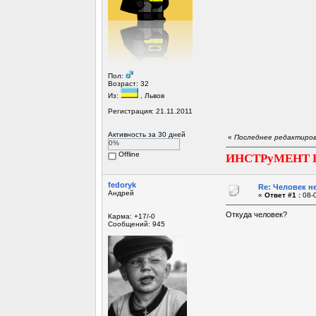
Пол:
Возраст: 32
Из:
, Львов
Регистрация: 21.11.2011
Активность за 30 дней
«
Последнее редактирова
0%
Offline
ИНСТРуМЕНТ 
fedoryk
Re: Человек не
Андрей
«
Ответ #1 :
08-0
Откуда человек?
Карма: +17/-0
Сообщений: 945