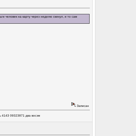
ги человек на карту через неделю скинул, и то сам
Записан
ь 4143 09323871 два восэм