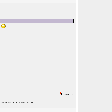
т
Записан
ь 4143 09323871 два восэм