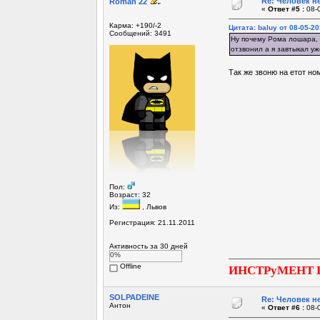
Re: Человек не
Roman 22
«
Ответ #5 :
08-0
Карма: +190/-2
Цитата: baluy от 08-05-20
Сообщений: 3491
Ну почему Рома лошара, м
отзвонил а я завтыкал уж
Так же звоню на етот но
Пол:
Возраст: 32
Из:
, Львов
Регистрация: 21.11.2011
Активность за 30 дней
0%
Offline
ИНСТРуМЕНТ 
SOLPADEINE
Re: Человек не
Антон
«
Ответ #6 :
08-0