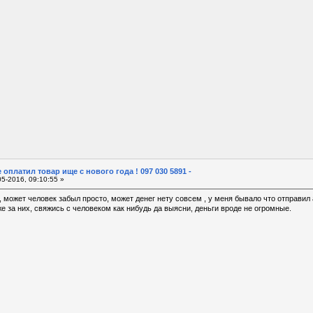
 оплатил товар ище с нового года ! 097 030 5891 -
5-2016, 09:10:55 »
может человек забыл просто, может денег нету совсем , у меня бывало что отправил а
же за них, свяжись с человеком как нибудь да выясни, деньги вроде не огромные.