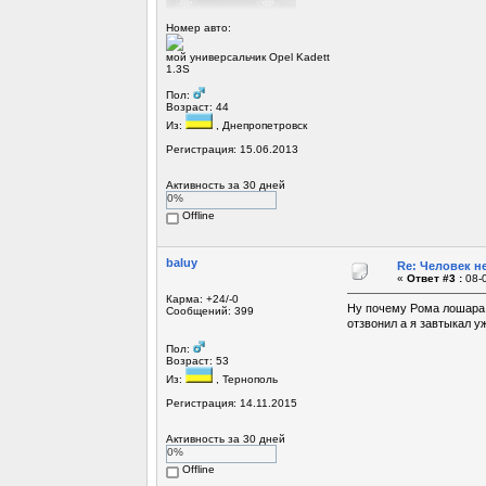
Номер авто:
мой универсальчик Opel Kadett
1.3S
Пол:
Возраст: 44
Из:
, Днепропетровск
Регистрация: 15.06.2013
Активность за 30 дней
0%
Offline
baluy
Re: Человек не
«
Ответ #3 :
08-0
Карма: +24/-0
Ну почему Рома лошара, 
Сообщений: 399
отзвонил а я завтыкал у
Пол:
Возраст: 53
Из:
, Тернополь
Регистрация: 14.11.2015
Активность за 30 дней
0%
Offline