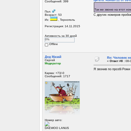
Цитата: Roman 22 от 08-0
Сообщений: 399
Так же звоню на етот но
Пол:
С других номеров пробова
Возраст: 53
Из:
, Тернополь
Регистрация: 14.11.2015
Активность за 30 дней
0%
Offline
Дед Мазай
Re: Человек не
Сергей
«
Ответ #8 :
08-0
Модератор
Я звонив по прозбі Роми т
Карма: +73/-0
Сообщений: 1717
Номер авто:
DAEWOO LANUS