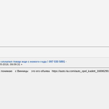
 оплатил товар ище с нового года ! 097 030 5891 -
5-2016, 09:09:31 »
 понимаю с Винницы это его объява https://auto.ria.com/auto_opel_kadett_16696290.