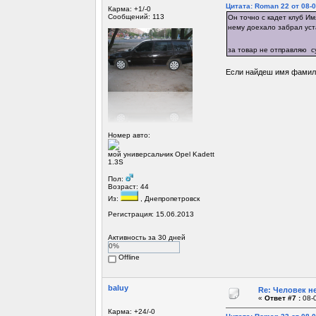
Цитата: Roman 22 от 08-0
Карма: +1/-0
Сообщений: 113
Он точно с кадет клуб И
нему доехало забрал уст
за товар не отправляю 
Если найдеш имя фамил
Номер авто:
мой универсальчик Opel Kadett
1.3S
Пол:
Возраст: 44
Из:
, Днепропетровск
Регистрация: 15.06.2013
Активность за 30 дней
0%
Offline
baluy
Re: Человек не
«
Ответ #7 :
08-0
Карма: +24/-0