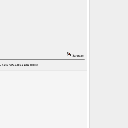
Записан
ь 4143 09323871 два восэм