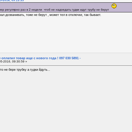
5-2016, 09:13:35
мер регулярно раз в 2 недели чтоб не надоедать гудки идут трубу не берут
л дозванивать, тоже не берут , может тел в отключке, так бывает.
 оплатил товар ище с нового года ! 097 030 5891 -
5-2016, 09:30:59 »
о не бере трубку а гудки йдуть...