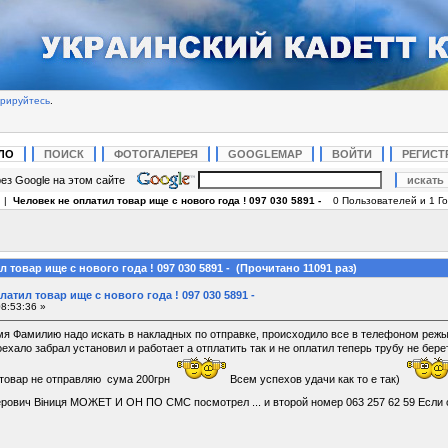
трируйтесь
.
ЛО
ПОИСК
ФОТОГАЛЕРЕЯ
GOOGLEMAP
ВОЙТИ
РЕГИСТ
ез Google на этом сайте
|
Человек не оплатил товар ище с нового года ! 097 030 5891 -
0 Пользователей и 1 Го
 товар ище с нового года ! 097 030 5891 - (Прочитано 11091 раз)
атил товар ище с нового года ! 097 030 5891 -
8:53:36 »
мя Фамилию надо искать в накладных по отправке, происходило все в телефоном режы
ехало забрал установил и работает а отплатить так и не оплатил теперь трубу не бер
 товар не отправляю сума 200грн
Всем успехов удачи как то е так)
ерович Віниця МОЖЕТ И ОН ПО СМС посмотрел ... и второй номер 063 257 62 59 Есл