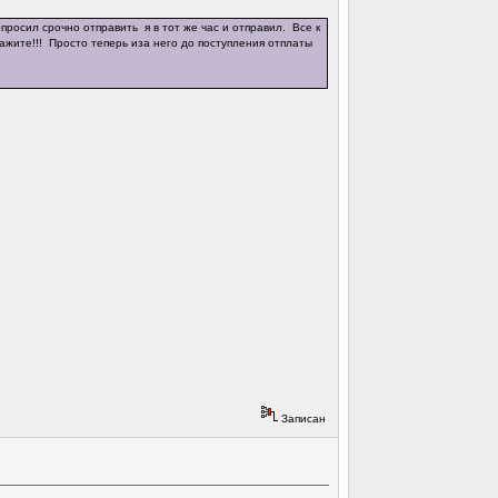
просил срочно отправить я в тот же час и отправил. Все к
ажите!!! Просто теперь иза него до поступления отплаты
Записан