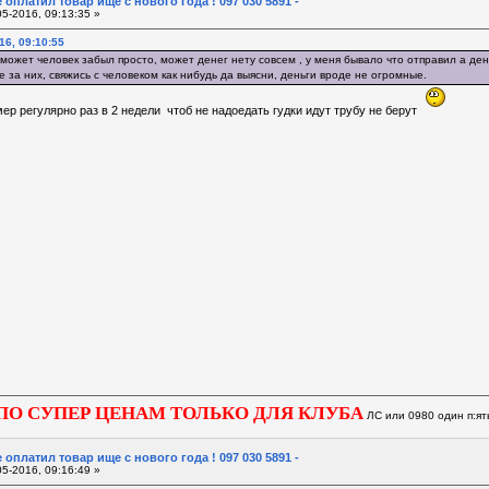
 оплатил товар ище с нового года ! 097 030 5891 -
5-2016, 09:13:35 »
16, 09:10:55
ожет человек забыл просто, может денег нету совсем , у меня бывало что отправил а день
е за них, свяжись с человеком как нибудь да выясни, деньги вроде не огромные.
мер регулярно раз в 2 недели чтоб не надоедать гудки идут трубу не берут
ПО СУПЕР ЦЕНАМ ТОЛЬКО ДЛЯ КЛУБА
ЛС или 0980 один п:ят
 оплатил товар ище с нового года ! 097 030 5891 -
5-2016, 09:16:49 »