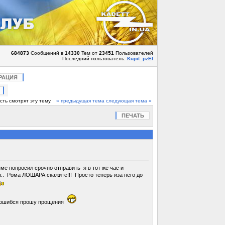
684873
Сообщений в
14330
Тем от
23451
Пользователей
Последний пользователь:
Kupit_pzEl
РАЦИЯ
сть смотрят эту тему.
« предыдущая тема
следующая тема »
ПЕЧАТЬ
ме попросил срочно отправить я в тот же час и
ет.. Рома ЛОШАРА скажите!!! Просто теперь иза него до
и ошибся прошу прощения