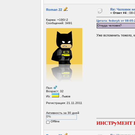
Re: Человек не
Roman 22
«
Ответ #4 :
08-0
Карма: +190/-2
Цитата: fedoryk от 08-05-
Сообщений: 3491
Откуда человек?
Уже вспомнить тежело, к
Пол:
Возраст: 32
Из:
, Львов
Регистрация: 21.11.2011
Активность за 30 дней
0%
Offline
ИНСТРуМЕНТ 