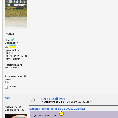
hyundai
Пол:
Возраст: 47
Из:
,
Кривой Рог
DJUICE
0987382825 MTS
0959149195
Регистрация:
10.03.2012
Активность за 30
дней
0%
Offline
earl
Re: Кривой Рог!
«
Ответ #5192 :
17-04-2019, 21:32:25 »
Карма: +1/-0
Цитата: Technolog от 12-03-2019, 21:25:32
Сообщений: 38
Та да, копнули парни!