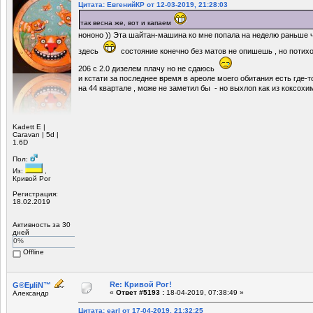
Цитата: ЕвгенийКР от 12-03-2019, 21:28:03
так весна же, вот и капаем
нононо )) Эта шайтан-машина ко мне попала на неделю раньше 
здесь
состояние конечно без матов не опишешь , но потихо
206 с 2.0 дизелем плачу но не сдаюсь
и кстати за последнее время в ареоле моего обитания есть где-
на 44 квартале , може не заметил бы - но выхлоп как из коксохим
Kadett Е |
Caravan | 5d |
1.6D
Пол:
Из:
,
Кривой Рог
Регистрация:
18.02.2019
Активность за 30
дней
0%
Offline
Re: Кривой Рог!
G®EµliN™
«
Ответ #5193 :
18-04-2019, 07:38:49 »
Александр
Цитата: earl от 17-04-2019, 21:32:25