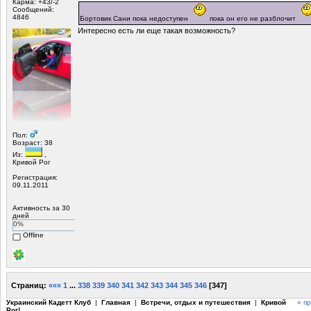
Карма: +43/-2
Сообщений:
4846
Бортовик Сани пока недоступен
пока он его не разблочит
Интересно есть ли еще такая возможность?
Пол:
Возраст: 38
Из:
,
Кривой Рог
Регистрация:
09.11.2011
Активность за 30
дней
0%
Offline
Страниц:
«««
1
...
338
339
340
341
342
343
344
345
346
[
347
]
Украинский Кадетт Клуб
|
Главная
|
Встречи, отдых и путешествия
|
Кривой
« п
Рог!