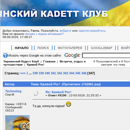
Добро пожаловать,
Гость
. Пожалуйста,
войдите
или
зарегистрируйтесь
.
Вам не пришло
письмо с кодом активации?
08-08-2026, 17:38:27
НАЧАЛО
ПОИСК
ФОТОГАЛЕРЕЯ
GOOGLEMAP
ВОЙ
Искать через Google на этом сайте
Украинский Кадетт Клуб
|
Главная
|
Встречи, отдых и
0 Пользователей и 8 Гос
путешествия
|
Кривой Рог!
смотрят эту тему.
Страниц:
«««
1
...
338
339
340
341
342
343
344
345
346
[
347
]
Автор
Тема: Кривой Рог! (Прочитано 1742661 раз)
Technolog
Re: Кривой Рог!
Сергій
«
Ответ #5190 :
12-03-2019, 21:25:32 »
Карма: +267/-6
Та да, копнули парни!
Сообщений:
16213