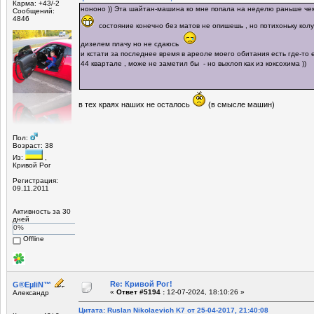
Карма: +43/-2
нононо )) Эта шайтан-машина ко мне попала на неделю раньше че
Сообщений:
4846
состояние конечно без матов не опишешь , но потихоньку колуп
дизелем плачу но не сдаюсь
и кстати за последнее время в ареоле моего обитания есть где-то 
44 квартале , може не заметил бы - но выхлоп как из коксохима ))
в тех краях наших не осталось
(в смысле машин)
Пол:
Возраст: 38
Из:
,
Кривой Рог
Регистрация:
09.11.2011
Активность за 30
дней
0%
Offline
Re: Кривой Рог!
G®EµliN™
«
Ответ #5194 :
12-07-2024, 18:10:26 »
Александр
Цитата: Ruslan Nikolaevich K7 от 25-04-2017, 21:40:08