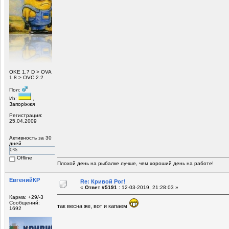
ОKE 1.7 D > OVA
1.8 > OVC 2.2
Пол:
Из:
,
Запоріжжя
Регистрация:
25.04.2009
Активность за 30
дней
0%
Offline
Плохой день на рыбалке лучше, чем хороший день на работе!
ЕвгенийКР
Re: Кривой Рог!
«
Ответ #5191 :
12-03-2019, 21:28:03 »
Карма: +29/-3
Сообщений:
так весна же, вот и капаем
1692