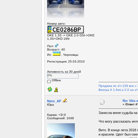
Номер авто:
OKE 1.3S -> OKE 2.0 GSI->OKE
1.3S+OKD 16N
Пол:
Возраст: 40
Из:
, Черновцы
Регистрация: 25.03.2010
Активность за 30 дней
0%
Offline
Продажа по з/ч 13S все с 
Вектра А 1.6mi и 2.0 на з/ч 
Re: Vito
Nero_AF
«
Ответ #
Юра
Занесла меня судьба на
Карма: +3/-0
Сообщений: 1048
Что могу рассказать инт
Вито. В конце лета 2018 
и красили. Цвет был сме