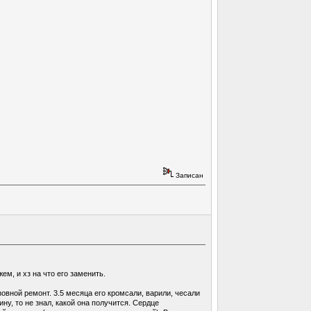
Записан
м, и хз на что его заменить.
узовной ремонт. 3.5 месяца его кромсали, варили, чесали
ну, то не знал, какой она получится. Сердце