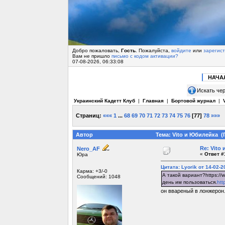
Добро пожаловать,
Гость
. Пожалуйста,
войдите
или
зарегис
Вам не пришло
письмо с кодом активации?
07-08-2026, 06:33:08
НАЧА
Искать чер
Украинский Кадетт Клуб
|
Главная
|
Бортовой журнал
|
Страниц:
«««
1
...
68
69
70
71
72
73
74
75
76
[
77
]
78
»»»
Автор
Тема: Vito и Юбилейка (
Re: Vito
Nero_AF
«
Ответ #
Юра
Цитата: Lyorik от 14-02-2
Карма: +3/-0
А такой вариант?https:/
Сообщений: 1048
день им пользоваться.
htt
он ввареный в лонжерон.