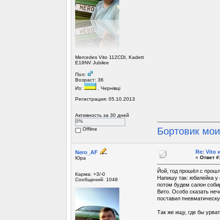
Mercedes Vito 112CDI, Kadett
E18NV Jubilee
Пол:
Возраст: 36
Из:
, Чернівці
Регистрация: 05.10.2013
Активность за 30 дней
0%
Бортовик мо
Offline
Re: Vito
Nero_AF
«
Ответ #
Юра
Йой, год прошёл с прошл
Карма: +3/-0
Напишу так: юбилейка у 
Сообщений: 1048
потом будем салон соби
Вито. Особо сказать неч
поставил пневматическую
Так же ищу, где бы урват