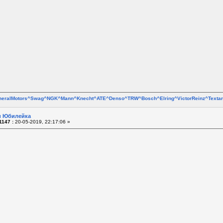
neralMotors^Swag^NGK^Mann^Knecht^ATE^Denso^TRW^Bosch^Elring^VictorReinz^Text
 и Юбилейка
1147 :
20-05-2019, 22:17:06 »