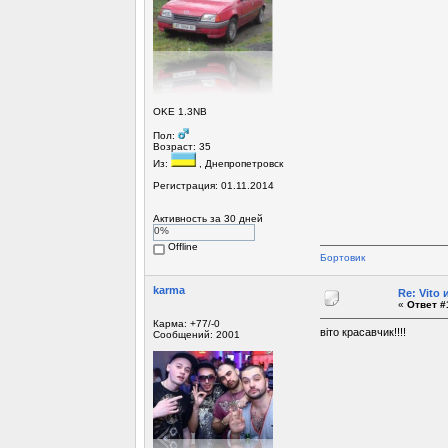
OKE 1.3NB
Пол:
Возраст: 35
Из:
, Днепропетровск
Регистрация: 01.11.2014
Активность за 30 дней
0%
Offline
Бортовик
karma
Re: Vito
«
Ответ #
Карма: +77/-0
віто красавчик!!!!
Сообщений: 2001