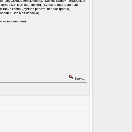
ой пассажир(за исключением задних дверей). Вварены в
 кожанных, мож ещё свезёт), куплена оригинальная
оставил ксенон(ручная работа, всё настроено,
ообще". Это моя лапочка)
а есть записана)
Записан