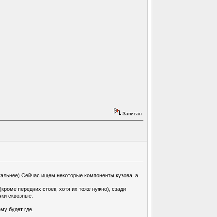
Записан
етальнее) Сейчас ищем некоторые компоненты кузова, а
кроме передних стоек, хотя их тоже нужно), сзади
чки сквозные.
ему будет где.