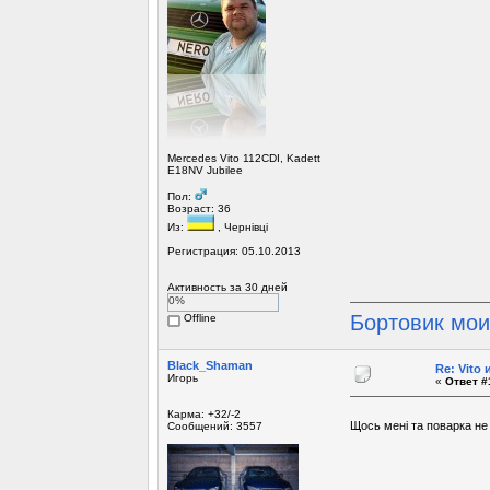
Mercedes Vito 112CDI, Kadett
E18NV Jubilee
Пол:
Возраст: 36
Из:
, Чернівці
Регистрация: 05.10.2013
Активность за 30 дней
0%
Бортовик мо
Offline
Black_Shaman
Re: Vito
Игорь
«
Ответ #
Карма: +32/-2
Щось мені та поварка не
Сообщений: 3557