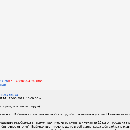
3-х дв
Тел. +48880293030 Игорь
[/url
 и Юбилейка
1144 :
13-05-2019, 16:09:50 »
 старый, ламповый форум)
ересного. Юбилейка хочет новый карбюратор, ибо старый никакующий. Но найти не може
года вито разобрался в гараже практически до скелета и уехал за 20 км от города на к
нён(точнее оттенок). Выбирал цвет я очень долго и всё равно, когда шёл забирать маши