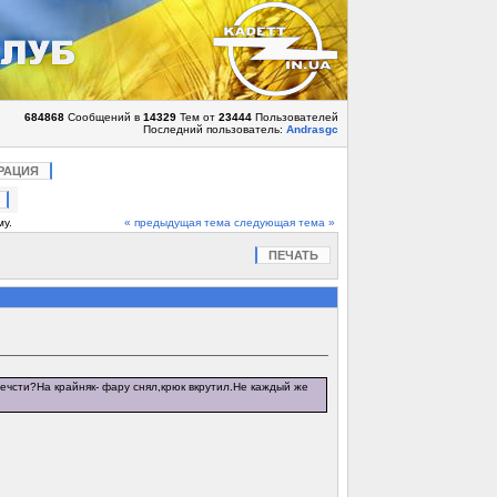
684868
Сообщений в
14329
Тем от
23444
Пользователей
Последний пользователь:
Andrasgc
РАЦИЯ
му.
« предыдущая тема
следующая тема »
ПЕЧАТЬ
ечсти?На крайняк- фару снял,крюк вкрутил.Не каждый же