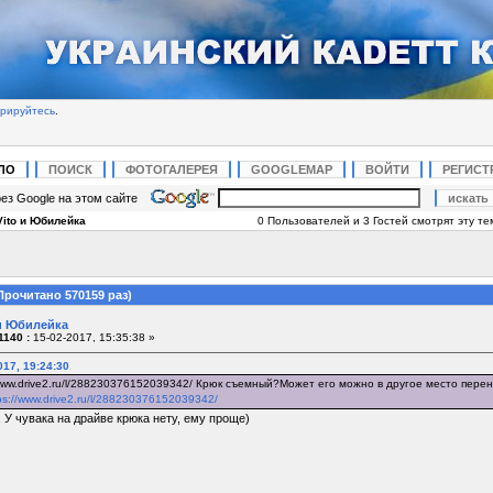
трируйтесь
.
ЛО
ПОИСК
ФОТОГАЛЕРЕЯ
GOOGLEMAP
ВОЙТИ
РЕГИСТ
ез Google на этом сайте
Vito и Юбилейка
0 Пользователей и 3 Гостей смотрят эту те
Прочитано 570159 раз)
 и Юбилейка
1140 :
15-02-2017, 15:35:38 »
017, 19:24:30
/www.drive2.ru/l/288230376152039342/ Крюк съемный?Может его можно в другое место перен
ps://www.drive2.ru/l/288230376152039342/
 У чувака на драйве крюка нету, ему проще)