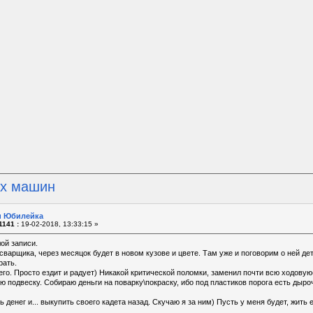
их машин
 и Юбилейка
1141 :
19-02-2018, 13:33:15 »
ой записи.
сварщика, через месяцок будет в новом кузове и цвете. Там уже и поговорим о ней д
рать.
его. Просто ездит и радует) Никакой критической поломки, заменил почти всю ходовую(
 подвеску. Собираю деньги на поварку\покраску, ибо под пластиков порога есть дыро
ь денег и... выкупить своего кадета назад. Скучаю я за ним) Пусть у меня будет, жить 