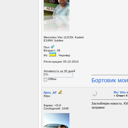
Mercedes Vito 112CDI, Kadett
E18NV Jubilee
Пол:
Возраст: 36
Из:
, Чернівці
Регистрация: 05.10.2013
Активность за 30 дней
0%
Бортовик мо
Offline
Re: Vito
Nero_AF
«
Ответ #
Юра
Заспойлерю новость. Юби
Карма: +3/-0
затравки:
Сообщений: 1048