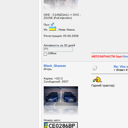
OKE - С14NZ(1b1) -> OVC -
Z22SE (Full injection)
Пол:
Из:
, Нова Умань
Регистрация: 05.06.2009
Активность за 30 дней
0%
Offline
АВТОЗАПЧАСТИ Opel
-Ge
Black_Shaman
Re: Vito
Игорь
«
Ответ #
Карма: +32/-2
Сообщений: 3557
Гарний трактор)
Номер авто: