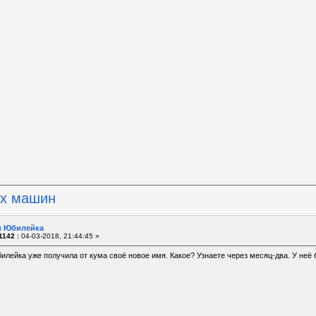
их машин
 и Юбилейка
1142 :
04-03-2018, 21:44:45 »
лейка уже получила от кума своё новое имя. Какое? Узнаете через месяц-два. У неё б