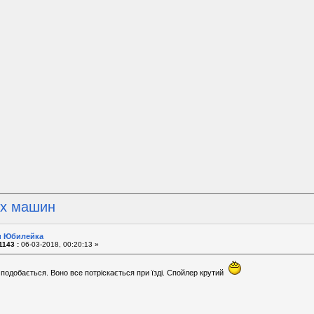
их машин
 и Юбилейка
1143 :
06-03-2018, 00:20:13 »
 подобається. Воно все потріскається при їзді. Спойлер крутий