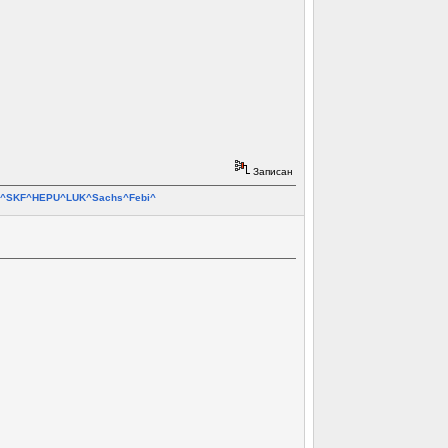
Записан
ar^SKF^HEPU^LUK^Sachs^Febi^