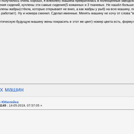
о получилось очень хорошо, я влюблён) Машина превратилась в полноценный заводск
ения сидений, куплены эти самые сидения(5 кожанных и 3 тканевых. Не нашёл больше
лены жабры(стёкла, которые открывают не вниз, а как жабры у рыб) на всю машину, п
работает). Ну и номера сменил. Сделал именные. Менять машину не хочу от слова "в
етическую будущую машину жены покрасить в этот же цвет) номер цвета есть, формул
их машин
 и Юбилейка
1145 :
14-05-2019, 07:57:05 »