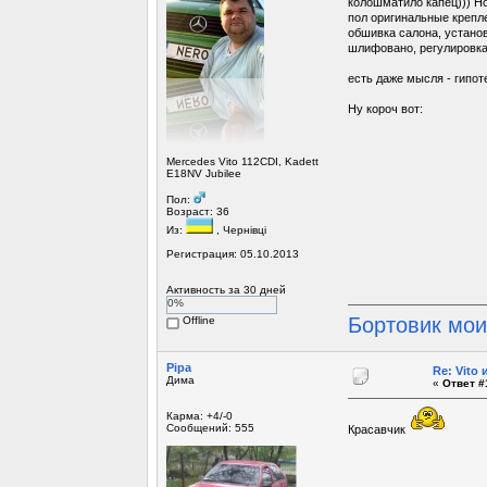
колошматило капец))) Н
пол оригинальные крепл
обшивка салона, установ
шлифовано, регулировка 
есть даже мысля - гипот
Ну короч вот:
Mercedes Vito 112CDI, Kadett
E18NV Jubilee
Пол:
Возраст: 36
Из:
, Чернівці
Регистрация: 05.10.2013
Активность за 30 дней
0%
Бортовик мо
Offline
Pipa
Re: Vito
Дима
«
Ответ #
Карма: +4/-0
Сообщений: 555
Красавчик