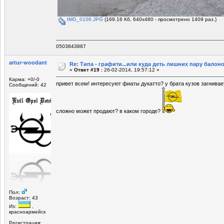
IMG_0106.JPG
(169.16 Кб, 640x480 - просмотрено 1409 раз.)
0503843887
artur-woodant
Re: Типа - графити...или куда деть лишних пару балоно
«
Ответ #19 :
26-02-2014, 19:57:12 »
Карма: +0/-0
привет всем! интересуют фиаты дукатто? у брата кузов загнивае
Сообщений: 42
сложно может продают? в каком городе?
Пол:
Возраст: 43
Из:
,
красноармейск
Регистрация: