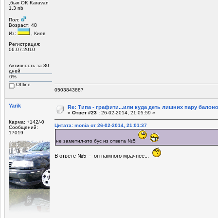
,был OK Karavan
1.3 nb
Пол:
Возраст: 48
Из:
, Киев
Регистрация:
06.07.2010
Активность за 30
дней
0%
Offline
0503843887
Yarik
Re: Типа - графити...или куда деть лишних пару балоно
«
Ответ #23 :
26-02-2014, 21:05:59 »
Карма: +142/-0
Цитата: monia от 26-02-2014, 21:01:37
Сообщений:
17019
не заметил-это бус из ответа №5
В ответе №5 - он намного мрачнее...