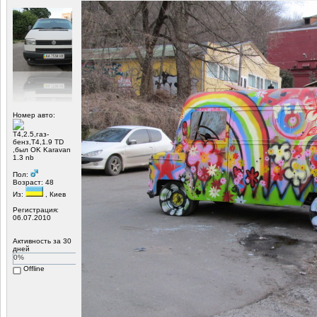
Номер авто:
Т4,2.5,газ-
бенз,Т4,1.9 TD
,был OK Karavan
1.3 nb
Пол:
Возраст: 48
Из:
, Киев
Регистрация:
06.07.2010
Активность за 30
дней
0%
Offline