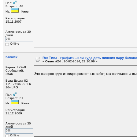
Пол:
Возраст: 48
Из:
, Киев
Регистрация:
15.11.2007
Активность за 30
дней
0%
Offline
Karalex
Re: Типа - графити...или куда деть лишних пару балоно
«
Ответ #24 :
26-02-2014, 22:20:09 »
Карма: +29/-0
Сообщений:
Это наверно один из видов ремонтных работ, как написано на вы
2546
Була Дешка 82
1,2 , Zafira 99 1,6
16v LPG
Пол:
Возраст: 61
Из:
, Рівне
Регистрация:
21.12.2009
Активность за 30
дней
0%
Offline