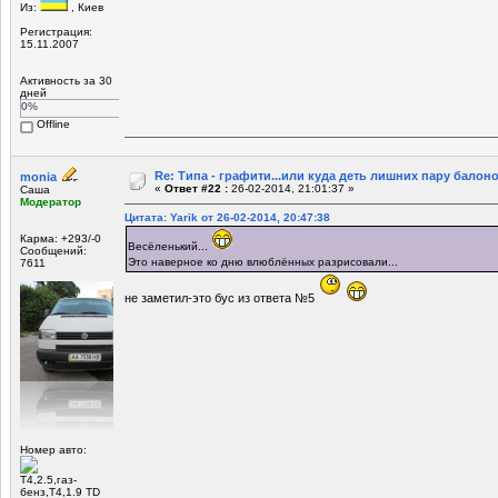
Из:
, Киев
Регистрация:
15.11.2007
Активность за 30
дней
0%
Offline
Re: Типа - графити...или куда деть лишних пару балоно
monia
«
Ответ #22 :
26-02-2014, 21:01:37 »
Саша
Модератор
Цитата: Yarik от 26-02-2014, 20:47:38
Карма: +293/-0
Весёленький...
Сообщений:
Это наверное ко дню влюблённых разрисовали...
7611
не заметил-это бус из ответа №5
Номер авто:
Т4,2.5,газ-
бенз,Т4,1.9 TD