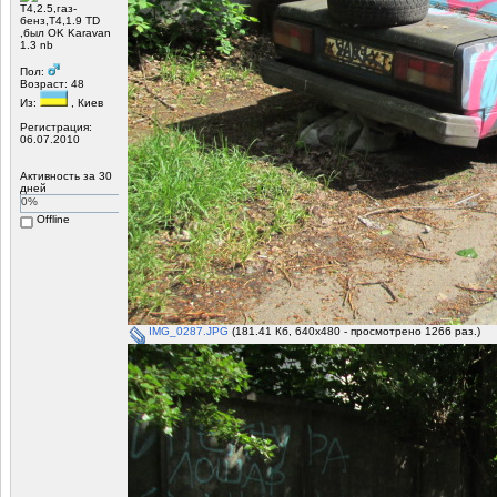
Т4,2.5,газ-
бенз,Т4,1.9 TD
,был OK Karavan
1.3 nb
Пол:
Возраст: 48
Из:
, Киев
Регистрация:
06.07.2010
Активность за 30
дней
0%
Offline
IMG_0287.JPG
(181.41 Кб, 640x480 - просмотрено 1266 раз.)