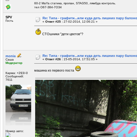
60-2 MaYa статика, пропан, STAG50, лямбда контроль.
тел О67-З84-7ОЗ4
SPV
Re: Типа - графити...или куда деть лишних пару балоно
Гость
«
Ответ #25 :
27-02-2014, 12:06:21 »
СТОшники "дети цветов"?
Re: Типа - графити...или куда деть лишних пару балоно
monia
«
Ответ #26 :
15-05-2014, 17:51:05 »
Саша
Модератор
машина из первого поста
Карма: +293/-0
Сообщений:
7611
Номер авто: