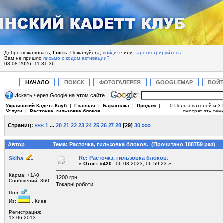
Добро пожаловать,
Гость
. Пожалуйста,
войдите
или
зарегистрируйтесь
.
Вам не пришло
письмо с кодом активации?
08-08-2026, 11:31:36
НАЧАЛО
ПОИСК
ФОТОГАЛЕРЕЯ
GOOGLEMAP
ВОЙ
Искать через Google на этом сайте
Украинский Кадетт Клуб
|
Главная
|
Барахолка
|
Продам
|
0 Пользователей и 3 
Услуги
|
Расточка, гильзовка блоков.
смотрят эту тему
Страниц:
«««
1
...
20
21
22
23
24
25
26
27
28
[
29
]
30
»»»
Автор
Тема: Расточка, гильзовка блоков. (Прочитано 188759 раз)
Re: Расточка, гильзовка блоков.
Skiba
«
Ответ #420 :
06-03-2023, 06:59:23 »
Карма: +1/-0
1200 грн
Сообщений: 360
Токарні роботи
Пол:
Из:
, Киев
Регистрация:
13.06.2013