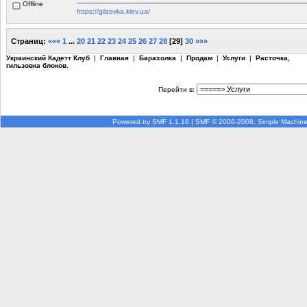
Offline
https://gilzovka.kiev.ua/
Страниц:
«««
1
...
20
21
22
23
24
25
26
27
28
[
29
]
30
»»»
Украинский Кадетт Клуб
|
Главная
|
Барахолка
|
Продам
|
Услуги
|
Расточка,
гильзовка блоков.
Перейти в:
Powered by SMF 1.1.19
|
SMF © 2006-2008, Simple Machin