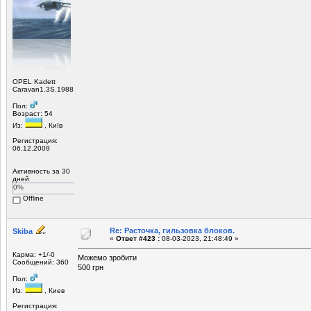
OPEL Kadett
Caravan1.3S.1988.
Пол:
Возраст: 54
Из:
, Київ
Регистрация:
06.12.2009
Активность за 30
дней
0%
Offline
Re: Расточка, гильзовка блоков.
Skiba
«
Ответ #423 :
08-03-2023, 21:48:49 »
Карма: +1/-0
Можемо зробити
Сообщений: 360
500 грн
Пол:
Из:
, Киев
Регистрация: