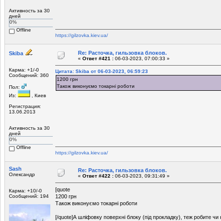
Активность за 30
дней
0%
Offline
https://gilzovka.kiev.ua/
Re: Расточка, гильзовка блоков.
Skiba
«
Ответ #421 :
06-03-2023, 07:00:33 »
Карма: +1/-0
Цитата: Skiba от 06-03-2023, 06:59:23
Сообщений: 360
1200 грн
Також виконуємо токарні роботи
Пол:
Из:
, Киев
Регистрация:
13.06.2013
Активность за 30
дней
0%
Offline
https://gilzovka.kiev.ua/
Sash
Re: Расточка, гильзовка блоков.
Олександр
«
Ответ #422 :
06-03-2023, 09:31:49 »
[quote
Карма: +10/-0
Сообщений: 194
1200 грн
Також виконуємо токарні роботи
[/quote]А шліфовку поверхні блоку (під прокладку), теж робите чи 