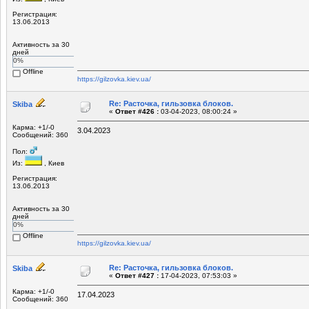
Регистрация:
13.06.2013
Активность за 30
дней
0%
Offline
https://gilzovka.kiev.ua/
Re: Расточка, гильзовка блоков.
Skiba
«
Ответ #426 :
03-04-2023, 08:00:24 »
Карма: +1/-0
3.04.2023
Сообщений: 360
Пол:
Из:
, Киев
Регистрация:
13.06.2013
Активность за 30
дней
0%
Offline
https://gilzovka.kiev.ua/
Re: Расточка, гильзовка блоков.
Skiba
«
Ответ #427 :
17-04-2023, 07:53:03 »
Карма: +1/-0
17.04.2023
Сообщений: 360