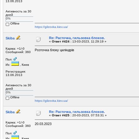
13.06.2013
Активность за 30
дней
0%
Offline
https://gilzovka.kiev.ua/
Re: Расточка, гильзовка блоков.
Skiba
«
Ответ #424 :
13-03-2023, 11:29:19 »
Карма: +1/-0
Розточка блоку циліндрів
Сообщений: 360
Пол:
Из:
, Киев
Регистрация:
13.06.2013
Активность за 30
дней
0%
Offline
https://gilzovka.kiev.ua/
Re: Расточка, гильзовка блоков.
Skiba
«
Ответ #425 :
20-03-2023, 07:53:31 »
Карма: +1/-0
20.03.2023
Сообщений: 360
Пол:
Из:
, Киев