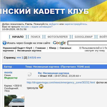
Добро пожаловать,
Гость
. Пожалуйста,
войдите
или
зарегистрируйтесь
.
Вам не пришло
письмо с кодом активации?
10-08-2026, 06:51:58
НАЧАЛО
ПОИСК
ФОТОГАЛЕРЕЯ
GOOGLEMAP
ВОЙ
Искать через Google на этом сайте
Украинский Кадетт Клуб
|
Главная
|
Юмор
|
Смешные
0 Пользователей и 1 Го
картинки
|
Несмешная картина
смотрят эту тему.
Страниц:
«««
1
[
2
]
3
4
5
6
»»»
Автор
Тема: Несмешная картина (Прочитано 70346 раз)
monia
Re: Несмешная картина
Саша
«
Ответ #15 :
19-07-2012, 23:20:44 »
Модератор
http://drugasmuga.com/news/emergency_zone/30152.html
фотки жес
Карма: +293/-0
треснула
Сообщений:
7611