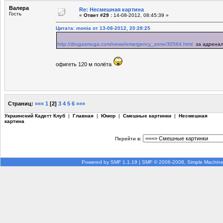
Валера
Re: Несмешная картина
Гость
«
Ответ #29 :
14-08-2012, 08:45:39 »
Цитата: monia от 13-08-2012, 20:28:25
http://drugasmuga.com/news/emergency_zone/30564.html
за адренали
офигеть 120 м полёта
Страниц:
«««
1
[
2
]
3
4
5
6
»»»
Украинский Кадетт Клуб
|
Главная
|
Юмор
|
Смешные картинки
|
Несмешная
картина
Перейти в:
Powered by SMF 1.1.19
|
SMF © 2006-2008, Simple Machin