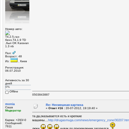
Номер авто:
Т4,2.5,газ-
бенз,Т4,1.9 TD
,был OK Karavan
1.3 nb
Пол:
Возраст: 48
Из:
, Киев
Регистрация:
06.07.2010
Активность за 30
дней
0%
Offline
0503843887
monia
Re: Несмешная картина
Саша
«
Ответ #16 :
20-07-2012, 19:19:40 »
Модератор
та да,оказывается есть и крепкие
Карма: +293/-0
машины....
http://drugasmuga.com/news/emergency_zone/30207.htm
Сообщений:
7611
люки
,чувак по приземлении загорелся