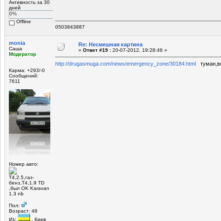
Активность за 30
дней
0%
Offline
0503843887
monia
Re: Несмешная картина
Саша
«
Ответ #19 :
20-07-2012, 19:28:46 »
Модератор
http://drugasmuga.com/news/emergency_zone/30184.html
туман,во 
Карма: +293/-0
Сообщений:
7611
Номер авто:
Т4,2.5,газ-
бенз,Т4,1.9 TD
,был OK Karavan
1.3 nb
Пол:
Возраст: 48
Из:
, Киев