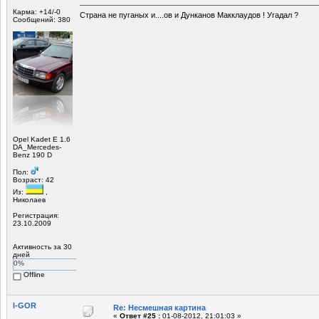
Карма: +14/-0
Страна не пуганых и....ов и Дунканов Макклаудов ! Угадал ?
Сообщений: 380
Opel Kadet Е 1.6
DA_Mercedes-
Benz 190 D
Пол:
Возраст: 42
Из:
,
Николаев
Регистрация:
23.10.2009
Активность за 30
дней
0%
Offline
I-GOR
Re: Несмешная картина
«
Ответ #25 :
01-08-2012, 21:01:03 »