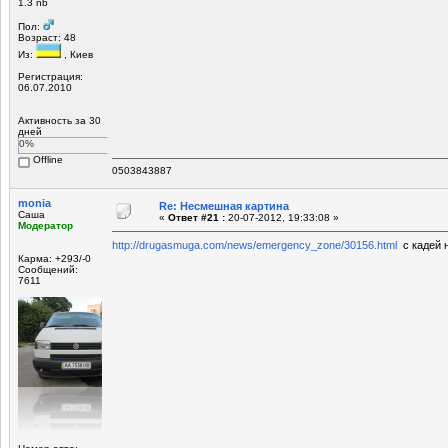
1.3 nb
Пол:
Возраст: 48
Из:
, Киев
Регистрация:
06.07.2010
Активность за 30
дней
0%
Offline
0503843887
monia
Re: Несмешная картина
Саша
«
Ответ #21 :
20-07-2012, 19:33:08 »
Модератор
http://drugasmuga.com/news/emergency_zone/30156.html
с кадей н
Карма: +293/-0
Сообщений:
7611