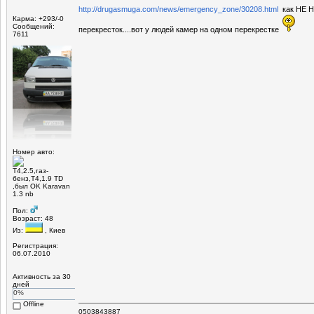
http://drugasmuga.com/news/emergency_zone/30208.html
как НЕ Н
Карма: +293/-0
Сообщений:
перекресток....вот у людей камер на одном перекрестке
7611
Номер авто:
Т4,2.5,газ-
бенз,Т4,1.9 TD
,был OK Karavan
1.3 nb
Пол:
Возраст: 48
Из:
, Киев
Регистрация:
06.07.2010
Активность за 30
дней
0%
Offline
0503843887