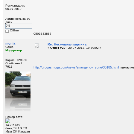
Регистрация:
06.07.2010
Активность за 30
дней
0%
Offline
0503843887
monia
Re: Несмешная картина
Саша
«
Ответ #20 :
20-07-2012, 19:30:02 »
Модератор
Карма: +293/-0
Сообщений:
7611
http://drugasmuga.com/news/emergency_zone/30185.html
камаз,не
Номер авто:
Т4,2.5,газ-
бенз,Т4,1.9 TD
,был OK Karavan