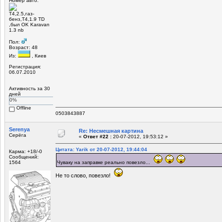
Номер авто:
Т4,2.5,газ-
бенз,Т4,1.9 TD
,был OK Karavan
1.3 nb
Пол:
Возраст: 48
Из:
, Киев
Регистрация:
06.07.2010
Активность за 30
дней
0%
Offline
0503843887
Serenya
Re: Несмешная картина
Серёга
«
Ответ #22 :
20-07-2012, 19:53:12 »
Цитата: Yarik от 20-07-2012, 19:44:04
Карма: +18/-0
Сообщений:
1564
Чуваку на заправке реально повезло...
Не то слово, повезло!