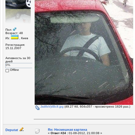
Пол:
Возраст: 48
Из:
, Киев
Регистрация:
15.11.2007
Активность за 30
дней
0%
Offline
Jsd8sVj4Bc8.jpg
(49.27 Кб, 604x357 - просмотрено 1626 раз.)
Re: Несмешная картина
Deputat
«
Ответ #24 :
01-08-2012, 21:00:08 »