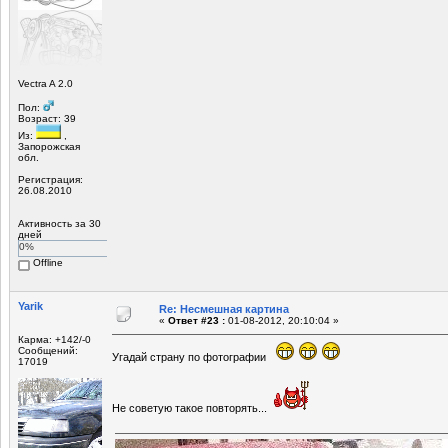
Vectra A 2.0
Пол:
Возраст: 39
Из:
,
Запорожская
обл.
Регистрация:
26.08.2010
Активность за 30
дней
0%
Offline
Yarik
Re: Несмешная картина
«
Ответ #23 :
01-08-2012, 20:10:04 »
Карма: +142/-0
Сообщений:
Угадай страну по фотографии
17019
Не советую такое повторять...