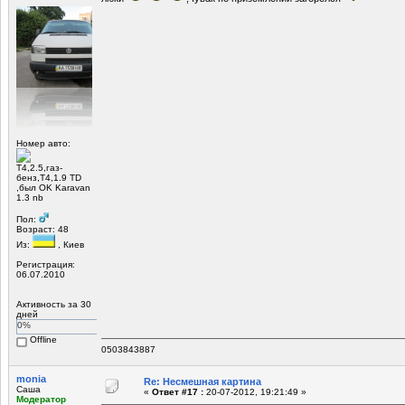
Номер авто:
Т4,2.5,газ-
бенз,Т4,1.9 TD
,был OK Karavan
1.3 nb
Пол:
Возраст: 48
Из:
, Киев
Регистрация:
06.07.2010
Активность за 30
дней
0%
Offline
0503843887
monia
Re: Несмешная картина
Саша
«
Ответ #17 :
20-07-2012, 19:21:49 »
Модератор