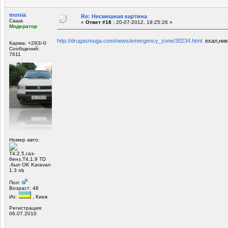
monia
Re: Несмешная картина
Саша
«
Ответ #18 :
20-07-2012, 19:25:26 »
Модератор
http://drugasmuga.com/news/emergency_zone/30234.html
ехал,нико
Карма: +293/-0
Сообщений:
7611
Номер авто:
Т4,2.5,газ-
бенз,Т4,1.9 TD
,был OK Karavan
1.3 nb
Пол:
Возраст: 48
Из:
, Киев
Регистрация:
06.07.2010