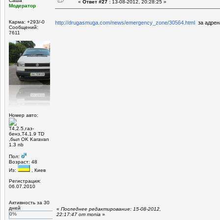
Саша
«
Ответ #27 :
13-08-2012, 20:28:25 »
Модератор
Карма: +293/-0
http://drugasmuga.com/news/emergency_zone/30564.html
за адрен
Сообщений:
7611
Номер авто:
Т4,2.5,газ-
бенз,Т4,1.9 TD
,был OK Karavan
1.3 nb
Пол:
Возраст: 48
Из:
, Киев
Регистрация:
06.07.2010
Активность за 30
дней
«
Последнее редактирование: 15-08-2012,
0%
22:17:47 от monia
»