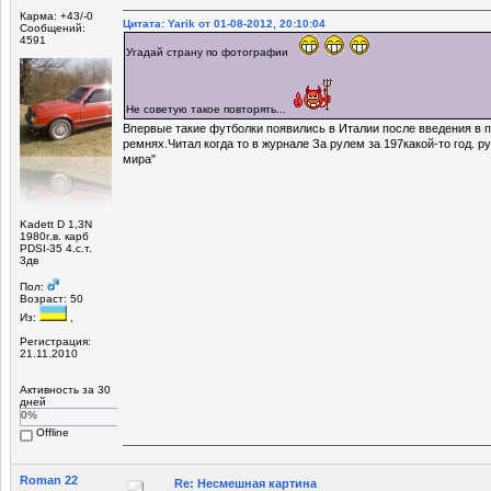
Карма: +43/-0
Цитата: Yarik от 01-08-2012, 20:10:04
Сообщений:
4591
Угадай страну по фотографии
Не советую такое повторять...
Впервые такие футболки появились в Италии после введения в п
ремнях.Читал когда то в журнале За рулем за 197какой-то год. р
мира"
Kadett D 1,3N
1980г.в. карб
PDSI-35 4.с.т.
3дв
Пол:
Возраст: 50
Из:
,
Регистрация:
21.11.2010
Активность за 30
дней
0%
Offline
Roman 22
Re: Несмешная картина