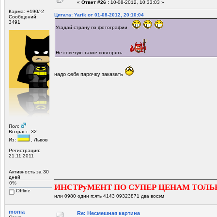
«
Ответ #26 :
10-08-2012, 10:33:03 »
Карма: +190/-2
Цитата: Yarik от 01-08-2012, 20:10:04
Сообщений:
3491
Угадай страну по фотографии
Не советую такое повторять...
надо себе парочку заказать
Пол:
Возраст: 32
Из:
, Львов
Регистрация:
21.11.2011
Активность за 30
дней
0%
ИНСТРуМЕНТ ПО СУПЕР ЦЕНАМ ТОЛЬ
Offline
или 0980 один п:ять 4143 09323871 два восэм
monia
Re: Несмешная картина