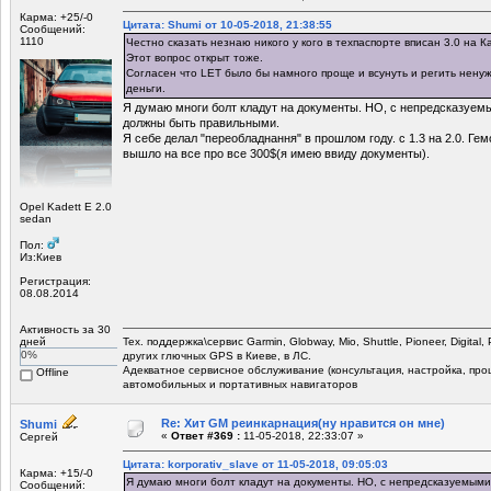
Карма: +25/-0
Цитата: Shumi от 10-05-2018, 21:38:55
Сообщений:
1110
Честно сказать незнаю никого у кого в техпаспорте вписан 3.0 на 
Этот вопрос открыт тоже.
Согласен что LET было бы намного проще и всунуть и регить ненуж
деньги.
Я думаю многи болт кладут на документы. НО, с непредсказуе
должны быть правильными.
Я себе делал "переобладнання" в прошлом году. с 1.3 на 2.0. Ге
вышло на все про все 300$(я имею ввиду документы).
Opel Kadett E 2.0
sedan
Пол:
Из:Киев
Регистрация:
08.08.2014
Активность за 30
дней
Тех. поддержка\сервис Garmin, Globway, Mio, Shuttle, Pioneer, Digital,
0%
других глючных GPS в Киеве, в ЛС.
Адекватное сервисное обслуживание (консультация, настройка, прош
Offline
автомобильных и портативных навигаторов
Re: Хит GM реинкарнация(ну нравится он мне)
Shumi
«
Ответ #369 :
11-05-2018, 22:33:07 »
Сергей
Цитата: korporativ_slave от 11-05-2018, 09:05:03
Карма: +15/-0
Я думаю многи болт кладут на документы. НО, с непредсказуемым
Сообщений: