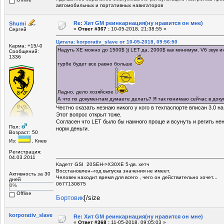
автомобильных и портативных навигаторов
Re: Хит GM реинкарнация(ну нравится он мне)
Shumi
«
Ответ #367 :
10-05-2018, 21:38:55 »
Сергей
Цитата: korporativ_slave от 10-05-2018, 09:56:50
Карма: +15/-0
Надуть ХЕ можно до 1500$ )) LET да, 2000$ как минимум. V6 звук 
Сообщений:
1336
турбе будет все равно больше
Ладно, дело хозяйское
А что по документам думаете делать? Я так понимаю сейчас в доку
Честно сказать незнаю никого у кого в техпаспорте вписан 3.0 н
Этот вопрос открыт тоже.
Согласен что LET было бы намного проще и всунуть и регить нен
Пол:
норм деньги.
Возраст: 50
Из:
, Киев
Регистрация:
04.03.2011
Кадетт GSI 20SEH->X30XE 5-дв. хетч
Восстановлен--год выпуска значения не имеет.
Активность за 30
Человек находит время для всего , чего он действительно хочет...
дней
0677130875
0%
Offline
Бортовик
[/size
korporativ_slave
Re: Хит GM реинкарнация(ну нравится он мне)
«
Ответ #368 :
11-05-2018, 09:05:03 »