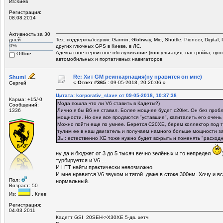
Из:Киев
Регистрация:
08.08.2014
Активность за 30
дней
Тех. поддержка\сервис Garmin, Globway, Mio, Shuttle, Pioneer, Digital,
0%
других глючных GPS в Киеве, в ЛС.
Адекватное сервисное обслуживание (консультация, настройка, прош
Offline
автомобильных и портативных навигаторов
Re: Хит GM реинкарнация(ну нравится он мне)
Shumi
«
Ответ #365 :
09-05-2018, 20:26:06 »
Сергей
Цитата: korporativ_slave от 09-05-2018, 10:37:38
Карма: +15/-0
Мода пошла что ли V6 ставить в Кадеты?)
Сообщений:
1336
Лично я бы В6 не ставил. Более мощнее будет c20let. Он без про
мощности. Но они все продаются "уставшие", капиталить его очень
Можно пойти еще по умнее. Берется С20ХЕ, берем коллектор под ту
тулим ее в наш двигатель и получаем намного больше мощности з
ЗЫ: естественно ХЕ тоже нужно будет вскрыть и поменять "расходн
ну да и бюджет от 3 до 5 тысяч вечно зелёных и то непредел
турбируется и V6 ...
И LET найти практически невозможно.
И мне нравится V6 звуком и тягой ,даже в стоке 300нм. Хочу и вс
Пол:
нормальный.
Возраст: 50
Из:
, Киев
Регистрация:
04.03.2011
Кадетт GSI 20SEH->X30XE 5-дв. хетч