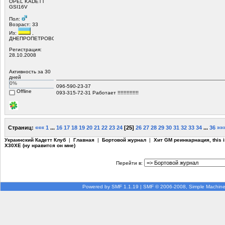
OPEL KADETT
GSI16V
Пол:
Возраст: 33
Из:
,
ДНЕПРОПЕТРОВСК
Регистрация:
28.10.2008
Активность за 30
дней
0%
096-590-23-37
Offline
093-315-72-31 Работает !!!!!!!!!!!!!!
Страниц:
«««
1
...
16
17
18
19
20
21
22
23
24
[
25
]
26
27
28
29
30
31
32
33
34
...
36
»»
Украинский Кадетт Клуб
|
Главная
|
Бортовой журнал
|
Хит GM реинкарнация, this i
X30XE (ну нравится он мне)
Перейти в:
Powered by SMF 1.1.19
|
SMF © 2006-2008, Simple Machin