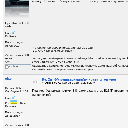
впишут. Просто от балды нельзя в тех паспорт вписать другой о
Opel Kadett E 2.0
sedan
Пол:
Из:Киев
Регистрация:
08.08.2014
«
Последнее редактирование: 12-05-2018,
10:43:04 от korporativ_slave
»
Активность за 30
дней
Тех. поддержка\сервис Garmin, Globway, Mio, Shuttle, Pioneer, Digital,
0%
других глючных GPS в Киеве, в ЛС.
Адекватное сервисное обслуживание (консультация, настройка, прош
Offline
автомобильных и портативных навигаторов
gkar
Re: Хит GM реинкарнация(ну нравится он мне)
«
Ответ #371 :
20-05-2018, 21:25:20 »
Карма: +0/-0
Подпись. Удивился почему 3.0, даже saab мотор B234R проще по
Сообщений: 109
легких путей
Пол:
Из:
, New
Каховка
Регистрация:
23.11.2017
Активность за 30