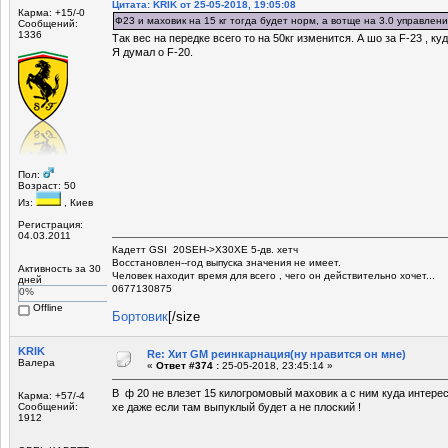
Цитата: KRIK от 25-05-2018, 19:05:08
Карма: +15/-0
Ф23 и маховик на 15 кг тогда будет норм, а вотще на 3.0 управлени
Сообщений:
1336
Так вес на передке всего то на 50кг изменится. А шо за F-23 , 
Я думал о F-20.
Пол:
Возраст: 50
Из:
, Киев
Регистрация:
04.03.2011
Кадетт GSI 20SEH->X30XE 5-дв. хетч
Восстановлен--год выпуска значения не имеет.
Активность за 30
Человек находит время для всего , чего он действительно хочет...
дней
0677130875
0%
Offline
Бортовик
[/size
KRIK
Re: Хит GM реинкарнация(ну нравится он мне)
Валера
«
Ответ #374 :
25-05-2018, 23:45:14 »
В ф 20 не влезет 15 килогромовый маховик а с ним куда интере
Карма: +57/-4
Сообщений:
хе даже если там выпуклый будет а не плоский !
1912