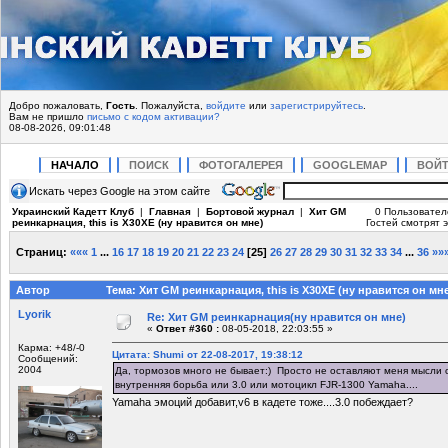
Добро пожаловать,
Гость
. Пожалуйста,
войдите
или
зарегистрируйтесь
.
Вам не пришло
письмо с кодом активации?
08-08-2026, 09:01:48
НАЧАЛО
ПОИСК
ФОТОГАЛЕРЕЯ
GOOGLEMAP
ВОЙ
Искать через Google на этом сайте
Украинский Кадетт Клуб
|
Главная
|
Бортовой журнал
|
Хит GM
0 Пользовател
реинкарнация, this is X30XE (ну нравится он мне)
Гостей смотрят э
Страниц:
«««
1
...
16
17
18
19
20
21
22
23
24
[
25
]
26
27
28
29
30
31
32
33
34
...
36
»»
Автор
Тема: Хит GM реинкарнация, this is X30XE (ну нравится он мн
Lyorik
Re: Хит GM реинкарнация(ну нравится он мне)
«
Ответ #360 :
08-05-2018, 22:03:55 »
Карма: +48/-0
Цитата: Shumi от 22-08-2017, 19:38:12
Сообщений:
2004
Да, тормозов много не бывает:) Просто не оставляют меня мысли о
внутренняя борьба или 3.0 или мотоцикл FJR-1300 Yamaha....
Yamaha эмоций добавит,v6 в кадете тоже....3.0 побеждает?