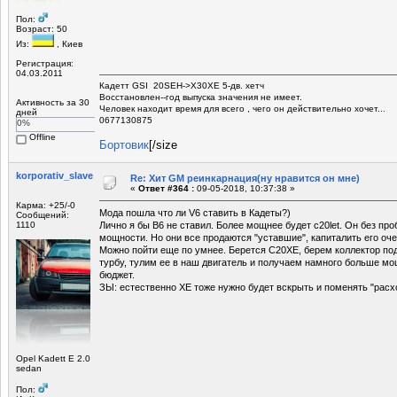
Пол:
Возраст: 50
Из:
, Киев
Регистрация:
04.03.2011
Кадетт GSI 20SEH->X30XE 5-дв. хетч
Восстановлен--год выпуска значения не имеет.
Активность за 30
Человек находит время для всего , чего он действительно хочет...
дней
0677130875
0%
Offline
Бортовик
[/size
korporativ_slave
Re: Хит GM реинкарнация(ну нравится он мне)
«
Ответ #364 :
09-05-2018, 10:37:38 »
Карма: +25/-0
Мода пошла что ли V6 ставить в Кадеты?)
Сообщений:
1110
Лично я бы В6 не ставил. Более мощнее будет c20let. Он без п
мощности. Но они все продаются "уставшие", капиталить его оче
Можно пойти еще по умнее. Берется С20ХЕ, берем коллектор под
турбу, тулим ее в наш двигатель и получаем намного больше м
бюджет.
ЗЫ: естественно ХЕ тоже нужно будет вскрыть и поменять "расх
Opel Kadett E 2.0
sedan
Пол: