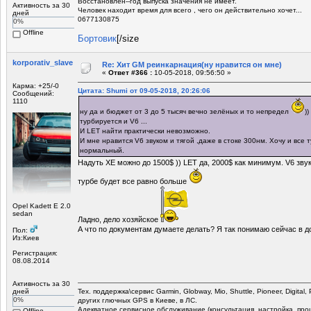
Восстановлен--год выпуска значения не имеет.
Активность за 30
Человек находит время для всего , чего он действительно хочет...
дней
0677130875
0%
Offline
Бортовик
[/size
korporativ_slave
Re: Хит GM реинкарнация(ну нравится он мне)
«
Ответ #366 :
10-05-2018, 09:56:50 »
Карма: +25/-0
Цитата: Shumi от 09-05-2018, 20:26:06
Сообщений:
1110
ну да и бюджет от 3 до 5 тысяч вечно зелёных и то непредел
)
турбируется и V6 ...
И LET найти практически невозможно.
И мне нравится V6 звуком и тягой ,даже в стоке 300нм. Хочу и все 
нормальный.
Надуть ХЕ можно до 1500$ )) LET да, 2000$ как минимум. V6 зву
турбе будет все равно больше
Opel Kadett E 2.0
sedan
Ладно, дело хозяйское
А что по документам думаете делать? Я так понимаю сейчас в д
Пол:
Из:Киев
Регистрация:
08.08.2014
Активность за 30
дней
Тех. поддержка\сервис Garmin, Globway, Mio, Shuttle, Pioneer, Digital,
0%
других глючных GPS в Киеве, в ЛС.
Адекватное сервисное обслуживание (консультация, настройка, прош
Offline