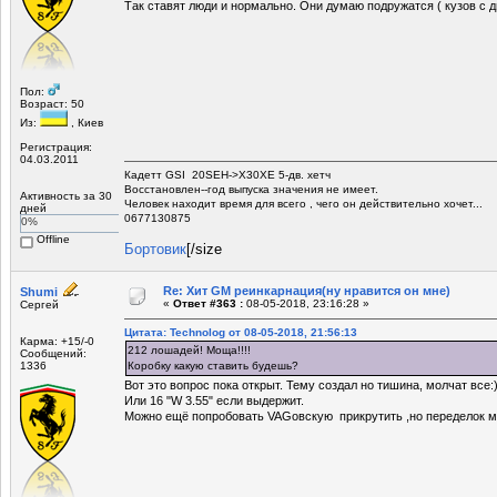
Так ставят люди и нормально. Они думаю подружатся ( кузов с д
Пол:
Возраст: 50
Из:
, Киев
Регистрация:
04.03.2011
Кадетт GSI 20SEH->X30XE 5-дв. хетч
Восстановлен--год выпуска значения не имеет.
Активность за 30
Человек находит время для всего , чего он действительно хочет...
дней
0677130875
0%
Offline
Бортовик
[/size
Re: Хит GM реинкарнация(ну нравится он мне)
Shumi
«
Ответ #363 :
08-05-2018, 23:16:28 »
Сергей
Цитата: Technolog от 08-05-2018, 21:56:13
Карма: +15/-0
212 лошадей! Моща!!!!
Сообщений:
1336
Коробку какую ставить будешь?
Вот это вопрос пока открыт. Тему создал но тишина, молчат все:
Или 16 "W 3.55" если выдержит.
Можно ещё попробовать VAGовскую прикрутить ,но переделок мн