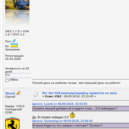
ОKE 1.7 D > OVA
1.8 > OVC 2.2
Пол:
Из:
,
Запоріжжя
Регистрация:
25.04.2009
Активность за 30
дней
0%
Offline
Плохой день на рыбалке лучше, чем хороший день на работе!
Re: Хит GM реинкарнация(ну нравится он мне)
Shumi
«
Ответ #362 :
08-05-2018, 23:10:40 »
Сергей
Цитата: Lyorik от 08-05-2018, 22:03:55
Карма: +15/-0
Yamaha эмоций добавит,v6 в кадете тоже....3.0 побеждает?
Сообщений:
1336
Да. В голове победил 3.0
Цитата: Technolog от 08-05-2018, 22:06:26
А кузов Кадетта что говорит о моторе? Потянет?