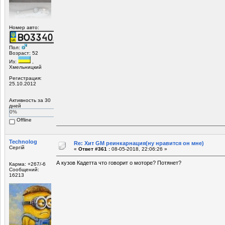
Номер авто:
Пол:
Возраст: 52
Из:
,
Хмельницкий
Регистрация:
25.10.2012
Активность за 30
дней
0%
Offline
Technolog
Re: Хит GM реинкарнация(ну нравится он мне)
Сергій
«
Ответ #361 :
08-05-2018, 22:06:26 »
А кузов Кадетта что говорит о моторе? Потянет?
Карма: +267/-6
Сообщений:
16213