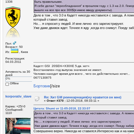
1336
быть правильными.
Я себе делал "переобладнання" в прошлом году. с 1.3 на 2.0. Гемо
вышло на все про все 300$(я имею ввиду документы).
Дело в том , что 3.0 в Кадетт никогда неставился с завода. А п
который ставил завод.
Но.... я спросил у людей. И мне лично его зарегистрируют.
Уже даже движок ждет. Точнее я жду ,когда его снимут. Поеду заб
Пол:
Возраст: 50
Из:
, Киев
Регистрация:
04.03.2011
Кадетт GSI 20SEH->X30XE 5-дв. хетч
Восстановлен--год выпуска значения не имеет.
Активность за 30
Человек находит время для всего , чего он действительно хочет...
дней
0677130875
0%
Offline
Бортовик
[/size
korporativ_slave
Re: Хит GM реинкарнация(ну нравится он мне)
«
Ответ #370 :
12-05-2018, 09:33:11 »
Карма: +25/-0
Цитата: Shumi от 11-05-2018, 22:33:07
Сообщений:
1110
Дело в том , что 3.0 в Кадетт никогда неставился с завода. А пом
который ставил завод.
Но.... я спросил у людей. И мне лично его зарегистрируют.
Уже даже движок ждет. Точнее я жду ,когда его снимут. Поеду забир
Совершенно верно. Никогда не ставился.Интересно как и на каки