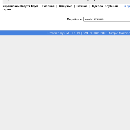
Украинский Кадетт Клуб
|
Главная
|
Общение
|
Важное
|
Одесса. Клубный
« п
гараж.
Перейти в:
Powered by SMF 1.1.19
|
SMF © 2006-2008, Simple Machin