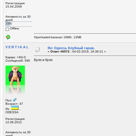
Регистрация:
15.04.2009
Активность за 30
дней
16%
Offline
Opel-kadett-karavan 1988г. 13NB
V E R T I K A L
Re: Одесса. Клубный гараж.
«
Ответ #6572 :
04-02-2019, 16:36:21 »
Карма: +30/-0
Було и було
Сообщений: 590
Пол:
Возраст: 47
Из:
,
ODESSA
Регистрация:
12.06.2012
Активность за 30
дней