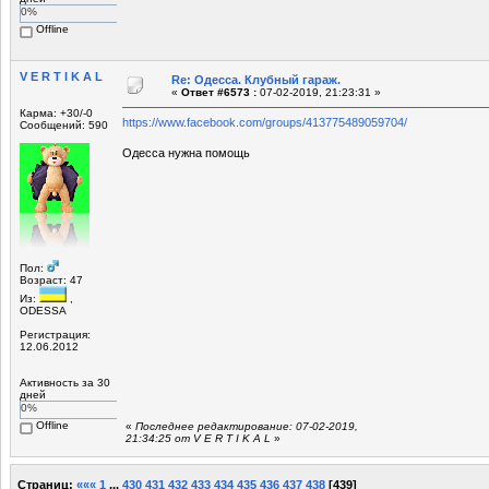
0%
Offline
V E R T I K A L
Re: Одесса. Клубный гараж.
«
Ответ #6573 :
07-02-2019, 21:23:31 »
Карма: +30/-0
https://www.facebook.com/groups/413775489059704/
Сообщений: 590
Одесса нужна помощь
Пол:
Возраст: 47
Из:
,
ODESSA
Регистрация:
12.06.2012
Активность за 30
дней
0%
Offline
«
Последнее редактирование: 07-02-2019,
21:34:25 от V E R T I K A L
»
Страниц:
«««
1
...
430
431
432
433
434
435
436
437
438
[
439
]