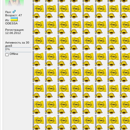
Пол:
Возраст: 47
Из:
,
ODESSA
Регистрация:
12.06.2012
Активность за 30
дней
0%
Offline