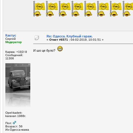
Кактус
Re: Одесса. Клубный гараж.
Сергей
«
Ответ #6571 :
04-02-2019, 10:01:51 »
Модератор
И шо це було?
Карма: +192/-9
Сообщений:
11306
Opel-kadett-
karavan 1988г.
Пол:
Возраст: 56
Из:Одесса-мама