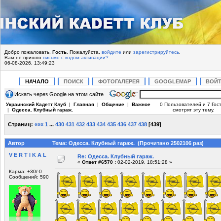
Добро пожаловать,
Гость
. Пожалуйста,
войдите
или
зарегистрируйтесь
.
Вам не пришло
письмо с кодом активации?
06-08-2026, 13:49:23
НАЧАЛО
ПОИСК
ФОТОГАЛЕРЕЯ
GOOGLEMAP
ВОЙ
Искать через Google на этом сайте
Украинский Кадетт Клуб
|
Главная
|
Общение
|
Важное
0 Пользователей и 7 Гос
|
Одесса. Клубный гараж.
смотрят эту тему.
Страниц:
«««
1
...
430
431
432
433
434
435
436
437
438
[
439
]
Автор
Тема: Одесса. Клубный гараж. (Прочитано 2502106 раз)
V E R T I K A L
Re: Одесса. Клубный гараж.
«
Ответ #6570 :
02-02-2019, 18:51:28 »
Карма: +30/-0
Сообщений: 590