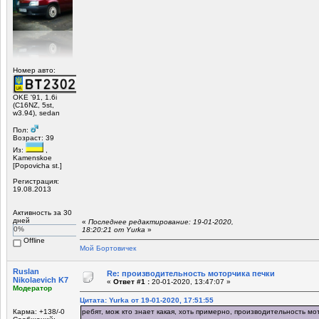
Номер авто:
OKE '91, 1.6i
(C16NZ, 5st,
w3.94), sedan
Пол:
Возраст: 39
Из:
,
Kamenskoe
[Popovicha st.]
Регистрация:
19.08.2013
Активность за 30
дней
«
Последнее редактирование: 19-01-2020,
0%
18:20:21 от Yurka
»
Offline
Мой Бортовичек
Ruslan
Re: производительность моторчика печки
Nikolaevich K7
«
Ответ #1 :
20-01-2020, 13:47:07 »
Модератор
Цитата: Yurka от 19-01-2020, 17:51:55
Карма: +138/-0
ребят, мож кто знает какая, хоть примерно, производительность мо