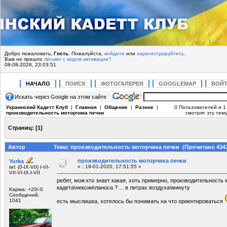
Добро пожаловать,
Гость
. Пожалуйста,
войдите
или
зарегистрируйтесь
.
Вам не пришло
письмо с кодом активации?
08-08-2026, 23:03:51
НАЧАЛО
ПОИСК
ФОТОГАЛЕРЕЯ
GOOGLEMAP
ВОЙ
Искать через Google на этом сайте
Украинский Кадетт Клуб
|
Главная
|
Общение
|
Разное
|
0 Пользователей и 1 
производительность моторчика печки
смотрят эту тему
Страниц:
[
1
]
Автор
Тема: производительность моторчика печки (Прочитано 4347
производительность моторчика печки
Yurka
«
:
19-01-2020, 17:51:55 »
tel: (0-IX-VII) I-VI-
VII-VI-IX-I-VII
ребят, мож кто знает какая, хоть примерно, производительность
кадета\нексии\ланоса ? ... в литрах воздуха\минуту
Карма: +20/-0
Сообщений:
1041
есть мыслишка, хотелось бы понимать на что ориентироваться