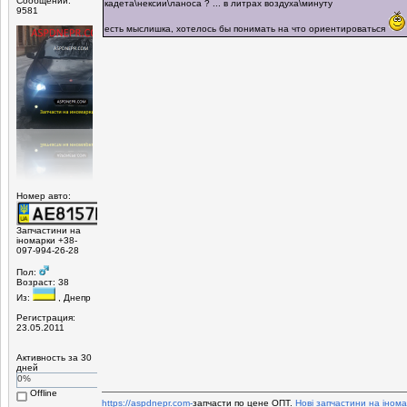
Сообщений:
кадета\нексии\ланоса ? ... в литрах воздуха\минуту
9581
есть мыслишка, хотелось бы понимать на что ориентироваться
Номер авто:
Запчастини на
іномарки +38-
097-994-26-28
Пол:
Возраст: 38
Из:
, Днепр
Регистрация:
23.05.2011
Активность за 30
дней
0%
Offline
https://aspdnepr.com-
запчасти по цене ОПТ.
Нові запчастини на інома