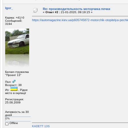
Igor_
Re: производительность моторчика печки
«
Ответ #2 :
21-01-2020, 09:19:15 »
Карма: +41/-0
https://automagazine.kiev.ua/p605745872-motorchik-otopitelya-pechk
Сообщений:
3194
Белая стружилка
"Проект 13"
Пол:
Возраст: 38
Из:
, Рiдне
мicто в окупацiї
Регистрация:
25.08.2009
Активность за 30
дней
0%
Offline
KADETT 13S