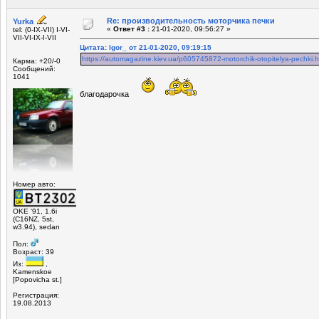
Re: производительность моторчика печки
Yurka
«
Ответ #3 :
21-01-2020, 09:56:27 »
tel: (0-IX-VII) I-VI-
VII-VI-IX-I-VII
Цитата: Igor_ от 21-01-2020, 09:19:15
https://automagazine.kiev.ua/p605745872-motorchik-otopitelya-pechki.h
Карма: +20/-0
Сообщений:
1041
благодарочка
Номер авто:
OKE '91, 1.6i
(C16NZ, 5st,
w3.94), sedan
Пол:
Возраст: 39
Из:
,
Kamenskoe
[Popovicha st.]
Регистрация:
19.08.2013