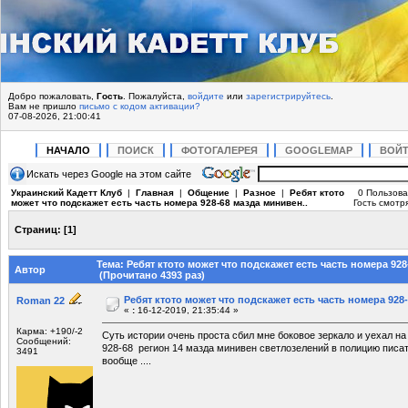
Добро пожаловать,
Гость
. Пожалуйста,
войдите
или
зарегистрируйтесь
.
Вам не пришло
письмо с кодом активации?
07-08-2026, 21:00:41
НАЧАЛО
ПОИСК
ФОТОГАЛЕРЕЯ
GOOGLEMAP
ВОЙ
Искать через Google на этом сайте
Украинский Кадетт Клуб
|
Главная
|
Общение
|
Разное
|
Ребят ктото
0 Пользова
может что подскажет есть часть номера 928-68 мазда минивен..
Гость смотря
Страниц:
[
1
]
Тема: Ребят ктото может что подскажет есть часть номера 928
Автор
(Прочитано 4393 раз)
Ребят ктото может что подскажет есть часть номера 928
Roman 22
«
:
16-12-2019, 21:35:44 »
Карма: +190/-2
Суть истории очень проста сбил мне боковое зеркало и уехал на
Сообщений:
928-68 регион 14 мазда минивен светлозелений в полицию писа
3491
вообще ....