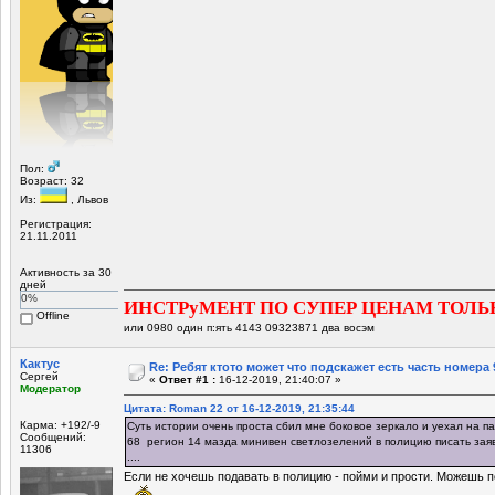
Пол:
Возраст: 32
Из:
, Львов
Регистрация:
21.11.2011
Активность за 30
дней
0%
ИНСТРуМЕНТ ПО СУПЕР ЦЕНАМ ТОЛЬ
Offline
или 0980 один п:ять 4143 09323871 два восэм
Кактус
Re: Ребят ктото может что подскажет есть часть номера 
Сергей
«
Ответ #1 :
16-12-2019, 21:40:07 »
Модератор
Цитата: Roman 22 от 16-12-2019, 21:35:44
Карма: +192/-9
Суть истории очень проста сбил мне боковое зеркало и уехал на па
Сообщений:
68 регион 14 мазда минивен светлозелений в полицию писать зая
11306
....
Если не хочешь подавать в полицию - пойми и прости. Можешь 