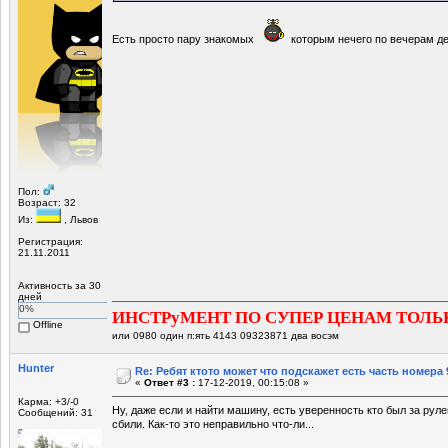
Есть просто пару знакомых
которым нечего по вечерам 
Пол:
Возраст: 32
Из:
, Львов
Регистрация:
21.11.2011
Активность за 30
дней
0%
ИНСТРуМЕНТ ПО СУПЕР ЦЕНАМ ТОЛЬ
Offline
или 0980 один п:ять 4143 09323871 два восэм
Hunter
Re: Ребят ктото может что подскажет есть часть номера 
«
Ответ #3 :
17-12-2019, 00:15:08 »
Карма: +3/-0
Ну, даже если и найти машину, есть уверенность кто был за руле
Сообщений: 31
сбили. Как-то это неправильно что-ли...