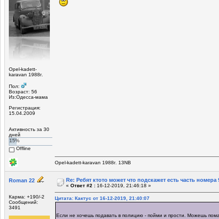
Opel-kadett-
karavan 1988г.
Пол:
Возраст: 56
Из:Одесса-мама
Регистрация:
15.04.2009
Активность за 30
дней
15%
Offline
Opel-kadett-karavan 1988г. 13NB
Re: Ребят ктото может что подскажет есть часть номера 
Roman 22
«
Ответ #2 :
16-12-2019, 21:46:18 »
Карма: +190/-2
Цитата: Кактус от 16-12-2019, 21:40:07
Сообщений:
3491
Если не хочешь подавать в полицию - пойми и прости. Можешь пом