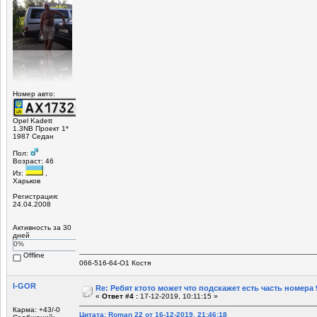
Номер авто:
Opel Kadett
1.3NB Проект 1*
1987 Седан
Пол:
Возраст: 46
Из:
,
Харьков
Регистрация:
24.04.2008
Активность за 30
дней
0%
Offline
066-516-64-О1 Костя
I-GOR
Re: Ребят ктото может что подскажет есть часть номера 
«
Ответ #4 :
17-12-2019, 10:11:15 »
Карма: +43/-0
Цитата: Roman 22 от 16-12-2019, 21:46:18