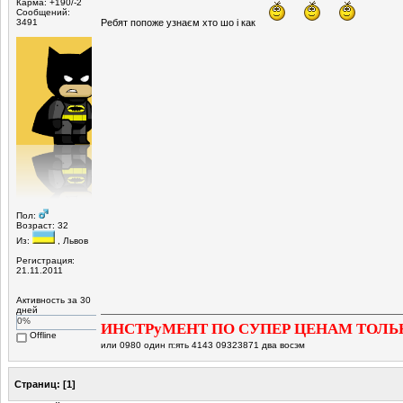
Карма: +190/-2
Сообщений:
3491
Ребят попоже узнаєм хто шо і как
Пол:
Возраст: 32
Из:
, Львов
Регистрация:
21.11.2011
Активность за 30
дней
0%
ИНСТРуМЕНТ ПО СУПЕР ЦЕНАМ ТОЛЬ
Offline
или 0980 один п:ять 4143 09323871 два восэм
Страниц:
[
1
]