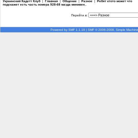
Украинский Кадетт Клуб
|
Главная
|
Общение
|
Разное
|
Ребят ктото может что
подскажет есть часть номера 928-68 мазда минивен..
Перейти в:
Powered by SMF 1.1.19
|
SMF © 2006-2008, Simple Machin