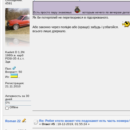
Сообщений:
4591
Есть просто пару знакомых
которым нечего по вечерам дел
Як би потерпілий не перетворився в підозрюваного.
Або законно через поліцію або (краще) забудь і узбагойся.
всього лише дзеркало.
Kadett D 1,3N
1980г.в. карб
PDSI-35 4.с.т.
3дв
Пол:
Возраст: 50
Из:
,
Регистрация:
21.11.2010
Активность за 30
дней
0%
Offline
Re: Ребят ктото может что подскажет есть часть номера 
Roman 22
«
Ответ #5 :
18-12-2019, 01:55:24 »