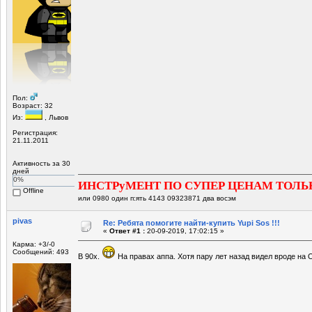
Пол:
Возраст: 32
Из:
, Львов
Регистрация:
21.11.2011
Активность за 30
дней
0%
ИНСТРуМЕНТ ПО СУПЕР ЦЕНАМ ТОЛЬ
Offline
или 0980 один п:ять 4143 09323871 два восэм
pivas
Re: Ребята помогите найти-купить Yupi Sos !!!
«
Ответ #1 :
20-09-2019, 17:02:15 »
Карма: +3/-0
Сообщений: 493
В 90х.
На правах аппа. Хотя пару лет назад видел вроде на 