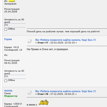
Из:
,
Запоріжжя
Регистрация:
25.04.2009
Активность за 30
дней
0%
Offline
Плохой день на рыбалке лучше, чем хороший день на работе!
Горик
Re: Ребята помогите найти-купить Yupi Sos !!!
«
Ответ #7 :
22-01-2020, 22:52:14 »
Карма: +0/-0
На Проме и Олхе нет, я проверил.
Сообщений: 14
Из:
Регистрация:
09.01.2020
Активность за 30
дней
0%
Offline
monia
Re: Ребята помогите найти-купить Yupi Sos !!!
Саша
«
Ответ #8 :
27-11-2025, 23:04:21 »
Модератор
Карма: +293/-0
в мене є
Сообщений: