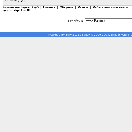
Украинский Кадетт Клуб
|
Главная
|
Общение
|
Разное
|
Ребята помогите найти-
купить Yupi Sos !!!
Перейти в:
Powered by SMF 1.1.19
|
SMF © 2006-2008, Simple Machin