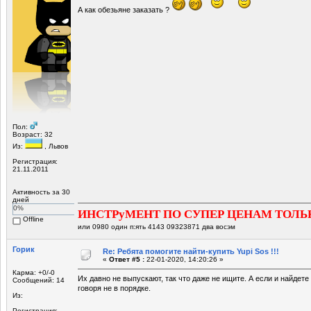
А как обезьяне заказать ?
Пол:
Возраст: 32
Из:
, Львов
Регистрация:
21.11.2011
Активность за 30
дней
0%
ИНСТРуМЕНТ ПО СУПЕР ЦЕНАМ ТОЛЬ
Offline
или 0980 один п:ять 4143 09323871 два восэм
Горик
Re: Ребята помогите найти-купить Yupi Sos !!!
«
Ответ #5 :
22-01-2020, 14:20:26 »
Карма: +0/-0
Их давно не выпускают, так что даже не ищите. А если и найдете 
Сообщений: 14
говоря не в порядке.
Из:
Регистрация: