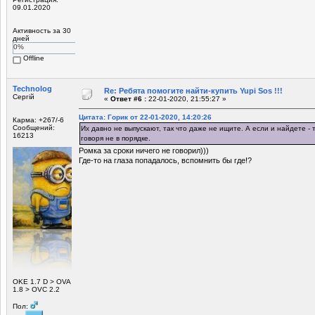
09.01.2020
Активность за 30
дней
0%
Offline
Technolog
Re: Ребята помогите найти-купить Yupi Sos !!!
Сергій
«
Ответ #6 :
22-01-2020, 21:55:27 »
Цитата: Горик от 22-01-2020, 14:20:26
Карма: +267/-6
Сообщений:
Их давно не выпускают, так что даже не ищите. А если и найдете - 
16213
говоря не в порядке.
Ромка за сроки ничего не говорил)))
Где-то на глаза попадалось, вспомнить бы где!?
ОKE 1.7 D > OVA
1.8 > OVC 2.2
Пол: