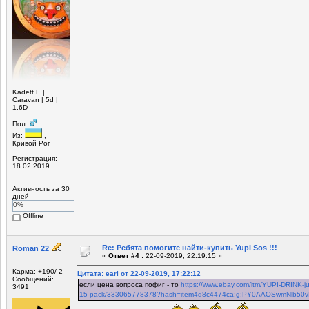
Kadett Е |
Caravan | 5d |
1.6D
Пол:
Из:
,
Кривой Рог
Регистрация:
18.02.2019
Активность за 30
дней
0%
Offline
Re: Ребята помогите найти-купить Yupi Sos !!!
Roman 22
«
Ответ #4 :
22-09-2019, 22:19:15 »
Карма: +190/-2
Цитата: earl от 22-09-2019, 17:22:12
Сообщений:
если цена вопроса пофиг - то
https://www.ebay.com/itm/YUPI-DRINK-jus
3491
15-pack/333065778378?hash=item4d8c4474ca:g:PY0AAOSwmNlb50