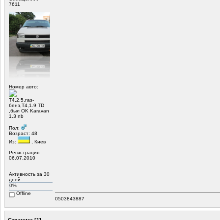
7611
Номер авто:
Т4,2.5,газ-
бенз,Т4,1.9 TD
,был OK Karavan
1.3 nb
Пол:
Возраст: 48
Из:
, Киев
Регистрация:
06.07.2010
Активность за 30
дней
0%
Offline
0503843887
Страниц:
[
1
]