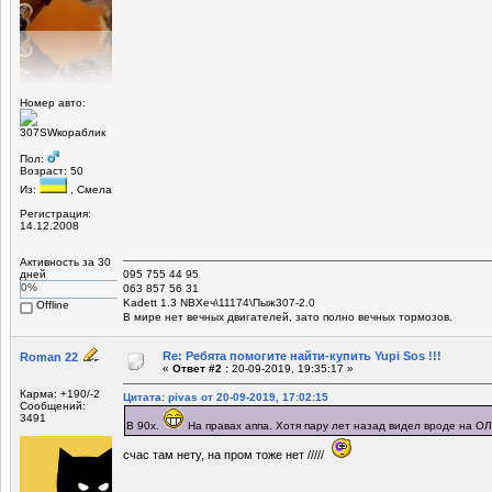
Номер авто:
307SWкораблик
Пол:
Возраст: 50
Из:
, Смела
Регистрация:
14.12.2008
Активность за 30
дней
095 755 44 95
0%
063 857 56 31
Kadett 1.3 NBХеч\11174\Пыж307-2.0
Offline
В мире нет вечных двигателей, зато полно вечных тормозов.
Re: Ребята помогите найти-купить Yupi Sos !!!
Roman 22
«
Ответ #2 :
20-09-2019, 19:35:17 »
Карма: +190/-2
Цитата: pivas от 20-09-2019, 17:02:15
Сообщений:
3491
В 90х.
На правах аппа. Хотя пару лет назад видел вроде на О
счас там нету, на пром тоже нет /////