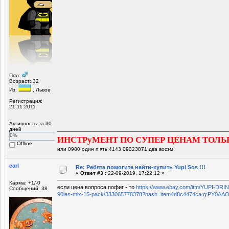
Пол:
Возраст: 32
Из:
, Львов
Регистрация:
21.11.2011
Активность за 30
дней
0%
ИНСТРуМЕНТ ПО СУПЕР ЦЕНАМ ТОЛЬ
Offline
или 0980 один п:ять 4143 09323871 два восэм
earl
Re: Ребята помогите найти-купить Yupi Sos !!!
«
Ответ #3 :
22-09-2019, 17:22:12 »
Карма: +1/-0
если цена вопроса пофиг - то
https://www.ebay.com/itm/YUPI-DRINK
Сообщений: 38
90ies-mix-15-pack/333065778378?hash=item4d8c4474ca:g:PY0A