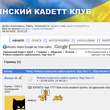
Добро пожаловать,
Гость
. Пожалуйста,
войдите
или
зарегистрируйтесь
.
Вам не пришло
письмо с кодом активации?
06-08-2026, 16:02:25
НАЧАЛО
ПОИСК
ФОТОГАЛЕРЕЯ
GOOGLEMAP
ВОЙ
Искать через Google на этом сайте
Украинский Кадетт Клуб
|
Главная
|
Общение
|
Разное
|
0 Пользователей и 1
Ребята помогите найти-купить Yupi Sos !!!
смотрят эту тем
Страниц:
[
1
]
Автор
Тема: Ребята помогите найти-купить Yupi Sos !!! (Прочитано 
Ребята помогите найти-купить Yupi Sos !!!
Roman 22
«
:
20-09-2019, 15:48:18 »
Карма: +190/-2
ГДЕ КУПИТЬ Yupi ???? Или ктото можете купить за одельною пла
Сообщений:
3491
немогу