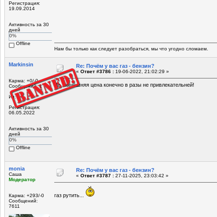
Регистрация:
19.09.2014
Активность за 30
дней
0%
Offline
Нам бы только как следует разобраться, мы что угодно сломаем.
Markinsin
Re: Почём у вас газ - бензин?
«
Ответ #3786 :
19-06-2022, 21:02:29 »
Карма: +0/-0
Да, нынешняя цена конечно в разы не привлекательней!
Сообщений: 1
Из:
Регистрация:
06.05.2022
Активность за 30
дней
0%
Offline
monia
Re: Почём у вас газ - бензин?
Саша
«
Ответ #3787 :
27-11-2025, 23:03:42 »
Модератор
газ рутить...
Карма: +293/-0
Сообщений:
7611