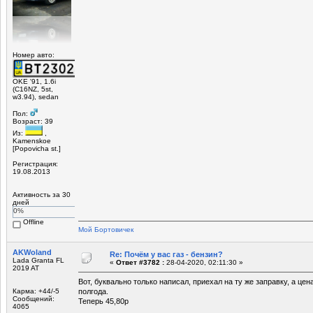
Номер авто:
OKE '91, 1.6i
(C16NZ, 5st,
w3.94), sedan
Пол:
Возраст: 39
Из:
,
Kamenskoe
[Popovicha st.]
Регистрация:
19.08.2013
Активность за 30
дней
0%
Offline
Мой Бортовичек
AKWoland
Re: Почём у вас газ - бензин?
Lada Granta FL
«
Ответ #3782 :
28-04-2020, 02:11:30 »
2019 AT
Вот, буквально только написал, приехал на ту же заправку, а це
Карма: +44/-5
полгода.
Сообщений:
Теперь 45,80р
4065