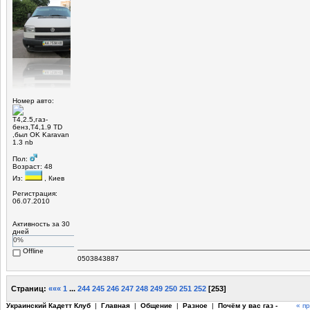
Номер авто:
Т4,2.5,газ-
бенз,Т4,1.9 TD
,был OK Karavan
1.3 nb
Пол:
Возраст: 48
Из:
, Киев
Регистрация:
06.07.2010
Активность за 30
дней
0%
Offline
0503843887
Страниц:
«««
1
...
244
245
246
247
248
249
250
251
252
[
253
]
Украинский Кадетт Клуб
|
Главная
|
Общение
|
Разное
|
Почём у вас газ -
« п