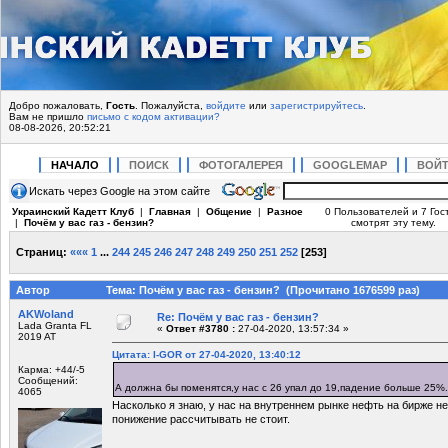
Добро пожаловать,
Гость
. Пожалуйста,
войдите
или
зарегистрируйтесь
.
Вам не пришло
письмо с кодом активации?
08-08-2026, 20:52:21
НАЧАЛО
ПОИСК
ФОТОГАЛЕРЕЯ
GOOGLEMAP
ВОЙ
Искать через Google на этом сайте
Украинский Кадетт Клуб
|
Главная
|
Общение
|
Разное
0 Пользователей и 7 Гос
|
Почём у вас газ - бензин?
смотрят эту тему.
Страниц:
«««
1
...
244
245
246
247
248
249
250
251
252
[
253
]
Автор
Тема: Почём у вас газ - бензин? (Прочитано 1676599 раз)
AKWoland
Re: Почём у вас газ - бензин?
Lada Granta FL
«
Ответ #3780 :
27-04-2020, 13:57:34 »
2019 AT
Цитата: I-GOR от 27-04-2020, 13:40:12
Карма: +44/-5
Сообщений:
А должна бы поменятся,у нас с 26 упал до 19,падение больше 25
4065
Насколько я знаю, у нас на внутреннем рынке нефть на бирже не
понижение рассчитывать не стоит.