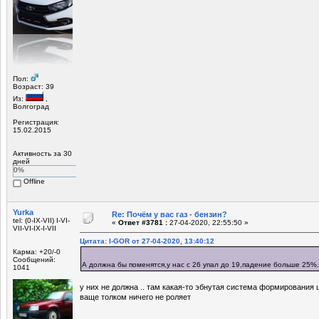
Пол:
Возраст: 39
Из:
,
Волгоград
Регистрация:
15.02.2015
Активность за 30
дней
0%
Offline
Yurka
Re: Почём у вас газ - бензин?
tel: (0-IX-VII) I-VI-
«
Ответ #3781 :
27-04-2020, 22:55:50 »
VII-VI-IX-I-VII
Цитата: I-GOR от 27-04-2020, 13:40:12
Карма: +20/-0
Сообщений:
А должна бы поменятся,у нас с 26 упал до 19,падение больше 25
1041
у них не должна .. там какая-то эбнутая система формирования ц
ваще толком ничего не роляет