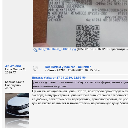
IMG_20200428_040231.jpg
(1359.81 Кб, 900x1200 - просмотрено
AKWoland
Re: Почём у вас газ - бензин?
Lada Granta FL
«
Ответ #3783 :
28-04-2020, 02:15:36 »
2019 AT
Цитата: Yurka от 27-04-2020, 22:55:50
Карма: +44/-5
у них не должна .. там какая-то эбнутая система формирования цен
Сообщений:
толком ничего не роляет
4065
Ну как бы официальная цена - это та, по которой происходит ме
экспорт, а внутри страны цена нефти в значительной степени с
ее добычи, себестоимости переработки, транспортировки, акциз
цен на бирже не влияет в такой степени на розничную цену бензи