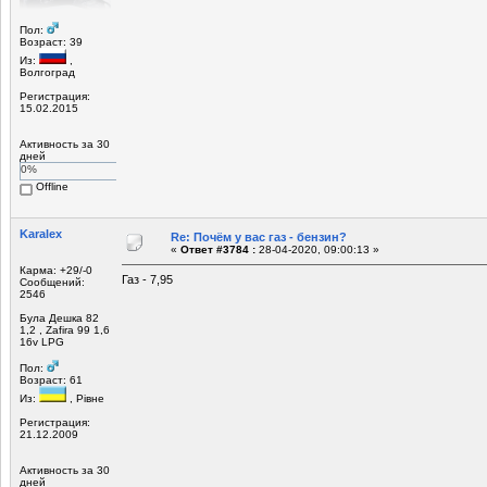
Пол:
Возраст: 39
Из:
,
Волгоград
Регистрация:
15.02.2015
Активность за 30
дней
0%
Offline
Karalex
Re: Почём у вас газ - бензин?
«
Ответ #3784 :
28-04-2020, 09:00:13 »
Карма: +29/-0
Газ - 7,95
Сообщений:
2546
Була Дешка 82
1,2 , Zafira 99 1,6
16v LPG
Пол:
Возраст: 61
Из:
, Рівне
Регистрация:
21.12.2009
Активность за 30
дней