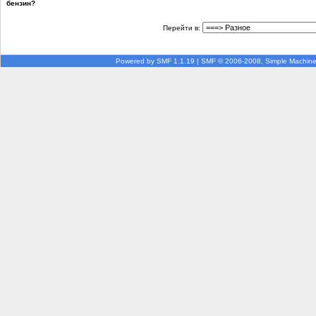
бензин?
Перейти в:
Powered by SMF 1.1.19
|
SMF © 2006-2008, Simple Machin