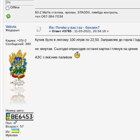
0%
Offline
60-2 MaYa статика, пропан, STAG50, лямбда контроль.
тел О67-З84-7ОЗ4
Vakula
Re: Почём у вас газ - бензин?
Фёдорыч
«
Ответ #3785 :
11-03-2021, 20:34:16 »
Купив було в лютому 100 літрів по 22,50. Заправляв до горла і їздив
Карма: +25/-2
Сообщений: 380
не звертав. Сьогодні оприходив останні картки і глянув на цінник
АЗС з якісним паливом
Номер авто:
Пол:
Возраст: 57
Из:
,
Mykolaiv