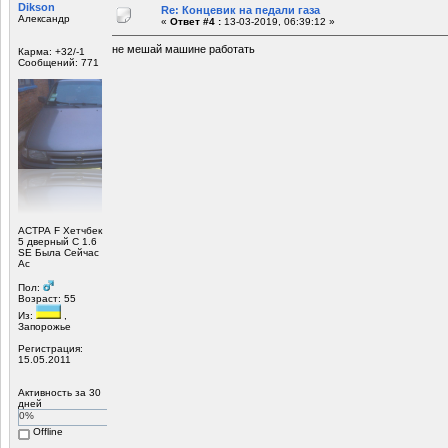
Dikson
Re: Концевик на педали газа
Александр
«
Ответ #4 :
13-03-2019, 06:39:12 »
не мешай машине работать
Карма: +32/-1
Сообщений: 771
АСТРА F Хетчбек
5 дверный C 1.6
SE Была Сейчас
Ас
Пол:
Возраст: 55
Из:
,
Запорожье
Регистрация:
15.05.2011
Активность за 30
дней
0%
Offline