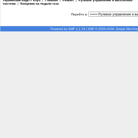
Украинский Кадетт Клуб
|
Главная
|
Ремонт
|
Рулевое управление и выхлопная
система
|
Концевик на педали газа
Перейти в:
Powered by SMF 1.1.19
|
SMF © 2006-2008, Simple Machin