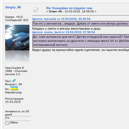
Sergey_88
Re: Концевик на педали газа
«
Ответ #6 :
15-03-2019, 18:58:06 »
Карма: +6/-0
Цитата: mexanik от 12-03-2019, 22:20:54
Сообщений: 822
Так это у автоматов....кикдаун. Думаю от омеги или вектры должны
Кикдаун у омеги и вектры вмонтирован в дпдз.
Цитата: vovka_berd от 13-03-2019, 07:58:54
Да, тоже интересно для чего? Датчик отпущеной или нажатой? Люб
несложно реализовать на дросселе с помощью винта ХХ от ДААЗовс
изолированный контакт).
Видел дырку на кронштейне едали сцепления, на гашетке вообще
Opel Kadett E
1988 - Chevrolet
tacuma 2.0
Пол:
Возраст: 38
Из:
,
Кировоград
Регистрация:
15.03.2016
Активность за 30
дней
0%
Offline