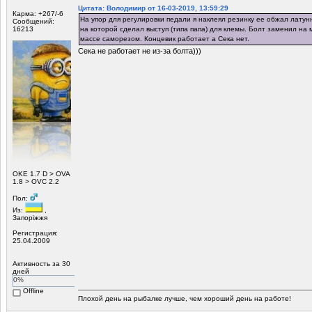
Цитата: Володимир от 16-03-2019, 13:59:29
Карма: +267/-6
На упор для регулировки педали я наклеял резинку ее обжал латун
Сообщений:
16213
на которой сделал выступ (типа папа) для клемы. Болт заменил на 
массе саморезом. Концевик работает а Сека нет.
Сека не работает не из-за болта)))
ОKE 1.7 D > OVA
1.8 > OVC 2.2
Пол:
Из:
,
Запоріжжя
Регистрация:
25.04.2009
Активность за 30
дней
0%
Offline
Плохой день на рыбалке лучше, чем хороший день на работе!