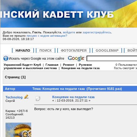
Добро пожаловать,
Гость
. Пожалуйста,
войдите
или
зарегистрируйтесь
.
Вам не пришло
письмо с кодом активации?
06-08-2026, 18:18:17
НАЧАЛО
ПОИСК
ФОТОГАЛЕРЕЯ
GOOGLEMAP
ВОЙ
Искать через Google на этом сайте
Украинский Кадетт Клуб
|
Главная
|
Ремонт
|
Рулевое
0 Пользовател
управление и выхлопная система
|
Концевик на педали газа
Гость смотрят э
Страниц:
[
1
]
Автор
Тема: Концевик на педали газа (Прочитано 9181 раз)
Концевик на педали газа
Technolog
«
:
12-03-2019, 21:27:11 »
Сергій
Вопрос: есть ли у кого, как выглядит?
Карма: +267/-6
Сообщений:
16213