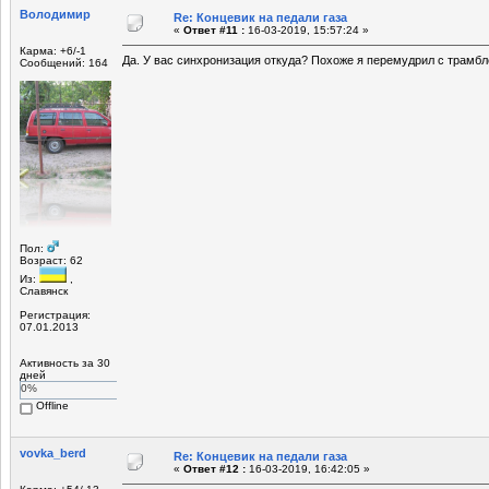
Володимир
Re: Концевик на педали газа
«
Ответ #11 :
16-03-2019, 15:57:24 »
Карма: +6/-1
Да. У вас синхронизация откуда? Похоже я перемудрил с трамб
Сообщений: 164
Пол:
Возраст: 62
Из:
,
Славянск
Регистрация:
07.01.2013
Активность за 30
дней
0%
Offline
vovka_berd
Re: Концевик на педали газа
«
Ответ #12 :
16-03-2019, 16:42:05 »