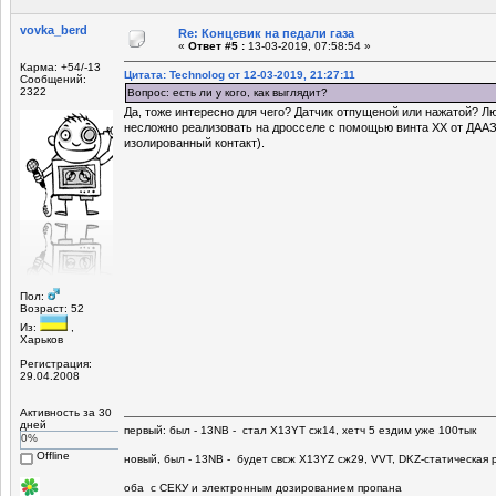
vovka_berd
Re: Концевик на педали газа
«
Ответ #5 :
13-03-2019, 07:58:54 »
Карма: +54/-13
Цитата: Technolog от 12-03-2019, 21:27:11
Сообщений:
2322
Вопрос: есть ли у кого, как выглядит?
Да, тоже интересно для чего? Датчик отпущеной или нажатой? Л
несложно реализовать на дросселе с помощью винта ХХ от ДААЗо
изолированный контакт).
Пол:
Возраст: 52
Из:
,
Харьков
Регистрация:
29.04.2008
Активность за 30
дней
первый: был - 13NB - стал Х13YT сж14, хетч 5 ездим уже 100тык
0%
Offline
новый, был - 13NB - будет свсж Х13YZ сж29, VVT, DKZ-статическая р
оба с СЕКУ и электронным дозированием пропана