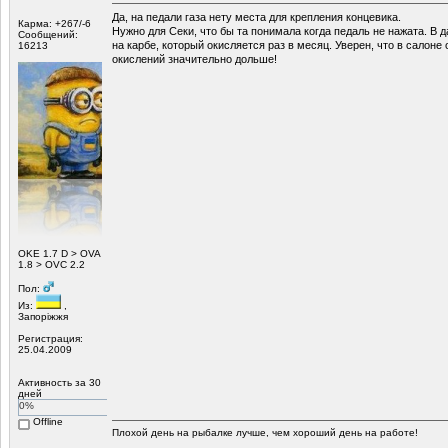
Да, на педали газа нету места для крепления концевика.
Карма: +267/-6
Нужно для Секи, что бы та понимала когда педаль не нажата. В 
Сообщений:
на карбе, который окисляется раз в месяц. Уверен, что в салоне 
16213
окислений значительно дольше!
ОKE 1.7 D > OVA
1.8 > OVC 2.2
Пол:
Из:
,
Запоріжжя
Регистрация:
25.04.2009
Активность за 30
дней
0%
Offline
Плохой день на рыбалке лучше, чем хороший день на работе!