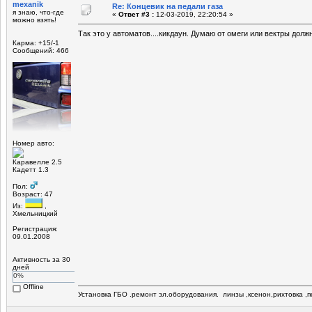
mexanik
Re: Концевик на педали газа
я знаю, что-где
«
Ответ #3 :
12-03-2019, 22:20:54 »
можно взять!
Так это у автоматов....кикдаун. Думаю от омеги или вектры дол
Карма: +15/-1
Сообщений: 466
Номер авто:
Каравелле 2.5
Кадетт 1.3
Пол:
Возраст: 47
Из:
,
Хмельницкий
Регистрация:
09.01.2008
Активность за 30
дней
0%
Offline
Установка ГБО .ремонт эл.оборудования. линзы ,ксенон,рихтовка ,по