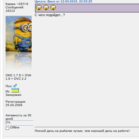
Цитата: Вися от 12-03-2019, 22:03:25
Карма: +267/-6
Сообщений:
16213
C чего подойдет...?
ОKE 1.7 D > OVA
1.8 > OVC 2.2
Пол:
Из:
,
Запоріжжя
Регистрация:
25.04.2009
Активность за 30
дней
0%
Offline
Плохой день на рыбалке лучше, чем хороший день на работе!