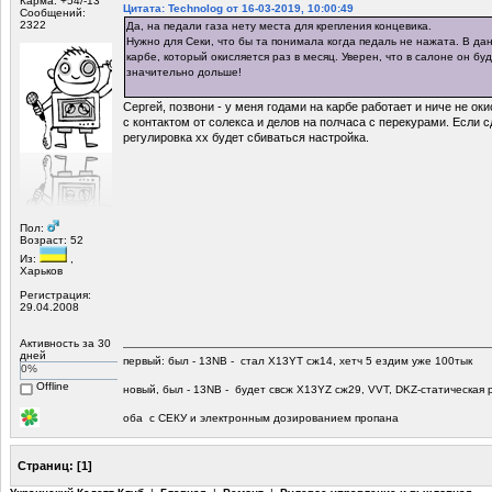
Карма: +54/-13
Цитата: Technolog от 16-03-2019, 10:00:49
Сообщений:
2322
Да, на педали газа нету места для крепления концевика.
Нужно для Секи, что бы та понимала когда педаль не нажата. В да
карбе, который окисляется раз в месяц. Уверен, что в салоне он бу
значительно дольше!
Сергей, позвони - у меня годами на карбе работает и ниче не оки
с контактом от солекса и делов на полчаса с перекурами. Если 
регулировка хх будет сбиваться настройка.
Пол:
Возраст: 52
Из:
,
Харьков
Регистрация:
29.04.2008
Активность за 30
дней
первый: был - 13NB - стал Х13YT сж14, хетч 5 ездим уже 100тык
0%
Offline
новый, был - 13NB - будет свсж Х13YZ сж29, VVT, DKZ-статическая р
оба с СЕКУ и электронным дозированием пропана
Страниц:
[
1
]