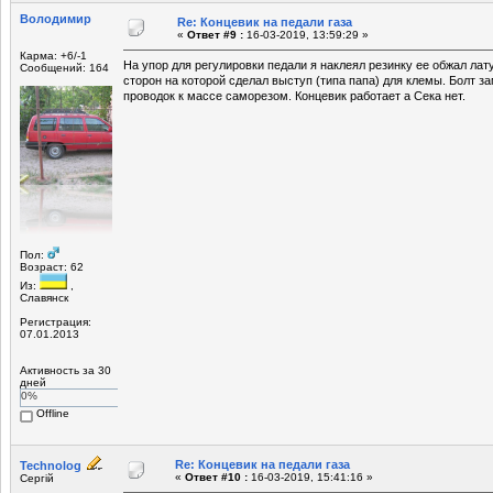
Володимир
Re: Концевик на педали газа
«
Ответ #9 :
16-03-2019, 13:59:29 »
Карма: +6/-1
На упор для регулировки педали я наклеял резинку ее обжал лат
Сообщений: 164
сторон на которой сделал выступ (типа папа) для клемы. Болт з
проводок к массе саморезом. Концевик работает а Сека нет.
Пол:
Возраст: 62
Из:
,
Славянск
Регистрация:
07.01.2013
Активность за 30
дней
0%
Offline
Re: Концевик на педали газа
Technolog
«
Ответ #10 :
16-03-2019, 15:41:16 »
Сергій