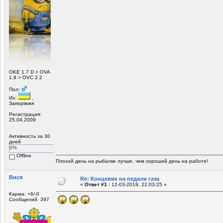
ОKE 1.7 D > OVA
1.8 > OVC 2.2
Пол:
Из:
,
Запоріжжя
Регистрация:
25.04.2009
Активность за 30
дней
0%
Offline
Плохой день на рыбалке лучше, чем хороший день на работе!
Вися
Re: Концевик на педали газа
«
Ответ #1 :
12-03-2019, 22:03:25 »
Карма: +6/-0
Сообщений: 397