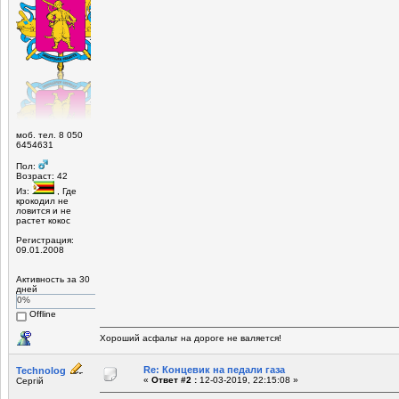
моб. тел. 8 050
6454631
Пол:
Возраст: 42
Из:
, Где
крокодил не
ловится и не
растет кокос
Регистрация:
09.01.2008
Активность за 30
дней
0%
Offline
Хороший асфальт на дороге не валяется!
Re: Концевик на педали газа
Technolog
«
Ответ #2 :
12-03-2019, 22:15:08 »
Сергій