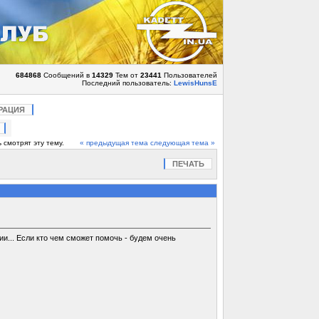
684868
Сообщений в
14329
Тем от
23441
Пользователей
Последний пользователь:
LewisHunsE
РАЦИЯ
 смотрят эту тему.
« предыдущая тема
следующая тема »
ПЕЧАТЬ
и... Если кто чем сможет помочь - будем очень