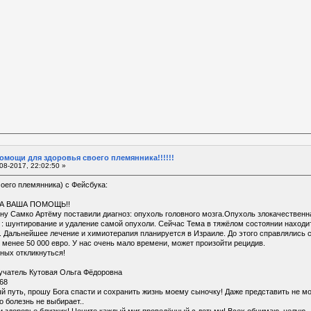
омощи для здоровья своего племянника!!!!!!
08-2017, 22:02:50 »
его племянника) с Фейсбука:
А ВАША ПОМОЩЬ!!
у Самко Артёму поставили диагноз: опухоль головного мозга.Опухоль злокачественна
 : шунтирование и удаление самой опухоли. Сейчас Тема в тяжёлом состоянии находи
. Дальнейшее лечение и химиотерапия планируется в Израиле. До этого справлялись 
менее 50 000 евро. У нас очень мало времени, может произойти рецидив.
ных откликнуться!
лучатель Кутовая Ольга Фёдоровна
68
й путь, прошу Бога спасти и сохранить жизнь моему сыночку! Даже представить не мог
о болезнь не выбирает..
и здоровье близких! Цените каждый миг проведённый с детьми! Всех обнимаю, целую - 