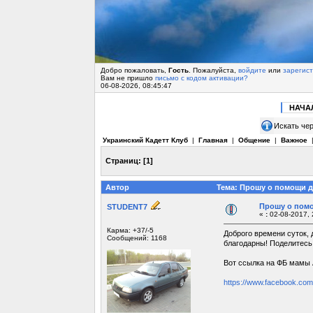
Добро пожаловать,
Гость
. Пожалуйста,
войдите
или
зарегис
Вам не пришло
письмо с кодом активации?
06-08-2026, 08:45:47
НАЧА
Искать чер
Украинский Кадетт Клуб
|
Главная
|
Общение
|
Важное
Страниц:
[
1
]
Автор
Тема: Прошу о помощи дл
Прошу о помо
STUDENT7
«
:
02-08-2017, 
Карма: +37/-5
Доброго времени суток, 
Сообщений: 1168
благодарны! Поделитесь
Вот ссылка на ФБ мамы 
https://www.facebook.co