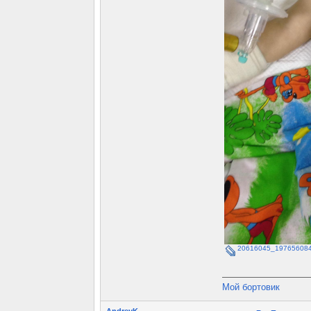
20616045_197656084
Мой бортовик
AndreyK