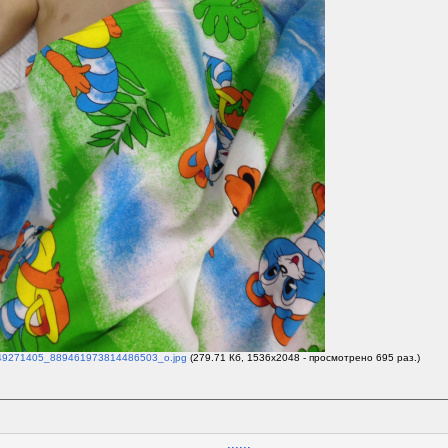
9271405_889461973814486503_o.jpg
(279.71 Кб, 1536x2048 - просмотрено 695 раз.)