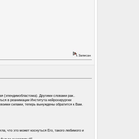
Записан
я (эпендимобластома). Другими словами рак..
ться в реанимации Института нейрохирургии
своими силами, теперь вынуждены обратится к Вам.
ла, что это может коснуться Его, такого любимого и
будьте счастливы!!"