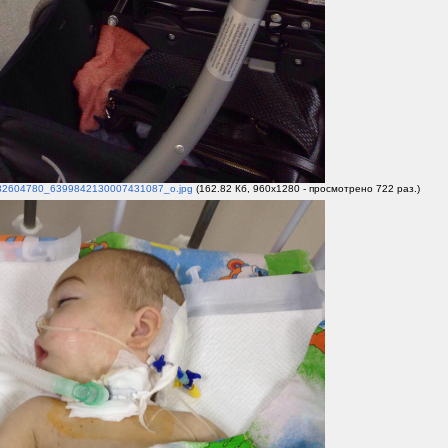
2604780_6399842130007431087_o.jpg
(162.82 Кб, 960x1280 - просмотрено 722 раз.)