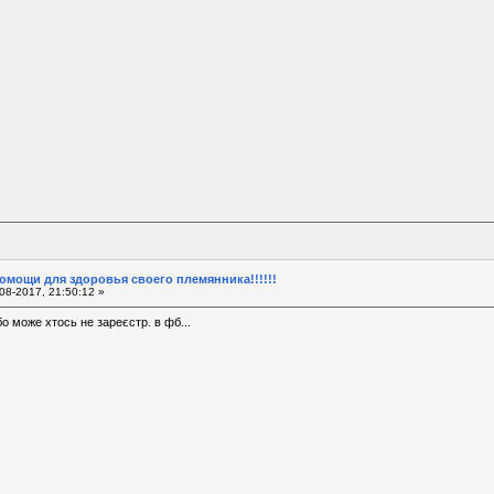
омощи для здоровья своего племянника!!!!!!
08-2017, 21:50:12 »
о може хтось не зареєстр. в фб...