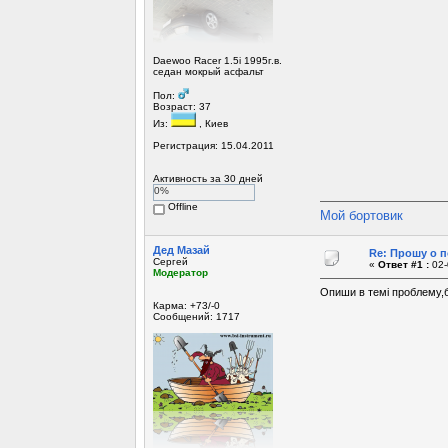
Daewoo Racer 1.5i 1995г.в.
седан мокрый асфальт
Пол:
Возраст: 37
Из:
, Киев
Регистрация: 15.04.2011
Активность за 30 дней
0%
Offline
Мой бортовик
Дед Мазай
Re: Прошу о п
Сергей
«
Ответ #1 :
02-
Модератор
Опиши в темі проблему,б
Карма: +73/-0
Сообщений: 1717