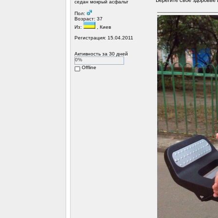
седан мокрый асфальт
Пол:
Возраст: 37
Из:
, Киев
Регистрация: 15.04.2011
Активность за 30 дней
0%
Offline