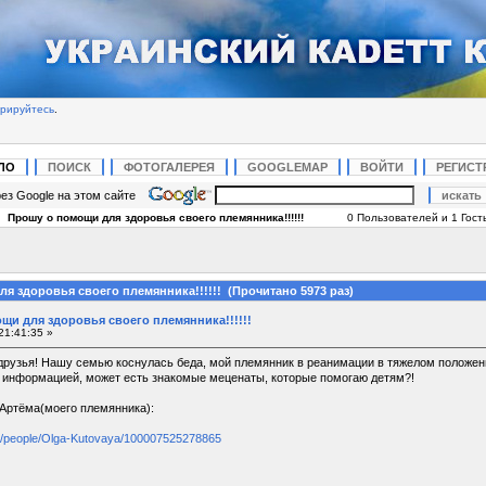
трируйтесь
.
ЛО
ПОИСК
ФОТОГАЛЕРЕЯ
GOOGLEMAP
ВОЙТИ
РЕГИСТ
ез Google на этом сайте
|
Прошу о помощи для здоровья своего племянника!!!!!!
0 Пользователей и 1 Гость
я здоровья своего племянника!!!!!! (Прочитано 5973 раз)
щи для здоровья своего племянника!!!!!!
21:41:35 »
друзья! Нашу семью коснулась беда, мой племянник в реанимации в тяжелом положени
 информацией, может есть знакомые меценаты, которые помогаю детям?!
Артёма(моего племянника):
m/people/Olga-Kutovaya/100007525278865