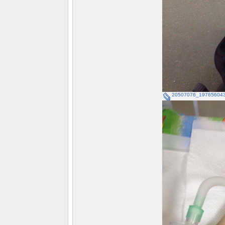
20507076_197656043