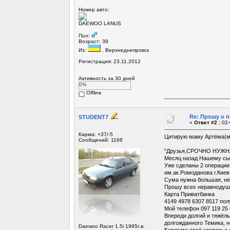
Номер авто:
DAEWOO LANUS
Пол:
Возраст: 39
Из:
, Верхнеднепровск
Регистрация: 23.11.2012
Активность за 30 дней
0%
Offline
Re: Прошу о п
STUDENT7
«
Ответ #2 :
02-
Карма: +37/-5
Цитирую маму Артёма(мо
Сообщений: 1168
"Друзья,СРОЧНО НУЖН
Месяц назад Нашему сын
Уже сделаны 2 операции
им.ак.Ромоданова г.Киев
Сума нужна большая, не 
Прошу всех неравнодуш
Карта Приватбанка
4149 4978 6307 8517 по
Мой телефон 097 119 25 
Впереди долгий и тяжёлы
долгожданного Темика, н
Daewoo Racer 1.5i 1995г.в.
Берегите своё здоровье 