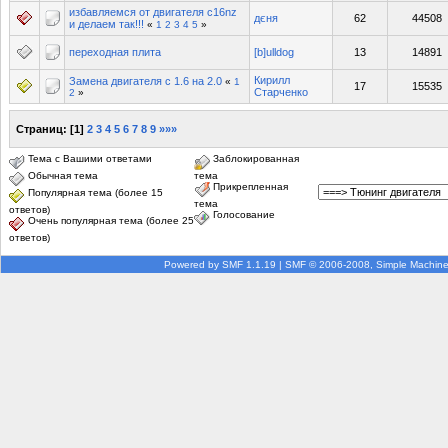
избавляемся от двигателя с16nz
дєня
62
44508
и делаем так!!!
«
1
2
3
4
5
»
переходная плита
[b]ulldog
13
14891
Кирилл
Замена двигателя с 1.6 на 2.0
«
1
17
15535
Старченко
2
»
Страниц:
[
1
]
2
3
4
5
6
7
8
9
»»»
Тема с Вашими ответами
Заблокированная
Обычная тема
тема
Прикрепленная
Популярная тема (более 15
тема
ответов)
Голосование
Очень популярная тема (более 25
ответов)
Powered by SMF 1.1.19
|
SMF © 2006-2008, Simple Machin