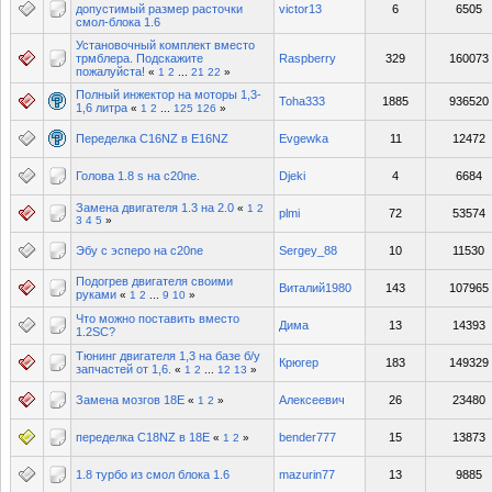
допустимый размер расточки
victor13
6
6505
смол-блока 1.6
Установочный комплект вместо
трмблера. Подскажите
Raspberry
329
160073
пожалуйста!
«
1
2
...
21
22
»
Полный инжектор на моторы 1,3-
Toha333
1885
936520
1,6 литра
«
1
2
...
125
126
»
Переделка C16NZ в E16NZ
Evgewka
11
12472
Голова 1.8 s на c20ne.
Djeki
4
6684
Замена двигателя 1.3 на 2.0
«
1
2
plmi
72
53574
3
4
5
»
Эбу с эсперо на c20ne
Sergey_88
10
11530
Подогрев двигателя своими
Виталий1980
143
107965
руками
«
1
2
...
9
10
»
Что можно поставить вместо
Дима
13
14393
1.2SC?
Тюнинг двигателя 1,3 на базе б/у
Крюгер
183
149329
запчастей от 1,6.
«
1
2
...
12
13
»
Замена мозгов 18Е
Алексеевич
26
23480
«
1
2
»
переделка C18NZ в 18E
bender777
15
13873
«
1
2
»
1.8 турбо из смол блока 1.6
mazurin77
13
9885