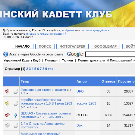
Добро пожаловать,
Гость
. Пожалуйста,
войдите
или
зарегистрируйтесь
.
Вам не пришло
письмо с кодом активации?
09-08-2026, 14:34:05
НАЧАЛО
ПОИСК
ФОТОГАЛЕРЕЯ
GOOGLEMAP
ВОЙ
Искать через Google на этом сайте
Украинский Кадетт Клуб
|
Главная
|
Тюнинг
|
Тюнинг двигателя
0 Пользователей и
Страниц:
[
1
]
2
3
4
5
6
7
8
9
»»»
Тема
Автор
Ответов
Просмотр
Повышенная степень сжатия
«
1
UFO
33
20837
2
3
»
перейти з карбюратора на
інжектор аскона 1.6 SH акпп 1983
аскона_1983
18
13627
р.в.
«
1
2
»
SECU-3 - Система электронного
OLLEG
6036
2544157
зажигания
«
1
2
...
402
403
»
1.4 с Опель на Ланос можно
Dok
14
31717
поставить?
Максимально возможный-