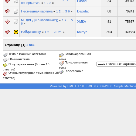
Pashel`
34
39943
ненорматив!
«
1
2
3
»
Несмешная картина
Deputat
88
70241
«
1
2
...
5
6
»
МЕДВЕДИ в картинках))
«
1
2
...
5
УМКА
81
75867
6
»
Найди кошку
Кактус
304
160884
«
1
2
...
20
21
»
Страниц:
[
1
]
2
»»»
Тема с Вашими ответами
Заблокированная
Обычная тема
тема
Прикрепленная
Популярная тема (более 15
тема
ответов)
Голосование
Очень популярная тема (более 25
ответов)
Powered by SMF 1.1.19
|
SMF © 2006-2008, Simple Machin