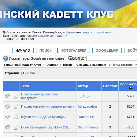
Добро пожаловать,
Гость
. Пожалуйста,
войдите
или
зарегистрируйтесь
.
Вам не пришло
письмо с кодом активации?
08-08-2026, 09:47:59
НАЧАЛО
ПОИСК
ФОТОГАЛЕРЕЯ
GOOGLEMAP
ВОЙ
Искать через Google на этом сайте
Украинский Кадетт Клуб
|
Главная
|
Юмор
|
Смешные картинки
0 Пользователей и
Страниц:
[
1
]
2
»»»
Просмотр
Тема
Автор
Ответов
Прекрасное далеко уже
K_D1_6
1
5827
наступило!
Пацанский тюнинг своими руками
Abracadabra
2
6204
Шутки про ЛАДУ из Франции
Dancer-Sk
3
6741
Всем календарь Liqui Moly 2015
No comments
3
7703