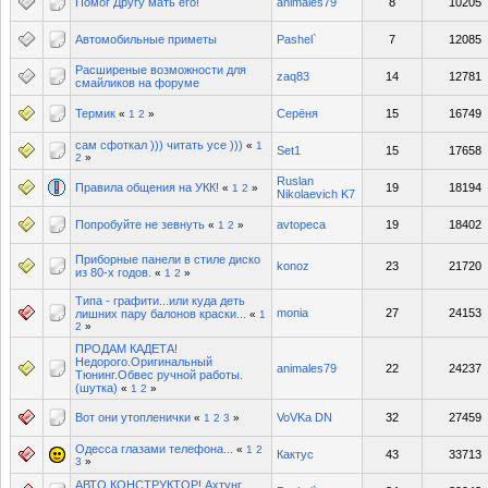
Помог Другу мать его!
animales79
8
10205
Автомобильные приметы
Pashel`
7
12085
Расширеные возможности для
zaq83
14
12781
смайликов на форуме
Термик
Серёня
15
16749
«
1
2
»
сам сфоткал ))) читать усе )))
«
1
Set1
15
17658
2
»
Ruslan
Правила общения на УКК!
19
18194
«
1
2
»
Nikolaevich K7
Попробуйте не зевнуть
avtopeca
19
18402
«
1
2
»
Приборные панели в стиле диско
konoz
23
21720
из 80-х годов.
«
1
2
»
Типа - графити...или куда деть
monia
27
24153
лишних пару балонов краски...
«
1
2
»
ПРОДАМ КАДЕТА!
Недорого.Оригинальный
animales79
22
24237
Тюнинг.Обвес ручной работы.
(шутка)
«
1
2
»
Вот они утопленички
VoVKa DN
32
27459
«
1
2
3
»
Одесса глазами телефона...
«
1
2
Кактус
43
33713
3
»
АВТО КОНСТРУКТОР! Ахтунг,