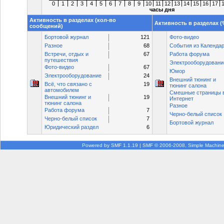
0
1
2
3
4
5
6
7
8
9
10
11
12
13
14
15
16
17
часы дня
Активность в разделах (кол-во
Активность в разделах 
сообщений)
Бортовой журнал
121
Фото-видео
Разное
68
События из Календа
Встречи, отдых и
67
Работа форума
путешествия
Электрооборудовани
Фото-видео
67
Юмор
Электрооборудование
24
Внешний тюнинг и
Всё, что связано с
19
тюнинг салона
автомобилем
Смешные страницы 
Внешний тюнинг и
19
Интернет
тюнинг салона
Разное
Работа форума
7
Черно-белый список
Черно-белый список
7
Бортовой журнал
Юридический раздел
6
Powered by SMF 1.1.19
|
SMF © 2006-2008, Simple Machin