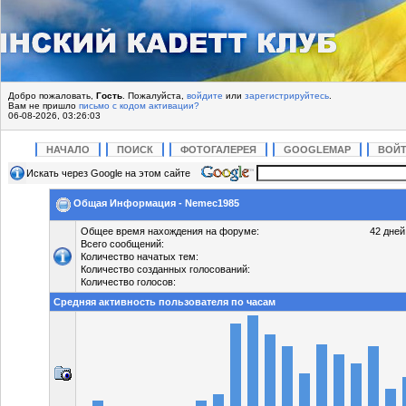
Добро пожаловать,
Гость
. Пожалуйста,
войдите
или
зарегистрируйтесь
.
Вам не пришло
письмо с кодом активации?
06-08-2026, 03:26:03
НАЧАЛО
ПОИСК
ФОТОГАЛЕРЕЯ
GOOGLEMAP
ВОЙ
Искать через Google на этом сайте
Общая Информация - Nemec1985
Общее время нахождения на форуме:
42 дней
Всего сообщений:
Количество начатых тем:
Количество созданных голосований:
Количество голосов:
Средняя активность пользователя по часам