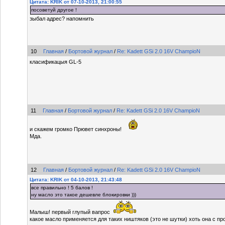
Цитата: KRIK от 07-10-2013, 21:00:55
посоветуй другое !
зыбал адрес? напомнить
10
Главная
/
Бортовой журнал
/
Re: Kadett GSi 2.0 16V ChampioN
класификацыя GL-5
11
Главная
/
Бортовой журнал
/
Re: Kadett GSi 2.0 16V ChampioN
и скажем громко Прювет синхроны!
Мда.
12
Главная
/
Бортовой журнал
/
Re: Kadett GSi 2.0 16V ChampioN
Цитата: KRIK от 04-10-2013, 21:43:48
все правильно ! 5 балов !
ну масло это такое дешевле блокировки )))
Малыш! первый глупый вапрос
какое масло применяется для таких ништяков (это не шутки) хоть она с пр