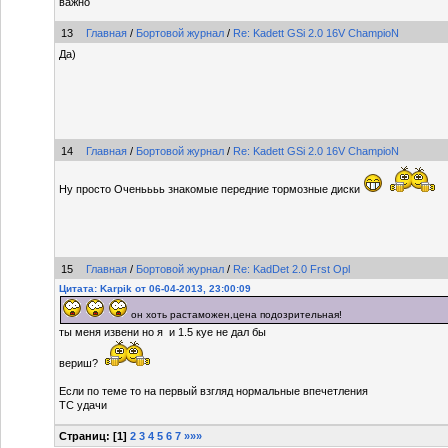
важно
13
Главная
/
Бортовой журнал
/
Re: Kadett GSi 2.0 16V ChampioN
Да)
14
Главная
/
Бортовой журнал
/
Re: Kadett GSi 2.0 16V ChampioN
Ну просто Оченьььь знакомые передние тормозные диски
15
Главная
/
Бортовой журнал
/
Re: KadDet 2.0 Frst Opl
Цитата: Karpik от 06-04-2013, 23:00:09
он хоть растаможен,цена подозрительная!
ты меня извени но я и 1.5 куе не дал бы
вериш?
Если по теме то на первый взгляд нормальные впечетления
ТС удачи
Страниц: [
1
]
2
3
4
5
6
7
»»»