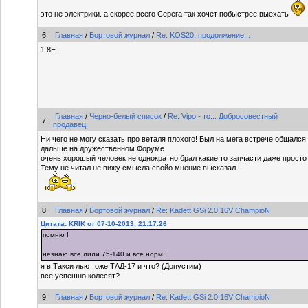
это не электрики. а скорее всего Серега так хочет побыстрее выехать
6
Главная
/
Бортовой журнал
/
Re: KOS20, продолжение...
1.8Е
Главная
/
Черно-белый список
/
Re: Vipo - то... Добросовестный
7
продавец.
Ни чего не могу сказать про веталя плохого! Был на мега встрече общался 
дальше на дружественном Форуме
очень хорошый человек не однократно брал какие то запчасти даже просто
Тему не читал не вижу смысла свойо мнение высказал...
8
Главная
/
Бортовой журнал
/
Re: Kadett GSi 2.0 16V ChampioN
Цитата: KRIK от 07-10-2013, 21:17:26
помню !
незнаю все лили 75-140 и все норм !
я в Такси лью тоже ТАД-17 и что? (Допустим)
все успешно колесят?
9
Главная
/
Бортовой журнал
/
Re: Kadett GSi 2.0 16V ChampioN