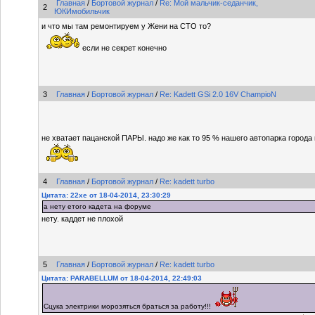
Главная
/
Бортовой журнал
/
Re: Мой мальчик-седанчик,
2
ЮКИмобильчик
и что мы там ремонтируем у Жени на СТО то?
если не секрет конечно
3
Главная
/
Бортовой журнал
/
Re: Kadett GSi 2.0 16V ChampioN
не хватает пацанской ПАРЫ. надо же как то 95 % нашего автопарка города
4
Главная
/
Бортовой журнал
/
Re: kadett turbo
Цитата: 22xe от 18-04-2014, 23:30:29
а нету етого кадета на форуме
нету. каддет не плохой
5
Главная
/
Бортовой журнал
/
Re: kadett turbo
Цитата: PARABELLUM от 18-04-2014, 22:49:03
Сцука электрики морозяться браться за работу!!!