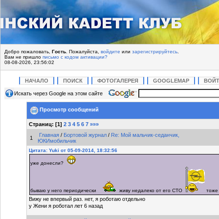
Добро пожаловать,
Гость
. Пожалуйста,
войдите
или
зарегистрируйтесь
.
Вам не пришло
письмо с кодом активации?
08-08-2026, 23:56:02
НАЧАЛО
ПОИСК
ФОТОГАЛЕРЕЯ
GOOGLEMAP
ВОЙ
Искать через Google на этом сайте
Просмотр сообщений
Страниц: [
1
]
2
3
4
5
6
7
»»»
Главная
/
Бортовой журнал
/
Re: Мой мальчик-седанчик,
1
ЮКИмобильчик
Цитата: Yuki от 05-09-2014, 18:32:56
уже донесли?
бываю у него периодически
живу недалеко от его СТО
тоже
Вижу не впервый раз. нет, я роботаю отдельно
у Жени я роботал лет 6 назад