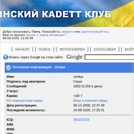
Добро пожаловать,
Гость
. Пожалуйста,
войдите
или
зарегистрируйтесь
.
Вам не пришло
письмо с кодом активации?
08-08-2026, 13:45:58
НАЧАЛО
ПОИСК
ФОТОГАЛЕРЕЯ
GOOGLEMAP
ВОЙ
Искать через Google на этом сайте
Основная информация - strelya
Имя:
strelya
Подпись над аватаром:
Саша
Сообщений:
1550 (0.255 в день)
Статус:
Карма:
+28/-7
Кто изменил мою карму
Кому я изменил карму
Дата регистрации:
08-12-2009, 22:37:49
Последняя активность:
24-08-2020, 17:25:31
ICQ:
393233119
AIM:
MSN: