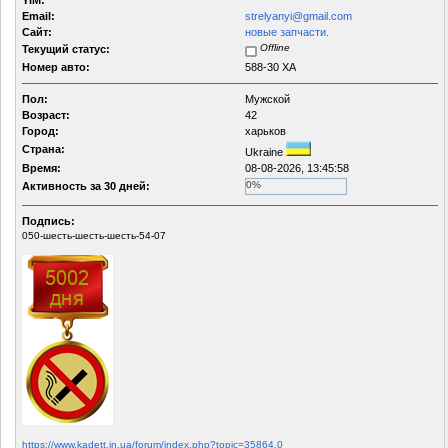
YIM:
Email:
strelyanyi@gmail.com
Сайт:
новые запчасти.
Offline
Текущий статус:
Номер авто:
588-30 XA
Пол:
Мужской
Возраст:
42
Город:
харьков
Страна:
Ukraine
Время:
08-08-2026, 13:45:58
0%
Активность за 30 дней:
Подпись:
050-шесть-шесть-шесть-54-07
https://www.kadett.in.ua/forum/index.php?topic=35864.0