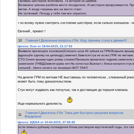
Проверь шестерню коленвала. Та которая за шкивом.
Возможно шпонка разбила место посадочное. И шестерня прокручивается. При
метки. А когда глушишь все на место стает.
Не затягивай. Походу у тебя там все серьёзно.
+ ко всему нужно смотреть состояние шестерни, если сильно изношена - о
Евгений , прювет !
10
Главная
/
Дизельные вопросы
/
Re: Ищу причину стука в движке!!!
Цитата: Svar от 18-04-2015, 21:17:52
Выявили причину(не основную)Слизало штук 40 зубьев на ГРМ.Вскрыли крышку
вдрысь(по одному на цилиндр),заменил.Завелся-стук не исчез.ГРМ -по меткам
СТО.Сняли крышку-один рокер сломан!Промыли,прокачали гидрики,заменили 
зажигание (ТНВД)Завели-шума нет.На холостых.Выехал с бокса-начался стук,п
сильней...Никто ничего не понимает.ВОТ ТАК!!!
На дизеле ГРМ по меткам НЕ выставишь по человечески , сломанный роке
может быть тому доказательством.
Стук могут издавать как погнутые, так и достающие до поршня клапана.
Ищи нормального дизелиста.
Главная
/
Двигатель
/
Re: Тема для быстрого решения вопросов.
11
Флудильня
Цитата: }I{EKA от 10-04-2015, 07:50:45
если помыть рубашку охлаждения блока раствором каустической соды, это си