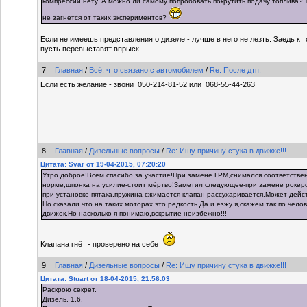
компрессии нету. А можно ли самому попробовать покрутить подачу топлива? 
не загнется от таких экспериментов?
Если не имеешь представления о дизеле - лучше в него не лезть. Заедь к 
пусть перевыставят впрыск.
7
Главная
/
Всё, что связано с автомобилем
/
Re: После дтп.
Если есть желание - звони 050-214-81-52 или 068-55-44-263
8
Главная
/
Дизельные вопросы
/
Re: Ищу причину стука в движке!!!
Цитата: Svar от 19-04-2015, 07:20:20
Утро доброе!Всем спасибо за участие!При замене ГРМ,снимался соответстве
норме,шпонка на усилие-стоит мёртво!Заметил следующее-при замене рокеро
при установке пятака,пружина сжимается-клапан рассухаривается.Может дейс
Но сказали что на таких моторах,это редкость.Да и езжу я,скажем так по чело
движок.Но насколько я понимаю,вскрытие неизбежно!!!
Клапана гнёт - проверено на себе
9
Главная
/
Дизельные вопросы
/
Re: Ищу причину стука в движке!!!
Цитата: Stuart от 18-04-2015, 21:56:03
Раскрою секрет.
Дизель. 1,6.