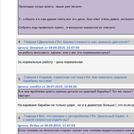
Прокладки лучше купить - выше уже писали.
5 - собрать я и сам думаю смогу все это дело, был опыт очень давно, интерне
Собрать еще правильно нужно , в мануалах ньюансов не описано.
4
Главная
/
Двигатель
/
Re: Какова стоимость кап. ремонта двигателя?
Цитата: Dimonich от 09-09-2015, 21:07:09
за работу многовато, однако. или у вас это нормальная цена?
За нормальную работу - цена нормальная.
Главная
/
Ходовая, тормозная система
/
Re: Как поменять широкие
5
барабаны на узкие
Цитата: zom81e от 28-07-2015, 10:54:26
А в чем проблемы купить нужные детали на широкий барабан? Тот же ланос?
хватает.
На караване барабан не только шире , но и в диаметре больше ( это если род
Главная
/
Всё, что связано с автомобилем
/
Re: Дизельный Kadett. А
6
с какой скоростью ездите вы?
Цитата: Dr.Hav от 06-05-2015, 17:47:03
Если топливо не полностью сгорает значит или топлива подается много или 