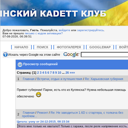
Добро пожаловать,
Гость
. Пожалуйста,
войдите
или
зарегистрируйтесь
.
Вам не пришло
письмо с кодом активации?
07-08-2026, 06:39:51
НАЧАЛО
ПОИСК
ФОТОГАЛЕРЕЯ
GOOGLEMAP
ВОЙ
Искать через Google на этом сайте
Просмотр сообщений
Страниц: [
1
]
2
3
4
5
6
7
8
9
10
...
26
»»»
1
Главная
/
Встречи, отдых и путешествия
/
Re: Харьковская губерния
Привет губернии! Парни, есть кто из Купянска? Нужна небольшая помощь
обеспечено
Главная
/
Ремонт
/
Re: Не заводиться 1.6D с стартера, с толкача без
2
проблем...
Цитата: yony от 24-12-2015, 08:15:34
Этого мне только не хватало!! Только с гаража, после реле напряжение ессть,