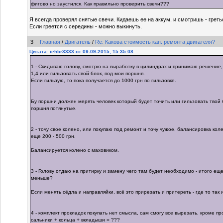
фигово но заустился. Как правильно проверить свечи???
Я всегда проверял снятые свечи. Кидаешь ее на аккум, и смотришь - греть
Если греется с середины - можно выкинуть.
3
Главная
/
Двигатель
/
Re: Какова стоимость кап. ремонта двигателя?
Цитата: iehbr3333 от 09-09-2015, 15:35:08
1 - Скидываю голову, смотрю на выработку в цилиндрах и принимаю решение,
1,4 или гильзовать свой блок, под мои поршня.
Если гильзую, то пока получается до 1000 грн по гильзовке.
Бу поршни должен мерять человек который будет точить или гильзовать твой 
поршня потянутые.
2 - точу свое колено, или покупаю под ремонт и точу чужое, балансировка кол
еще 200 - 500 грн.
Балансируется колено с маховиком.
3 - Голову отдаю на притирку и замену чего там будет необходимо - итого ещ
меньше?
Если менять сёдла и направляйки, всё это прирезать и притереть - где то так 
4 - комплект прокладок покупать нет смысла, сам смогу все вырезать, кроме пр
сальники + кольца + вкладыши = ???