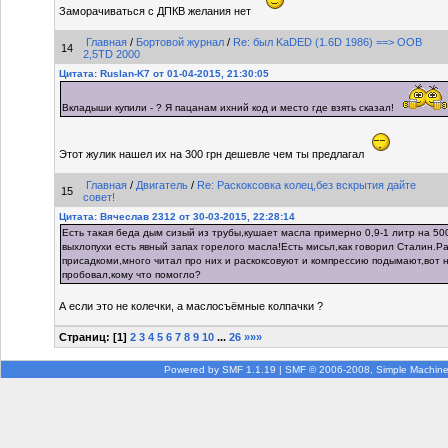
Заморачиваться с ДПКВ желания нет
Главная
/
Бортовой журнал
/
Re: был KaDED (1.6D 1986) ==> OOB
14
2,5TD 2000
Цитата: Ruslan-K7 от 01-04-2015, 21:30:05
Вкладыши купили - ? Я пацанам ихний код и место где взять сказал!
Этот жулик нашел их на 300 грн дешевле чем ты предлагал
Главная
/
Двигатель
/
Re: Раскоксовка колец,без вскрытия дайте
15
совет!
Цитата: Вячеслав 2312 от 30-03-2015, 22:28:14
Есть такая беда дым сизый из трубы,кушает масла примерно 0,9-1 литр на 50
выхлопухи есть явный запах горелого масла!Есть мисьл,как говорил Сталин.Ра
присадкоми,много читал про них и раскоксовуют и компрессию подымают,вот н
пробовал,кому что помогло?
А если это не колечки, а маслосъёмные колпачки ?
Страниц: [
1
]
2
3
4
5
6
7
8
9
10
...
26
»»»
Powered by SMF 1.1.19
|
SMF © 2006-2008, Simple Machin