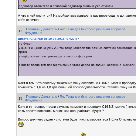
радиатор отопителя и основной радиатор сняты и уже отмыты....
А что с ней случится? На мойках вываривают в растворе соды с доп.химией
себя отлично.
Главная
/
Двигатель
/
Re: Тема для быстрого решения вопросов.
12
Флудильня
Цитата: CASPER от 10-04-2015, 07:27:47
не будет
у ц16нз и ц18нз (а уж у 2,0 так ваще) абсолютно разные системы зажигания, 
ДПКВ
а ещё разные там производительности форсунок
в инете полно тем про вкрячивание этого добра на тазы и, особенно, москали
Факт в том, что систему зажигания хочу оставить с C16NZ, мозг и проводку
поменять с 1,6 на 1,8 для большей производительности. Ставить хочу на Ф
Главная
/
Двигатель
/
Re: Тема для быстрого решения вопросов.
13
Флудильня
Кину и тут вопрос - если втулить на мозги и проводку C16 NZ моник ( головк
есть просто поменять моник ,как оно, работать будет ?
Вопрос для чего задан - система будет инсталлироваться НЕ на Опелевски