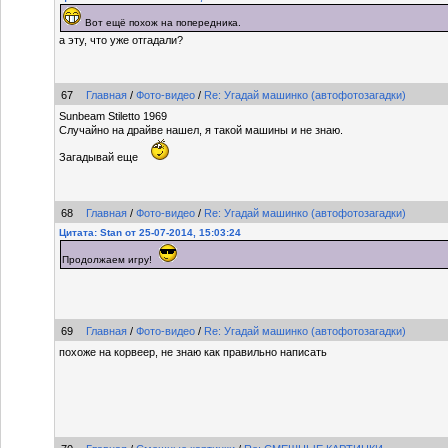
Вот ещё похож на попередника.
а эту, что уже отгадали?
67
Главная
/
Фото-видео
/
Re: Угадай машинко (автофотозагадки)
Sunbeam Stiletto 1969
Случайно на драйве нашел, я такой машины и не знаю.
Загадывай еще
68
Главная
/
Фото-видео
/
Re: Угадай машинко (автофотозагадки)
Цитата: Stan от 25-07-2014, 15:03:24
Продолжаем игру!
69
Главная
/
Фото-видео
/
Re: Угадай машинко (автофотозагадки)
похоже на корвеер, не знаю как правильно написать