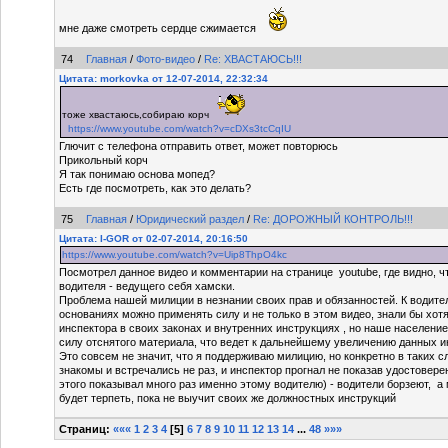
мне даже смотреть сердце сжимается
74
Главная
/
Фото-видео
/
Re: ХВАСТАЮСЬ!!!
Цитата: morkovka от 12-07-2014, 22:32:34
тоже хвастаюсь,собираю корч
https://www.youtube.com/watch?v=cDXs3tcCqIU
Глючит с телефона отправить ответ, может повторюсь
Прикольный корч
Я так понимаю основа мопед?
Есть где посмотреть, как это делать?
75
Главная
/
Юридический раздел
/
Re: ДОРОЖНЫЙ КОНТРОЛЬ!!!
Цитата: I-GOR от 02-07-2014, 20:16:50
https://www.youtube.com/watch?v=Uip8ThpO4kc
Посмотрел данное видео и комментарии на странице youtube, где видно, 
водителя - ведущего себя хамски.
Проблема нашей милиции в незнании своих прав и обязанностей. К водите
основаниях можно применять силу и не только в этом видео, знали бы хот
инспектора в своих законах и внутренних инструкциях , но наше население
силу отснятого материала, что ведет к дальнейшему увеличению данных 
Это совсем не значит, что я поддерживаю милицию, но конкретно в таких с
знакомы и встречались не раз, и инспектор прогнал не показав удостоверен
этого показывал много раз именно этому водителю) - водители борзеют, а
будет терпеть, пока не выучит своих же должностных инструкций
Страниц:
«««
1
2
3
4
[
5
]
6
7
8
9
10
11
12
13
14
...
48
»»»