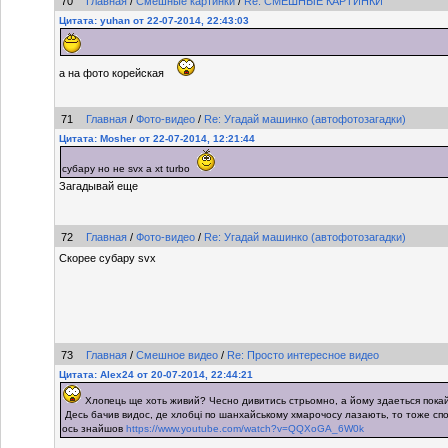
70
Главная
/
Смешные картинки
/
Re: СМЕШНЫЕ КАРТИНКИ
Цитата: yuhan от 22-07-2014, 22:43:03
а на фото корейская
71
Главная
/
Фото-видео
/
Re: Угадай машинко (автофотозагадки)
Цитата: Mosher от 22-07-2014, 12:21:44
субару но не svx а xt turbo
Загадывай еще
72
Главная
/
Фото-видео
/
Re: Угадай машинко (автофотозагадки)
Скорее субару svx
73
Главная
/
Смешное видео
/
Re: Просто интересное видео
Цитата: Alex24 от 20-07-2014, 22:44:21
Хлопець ще хоть живий? Чесно дивитись стрьомно, а йому здаеться пока
Десь бачив видос, де хлобці по шанхайському хмарочосу лазають, то тоже спо
ось знайшов
https://www.youtube.com/watch?v=QQXoGA_6W0k