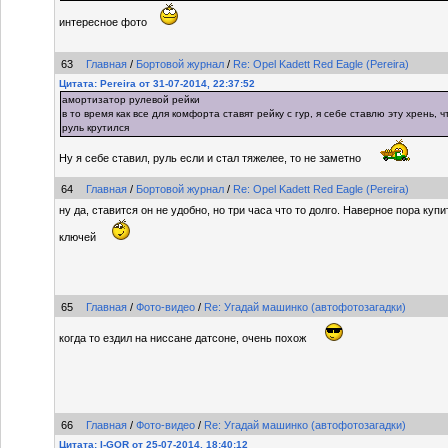
интересное фото
63
Главная
/
Бортовой журнал
/
Re: Opel Kadett Red Eagle (Pereira)
Цитата: Pereira от 31-07-2014, 22:37:52
амортизатор рулевой рейки
в то время как все для комфорта ставят рейку с гур, я себе ставлю эту хрень,
руль крутился
Ну я себе ставил, руль если и стал тяжелее, то не заметно
64
Главная
/
Бортовой журнал
/
Re: Opel Kadett Red Eagle (Pereira)
ну да, ставится он не удобно, но три часа что то долго. Наверное пора ку
ключей
65
Главная
/
Фото-видео
/
Re: Угадай машинко (автофотозагадки)
когда то ездил на ниссане датсоне, очень похож
66
Главная
/
Фото-видео
/
Re: Угадай машинко (автофотозагадки)
Цитата: I-GOR от 25-07-2014, 18:40:12