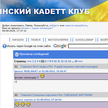
Добро пожаловать,
Гость
. Пожалуйста,
войдите
или
зарегистрируйтесь
.
Вам не пришло
письмо с кодом активации?
08-08-2026, 17:37:11
НАЧАЛО
ПОИСК
ФОТОГАЛЕРЕЯ
GOOGLEMAP
ВОЙ
Искать через Google на этом сайте
Просмотр сообщений
Страниц:
«««
1
2
3
4
[
5
]
6
7
8
9
10
11
12
13
14
...
48
»»»
61
Главная
/
Фото-видео
/
Re: Угадай машинко (автофотозагадки)
Цитата: RUSLAN-K7 от 01-08-2014, 15:49:47
вольво лапландер ?
+1
62
Главная
/
Смешные картинки
/
Re: СМЕШНЫЕ КАРТИНКИ
Цитата: sanчes от 01-08-2014, 07:26:54