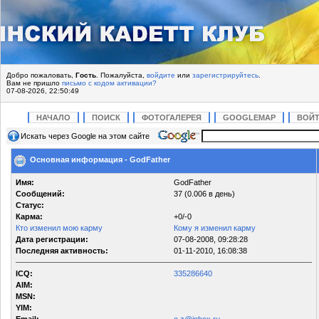
Добро пожаловать,
Гость
. Пожалуйста,
войдите
или
зарегистрируйтесь
.
Вам не пришло
письмо с кодом активации?
07-08-2026, 22:50:49
НАЧАЛО
ПОИСК
ФОТОГАЛЕРЕЯ
GOOGLEMAP
ВОЙ
Искать через Google на этом сайте
Основная информация - GodFather
Имя:
GodFather
Сообщений:
37 (0.006 в день)
Статус:
Карма:
+0/-0
Кто изменил мою карму
Кому я изменил карму
Дата регистрации:
07-08-2008, 09:28:28
Последняя активность:
01-11-2010, 16:08:38
ICQ:
335286640
AIM:
MSN:
YIM: