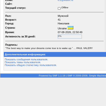
Email:
o.z@inbox.ru
Сайт:
Offline
Текущий статус:
Пол:
Мужской
Возраст:
41
Город:
Николаев
Страна:
Ukraine
Время:
07-08-2026, 22:50:49
0%
Активность за 30 дней:
Подпись:
"The best way to make your dreams come true is to wake up." ... PAUL VALERY
Дополнительная информация:
Показать сообщения пользователя.
Показать темы пользователя.
Показать общую статистику пользователя.
Powered by SMF 1.1.19
|
SMF © 2006-2008, Simple Machin