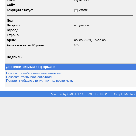
Email:
скрытый
Сайт:
Offline
Текущий статус:
Пол:
Возраст:
не указан
Город:
Страна:
Время:
08-08-2026, 13:32:05
0%
Активность за 30 дней:
Подпись:
Дополнительная информация:
Показать сообщения пользователя.
Показать темы пользователя.
Показать общую статистику пользователя.
Powered by SMF 1.1.19
|
SMF © 2006-2008, Simple Machin