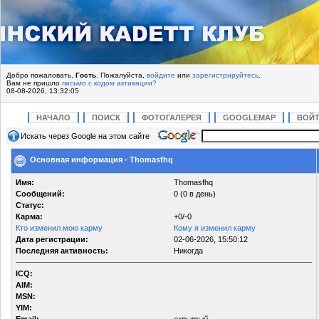
Добро пожаловать,
Гость
. Пожалуйста,
войдите
или
зарегистрируйтесь
.
Вам не пришло
письмо с кодом активации?
08-08-2026, 13:32:05
НАЧАЛО
ПОИСК
ФОТОГАЛЕРЕЯ
GOOGLEMAP
ВОЙ
Искать через Google на этом сайте
Основная информация - Thomasfhq
Имя:
Thomasfhq
Сообщений:
0 (0 в день)
Статус:
Карма:
+0/-0
Кто изменил мою карму
Кому я изменил карму
Дата регистрации:
02-06-2026, 15:50:12
Последняя активность:
Никогда
ICQ:
AIM:
MSN:
YIM: