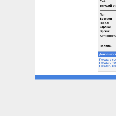
Сайт:
Текущий ст
Пол:
Возраст:
Город:
Страна:
Время:
Активность
Подпись:
Дополните
Показать со
Показать те
Показать об