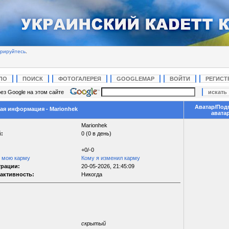
трируйтесь
.
ЛО
ПОИСК
ФОТОГАЛЕРЕЯ
GOOGLEMAP
ВОЙТИ
РЕГИСТ
ез Google на этом сайте
Аватар/Под
я информация - Marionhek
авата
Marionhek
:
0 (0 в день)
+0/-0
л мою карму
Кому я изменил карму
трации:
20-05-2026, 21:45:09
активность:
Никогда
скрытый