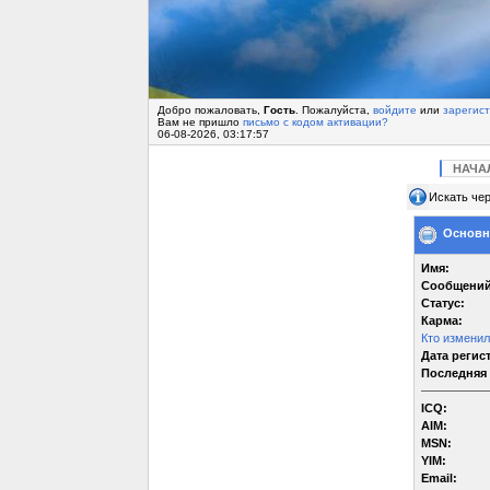
Добро пожаловать,
Гость
. Пожалуйста,
войдите
или
зарегис
Вам не пришло
письмо с кодом активации?
06-08-2026, 03:17:57
НАЧА
Искать чер
Основна
Имя:
Сообщений
Статус:
Карма:
Кто измени
Дата регис
Последняя 
ICQ:
AIM:
MSN:
YIM:
Email: