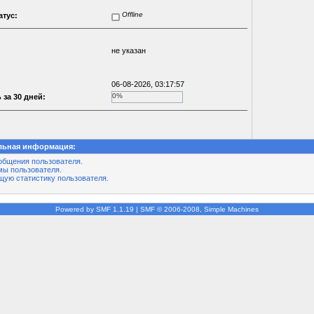
Offline
атус:
не указан
06-08-2026, 03:17:57
0%
 за 30 дней:
льная информация:
общения пользователя.
мы пользователя.
щую статистику пользователя.
Powered by SMF 1.1.19
|
SMF © 2006-2008, Simple Machines