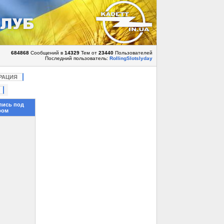
684868
Сообщений в
14329
Тем от
23440
Пользователей
Последний пользователь:
RollingSlotslyday
РАЦИЯ
пись под
ром