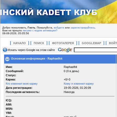
Добро пожаловать,
Гость
. Пожалуйста,
войдите
или
зарегистрируйтесь
.
Вам не пришло
письмо с кодом активации?
08-08-2026, 05:05:56
НАЧАЛО
ПОИСК
ФОТОГАЛЕРЕЯ
GOOGLEMAP
ВОЙ
Искать через Google на этом сайте
Основная информация - Raphaelhit
Имя:
Raphaelhit
Сообщений:
0 (0 в день)
Статус:
Карма:
+0/-0
Кто изменил мою карму
Кому я изменил карму
Дата регистрации:
19-05-2026, 01:26:09
Последняя активность:
Никогда
ICQ:
AIM:
MSN:
YIM: