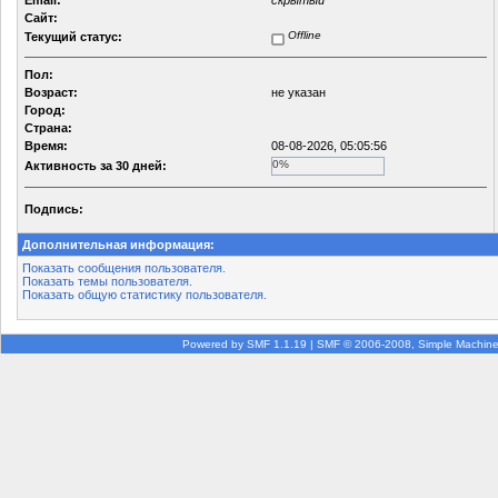
Email:
скрытый
Сайт:
Offline
Текущий статус:
Пол:
Возраст:
не указан
Город:
Страна:
Время:
08-08-2026, 05:05:56
0%
Активность за 30 дней:
Подпись:
Дополнительная информация:
Показать сообщения пользователя.
Показать темы пользователя.
Показать общую статистику пользователя.
Powered by SMF 1.1.19
|
SMF © 2006-2008, Simple Machin